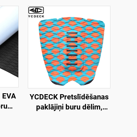
 EVA
YCDECK Pretslīdēšanas
pru
paklājiņi buru dēlim,
burāšanas saķeres
ājiņu,
paklājs
eres