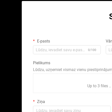
E-pasts
Vār
0/100
Pielikums
Lūdzu, uzņemiet vismaz vienu piestiprināju
Up to 3 fil
Ziņa