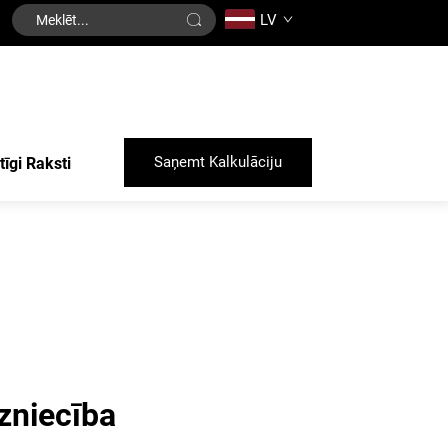
LV
Saņemt Kalkulāciju
tīgi Raksti
zniecība