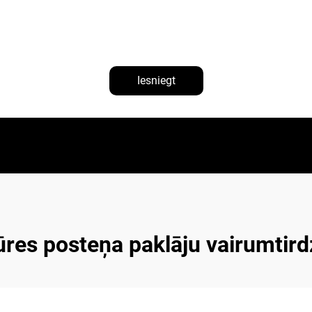
Iesniegt
ūres posteņa paklāju vairumtird