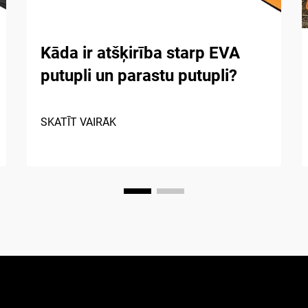
Kāda ir atšķirība starp EVA
putupli un parastu putupli?
SKATĪT VAIRĀK