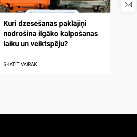
Kuri dzesēšanas paklājiņi
Pop
nodrošina ilgāko kalpošanas
put
laiku un veiktspēju?
air
SKATĪT VAIRĀK
SKAT