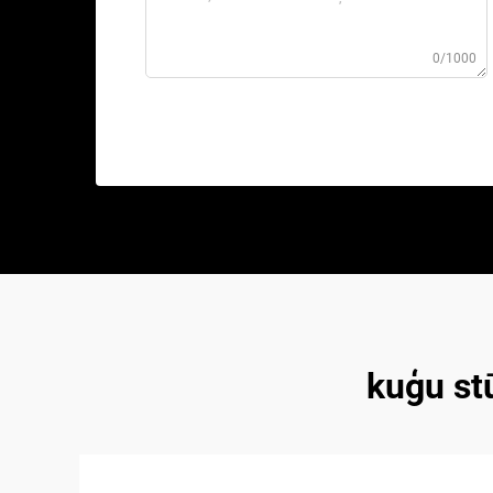
0/1000
kuģu st