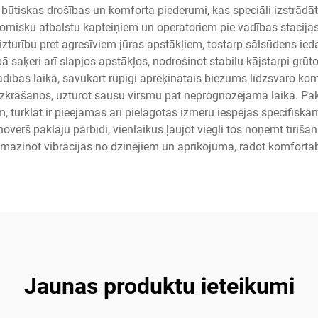
 būtiskas drošības un komforta piederumi, kas speciāli izstrādāti
onomisku atbalstu kapteiņiem un operatoriem pie vadības stacijas
isku izturību pret agresīviem jūras apstākļiem, tostarp sālsūdens 
ā saķeri arī slapjos apstākļos, nodrošinot stabilu kājstarpi grūt
bas laikā, savukārt rūpīgi aprēķinātais biezums līdzsvaro komfo
zkrāšanos, uzturot sausu virsmu pat neprognozējamā laikā. Pakl
, turklāt ir pieejamas arī pielāgotas izmēru iespējas specifiskā
vērš paklāju pārbīdi, vienlaikus ļaujot viegli tos noņemt tīrīšana
azinot vibrācijas no dzinējiem un aprīkojuma, radot komfortab
Jaunas produktu ieteikumi