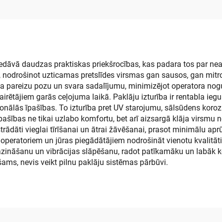
paklājs, pretslīdē
roktura paklājs
griezams lok
 piedāvā daudzas praktiskas priekšrocības, kas padara tos par 
ību, nodrošinot uzticamas pretslīdes virsmas gan sausos, gan mi
ta pareizu pozu un svara sadalījumu, minimizējot operatora nogu
irētājiem garās ceļojuma laikā. Paklāju izturība ir rentabla ieguld
ionālās īpašības. To izturība pret UV starojumu, sālsūdens koroz
pašības ne tikai uzlabo komfortu, bet arī aizsargā klāja virsmu
trādāti vieglai tīrīšanai un ātrai žāvēšanai, prasot minimālu aprū
 operatoriem un jūras piegādātājiem nodrošināt vienotu kvalitāt
azināšanu un vibrācijas slāpēšanu, radot patīkamāku un labāk k
ešams, nevis veikt pilnu paklāju sistēmas pārbūvi.