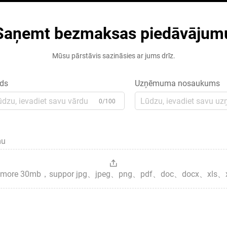
Saņemt bezmaksas piedāvājum
Mūsu pārstāvis sazināsies ar jums drīz.
ds
Uzņēmuma nosaukums
0/100
mu
es，more 30mb，suppor jpg、jpeg、png、pdf、doc、docx、xls、