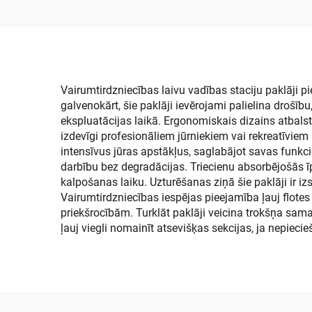
paklājs, jūras paklāja
sega, ledusskapja vāki,
pretslīdējošs
pašlīmējošs grīdas
pārklājums Jon laivām,
Vairumtirdzniecības laivu vadības staciju paklāji
galvenokārt, šie paklāji ievērojami palielina droš
jahtas grīdai
ekspluatācijas laikā. Ergonomiskais dizains atbals
izdevīgi profesionāliem jūrniekiem vai rekreatīviem a
intensīvus jūras apstākļus, saglabājot savas funkc
darbību bez degradācijas. Triecienu absorbējošās ī
kalpošanas laiku. Uzturēšanas ziņā šie paklāji ir izs
Vairumtirdzniecības iespējas pieejamība ļauj flotes
priekšrocībām. Turklāt paklāji veicina trokšņa sam
ļauj viegli nomainīt atsevišķas sekcijas, ja nepieci