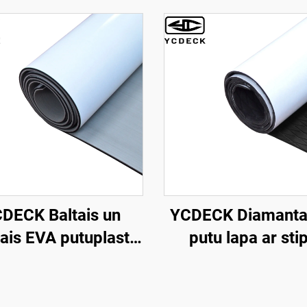
DECK Baltais un
YCDECK Diamanta
ais EVA putuplasta
putu lapa ar sti
sne 6 mm biezā ar
pašlīmējošu
ipru pašlīmējošu
pretslīdēšanas pakl
retslīdējo padzi
DIY buru dēļa saķ