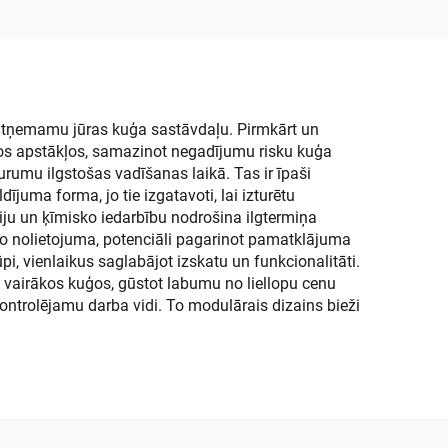
šanas
,
s
neatņemamu jūras kuģa sastāvdaļu. Pirmkārt un
tros apstākļos, samazinot negadījumu risku kuģa
rumu ilgstošas vadīšanas laikā. Tas ir īpaši
ījuma forma, jo tie izgatavoti, lai izturētu
iju un ķīmisko iedarbību nodrošina ilgtermiņa
 no nolietojuma, potenciāli pagarinot pamatklājuma
pi, vienlaikus saglabājot izskatu un funkcionalitāti.
i vairākos kuģos, gūstot labumu no liellopu cenu
ontrolējamu darba vidi. To modulārais dizains bieži