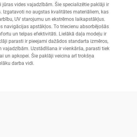
 jūras vides vajadzībām. Šie specializētie paklāji ir
. Izgatavoti no augstas kvalitātes materiāliem, kas
iedarbību, UV starojumu un ekstrēmos laikapstākļus.
os navigācijas apstākļos. To triecienu absorbējošās
rtu un telpas efektivitāti. Lielākā daļa modeļu ir
āji parasti ir pieejami dažādos standarta izmēros,
m vajadzībām. Uzstādīšana ir vienkārša, parasti tiek
i un apkopei. Šie paklāji veicina arī trokšņa
lāku darba vidi.