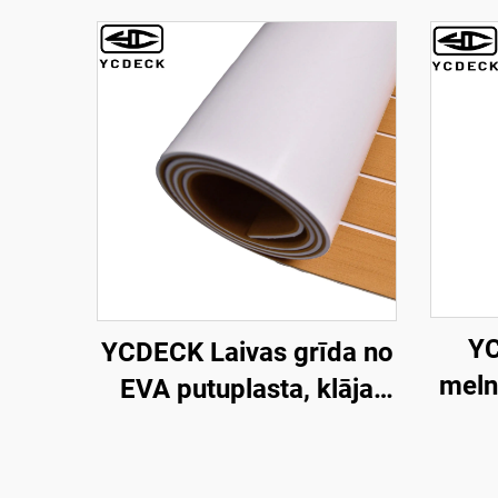
YC
YCDECK Laivas grīda no
meln
EVA putuplasta, klāja
lok
loksne, mākslīgais
st
teksaska koks, jūras
p