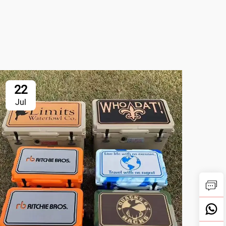
22
2
Jul
Ju