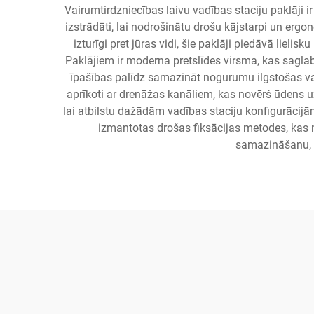
Vairumtirdzniecības laivu vadības staciju paklāji ir
izstrādāti, lai nodrošinātu drošu kājstarpi un erg
izturīgi pret jūras vidi, šie paklāji piedāvā liel
Paklājiem ir moderna pretslīdes virsma, kas saglab
īpašības palīdz samazināt nogurumu ilgstošas vadī
aprīkoti ar drenāžas kanāliem, kas novērš ūdens u
lai atbilstu dažādām vadības staciju konfigurācijām
izmantotas drošas fiksācijas metodes, kas no
samazināšanu, m