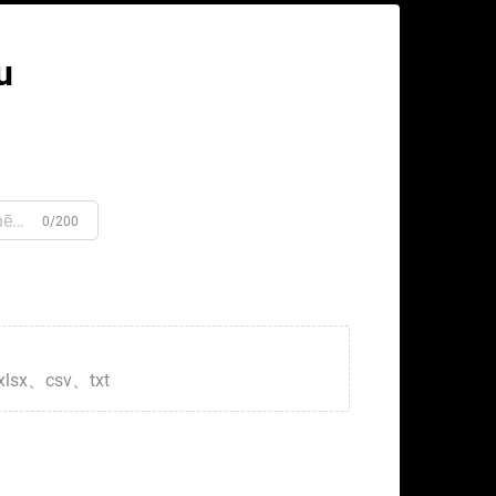
u
0/200
xlsx、csv、txt