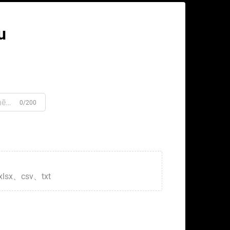
u
0/200
xlsx、csv、txt