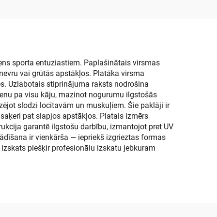
ni
ens sporta entuziastiem. Paplašinātais virsmas
anevru vai grūtās apstākļos. Platāka virsma
es. Uzlabotais stiprinājuma raksts nodrošina
ienu pa visu kāju, mazinot nogurumu ilgstošās
jot slodzi locītavām un muskuļiem. Šie paklāji ir
aķeri pat slapjos apstākļos. Platais izmērs
ukcija garantē ilgstošu darbību, izmantojot pret UV
ādīšana ir vienkārša — iepriekš izgrieztas formas
 izskats piešķir profesionālu izskatu jebkuram