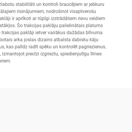
abotu stabilitāti un kontroli braucējiem ar jebkuru
onālajiem risinājumiem, nodrošinot visaptverošu
āji ir aprīkoti ar rūpīgi izstrādātiem rievu veidiem
tākļos. Šo trakcijas paklāju palielinātais platums
 trakcijas paklāji ietver vairākus dažādas blīvuma
tais arka joslas dizains atbalsta dabisku kāju
, kas palīdz radīt spēku un kontrolēt pagriezienus,
zmantojot precīzi izgrieztu, spiedienjutīgu līmes
oriem.