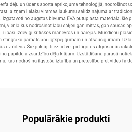
erfa dēļu un ūdens sporta aprīkojuma tehnoloģijā, nodrošinot uzl
parasti aizņem lielāku virsmas laukumu salīdzinājumā ar tradici
zgatavoti no augstas blīvuma EVA putuplasta materiāla, šie pakl
i, vienlaikus nodrošinot labu saķeri gan mitrās, gan sausās aps
 ir īpaši izdevīgi kritiskos manevros un pārejās. Mūsdienu plašie
n stingrāku pamatslāni ilgtspējīgumam un atsaucīgumam. Uzlabo
uz ūdens. Šie paklāji bieži ietver pielāgotus atgrūšanās rakstus
 papildu aizsardzību dēļa klājam. Uzstādīšana parasti notiek, i
mu, kas nodrošina ilgstošu izturību un pretestību pret vides fakt
Populārākie produkti