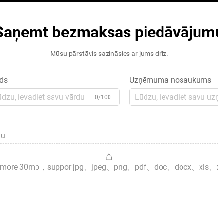
Saņemt bezmaksas piedāvājum
Mūsu pārstāvis sazināsies ar jums drīz.
ds
Uzņēmuma nosaukums
0/100
mu
es，more 30mb，suppor jpg、jpeg、png、pdf、doc、docx、xls、