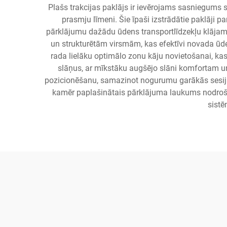
Plašs trakcijas paklājs ir ievērojams sasniegums s
prasmju līmeni. Šie īpaši izstrādātie paklāji 
pārklājumu dažādu ūdens transportlīdzekļu klājam. I
un strukturētām virsmām, kas efektīvi novada ūden
rada lielāku optimālo zonu kāju novietošanai, kas
slāņus, ar mīkstāku augšējo slāni komfortam u
pozicionēšanu, samazinot nogurumu garākās sesijās 
kamēr paplašinātais pārklājuma laukums nodrošina
sistē