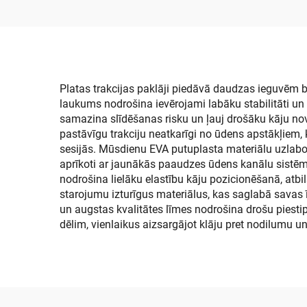
paklājs, jūras paklāja
jū
sega, ledusskapja vāki,
pretslīdējošs
pašlīmējošs grīdas
pārklājums Jon laivām,
Platas trakcijas paklāji piedāvā daudzas ieguvēm 
laukums nodrošina ievērojami labāku stabilitāti un 
jahtas grīdai
samazina slīdēšanas risku un ļauj drošāku kāju novi
pastāvīgu trakciju neatkarīgi no ūdens apstākļiem
sesijās. Mūsdienu EVA putuplasta materiālu uzlabot
aprīkoti ar jaunākās paaudzes ūdens kanālu sistēmā
nodrošina lielāku elastību kāju pozicionēšanā, atbi
starojumu izturīgus materiālus, kas saglabā savas 
un augstas kvalitātes līmes nodrošina drošu piestip
dēlim, vienlaikus aizsargājot klāju pret nodilumu