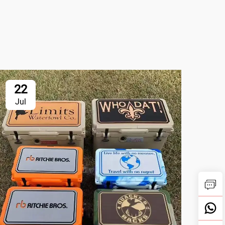
22
2
Jul
Ju