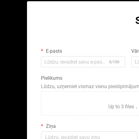
E-pasts
Vār
0/100
Pielikums
Lūdzu, uzņemiet vismaz vienu piestiprināju
Up to 3 fil
Ziņa