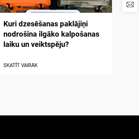
Kuri dzesēšanas paklājiņi
Pop
nodrošina ilgāko kalpošanas
put
laiku un veiktspēju?
air
SKATĪT VAIRĀK
SKAT