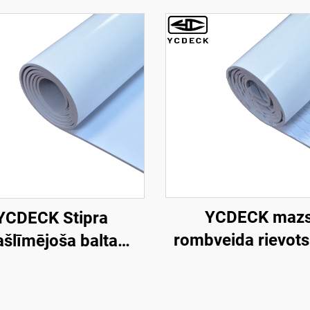
YCDECK maz
YCDECK Stipra
rombveida rievot
ašlīmējoša balta
putuplasta laivu k
izķepusies EVA
pretslīdēšanas tra
plasta laiva klājs 5
paklājs baltā krās
iezā, pretslīdējošs