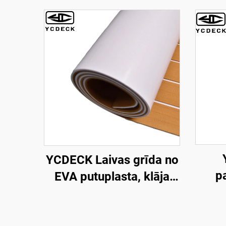
YCDECK Laivas grīda no
p
EVA putuplasta, klāja
loksne, mākslīgais
putu
teksaska koks, jūras
mm b