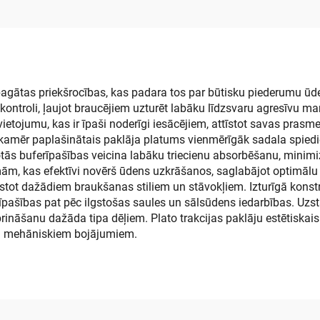
pašlīmējošo slā
ras grīdas paklājs
bagātas priekšrocības, kas padara tos par būtisku piederumu ūd
kontroli, ļaujot braucējiem uzturēt labāku līdzsvaru agresīvu m
etojumu, kas ir īpaši noderīgi iesācējiem, attīstot savas prasm
, kamēr paplašinātais paklāja platums vienmērīgāk sadala spied
ās buferīpašības veicina labāku triecienu absorbēšanu, minimizē
m, kas efektīvi novērš ūdens uzkrāšanos, saglabājot optimālu s
lstot dažādiem braukšanas stiliem un stāvokļiem. Izturīgā konstr
īpašības pat pēc ilgstošas saules un sālsūdens iedarbības. Uzst
rināšanu dažāda tipa dēļiem. Plato trakcijas paklāju estētiskais
 un mehāniskiem bojājumiem.