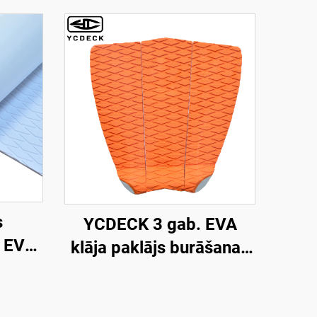
s
YCDECK 3 gab. EVA
s EVA
klāja paklājs burāšanas
lājs,
dēlim, SUP, skimbordei
kcijas
ā ar