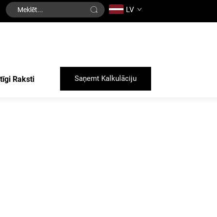
LV
Saņemt Kalkulāciju
tīgi Raksti