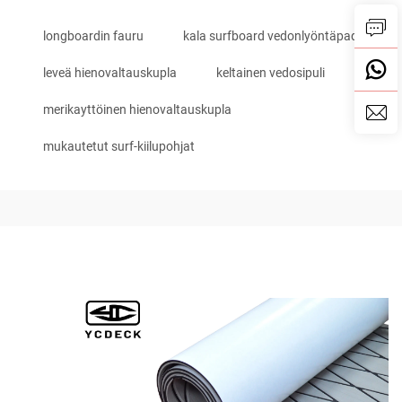
longboardin fauru
kala surfboard vedonlyöntäpad
leveä hienovaltauskupla
keltainen vedosipuli
merikayttöinen hienovaltauskupla
mukautetut surf-kiilupohjat