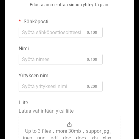
Edustajamme ottaa sinuun yhteyttä pian.
Sähköposti
0/100
Nimi
0/100
Yrityksen nimi
0/200
Liite
Lataa vähintään yksi liite
Up to 3 files，more 30mb，suppor jpg、
jpeg、png、pdf、doc、docx、xls、xlsx、