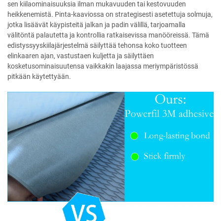
sen kiilaominaisuuksia ilman mukavuuden tai kestovuuden
heikkenemistä. Pinta-kaaviossa on strategisesti asetettuja solmuja,
jotka lisäävät käypisteitä jalkan ja padin välillä, tarjoamalla
välitöntä palautetta ja kontrollia ratkaisevissa manööreissä. Tämä
edistyssyyskiilajärjestelmä säilyttää tehonsa koko tuotteen
elinkaaren ajan, vastustaen kuljetta ja säilyttäen
kosketusominaisuutensa vaikkakin laajassa meriympäristössä
pitkään käytettyään.