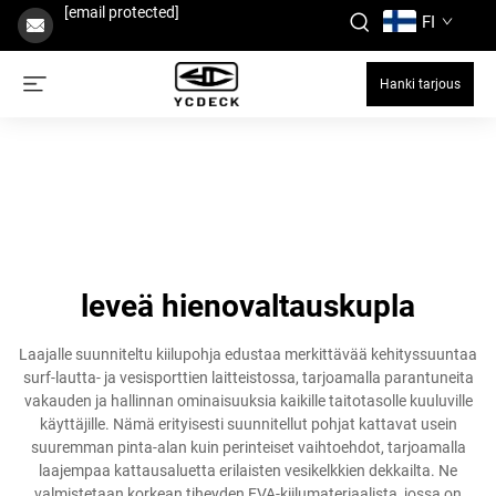
[email protected]
FI
Hanki tarjous
leveä hienovaltauskupla
Laajalle suunniteltu kiilupohja edustaa merkittävää kehityssuuntaa
surf-lautta- ja vesisporttien laitteistossa, tarjoamalla parantuneita
vakauden ja hallinnan ominaisuuksia kaikille taitotasolle kuuluville
käyttäjille. Nämä erityisesti suunnitellut pohjat kattavat usein
suuremman pinta-alan kuin perinteiset vaihtoehdot, tarjoamalla
laajempaa kattausaluetta erilaisten vesikelkkien dekkailta. Ne
valmistetaan korkean tiheyden EVA-kiilumateriaalista, jossa on