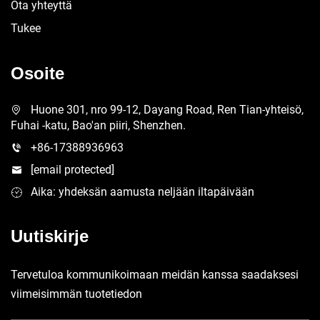
Ota yhteyttä
Tukee
Osoite
Huone 301, nro 99-12, Dayang Road, Ren Tian-yhteisö,
Fuhai -katu, Bao'an piiri, Shenzhen.
+86-17388936963
[email protected]
Aika: yhdeksän aamusta neljään iltapäivään
Uutiskirje
Tervetuloa kommunikoimaan meidän kanssa saadaksesi
viimeisimmän tuotetiedon