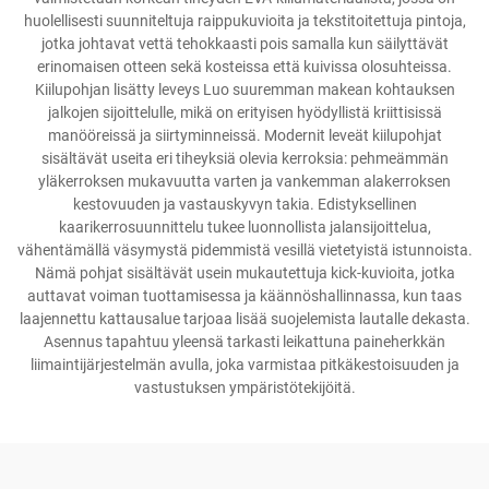
huolellisesti suunniteltuja raippukuvioita ja tekstitoitettuja pintoja,
jotka johtavat vettä tehokkaasti pois samalla kun säilyttävät
erinomaisen otteen sekä kosteissa että kuivissa olosuhteissa.
Kiilupohjan lisätty leveys Luo suuremman makean kohtauksen
jalkojen sijoittelulle, mikä on erityisen hyödyllistä kriittisissä
manööreissä ja siirtyminneissä. Modernit leveät kiilupohjat
sisältävät useita eri tiheyksiä olevia kerroksia: pehmeämmän
yläkerroksen mukavuutta varten ja vankemman alakerroksen
kestovuuden ja vastauskyvyn takia. Edistyksellinen
kaarikerrosuunnittelu tukee luonnollista jalansijoittelua,
vähentämällä väsymystä pidemmistä vesillä vietetyistä istunnoista.
Nämä pohjat sisältävät usein mukautettuja kick-kuvioita, jotka
auttavat voiman tuottamisessa ja käännöshallinnassa, kun taas
laajennettu kattausalue tarjoaa lisää suojelemista lautalle dekasta.
Asennus tapahtuu yleensä tarkasti leikattuna paineherkkän
liimaintijärjestelmän avulla, joka varmistaa pitkäkestoisuuden ja
vastustuksen ympäristötekijöitä.