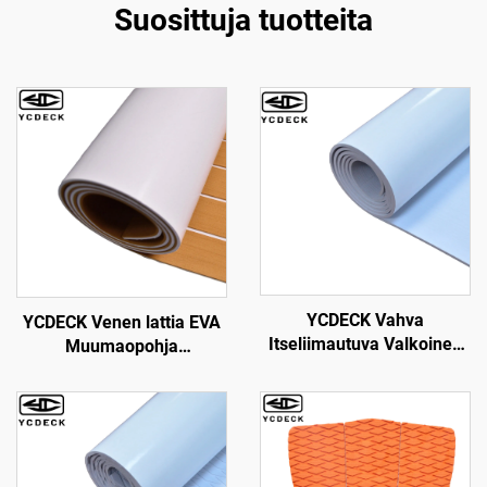
Suosittuja tuotteita
YCDECK Vahva
YCDECK Venen lattia EVA
Itseliimautuva Valkoinen
Muumaopohja
Kuivatuksen EVA Muovi
Deckkipalusta Teak-
Veneporukka 5mm Paksu
merimatilla Simuloitu
Epäsliipuisuus Meri
Meri-vene-matit
Lattiaus Matto
Jääkylpyveneiden lattialle
Non-Slip Itseliimautuva