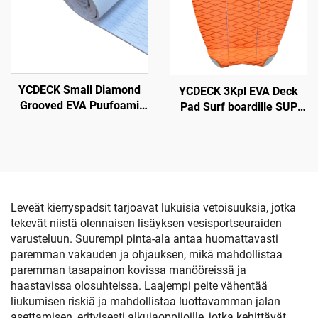
Lattia
YCDECK Small Diamond
YCDECK 3Kpl EVA Deck
Grooved EVA Puufoami
Pad Surf boardille SUP
Aalto Dekki Anti-Hiipi
Skimboard
Traction Pad Valkoinen
Väri Liima-automaattinen
Leveät kierryspadsit tarjoavat lukuisia vetoisuuksia, jotka
tekevät niistä olennaisen lisäyksen vesisportseuraiden
varusteluun. Suurempi pinta-ala antaa huomattavasti
paremman vakauden ja ohjauksen, mikä mahdollistaa
paremman tasapainon kovissa manööreissä ja
haastavissa olosuhteissa. Laajempi peite vähentää
liukumisen riskiä ja mahdollistaa luottavamman jalan
asettamisen, erityisesti alkujaoppijoille, jotka kehittävät