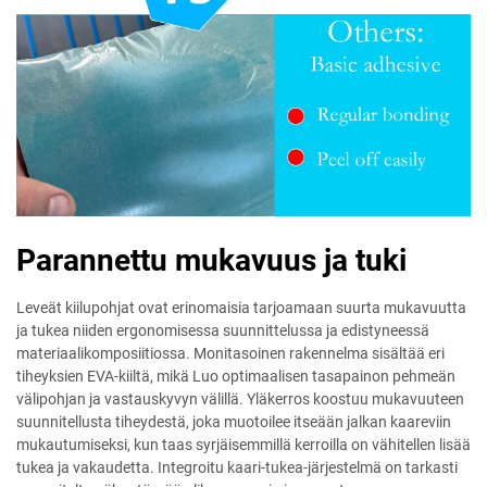
Parannettu mukavuus ja tuki
Leveät kiilupohjat ovat erinomaisia tarjoamaan suurta mukavuutta
ja tukea niiden ergonomisessa suunnittelussa ja edistyneessä
materiaalikomposiitiossa. Monitasoinen rakennelma sisältää eri
tiheyksien EVA-kiiltä, mikä Luo optimaalisen tasapainon pehmeän
välipohjan ja vastauskyvyn välillä. Yläkerros koostuu mukavuuteen
suunnitellusta tiheydestä, joka muotoilee itseään jalkan kaareviin
mukautumiseksi, kun taas syrjäisemmillä kerroilla on vähitellen lisää
tukea ja vakaudetta. Integroitu kaari-tukea-järjestelmä on tarkasti