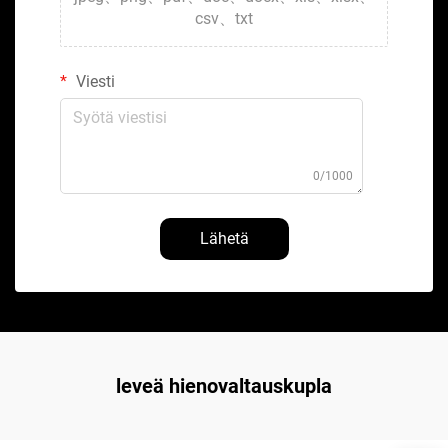
csv、txt
Viesti
0/1000
Lähetä
leveä hienovaltauskupla