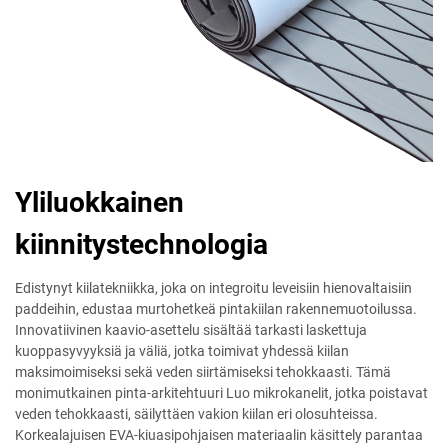
Yliluokkainen
kiinnitystechnologia
Edistynyt kiilatekniikka, joka on integroitu leveisiin hienovaltaisiin
paddeihin, edustaa murtohetkeä pintakiilan rakennemuotoilussa.
Innovatiivinen kaavio-asettelu sisältää tarkasti laskettuja
kuoppasyvyyksiä ja väliä, jotka toimivat yhdessä kiilan
maksimoimiseksi sekä veden siirtämiseksi tehokkaasti. Tämä
monimutkainen pinta-arkitehtuuri Luo mikrokanelit, jotka poistavat
veden tehokkaasti, säilyttäen vakion kiilan eri olosuhteissa.
Korkealajuisen EVA-kiuasipohjaisen materiaalin käsittely parantaa