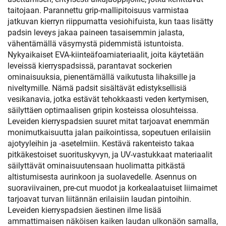
taitojaan. Parannettu grip-mallipitoisuus varmistaa
jatkuvan kierryn riippumatta vesiohifuista, kun taas lisätty
padsin leveys jakaa paineen tasaisemmin jalasta,
vähentämällä väsymystä pidemmistä istuntoista.
Nykyaikaiset EVA-kiinteäfoamiateriaalit, joita käytetään
leveissä kierryspadsissä, parantavat sockerien
ominaisuuksia, pienentämällä vaikutusta lihaksille ja
niveltymille. Nämä padsit sisältävät edistyksellisiä
vesikanavia, jotka estävät tehokkaasti veden kertymisen,
säilyttäen optimaalisen gripin kosteissa olosuhteissa.
Leveiden kierryspadsien suuret mitat tarjoavat enemmän
monimutkaisuutta jalan paikointissa, sopeutuen erilaisiin
ajotyyleihin ja -asetelmiin. Kestävä rakenteisto takaa
pitkäkestoiset suorituskyvyn, ja UV-vastukkaat materiaalit
säilyttävät ominaisuutensaan huolimatta pitkästä
altistumisesta aurinkoon ja suolavedelle. Asennus on
suoraviivainen, pre-cut muodot ja korkealaatuiset liimaimet
tarjoavat turvan liitännän erilaisiin laudan pintoihin.
Leveiden kierryspadsien äestinen ilme lisää
ammattimaisen näköisen kaiken laudan ulkonäön samalla,