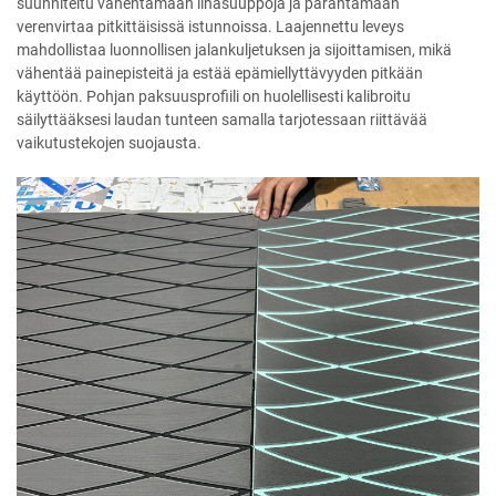
suunniteltu vähentämään lihasuuppoja ja parantamaan
verenvirtaa pitkittäisissä istunnoissa. Laajennettu leveys
mahdollistaa luonnollisen jalankuljetuksen ja sijoittamisen, mikä
vähentää painepisteitä ja estää epämiellyttävyyden pitkään
käyttöön. Pohjan paksuusprofiili on huolellisesti kalibroitu
säilyttääksesi laudan tunteen samalla tarjotessaan riittävää
vaikutustekojen suojausta.