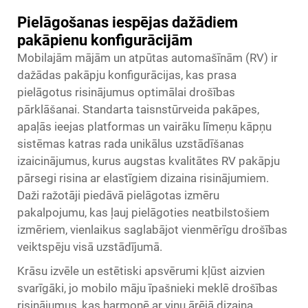
Pielāgošanas iespējas dažādiem
pakāpienu konfigurācijām
Mobilajām mājām un atpūtas automašīnām (RV) ir
dažādas pakāpju konfigurācijas, kas prasa
pielāgotus risinājumus optimālai drošības
pārklāšanai. Standarta taisnstūrveida pakāpes,
apaļās ieejas platformas un vairāku līmeņu kāpņu
sistēmas katras rada unikālus uzstādīšanas
izaicinājumus, kurus augstas kvalitātes RV pakāpju
pārsegi risina ar elastīgiem dizaina risinājumiem.
Daži ražotāji piedāvā pielāgotas izmēru
pakalpojumu, kas ļauj pielāgoties neatbilstošiem
izmēriem, vienlaikus saglabājot vienmērīgu drošības
veiktspēju visā uzstādījumā.
Krāsu izvēle un estētiski apsvērumi kļūst aizvien
svarīgāki, jo mobilo māju īpašnieki meklē drošības
risinājumus, kas harmonē ar viņu ārējā dizaina