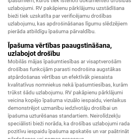
īpašumiem, kuros tiek īstenoti dokumentēti drošības
uzlabojumi. RV pakāpienu pārklājumu uzstādīšana
bieži tiek uzskatīta par verificējamu drošības
uzlabojumu, kas apdrošināšanas līgumu slēdzējiem
pierāda atbildīgu īpašuma pārvaldību.
Īpašuma vērtības paaugstināšana,
uzlabojot drošību
Mobilās mājas īpašumtiesības ar visaptverošām
drošības funkcijām parasti nodrošina augstākas
atpārdošanas vērtības un efektīvāk piesaista
kvalitatīvus nomniekus nekā īpašumtiesības, kurām
trūkst šādu uzlabojumu. RV pakāpienu pārklājumi
veicina kopējo īpašuma vizuālo iespaidu, vienlaikus
demonstrējot uzmanību iedzīvotāju drošībai un
īpašuma uzturēšanas standartiem. Neirolīdzekļu
speciālisti bieži norāda, ka drošības uzlabojumi rada
pozitīvu iespaidu īpašuma apskatēs un var paātrināt