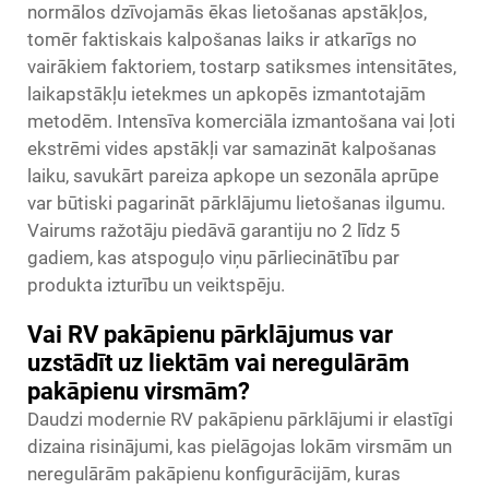
normālos dzīvojamās ēkas lietošanas apstākļos,
tomēr faktiskais kalpošanas laiks ir atkarīgs no
vairākiem faktoriem, tostarp satiksmes intensitātes,
laikapstākļu ietekmes un apkopēs izmantotajām
metodēm. Intensīva komerciāla izmantošana vai ļoti
ekstrēmi vides apstākļi var samazināt kalpošanas
laiku, savukārt pareiza apkope un sezonāla aprūpe
var būtiski pagarināt pārklājumu lietošanas ilgumu.
Vairums ražotāju piedāvā garantiju no 2 līdz 5
gadiem, kas atspoguļo viņu pārliecinātību par
produkta izturību un veiktspēju.
Vai RV pakāpienu pārklājumus var
uzstādīt uz liektām vai neregulārām
pakāpienu virsmām?
Daudzi modernie RV pakāpienu pārklājumi ir elastīgi
dizaina risinājumi, kas pielāgojas lokām virsmām un
neregulārām pakāpienu konfigurācijām, kuras