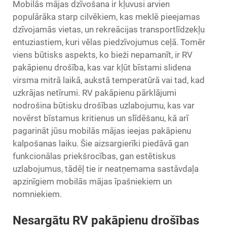
Mobilās mājas dzīvošana ir kļuvusi arvien
populārāka starp cilvēkiem, kas meklē pieejamas
dzīvojamās vietas, un rekreācijas transportlīdzekļu
entuziastiem, kuri vēlas piedzīvojumus ceļā. Tomēr
viens būtisks aspekts, ko bieži nepamanīt, ir RV
pakāpienu drošība, kas var kļūt bīstami slidena
virsma mitrā laikā, aukstā temperatūrā vai tad, kad
uzkrājas netīrumi.
RV pakāpienu pārklājumi
nodrošina būtisku drošības uzlabojumu, kas var
novērst bīstamus kritienus un slīdēšanu, kā arī
pagarināt jūsu mobilās mājas ieejas pakāpienu
kalpošanas laiku. Šie aizsargierīki piedāvā gan
funkcionālas priekšrocības, gan estētiskus
uzlabojumus, tādēļ tie ir neatņemama sastāvdaļa
apzinīgiem mobilās mājas īpašniekiem un
nomniekiem.
Nesargātu RV pakāpienu drošības