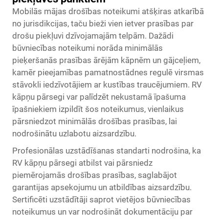
Mobilās mājas drošības noteikumi atšķiras atkarībā
no jurisdikcijas, taču bieži vien ietver prasības par
drošu piekļuvi dzīvojamajām telpām. Dažādi
būvniecības noteikumi norāda minimālās
pieķeršanās prasības ārējām kāpnēm un gājceļiem,
kamēr pieejamības pamatnostādnes regulē virsmas
stāvokli iedzīvotājiem ar kustības traucējumiem. RV
kāpņu pārsegi var palīdzēt nekustamā īpašuma
īpašniekiem izpildīt šos noteikumus, vienlaikus
pārsniedzot minimālās drošības prasības, lai
nodrošinātu uzlabotu aizsardzību.
Profesionālas uzstādīšanas standarti nodrošina, ka
RV kāpņu pārsegi atbilst vai pārsniedz
piemērojamās drošības prasības, saglabājot
garantijas apsekojumu un atbildības aizsardzību.
Sertificēti uzstādītāji saprot vietējos būvniecības
noteikumus un var nodrošināt dokumentāciju par