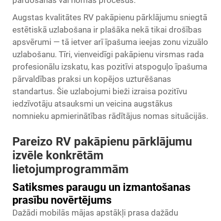
pārdošanas vai nomas procesus.
Augstas kvalitātes RV pakāpienu pārklājumu sniegtā
estētiskā uzlabošana ir plašāka nekā tikai drošības
apsvērumi — tā ietver arī īpašuma ieejas zonu vizuālo
uzlabošanu. Tīri, vienveidīgi pakāpienu virsmas rada
profesionālu izskatu, kas pozitīvi atspoguļo īpašuma
pārvaldības praksi un kopējos uzturēšanas
standartus. Šie uzlabojumi bieži izraisa pozitīvu
iedzīvotāju atsauksmi un veicina augstākus
nomnieku apmierinātības rādītājus nomas situācijās.
Pareizo RV pakāpienu pārklājumu
izvēle konkrētām
lietojumprogrammām
Satiksmes paraugu un izmantošanas
prasību novērtējums
Dažādi mobilās mājas apstākļi prasa dažādu