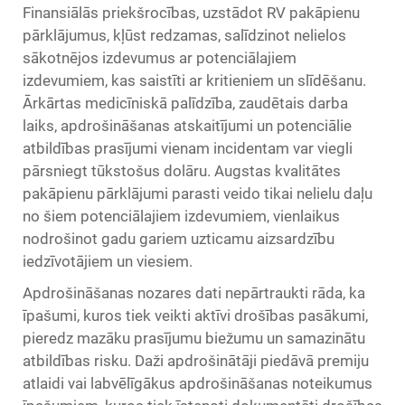
Finansiālās priekšrocības, uzstādot RV pakāpienu
pārklājumus, kļūst redzamas, salīdzinot nelielos
sākotnējos izdevumus ar potenciālajiem
izdevumiem, kas saistīti ar kritieniem un slīdēšanu.
Ārkārtas medicīniskā palīdzība, zaudētais darba
laiks, apdrošināšanas atskaitījumi un potenciālie
atbildības prasījumi vienam incidentam var viegli
pārsniegt tūkstošus dolāru. Augstas kvalitātes
pakāpienu pārklājumi parasti veido tikai nelielu daļu
no šiem potenciālajiem izdevumiem, vienlaikus
nodrošinot gadu gariem uzticamu aizsardzību
iedzīvotājiem un viesiem.
Apdrošināšanas nozares dati nepārtraukti rāda, ka
īpašumi, kuros tiek veikti aktīvi drošības pasākumi,
pieredz mazāku prasījumu biežumu un samazinātu
atbildības risku. Daži apdrošinātāji piedāvā premiju
atlaidi vai labvēlīgākus apdrošināšanas noteikumus