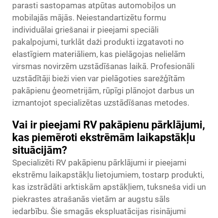
parasti sastopamas atpūtas automobiļos un
mobilajās mājās. Neiestandartizētu formu
individuālai griešanai ir pieejami speciāli
pakalpojumi, turklāt daži produkti izgatavoti no
elastīgiem materiāliem, kas pielāgojas nelielām
virsmas novirzēm uzstādīšanas laikā. Profesionāli
uzstādītāji bieži vien var pielāgoties sarežģītām
pakāpienu ģeometrijām, rūpīgi plānojot darbus un
izmantojot specializētas uzstādīšanas metodes.
Vai ir pieejami RV pakāpienu pārklājumi,
kas piemēroti ekstrēmām laikapstākļu
situācijām?
Specializēti RV pakāpienu pārklājumi ir pieejami
ekstrēmu laikapstākļu lietojumiem, tostarp produkti,
kas izstrādāti arktiskām apstākļiem, tuksneša vidi un
piekrastes atrašanās vietām ar augstu sāls
iedarbību. Šie smagās ekspluatācijas risinājumi