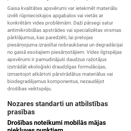
Gaisa kvalitātes apsvērumi var ietekmēt materiālu
izvēli rūpnieciskajos apgabalos vai vietās ar
konkrētām vides problēmām. Daži pārsegi satur
antimikrobiālas apstrādes vai specializētas virsmas
pārklājumus, kas paredzēti, lai pretojas
piesārņojuma izraisītai nobraukšanai un degradācijai
no gaisā esošajiem piesārņotājiem. Vides ilgtspējas
apsvērumi ir pamudinājuši daudzus ražotājus
izstrādāt ekoloģiski draudzīgas formulācijas,
izmantojot atkārtoti pārstrādātus materiālus vai
biodegradējamus komponentus, nezaudējot
drošības veiktspēju.
Nozares standarti un atbilstības
prasības
Drošības noteikumi mobilās mājas
piekļuves punktiem