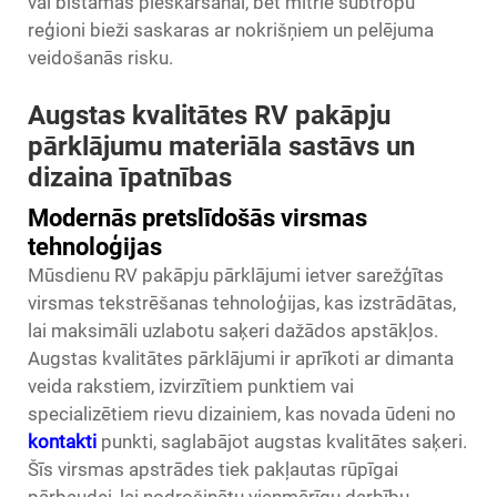
vai bīstamas pieskaršanai, bet mitrie subtropu
reģioni bieži saskaras ar nokrišņiem un pelējuma
veidošanās risku.
Augstas kvalitātes RV pakāpju
pārklājumu materiāla sastāvs un
dizaina īpatnības
Modernās pretslīdošās virsmas
tehnoloģijas
Mūsdienu RV pakāpju pārklājumi ietver sarežģītas
virsmas tekstrēšanas tehnoloģijas, kas izstrādātas,
lai maksimāli uzlabotu saķeri dažādos apstākļos.
Augstas kvalitātes pārklājumi ir aprīkoti ar dimanta
veida rakstiem, izvirzītiem punktiem vai
specializētiem rievu dizainiem, kas novada ūdeni no
kontakti
punkti, saglabājot augstas kvalitātes saķeri.
Šīs virsmas apstrādes tiek pakļautas rūpīgai