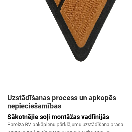
Uzstādīšanas process un apkopēs
nepieciešamības
Sākotnējie soļi montāžas vadlīnijās
Pareiza RV pakāpienu pārklājumu uzstādīšana prasa
rūpīgu sagatavošanu un uzmanību sīkumos, lai