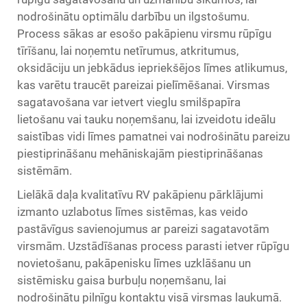
nodrošinātu optimālu darbību un ilgstošumu.
Process sākas ar esošo pakāpienu virsmu rūpīgu
tīrīšanu, lai noņemtu netīrumus, atkritumus,
oksidāciju un jebkādus iepriekšējos līmes atlikumus,
kas varētu traucēt pareizai pielīmēšanai. Virsmas
sagatavošana var ietvert vieglu smilšpapīra
lietošanu vai tauku noņemšanu, lai izveidotu ideālu
saistības vidi līmes pamatnei vai nodrošinātu pareizu
piestiprināšanu mehāniskajām piestiprināšanas
sistēmām.
Lielākā daļa kvalitatīvu
RV pakāpienu pārklājumi
izmanto uzlabotus līmes sistēmas, kas veido
pastāvīgus savienojumus ar pareizi sagatavotām
virsmām. Uzstādīšanas process parasti ietver rūpīgu
novietošanu, pakāpenisku līmes uzklāšanu un
sistēmisku gaisa burbuļu noņemšanu, lai
nodrošinātu pilnīgu kontaktu visā virsmas laukumā.