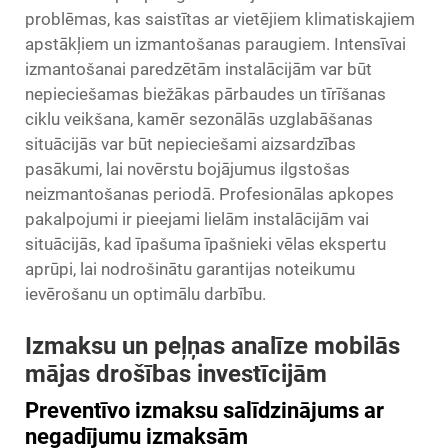
problēmas, kas saistītas ar vietējiem klimatiskajiem
apstākļiem un izmantošanas paraugiem. Intensīvai
izmantošanai paredzētām instalācijām var būt
nepieciešamas biežākas pārbaudes un tīrīšanas
ciklu veikšana, kamēr sezonālās uzglabāšanas
situācijās var būt nepieciešami aizsardzības
pasākumi, lai novērstu bojājumus ilgstošas
neizmantošanas periodā. Profesionālas apkopes
pakalpojumi ir pieejami lielām instalācijām vai
situācijās, kad īpašuma īpašnieki vēlas ekspertu
aprūpi, lai nodrošinātu garantijas noteikumu
ievērošanu un optimālu darbību.
Izmaksu un peļņas analīze mobilās
mājas drošības investīcijām
Preventīvo izmaksu salīdzinājums ar
negadījumu izmaksām