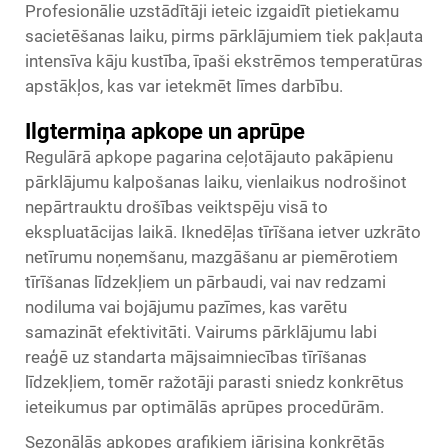
Profesionālie uzstādītāji ieteic izgaidīt pietiekamu
sacietēšanas laiku, pirms pārklājumiem tiek pakļauta
intensīva kāju kustība, īpaši ekstrēmos temperatūras
apstākļos, kas var ietekmēt līmes darbību.
Ilgtermiņa apkope un aprūpe
Regulārā apkope pagarina ceļotājauto pakāpienu
pārklājumu kalpošanas laiku, vienlaikus nodrošinot
nepārtrauktu drošības veiktspēju visā to
ekspluatācijas laikā. Iknedēļas tīrīšana ietver uzkrāto
netīrumu noņemšanu, mazgāšanu ar piemērotiem
tīrīšanas līdzekļiem un pārbaudi, vai nav redzami
nodiluma vai bojājumu pazīmes, kas varētu
samazināt efektivitāti. Vairums pārklājumu labi
reaģē uz standarta mājsaimniecības tīrīšanas
līdzekļiem, tomēr ražotāji parasti sniedz konkrētus
ieteikumus par optimālās aprūpes procedūrām.
Sezonālās apkopes grafikiem jārisina konkrētās