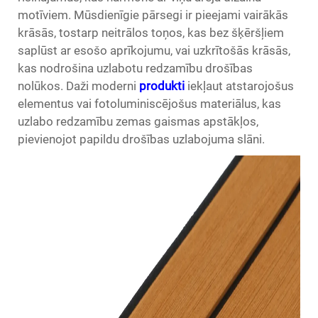
motīviem. Mūsdienīgie pārsegi ir pieejami vairākās
krāsās, tostarp neitrālos toņos, kas bez šķēršļiem
saplūst ar esošo aprīkojumu, vai uzkrītošās krāsās,
kas nodrošina uzlabotu redzamību drošības
nolūkos. Daži moderni
produkti
iekļaut atstarojošus
elementus vai fotoluminiscējošus materiālus, kas
uzlabo redzamību zemas gaismas apstākļos,
pievienojot papildu drošības uzlabojuma slāni.