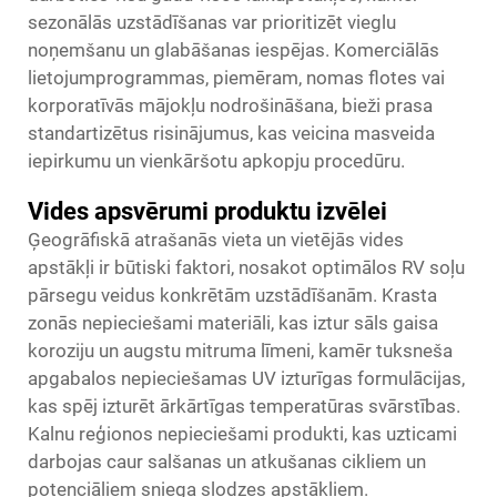
sezonālās uzstādīšanas var prioritizēt vieglu
noņemšanu un glabāšanas iespējas. Komerciālās
lietojumprogrammas, piemēram, nomas flotes vai
korporatīvās mājokļu nodrošināšana, bieži prasa
standartizētus risinājumus, kas veicina masveida
iepirkumu un vienkāršotu apkopju procedūru.
Vides apsvērumi produktu izvēlei
Ģeogrāfiskā atrašanās vieta un vietējās vides
apstākļi ir būtiski faktori, nosakot optimālos RV soļu
pārsegu veidus konkrētām uzstādīšanām. Krasta
zonās nepieciešami materiāli, kas iztur sāls gaisa
koroziju un augstu mitruma līmeni, kamēr tuksneša
apgabalos nepieciešamas UV izturīgas formulācijas,
kas spēj izturēt ārkārtīgas temperatūras svārstības.
Kalnu reģionos nepieciešami produkti, kas uzticami
darbojas caur salšanas un atkušanas cikliem un
potenciāliem sniega slodzes apstākļiem.