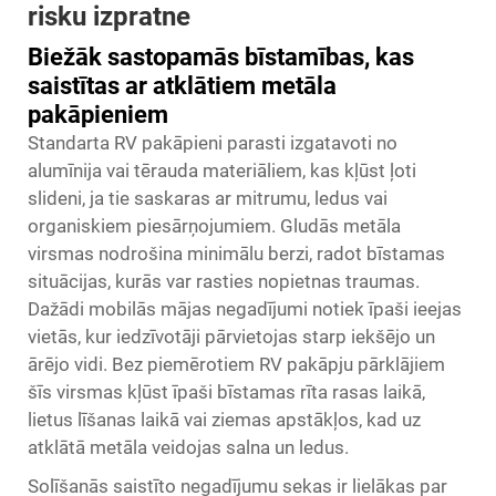
risku izpratne
Biežāk sastopamās bīstamības, kas
saistītas ar atklātiem metāla
pakāpieniem
Standarta RV pakāpieni parasti izgatavoti no
alumīnija vai tērauda materiāliem, kas kļūst ļoti
slideni, ja tie saskaras ar mitrumu, ledus vai
organiskiem piesārņojumiem. Gludās metāla
virsmas nodrošina minimālu berzi, radot bīstamas
situācijas, kurās var rasties nopietnas traumas.
Dažādi mobilās mājas negadījumi notiek īpaši ieejas
vietās, kur iedzīvotāji pārvietojas starp iekšējo un
ārējo vidi. Bez piemērotiem RV pakāpju pārklājiem
šīs virsmas kļūst īpaši bīstamas rīta rasas laikā,
lietus līšanas laikā vai ziemas apstākļos, kad uz
atklātā metāla veidojas salna un ledus.
Solīšanās saistīto negadījumu sekas ir lielākas par