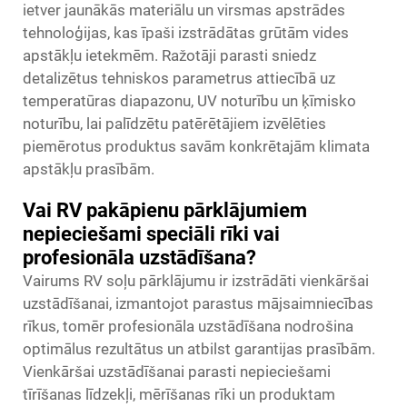
ietver jaunākās materiālu un virsmas apstrādes
tehnoloģijas, kas īpaši izstrādātas grūtām vides
apstākļu ietekmēm. Ražotāji parasti sniedz
detalizētus tehniskos parametrus attiecībā uz
temperatūras diapazonu, UV noturību un ķīmisko
noturību, lai palīdzētu patērētājiem izvēlēties
piemērotus produktus savām konkrētajām klimata
apstākļu prasībām.
Vai RV pakāpienu pārklājumiem
nepieciešami speciāli rīki vai
profesionāla uzstādīšana?
Vairums RV soļu pārklājumu ir izstrādāti vienkāršai
uzstādīšanai, izmantojot parastus mājsaimniecības
rīkus, tomēr profesionāla uzstādīšana nodrošina
optimālus rezultātus un atbilst garantijas prasībām.
Vienkāršai uzstādīšanai parasti nepieciešami
tīrīšanas līdzekļi, mērīšanas rīki un produktam