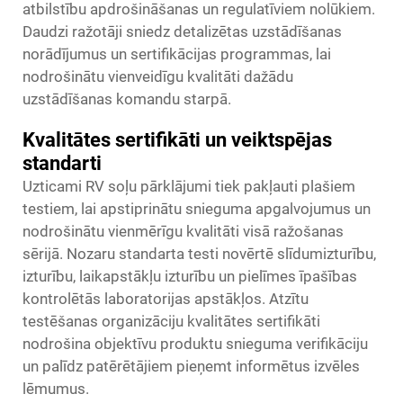
atbilstību apdrošināšanas un regulatīviem nolūkiem.
Daudzi ražotāji sniedz detalizētas uzstādīšanas
norādījumus un sertifikācijas programmas, lai
nodrošinātu vienveidīgu kvalitāti dažādu
uzstādīšanas komandu starpā.
Kvalitātes sertifikāti un veiktspējas
standarti
Uzticami RV soļu pārklājumi tiek pakļauti plašiem
testiem, lai apstiprinātu snieguma apgalvojumus un
nodrošinātu vienmērīgu kvalitāti visā ražošanas
sērijā. Nozaru standarta testi novērtē slīdumizturību,
izturību, laikapstākļu izturību un pielīmes īpašības
kontrolētās laboratorijas apstākļos. Atzītu
testēšanas organizāciju kvalitātes sertifikāti
nodrošina objektīvu produktu snieguma verifikāciju
un palīdz patērētājiem pieņemt informētus izvēles
lēmumus.