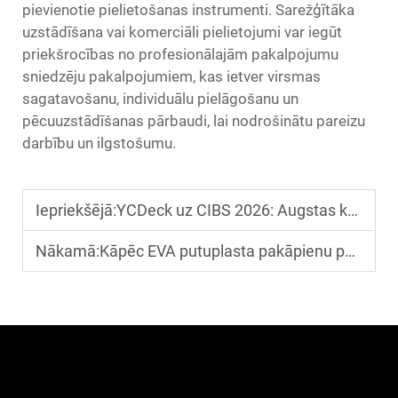
pievienotie pielietošanas instrumenti. Sarežģītāka
uzstādīšana vai komerciāli pielietojumi var iegūt
priekšrocības no profesionālajām pakalpojumu
sniedzēju pakalpojumiem, kas ietver virsmas
sagatavošanu, individuālu pielāgošanu un
pēcuuzstādīšanas pārbaudi, lai nodrošinātu pareizu
darbību un ilgstošumu.
Iepriekšējā:
YCDeck uz CIBS 2026: Augstas kvalitātes EVA kuģu klāju ražotājs
Nākamā:
Kāpēc EVA putuplasta pakāpienu pārklājumi ir populāri starp RV un kuģu ražotājiem?