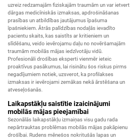
uzreiz redzamajām fiziskajām traumām un var ietvert
dārgas medicīniskās izmaksas, apdrošināšanas
prasības un atbildības jautājumus īpašuma
īpašniekiem. Ātrās palīdzības nodaļās ievadīto
pacientu skaits, kas saistīts ar kritieniem un
slīdēšanu, veido ievērojamu daļu no novēršamajām
traumām mobilās mājas iedzīvotāju vidū.
Profesionāli drošības eksperti vienmēr ieteic
proaktīvus pasākumus, lai risinātu šos riskus pirms
negadījumiem notiek, uzsverot, ka profilakses
izmaksas ir ievērojami zemākas nekā ārstēšana un
atveseļošanās.
Laikapstākļu saistītie izaicinājumi
mobilās mājas pieejamībai
Sezonālās laikapstākļu izmaiņas visu gadu rada
nepārtrauktas problēmas mobilās mājas pakāpienu
drošībai. Rudens mēnešos nokritušās lapas un