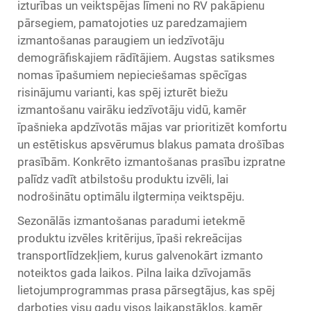
izturības un veiktspējas līmeni no RV pakāpienu
pārsegiem, pamatojoties uz paredzamajiem
izmantošanas paraugiem un iedzīvotāju
demogrāfiskajiem rādītājiem. Augstas satiksmes
nomas īpašumiem nepieciešamas spēcīgas
risinājumu varianti, kas spēj izturēt biežu
izmantošanu vairāku iedzīvotāju vidū, kamēr
īpašnieka apdzīvotās mājas var prioritizēt komfortu
un estētiskus apsvērumus blakus pamata drošības
prasībām. Konkrēto izmantošanas prasību izpratne
palīdz vadīt atbilstošu produktu izvēli, lai
nodrošinātu optimālu ilgtermiņa veiktspēju.
Sezonālās izmantošanas paradumi ietekmē
produktu izvēles kritērijus, īpaši rekreācijas
transportlīdzekļiem, kurus galvenokārt izmanto
noteiktos gada laikos. Pilna laika dzīvojamās
lietojumprogrammas prasa pārsegtājus, kas spēj
darboties visu gadu visos laikapstākļos, kamēr