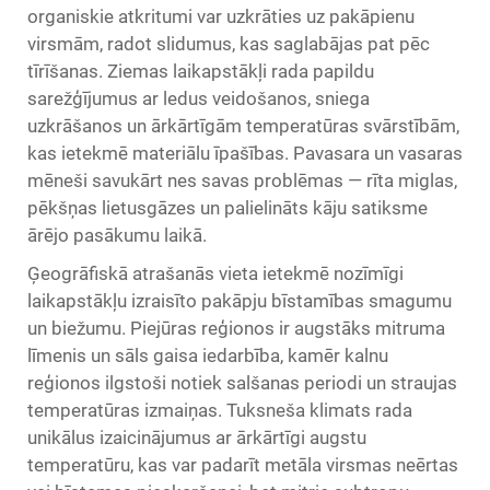
organiskie atkritumi var uzkrāties uz pakāpienu
virsmām, radot slidumus, kas saglabājas pat pēc
tīrīšanas. Ziemas laikapstākļi rada papildu
sarežģījumus ar ledus veidošanos, sniega
uzkrāšanos un ārkārtīgām temperatūras svārstībām,
kas ietekmē materiālu īpašības. Pavasara un vasaras
mēneši savukārt nes savas problēmas — rīta miglas,
pēkšņas lietusgāzes un palielināts kāju satiksme
ārējo pasākumu laikā.
Ģeogrāfiskā atrašanās vieta ietekmē nozīmīgi
laikapstākļu izraisīto pakāpju bīstamības smagumu
un biežumu. Piejūras reģionos ir augstāks mitruma
līmenis un sāls gaisa iedarbība, kamēr kalnu
reģionos ilgstoši notiek salšanas periodi un straujas
temperatūras izmaiņas. Tuksneša klimats rada
unikālus izaicinājumus ar ārkārtīgi augstu
temperatūru, kas var padarīt metāla virsmas neērtas