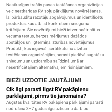
Neatkarīgas trešās puses testēšanas organizācijas
veic neatkarīgas RV soļu pārklājumu novērtēšanas,
lai pārbaudītu ražotāju apgalvojumus un identificētu
produktus, kas atbilst konkrētiem snieguma
kritērijiem. Šie novērtējumi bieži ietver paātrinātus
vecuma testus, berzes mērījumus dažādos
apstākļos un ilgtermiņa izturības novērtējumus.
Produkti, kas ieguvuši sertifikātu no atzītām
testēšanas organizācijām, parasti piedāvā augstāku
sniegumu un uzticamību salīdzinājumā ar
nesertificētajiem alternatīvajiem risinājumiem.
BIEŽI UZDOTIE JAUTĀJUMI
Cik ilgi parasti ilgst RV pakāpienu
pārklājumi, pirms tie jānomaina?
Augstas kvalitātes RV pakāpienu pārklājumi parasti
nodrošina 3–7 gadus ilgu uzticamu darbību