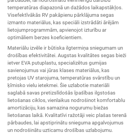
pārbaudei, lai nodrošinātu vienmērīgu darbību
temperatūras diapazonā un dažādos laikapstākļos.
Visefektīvākās RV pakāpienu pārklājuma segas
izmanto materiālus, kas speciāli izstrādāti ārējām
lietojumprogrammām, apvienojot izturību ar
optimāliem berzes koeficientiem.
Materiālu izvēle ir būtiska ilgtermiņa sniegumam un
drošības efektivitātei. Augstas kvalitātes segas bieži
ietver EVA putuplastu, specializētus gumijas
savienojumus vai jūras klases materiālus, kas
pretojas UV starojuma, temperatūras svārstību un
ķīmisko vielu ietekmei. Šie uzlabotie materiāli
saglabā savas pretizslīdošās īpašības ilgstošas
lietošanas ciklos, vienlaikus nodrošinot komfortablu
amortizāciju, kas samazina nogurumu biežas
lietošanas laikā. Kvalitatīvi ražotāji veic plašas terenā
pārbaudes, lai apstiprinātu snieguma apgalvojumus
un nodrošinātu uzticamu drošības uzlabojumu.