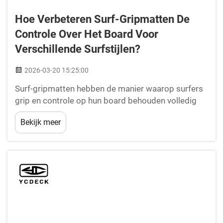
Hoe Verbeteren Surf-Gripmatten De
Controle Over Het Board Voor
Verschillende Surfstijlen?
2026-03-20 15:25:00
Surf-gripmatten hebben de manier waarop surfers
grip en controle op hun board behouden volledig
veranderd, en bieden verbeterde prestaties onder
Bekijk meer
uiteenlopende golfomstandigheden en surfstijlen.
Deze gespecialiseerde gripoppervlakken van
schuim of rubber zorgen voor superieure voet...