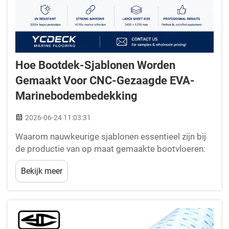
Hoe Bootdek-Sjablonen Worden
Gemaakt Voor CNC-Gezaagde EVA-
Marinebodembedekking
2026-06-24 11:03:31
Waarom nauwkeurige sjablonen essentieel zijn bij
de productie van op maat gemaakte bootvloeren:
Elk succesvol project voor op maat gemaakte EVA-
Bekijk meer
bootvloeren begint met één cruciale stap: het
maken van een nauwkeurige bootdek-sjabloon.
Onlangs, tijdens een vijfdaagse klantenbezoek en
distributeurstraining...