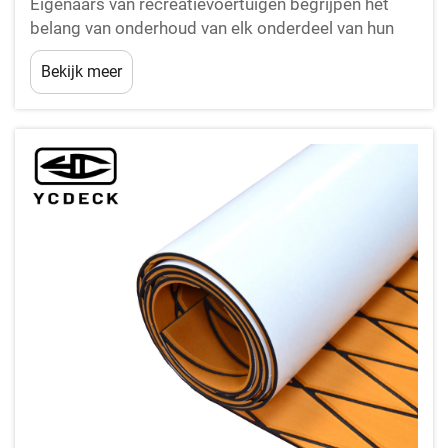
Eigenaars van recreatievoertuigen begrijpen het
belang van onderhoud van elk onderdeel van hun
mobiele woningen, en RV-stapbedekkingen vormen
Bekijk meer
een cruciale investering in langdurige bescherming
en veiligheid. Deze gespecialiseerde
beschermingsoplossingen beschermen uw
voertuig...