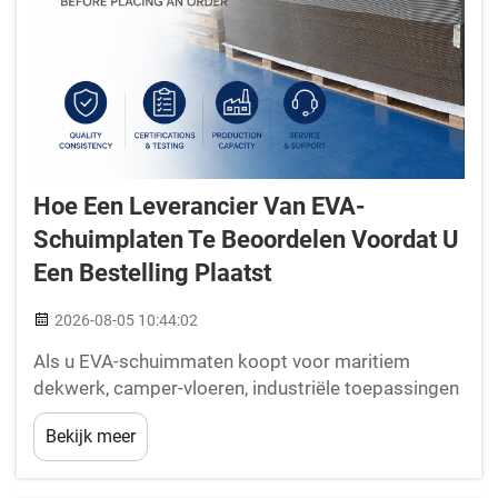
Hoe Een Leverancier Van EVA-
Schuimplaten Te Beoordelen Voordat U
Een Bestelling Plaatst
2026-08-05 10:44:02
Als u EVA-schuimmaten koopt voor maritiem
dekwerk, camper-vloeren, industriële toepassingen
of op maat gemaakte CNC-bewerking, kan het
Bekijk meer
kiezen van de juiste leverancier u duizenden dollars
besparen – en talloze hoofdpijn voorkomen. Op het
eerste gezicht lijken veel EVA-schuimplaten...