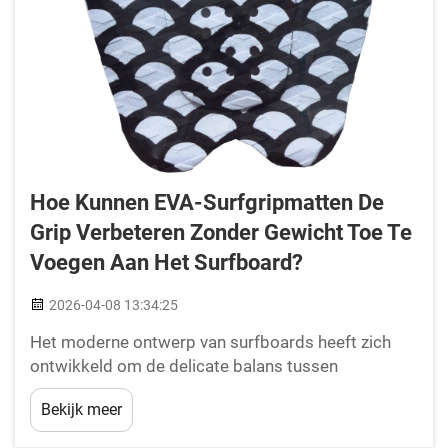
Hoe Kunnen EVA-Surfgripmatten De
Grip Verbeteren Zonder Gewicht Toe Te
Voegen Aan Het Surfboard?
2026-04-08 13:34:25
Het moderne ontwerp van surfboards heeft zich
ontwikkeld om de delicate balans tussen
prestaties en gewicht te prioriteren, waardoor elk
Bekijk meer
gram cruciaal is voor optimaal golfridden. EVA-
surfgripmatten vormen een baanbrekende