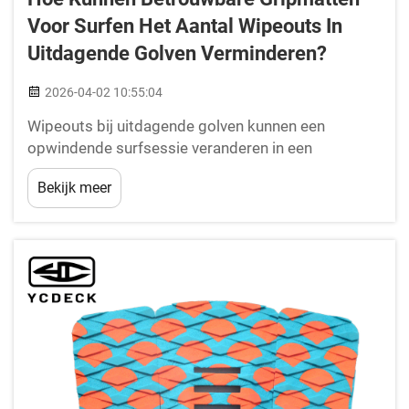
Voor Surfen Het Aantal Wipeouts In
Uitdagende Golven Verminderen?
2026-04-02 10:55:04
Wipeouts bij uitdagende golven kunnen een
opwindende surfsessie veranderen in een
frustrerende of gevaarlijke ervaring, vaak als gevolg
Bekijk meer
van onjuiste voetplaatsing en ontoereikende
controle over het board. Wanneer golven kritieke
hoogten bereiken of onverwachte kracht
uitoefenen,...