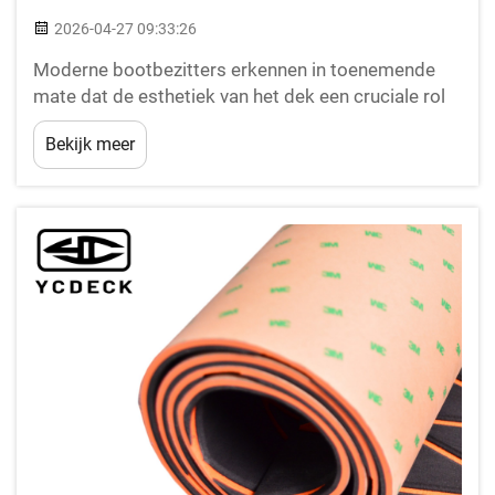
2026-04-27 09:33:26
Moderne bootbezitters erkennen in toenemende
mate dat de esthetiek van het dek een cruciale rol
speelt bij de algehele aantrekkelijkheid en
Bekijk meer
marktwaarde van hun vaartuig. De keuze van het
dekmateriaal heeft niet alleen invloed op de visuele
presentatie, maar ook op de functionaliteit en...