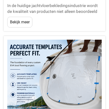
In de huidige jachtvloerbekledingsindustrie wordt
de kwaliteit van producten niet alleen beoordeeld
aan de hand van foto's of specificaties—maar is
Bekijk meer
gebaseerd op productiecapaciteit, precisie en
transparantie. Daarom kiezen steeds meer klanten
ervoor om onze fabriek te bezoeken voordat zij
een...