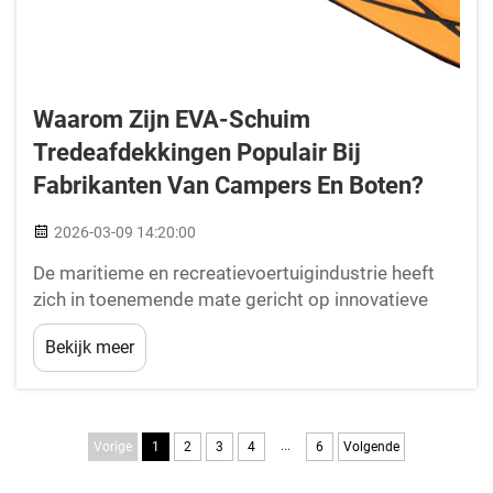
Waarom Zijn EVA-Schuim
Tredeafdekkingen Populair Bij
Fabrikanten Van Campers En Boten?
2026-03-09 14:20:00
De maritieme en recreatievoertuigindustrie heeft
zich in toenemende mate gericht op innovatieve
materialen die functionaliteit, duurzaamheid en
Bekijk meer
esthetische aantrekkelijkheid combineren. Onder
deze materialen zijn EVA-schuim tredeafdekkingen
naar voren gekomen als een favoriete oplossing
voor fabrikanten...
...
Vorige
1
2
3
4
6
Volgende