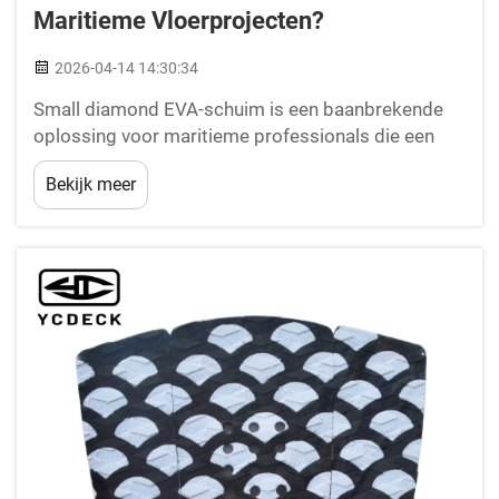
Maritieme Vloerprojecten?
2026-04-14 14:30:34
Small diamond EVA-schuim is een baanbrekende
oplossing voor maritieme professionals die een
superieure gripverbetering zoeken voor
Bekijk meer
toepassingen met maatgemaakte vloeren. Dit
gespecialiseerde materiaal combineert de
inherente eigenschappen van ethyleen-vinylacetaat
met een precieze...