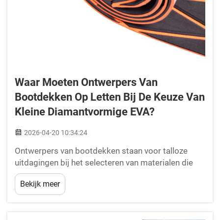
Waar Moeten Ontwerpers Van
Bootdekken Op Letten Bij De Keuze Van
Kleine Diamantvormige EVA?
2026-04-20 10:34:24
Ontwerpers van bootdekken staan voor talloze
uitdagingen bij het selecteren van materialen die
bestand moeten zijn tegen zware mariene
Bekijk meer
omgevingen, terwijl ze tegelijkertijd optimale
veiligheid en prestaties moeten bieden. Bij de
keuze van kleine diamantvormige EVA voor