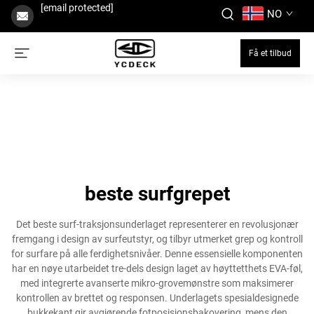
[email protected]
NO
Få et tilbud
beste surfgrepet
Det beste surf-traksjonsunderlaget representerer en revolusjonær
fremgang i design av surfeutstyr, og tilbyr utmerket grep og kontroll
for surfare på alle ferdighetsnivåer. Denne essensielle komponenten
har en nøye utarbeidet tre-dels design laget av høyttetthets EVA-føl,
med integrerte avanserte mikro-grovemønstre som maksimerer
kontrollen av brettet og responsen. Underlagets spesialdesignede
bukkekant gir avgjørende fotposisjonsbakovering, mens den