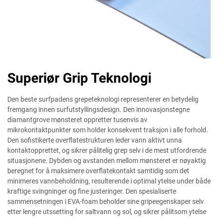
Superiør Grip Teknologi
Den beste surfpadens grepeteknologi representerer en betydelig
fremgang innen surfutstyllingsdesign. Den innovasjonstegne
diamantgrove mønsteret oppretter tusenvis av
mikrokontaktpunkter som holder konsekvent traksjon i alle forhold.
Den sofistikerte overflatestrukturen leder vann aktivt unna
kontaktopprettet, og sikrer pålitelig grep selv i de mest utfordrende
situasjonene. Dybden og avstanden mellom mønsteret er nøyaktig
beregnet for å maksimere overflatekontakt samtidig som det
minimeres vannbeholdning, resulterende i optimal ytelse under både
kraftige svingninger og fine justeringer. Den spesialiserte
sammensetningen i EVA-foam beholder sine gripeegenskaper selv
etter lengre utssetting for saltvann og sol, og sikrer pålitsom ytelse