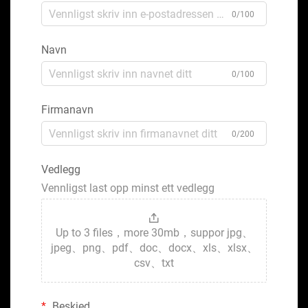
0/100
Navn
0/100
Firmanavn
0/200
Vedlegg
Vennligst last opp minst ett vedlegg
Up to 3 files，more 30mb，suppor jpg、
jpeg、png、pdf、doc、docx、xls、xlsx、
csv、txt
Beskjed