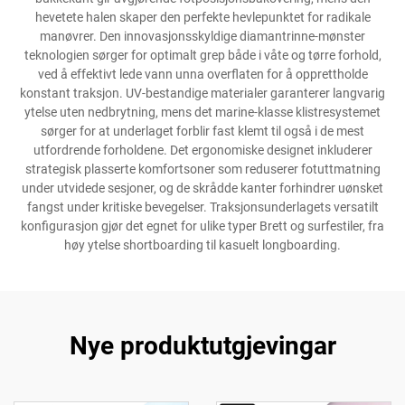
hevetete halen skaper den perfekte hevlepunktet for radikale
manøvrer. Den innovasjonsskyldige diamantrinne-mønster
teknologien sørger for optimalt grep både i våte og tørre forhold,
ved å effektivt lede vann unna overflaten for å opprettholde
konstant traksjon. UV-bestandige materialer garanterer langvarig
ytelse uten nedbrytning, mens det marine-klasse klistresystemet
sørger for at underlaget forblir fast klemt til også i de mest
utfordrende forholdene. Det ergonomiske designet inkluderer
strategisk plasserte komfortsoner som reduserer fotuttmatning
under utvidede sesjoner, og de skrådde kanter forhindrer uønsket
fangst under kritiske bevegelser. Traksjonsunderlagets versatilt
konfigurasjon gjør det egnet for ulike typer Brett og surfestiler, fra
høy ytelse shortboarding til kasuelt longboarding.
Nye produktutgjevingar