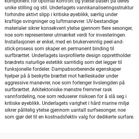
komponent for optimal komfort og ytelse basert på deres
unike stilling og stil. Underlagets vannkanaliseringsstruktur
forhindre aktivt slipp i kritiske øyeblikk, særlig under
kraftige svingninger og luftmanøvrer. UV-bestandige
materialer sikrer konsekvent ytelse gjennom flere sesonger,
noe som representerer utmærket verdi for investeringen.
Installasjonen er enkel, med en brukervennlig peel-and-
stick-prosess som skaper en permanent binding til
surfbrættet. Underlagets lavprofilerte design opprettholder
brædrets naturlige estetikk samtidig som det legger til
funksjonelle fordeler. Dampabsorberende egenskaper
hjelper på å beskytte brættet mot hælleskader under
aggressive manøvrer, noe som forlenger livslengden på
surfbrættet. Arkitektoniske mønstre fremmer rask
vannfordeling, noe som reduserer risikoen for å slå seg i
kritiske øyeblikk. Underlagets varighet i hård marine miljø
sikrer pålitelig ytelse gjennom uantall surfsesonger, noe
som gjør det til en kostnadsfektiv valg for dedikerte surfare.