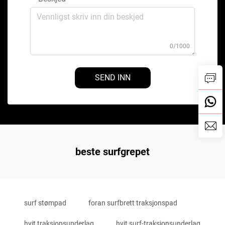
0/1000
SEND INN
beste surfgrepet
surf stømpad
foran surfbrett traksjonspad
hvit traksjonsunderlag
hvit surf-traksjonsunderlag