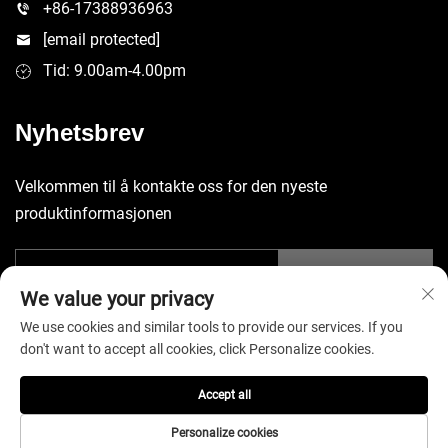
+86-17388936963
[email protected]
Tid: 9.00am-4.00pm
Nyhetsbrev
Velkommen til å kontakte oss for den nyeste
produktinformasjonen
SEND INN
We value your privacy
We use cookies and similar tools to provide our services. If you
don't want to accept all cookies, click Personalize cookies.
Accept all
Opphavsrett © 2025 Kina Shenzhen Yuecheng Sporting Goods Co.,
Ltd. Alle rettigheter forbeholdt. -
Personvernerklæring
Personalize cookies