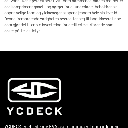
saltvann. Den høytdetthets EVA-foam-sammensetningen motsetter
seg komprimeringssett, og sørger for at underlaget beholdrer sin
opprinnelige form og ytelsesegenskaper gjennom hele sin levetid.
Denne fremragende varigheten oversetter seg til langtidsverdi, noe
som gjør det til en vis investering for dedikerte surfarende som
søker pålitelig utstyr.
YCDECK er et ledende EVA-skum produsent som integrerer