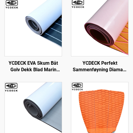
YCDECK EVA Skum Båt
YCDECK Perfekt
Golv Dekk Blad Marin
Sammenføyning Diamant
Matte Ikke-Slip og
EVA Foam Båtdekk 6mm
Selvklebende Golv for
Tykk Med Selv-Adhesiv
Motorbåt RV Jakt Kayak
Egnet for
Swimmingpool Havdekke
Jakter,Hager,Kart,osv
Pad