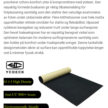
prioriterer rytters komfort uten å kompromittere med ytelsen. Den
nøyaktig formede buebaren gir viktig tilbakemelding for
fotplassering samtidig som den støtter den naturlige anatomiene
av foten under utdannede økter. Flere tetthetssoner over hele matta
opprettholder rettede områder for støtte og fleksibilitet, tilpasset
rydderes bevegelser og reduserer trutt under lange surfsesjoner.
Den hevet haleseksjonen har en nøyaktig beregnet vinkel som
optimerer balansen for moderne surfingmanøvrer samtidig som
den holder på komfort under tradisjonelle svinger. Denne tankefulle
designmetoden sikrer at surfare kan opprettholde toppytelse lenger
ved å minimer fysisk strekk.