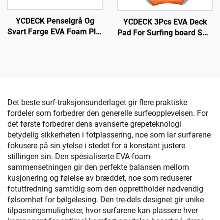
YCDECK Penselgrå Og
YCDECK 3Pcs EVA Deck
Svart Farge EVA Foam Plat
Pad For Surfing board SUP
6mm Tykk Med Sterk Self-
Skimboard
Adhesive Ikkeskid
Underlag
Det beste surf-traksjonsunderlaget gir flere praktiske
fordeler som forbedrer den generelle surfeopplevelsen. For
det første forbedrer dens avanserte grepeteknologi
betydelig sikkerheten i fotplassering, noe som lar surfarene
fokusere på sin ytelse i stedet for å konstant justere
stillingen sin. Den spesialiserte EVA-foam-
sammensetningen gir den perfekte balansen mellom
kusjonering og følelse av bræddet, noe som reduserer
fotuttredning samtidig som den opprettholder nødvendig
følsomhet for bølgelesing. Den tre-dels designet gir unike
tilpasningsmuligheter, hvor surfarene kan plassere hver