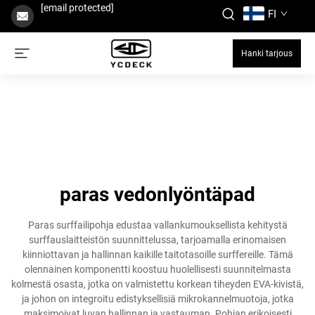
[email protected]
FI
Hanki tarjous
paras vedonlyöntäpad
Paras surffailipohja edustaa vallankumouksellista kehitystä
surffauslaitteistön suunnittelussa, tarjoamalla erinomaisen
kiinniottavan ja hallinnan kaikille taitotasoille surffereille. Tämä
olennainen komponentti koostuu huolellisesti suunnitelmasta
kolmestä osasta, jotka on valmistettu korkean tiheyden EVA-kivistä,
ja johon on integroitu edistyksellisiä mikrokannelmuotoja, jotka
maksimoivat luvan hallinnan ja vastauman. Pohjan erikoisesti