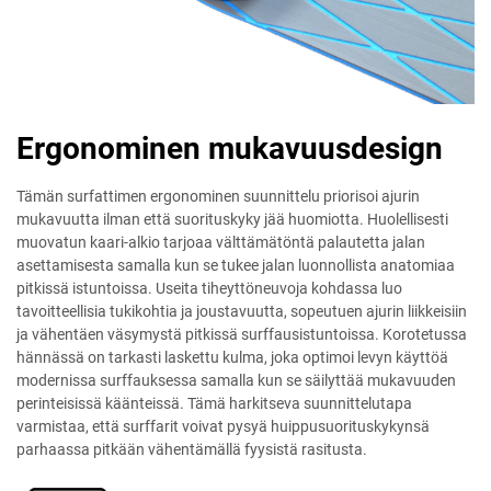
Ergonominen mukavuusdesign
Tämän surfattimen ergonominen suunnittelu priorisoi ajurin
mukavuutta ilman että suorituskyky jää huomiotta. Huolellisesti
muovatun kaari-alkio tarjoaa välttämätöntä palautetta jalan
asettamisesta samalla kun se tukee jalan luonnollista anatomiaa
pitkissä istuntoissa. Useita tiheyttöneuvoja kohdassa luo
tavoitteellisia tukikohtia ja joustavuutta, sopeutuen ajurin liikkeisiin
ja vähentäen väsymystä pitkissä surffausistuntoissa. Korotetussa
hännässä on tarkasti laskettu kulma, joka optimoi levyn käyttöä
modernissa surffauksessa samalla kun se säilyttää mukavuuden
perinteisissä käänteissä. Tämä harkitseva suunnittelutapa
varmistaa, että surffarit voivat pysyä huippusuorituskykynsä
parhaassa pitkään vähentämällä fyysistä rasitusta.