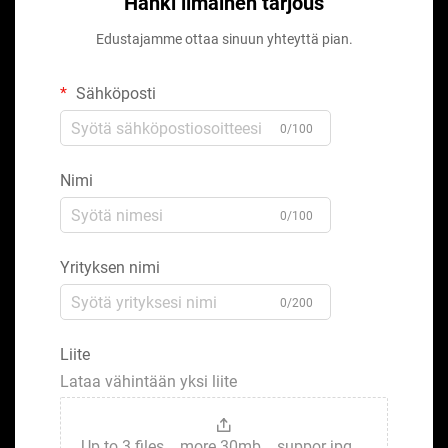
Hanki ilmainen tarjous
Edustajamme ottaa sinuun yhteyttä pian.
Sähköposti
0/100
Nimi
0/100
Yrityksen nimi
0/200
Liite
Lataa vähintään yksi liite
Up to 3 files，more 30mb，suppor jpg、