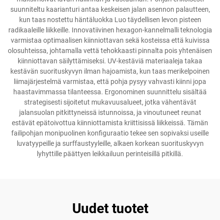
suunniteltu kaarianturi antaa keskeisen jalan asennon palautteen,
kun taas nostettu häntäluokka Luo täydellisen levon pisteen
radikaaleille liikkeille. Innovatiivinen hexagon-kannelmalli teknologia
varmistaa optimaalisen kiinniottavan sekä kosteissa että kuivissa
olosuhteissa, johtamalla vettä tehokkaasti pinnalta pois yhtenäisen
kiinniottavan säilyttämiseksi. UV-kestäviä materiaaleja takaa
kestävän suorituskyvyn ilman hajoamista, kun taas merikelpoinen
liimajärjestelmä varmistaa, että pohja pysyy vahvasti kiinni jopa
haastavimmassa tilanteessa. Ergonominen suunnittelu sisältää
strategisesti sijoitetut mukavuusalueet, jotka vähentävät
jalansuolan pitkittyneissä istunnoissa, ja vinoutuneet reunat
estävät epätoivottua kiinniottamista kriittisissä liikkeissä. Tämän
failipohjan monipuolinen konfiguraatio tekee sen sopivaksi useille
luvatyypeille ja surffaustyyleille, alkaen korkean suorituskyvyn
lyhyttille päättyen leikkailuun perinteisillä pitkillä.
Uudet tuotet