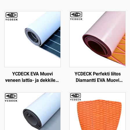
YCDECK EVA Muovi
YCDECK Perfekti liitos
veneen lattia- ja dekkilevy
Diamantti EVA Muovi
merellinen epäsliittävä ja
Veneen Dekki 6mm Paksu
itsensä liimautuva lattia
Itseliimautuva, sopii
motorveneille, caravanille,
Yoleille, Puutarhoille,
yhtareille, kajakkeille,
Kartille jne.
uima-allaselle, merelliselle
dekillä ja padille