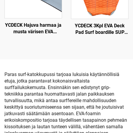
YCDECK Hajuva harmaa ja
YCDECK 3Kpl EVA Deck
musta värisen EVA
Pad Surf boardille SUP
muovilevy 6mm paksu
Skimboard
vahva itsensä liimautuva
epäsliittävä kiiltojalka
Paras surf-katokkupussi tarjoaa lukuisia käytännöllisiä
etuja, jotka parantavat kokonaisvaltaista
surffailukokemusta. Ensinnäkin sen edistynyt grip-
tekniikka parantaa huomattavasti jalan paikkauksen
turvallisuutta, mikä antaa surffereille mahdollisuuden
keskittyä suoriutumiseensa sen sijaan, että he joutuisivat
jatkuvasti säätämään asentoaan. EVA-foamin
erikoiskompositio tarjoaa täydellisen tasapainon pehmeän
kissoituksen ja lautan tunteen välillä, vähentäen samalla