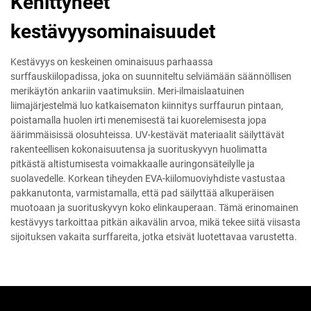
Kehittyneet
kestävyysominaisuudet
Kestävyys on keskeinen ominaisuus parhaassa
surffauskiilopadissa, joka on suunniteltu selviämään säännöllisen
merikäytön ankariin vaatimuksiin. Meri-ilmaislaatuinen
liimajärjestelmä luo katkaisematon kiinnitys surffaurun pintaan,
poistamalla huolen irti menemisestä tai kuorelemisesta jopa
äärimmäisissä olosuhteissa. UV-kestävät materiaalit säilyttävät
rakenteellisen kokonaisuutensa ja suorituskyvyn huolimatta
pitkästä altistumisesta voimakkaalle auringonsäteilylle ja
suolavedelle. Korkean tiheyden EVA-kiilomuoviyhdiste vastustaa
pakkanutonta, varmistamalla, että pad säilyttää alkuperäisen
muotoaan ja suorituskyvyn koko elinkauperaan. Tämä erinomainen
kestävyys tarkoittaa pitkän aikavälin arvoa, mikä tekee siitä viisasta
sijoituksen vakaita surffareita, jotka etsivät luotettavaa varustetta.