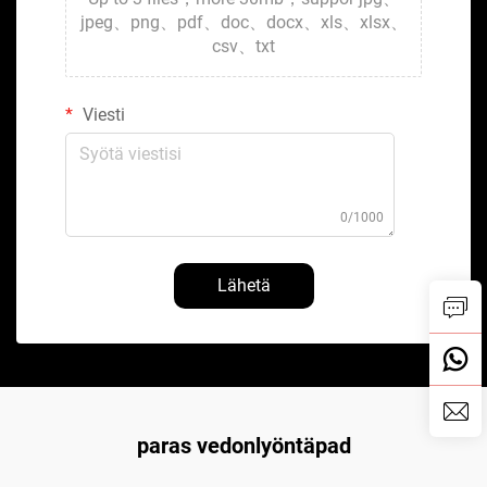
jpeg、png、pdf、doc、docx、xls、xlsx、
csv、txt
Viesti
0/1000
Lähetä
paras vedonlyöntäpad