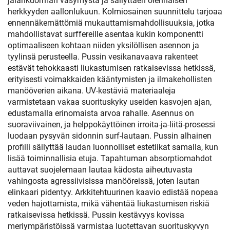
jalankuorman väsymystä ja säilyttäen olennaisen
herkkyyden aallonlukuun. Kolmiosainen suunnittelu tarjoaa
ennennäkemättömiä mukauttamismahdollisuuksia, jotka
mahdollistavat surffereille asentaa kukin komponentti
optimaaliseen kohtaan niiden yksilöllisen asennon ja
tyylinsä perusteella. Pussin vesikanavaava rakenteet
estävät tehokkaasti liukastumisen ratkaisevissa hetkissä,
erityisesti voimakkaiden kääntymisten ja ilmakehollisten
manööverien aikana. UV-kestäviä materiaaleja
varmistetaan vakaa suorituskyky useiden kasvojen ajan,
edustamalla erinomaista arvoa rahalle. Asennus on
suoraviivainen, ja helppokäyttöinen irroita-ja-liitä-prosessi
luodaan pysyvän sidonnin surf-lautaan. Pussin alhainen
profiili säilyttää laudan luonnolliset estetiikat samalla, kun
lisää toiminnallisia etuja. Tapahtuman absorptiomahdot
auttavat suojelemaan lautaa kädosta aiheutuvasta
vahingosta agressiivisissa manööreissä, joten lautan
elinkaari pidentyy. Arkkitehtuurinen kaavio edistää nopeaa
veden hajottamista, mikä vähentää liukastumisen riskiä
ratkaisevissa hetkissä. Pussin kestävyys kovissa
meriympäristöissä varmistaa luotettavan suorituskyvyn