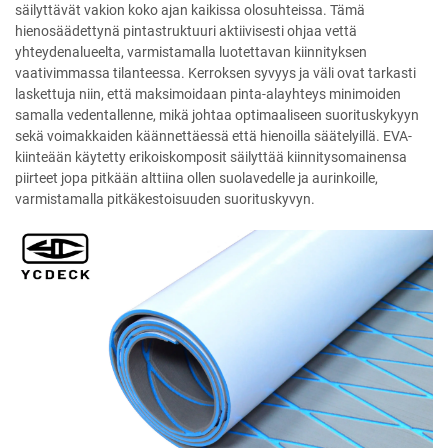
säilyttävät vakion koko ajan kaikissa olosuhteissa. Tämä
hienosäädettynä pintastruktuuri aktiivisesti ohjaa vettä
yhteydenalueelta, varmistamalla luotettavan kiinnityksen
vaativimmassa tilanteessa. Kerroksen syvyys ja väli ovat tarkasti
laskettuja niin, että maksimoidaan pinta-alayhteys minimoiden
samalla vedentallenne, mikä johtaa optimaaliseen suorituskykyyn
sekä voimakkaiden käännettäessä että hienoilla säätelyillä. EVA-
kiinteään käytetty erikoiskomposit säilyttää kiinnitysomainensa
piirteet jopa pitkään alttiina ollen suolavedelle ja aurinkoille,
varmistamalla pitkäkestoisuuden suorituskyvyn.