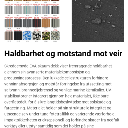
Haldbarhet og motstand mot veir
Skreddersydd EVA-skaum dekk viser fremragende holdbarhet
gjennom sin avanserte materialekomposisjon og
produsningsprosess. Den lukkede cellestrukturen forhindre
vanninnabsorpsjon og motstår forringelse fra utssetting mot
saltvann, branneoljebrensel og vanlige marine kjemikalier. UV-
stabilisatorer er integrert gjennom hele materialet, ikke bare
overflatedelt, for å sikre langtidsbeskyttelse mot solskade og
fargeetning. Materialet holder på sin strukturelle integritet og
utseende selv under tung fotetraffikk og varierende værforhold.
Impaktsikkerheten er eksepsjonell, og forhindre skader fra nedfalt
verktøy eller utstyr samtidig som det holder på sine