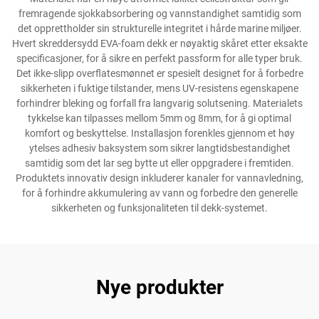
fremragende sjokkabsorbering og vannstandighet samtidig som
det opprettholder sin strukturelle integritet i hårde marine miljøer.
Hvert skreddersydd EVA-foam dekk er nøyaktig skåret etter eksakte
specificasjoner, for å sikre en perfekt passform for alle typer bruk.
Det ikke-slipp overflatesmønnet er spesielt designet for å forbedre
sikkerheten i fuktige tilstander, mens UV-resistens egenskapene
forhindrer bleking og forfall fra langvarig solutsening. Materialets
tykkelse kan tilpasses mellom 5mm og 8mm, for å gi optimal
komfort og beskyttelse. Installasjon forenkles gjennom et høy
ytelses adhesiv baksystem som sikrer langtidsbestandighet
samtidig som det lar seg bytte ut eller oppgradere i fremtiden.
Produktets innovativ design inkluderer kanaler for vannavledning,
for å forhindre akkumulering av vann og forbedre den generelle
sikkerheten og funksjonaliteten til dekk-systemet.
Nye produkter