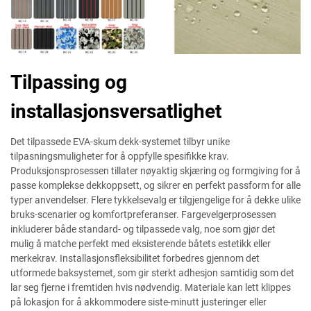
Tilpassing og
installasjonsversatlighet
Det tilpassede EVA-skum dekk-systemet tilbyr unike
tilpasningsmuligheter for å oppfylle spesifikke krav.
Produksjonsprosessen tillater nøyaktig skjæring og formgiving for å
passe komplekse dekkoppsett, og sikrer en perfekt passform for alle
typer anvendelser. Flere tykkelsevalg er tilgjengelige for å dekke ulike
bruks-scenarier og komfortpreferanser. Fargevelgerprosessen
inkluderer både standard- og tilpassede valg, noe som gjør det
mulig å matche perfekt med eksisterende båtets estetikk eller
merkekrav. Installasjonsfleksibilitet forbedres gjennom det
utformede baksystemet, som gir sterkt adhesjon samtidig som det
lar seg fjerne i fremtiden hvis nødvendig. Materiale kan lett klippes
på lokasjon for å akkommodere siste-minutt justeringer eller