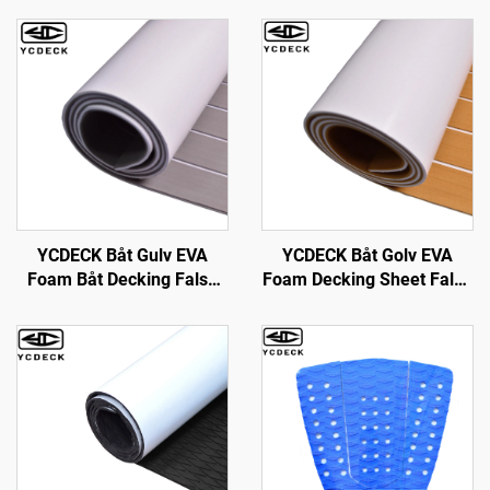
YCDECK Båt Gulv EVA
YCDECK Båt Golv EVA
Foam Båt Decking Falsk
Foam Decking Sheet Falsk
Tek Marin Gulv Båt Matte
Tek Marine Mat Marine
Båt Carpet Sheet for
Teppe Kjøleskap
Jonbåter Swim Platform
Overflater Ikke-Slip
Helm Pad RV Gulv
Selvfast Golv for Jon Båter
Yacht Golv