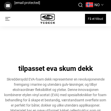
[email protected]
NO
Få et tilbud
tilpasset eva skum dekk
Skreddersydd EVA-foam dekk representerer en revolusjonerende
fremgang i marine og utendørs gulv-løsninger, og tilbyr
ekstraordinær fleksibilitet og ytelse. Denne innovasjonen
kombinerer etylen vinyl acetat (EVA) med spesialteknikker for foam-
behandling for å skape et bestandig, værstandsamt overflate som
er perfekt for båter, dokker og ulike utendørs applikasjoner.
Materialet har en nøye utformet lukket cellestruktur som gir