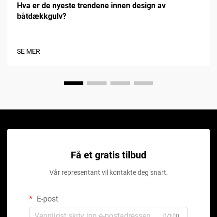
Hva er de nyeste trendene innen design av
båtdækkgulv?
SE MER
Få et gratis tilbud
Vår representant vil kontakte deg snart.
E-post
0/100