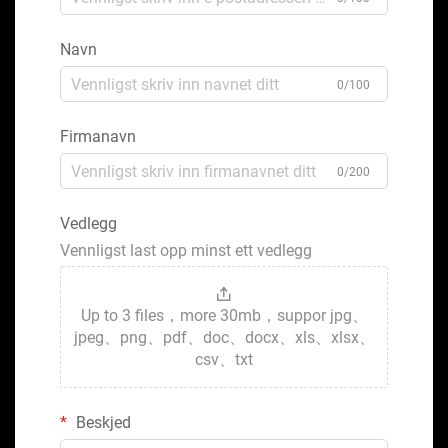
Navn
0/100
Firmanavn
0/200
Vedlegg
Vennligst last opp minst ett vedlegg
Up to 3 files，more 30mb，suppor jpg、
jpeg、png、pdf、doc、docx、xls、xlsx、
csv、txt
Beskjed