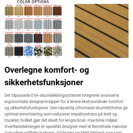
Overlegne komfort- og
sikkerhetsfunksjoner
Det tilpassede EVA-skumdekkingsystemet integrerer avanserte
ergonomiske designprinsipper for å levere ekstraordinær komfort
og sikkerhetsfunksjoner. Den nøyaktig utformede skumtettheten gir
optimal amortisering som reduserer impaktsstress på ledd og
muskler, hvilket gjør det ideelt for lengre bruk i maritime miljøer.
Overflatedekningen er spesifikt designet med et flerrettede mønster
som sikrer pålitelig traksjon i både tørr og bløtt tilstand, noe som