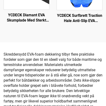
YCDECK Diamant EVA
YCDECK Surfbrett Traction
Skumplade Med Sterkt
Hale Anti-Slip EVA
Selvklebende Ikke-
Adhesjon Decks Grepe for
Glidande Matte DIY
Snowboarding SUP
Surfboard Traction Matte
Longboard
Ikke-Glidande Grip Matte
Trimbar Platte
Skreddersydd EVA-foam dekkering tilbyr flere praktiske
fordeler som gjør den til en ideell valg for både maritime og
terrestriske anvendelser. Materialets utmerkede
dampfanger egenskaper reduserer betydelig utmattelse
under lengre tidsperioder av å stå eller gå, noe som gjør den
perfekt for båtdækker og arbeidsområder. Dets ikke-slippe
overflate holder grepet selv i blåvete forhold, forbedrer
betydelig sikkerheten for alle brukere. Den letvektige
naturen til EVA-foam legger ikke til onødvendig vekt på
fartøy, men gir likevel superior holdbarhet sammenlignet