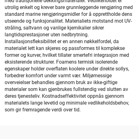
med tradisjonelle dekkingsmaterialer. Vedlikeholdet er
utrolig enkelt og krever bare grunnleggende rengjøring med
standard marine rengjøringsmidler for å opprettholde dens
utseende og funksjonalitet. Materialiets motstand mot UV-
stråling, saltvann og vanlige kjemikalier sikrer
langtidsprestasjoner uten nedbrytning.
Installasjonsfleksibilitet er en annen nøkkelfordel, da
materialet lett kan skjeres og passformes til komplekse
former og kurver, hvilket tillater smertefri integrasjon med
eksisterende strukturer. Foamens termisk isolerende
egenskaper holder overflaten koolere under direkte sollys,
forbedrer komfort under varmt vær. Miljømessige
overveielser behandles gjennom bruk av ikke-giftige
materialer som kan gjenbrukes fullstendig ved slutten av
deres tjenesteliv. Kostnadseffektivitet oppnås gjennom
materialets lange levetid og minimale vedlikeholdsbehov,
som gir fremragende verdi over tid.