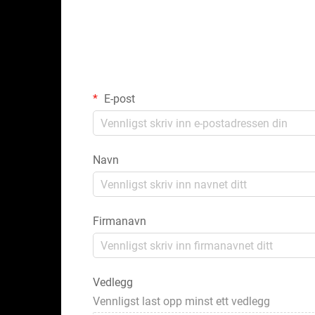
E-post
Navn
Firmanavn
Vedlegg
Vennligst last opp minst ett vedlegg