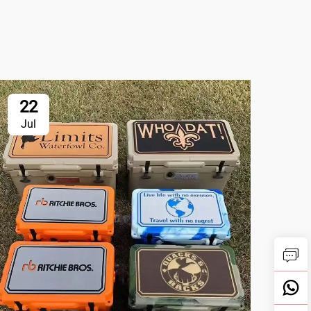
22
2
Jul
Ju