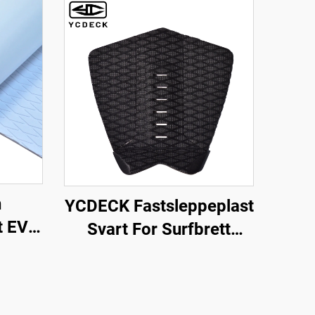
n
YCDECK Fastsleppeplast
t EVA
Svart For Surfbrett
-Slip
Surfing SUP Skimboard
Farge
er