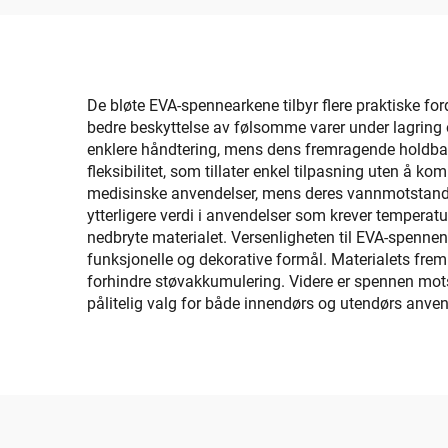
Swimmingpool
Havdekke Pad
De bløte EVA-spennearkene tilbyr flere praktiske fo
bedre beskyttelse av følsomme varer under lagring og
enklere håndtering, mens dens fremragende holdbarh
fleksibilitet, som tillater enkel tilpasning uten å 
medisinske anvendelser, mens deres vannmotstandend
ytterligere verdi i anvendelser som krever temperatu
nedbryte materialet. Versenligheten til EVA-spennen la
funksjonelle og dekorative formål. Materialets fre
forhindre støvakkumulering. Videre er spennen motsta
pålitelig valg for både innendørs og utendørs anven