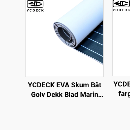
YCDE
YCDECK EVA Skum Båt
far
Golv Dekk Blad Marin
Sku
Matte Ikke-Slip og
Selvklebende Golv for
Motorbåt RV Jakt Kayak