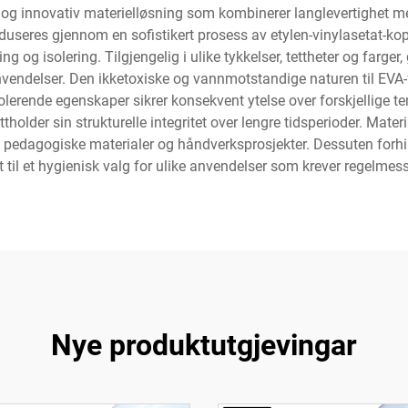
l og innovativ materielløsning som kombinerer langlevertighet
useres gjennom en sofistikert prosess av etylen-vinylasetat-kop
og isolering. Tilgjengelig i ulike tykkelser, tettheter og farger, 
anvendelser. Den ikketoxiske og vannmotstandige naturen til EVA
lerende egenskaper sikrer konsekvent ytelse over forskjellige t
tholder sin strukturelle integritet over lengre tidsperioder. Mate
yr, pedagogiske materialer og håndverksprosjekter. Dessuten for
et til et hygienisk valg for ulike anvendelser som krever regelmes
Nye produktutgjevingar