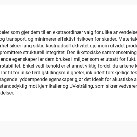
rdeler som gjør dem til en ekstraordinær valg for ulike anvendel
 transport, og minimerer effektivt risikoen for skader. Materialet
et sikrer lang siktig kostnadseffektivitet gjennom utvidet produ
kompromittere strukturell integritet. Den ikketoxiske sammensetnin
e egenskaper lar dem brukes i miljøer som er utsatt for fukt. S
rstabilitet. Enkel vedlikehold er et annet viktig fordel, da arke
r til for ulike ferdigstillingsmuligheter, inkludert forskjellige t
mragende lyddempende egenskaper gjør det ideelt for akustiske a
ndsdyktig mot kjemikalier og UV-stråling, som sikrer vedvarende 
delser.