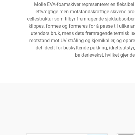
Molle EVA-foamskiver representerer en fleksibe
lettvægtige men motstandskraftige skivene prod
cellestruktur som tilbyr fremragende sjokkabsorbering 
klippes, formes og formeres for å passe til ulike 
utendørs bruk, mens dets fremragende termisk iso
motstand mot UV-stråling og kjemikalier, og oppret
det ideelt for beskyttende pakking, idrettsutst
bakterievekst, hvilket gjør d