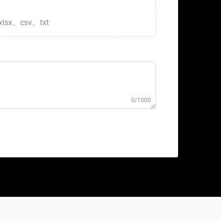
xlsx、csv、txt
0/1000