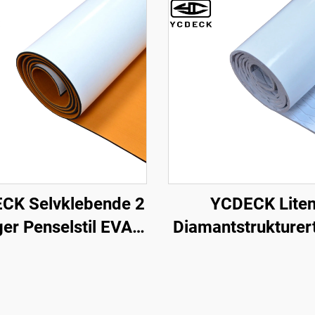
YCDECK Lite
CK Selvklebende 2
Diamantstrukturer
ger Penselstil EVA
Skum Båtdekk Anti
m Matte egnet for
Traction Pad Hvit 
CNC Ruting
Med Selvfastn