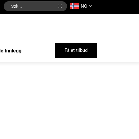
NO
Få et tilbud
le Innlegg