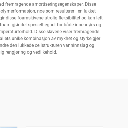
 med fremragende amortiseringsegenskaper. Disse
olymerformasjon, noe som resulterer i en lukket
gir disse foamskivene utrolig fleksibilitet og kan lett
-foam gjør det spesielt egnet for både innendørs og
emperaturforhold. Disse skivene viser fremragende
rialiets unike kombinasjon av mykhet og styrke gjør
hindre den lukkede cellstrukturen vanninnslag og
sig rengjøring og vedlikehold.