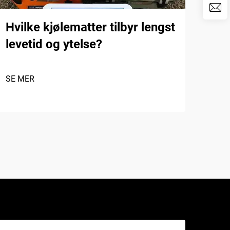
Hvilke kjølematter tilbyr lengst
De 
levetid og ytelse?
EVA
for
SE MER
SE 