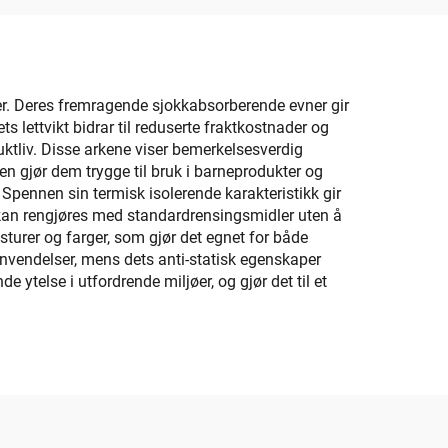
ser. Deres fremragende sjokkabsorberende evner gir
s lettvikt bidrar til reduserte fraktkostnader og
ktliv. Disse arkene viser bemerkelsesverdig
gen gjør dem trygge til bruk i barneprodukter og
pennen sin termisk isolerende karakteristikk gir
ne kan rengjøres med standardrensingsmidler uten å
eksturer og farger, som gjør det egnet for både
nvendelser, mens dets anti-statisk egenskaper
ytelse i utfordrende miljøer, og gjør det til et