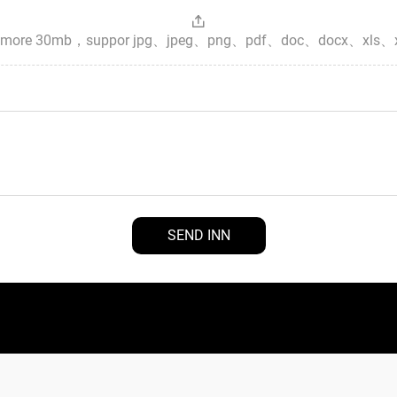
es，more 30mb，suppor jpg、jpeg、png、pdf、doc、docx、xls、
SEND INN