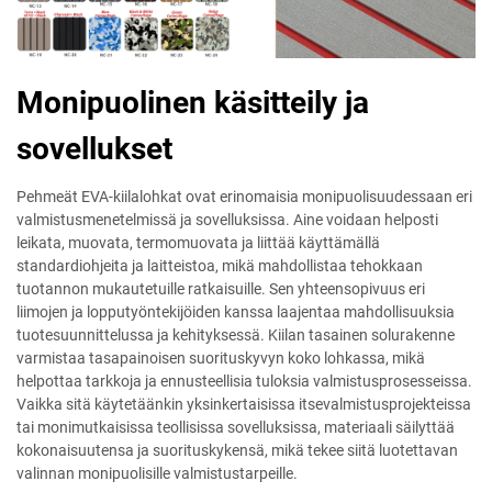
Monipuolinen käsitteily ja
sovellukset
Pehmeät EVA-kiilalohkat ovat erinomaisia monipuolisuudessaan eri
valmistusmenetelmissä ja sovelluksissa. Aine voidaan helposti
leikata, muovata, termomuovata ja liittää käyttämällä
standardiohjeita ja laitteistoa, mikä mahdollistaa tehokkaan
tuotannon mukautetuille ratkaisuille. Sen yhteensopivuus eri
liimojen ja lopputyöntekijöiden kanssa laajentaa mahdollisuuksia
tuotesuunnittelussa ja kehityksessä. Kiilan tasainen solurakenne
varmistaa tasapainoisen suorituskyvyn koko lohkassa, mikä
helpottaa tarkkoja ja ennusteellisia tuloksia valmistusprosesseissa.
Vaikka sitä käytetäänkin yksinkertaisissa itsevalmistusprojekteissa
tai monimutkaisissa teollisissa sovelluksissa, materiaali säilyttää
kokonaisuutensa ja suorituskykensä, mikä tekee siitä luotettavan
valinnan monipuolisille valmistustarpeille.