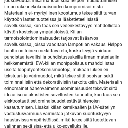
joustavuutta, mikä mahdollistaa helpon mukauttamisen
ilman rakennekokonaisuuden kompromisoimista.
Materiaalin ei- myrkyllinen koostumus tekee siitä turvan
käyttöön lasten tuotteissa ja lääketieteellisissä
sovelluksissa, kun taas sen vedenkestävyys mahdollistaa
käytön kosteissa ympäristöissä. Kiilan
termoisolointiominaisuudet tarjoavat lisäarvoa
sovelluksissa, joissa vaaditaan lämpötilan vakaus. Helppo
huolto on toinen merkittävä etu, koska levyjä voidaan
puhdistaa tavallisilla puhdistussukeilla ilman materiaalin
heikkenemistä. EVA-kiilan monipuolisuus mahdollistaa
useita lopputyöntekemismuotoja, mukaan lukien eri
tekstuuri- ja värimuodot, mikä tekee siitä sopivan sekä
toiminnallisiin että dekoratiivisiin tarkoituksiin. Materiaalin
erinomainet äänenvaimennusominaisuudet tekevät siitä
ideaalisena akustisten sovellusten kannalta, kun taas sen
elektrostaattiset ominaisuudet estävät hienojen
kasautumisen. Lisäksi kiilan kemikaalien ja UV-säteilyn
vastustusvarmuus varmistaa jatkuvan suorituskyvyn
haastavissa ympäristöissä, mikä tekee siitä luotettavan
valinnan sekä sisä- että ulko-sovelluksille.