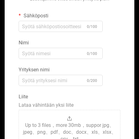
Sähköposti
0/100
Nimi
0/100
Yrityksen nimi
0/200
Liite
Lataa vähintään yksi liite
Up to 3 files，more 30mb，suppor jpg、
jpeg、png、pdf、doc、docx、xls、xlsx、
csv、txt