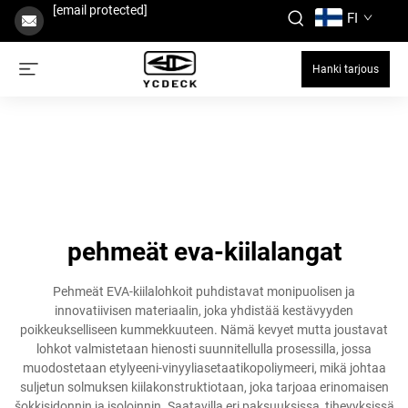
[email protected]
FI
Hanki tarjous
pehmeät eva-kiilalangat
Pehmeät EVA-kiilalohkoit puhdistavat monipuolisen ja
innovatiivisen materiaalin, joka yhdistää kestävyyden
poikkeukselliseen kummekkuuteen. Nämä kevyet mutta joustavat
lohkot valmistetaan hienosti suunnitellulla prosessilla, jossa
muodostetaan etylyeeni-vinyyliasetaatikopoliymeeri, mikä johtaa
suljetun solmuksen kiilakonstruktiotaan, joka tarjoaa erinomaisen
šokkisidonnin ja isoloinnin. Saatavilla eri paksuuksissa, tiheyyksissä