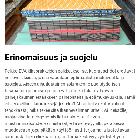
Erinomaisuus ja suojelu
Peikko-EVA-kihvorakkeiden poikkeukselliset kuorausehdot erottavat
ne sovelluksissa, joissa vaaditaan optimaalista mukavuutta ja
suojelua. Aineen ainutlaatuinen solurakenne Luo täydellisen
tasapainon pehmeän ja tuen välillä, mikä takaa jatkuvan
painejakauman estääkseen painepisteitä ja epämukavuuksia. Tämä
edistyksellinen kuorauksejärjestelmä Absorboi vaikutusvoimat
tehokkaasti, mikä tekee siitä ihannevalinnan urheiluvälineistölle,
suojaesineille ja ergonomisille tukipintoille. Kihvon
muistiominaisuudet varmistavat, että se pysyy alkuperäisessä
muodossaan jopa pitkään käyttöön asti, tarjoamalla luotettavaa
suoritusta koko elinkaaren ajan. Tämä kestävyys yhdistettynä