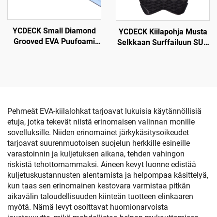
YCDECK Small Diamond
YCDECK Kiilapohja Musta
Grooved EVA Puufoami
Selkkaan Surffailuun SUP
Aalto Dekki Anti-Hiipi
Skimboard
Traction Pad Valkoinen
Väri Liima-automaattinen
Pehmeät EVA-kiilalohkat tarjoavat lukuisia käytännöllisiä
etuja, jotka tekevät niistä erinomaisen valinnan monille
sovelluksille. Niiden erinomainet järkykäsitysoikeudet
tarjoavat suurenmuotoisen suojelun herkkille esineille
varastoinnin ja kuljetuksen aikana, tehden vahingon
riskistä tehottomammaksi. Aineen kevyt luonne edistää
kuljetuskustannusten alentamista ja helpompaa käsittelyä,
kun taas sen erinomainen kestovara varmistaa pitkän
aikavälin taloudellisuuden kiinteän tuotteen elinkaaren
myötä. Nämä levyt osoittavat huomionarvoista