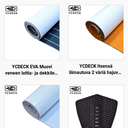
YCDECK Itsensä
YCDECK EVA Muovi
liimautuva 2 väriä hajuvaa
veneen lattia- ja dekkilevy
EVA muoviylitys, joka sopii
merellinen epäsliittävä ja
CNC-reititykseen
itsensä liimautuva lattia
motorveneille, caravanille,
yhtareille, kajakkeille,
uima-allaselle, merelliselle
dekillä ja padille