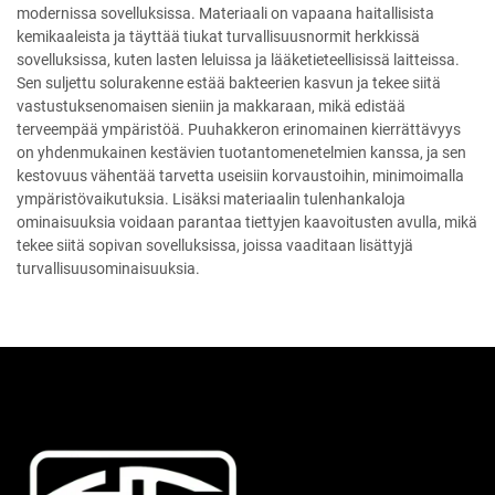
modernissa sovelluksissa. Materiaali on vapaana haitallisista
kemikaaleista ja täyttää tiukat turvallisuusnormit herkkissä
sovelluksissa, kuten lasten leluissa ja lääketieteellisissä laitteissa.
Sen suljettu solurakenne estää bakteerien kasvun ja tekee siitä
vastustuksenomaisen sieniin ja makkaraan, mikä edistää
terveempää ympäristöä. Puuhakkeron erinomainen kierrättävyys
on yhdenmukainen kestävien tuotantomenetelmien kanssa, ja sen
kestovuus vähentää tarvetta useisiin korvaustoihin, minimoimalla
ympäristövaikutuksia. Lisäksi materiaalin tulenhankaloja
ominaisuuksia voidaan parantaa tiettyjen kaavoitusten avulla, mikä
tekee siitä sopivan sovelluksissa, joissa vaaditaan lisättyjä
turvallisuusominaisuuksia.