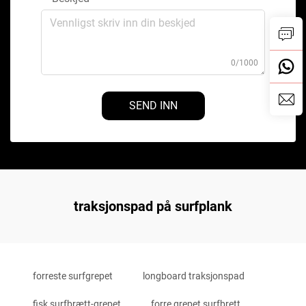
0/1000
SEND INN
traksjonspad på surfplank
forreste surfgrepet
longboard traksjonspad
fisk surfbrætt-grepet
forre grepet surfbrett