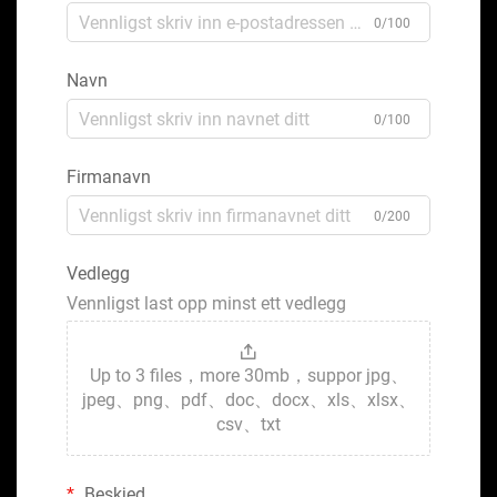
0/100
Navn
0/100
Firmanavn
0/200
Vedlegg
Vennligst last opp minst ett vedlegg
Up to 3 files，more 30mb，suppor jpg、
jpeg、png、pdf、doc、docx、xls、xlsx、
csv、txt
Beskjed