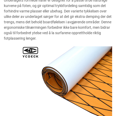
Underlagets formede flater er designet for å passe til de naturlige
kurvene på foten, og gir optimal trykkfordeling samtidig som det
forhindre varme plasser eller ubehag. Den varierte tykkelsen over
ulike deler av underlaget sørger for at det gir ekstra demping der det
trengs, mens det behold boardfølelsen i avgjørende områder. Denne
ergonomiske tilnærmingen forbedrer ikke bare komfort, men bidrar
også til forbedret ytelse ved å la surfarene opprettholde riktig
fotplassering lenger.