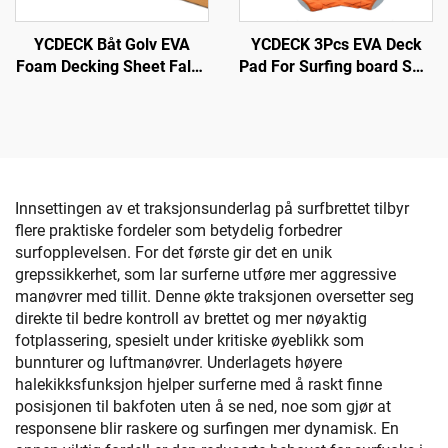
YCDECK Båt Golv EVA
YCDECK 3Pcs EVA Deck
Foam Decking Sheet Falsk
Pad For Surfing board SUP
Tek Marine Mat Marine
Skimboard
Teppe Kjøleskap
Overflater Ikke-Slip
Selvfast Golv for Jon Båter
Yacht Golv
Innsettingen av et traksjonsunderlag på surfbrettet tilbyr
flere praktiske fordeler som betydelig forbedrer
surfopplevelsen. For det første gir det en unik
grepssikkerhet, som lar surferne utføre mer aggressive
manøvrer med tillit. Denne økte traksjonen oversetter seg
direkte til bedre kontroll av brettet og mer nøyaktig
fotplassering, spesielt under kritiske øyeblikk som
bunnturer og luftmanøvrer. Underlagets høyere
halekikksfunksjon hjelper surferne med å raskt finne
posisjonen til bakfoten uten å se ned, noe som gjør at
responsene blir raskere og surfingen mer dynamisk. En