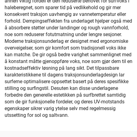
annen viktig fordell er den reduserte behovet for surfvoks i
haleberegnet, som sparer tid på vedlikehold og gir mer
konsekvent traksjon uavhengig av vannetemperatur eller
forhold. Dempingseffekten fra underlaget hjelper også med
å absorbere støtter under landinger og rough vannforhold,
noe som reduserer fotutmatning under lengre sesjoner.
Moderne traksjonsunderlag er designet med ergonomiske
overveigelser, som gir komfort som tradisjonell voks ikke
kan matche. De gir også bedre varighet sammenlignet med
å konstant måtte gjenoppføre voks, noe som gjør dem til en
kostnadseffektiv løsning på lang sikt. Det tilpassbare
karakteristikkene til dagens traksjonsunderlagdesign lar
surferne optimalisere oppsettet basert på deres spesifikke
stilling og surfingstil. Desuten kan disse underlagene
forbedre den generelle estetikken på surfbrettet samtidig
som de gir funksjonelle fordeler, og deres UV-motstands
egenskaper sikrer varig ytelse selv med regelmessig
utssetting for sol og saltvann.