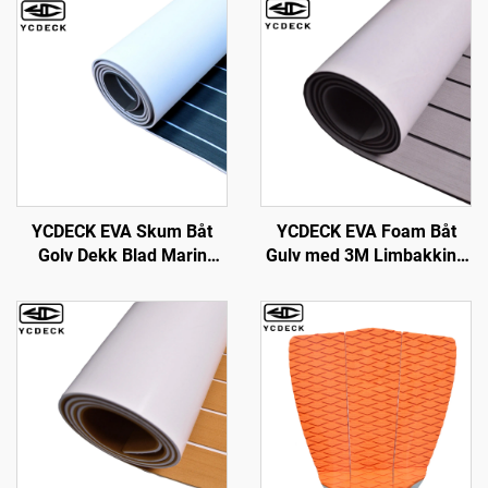
YCDECK EVA Skum Båt
YCDECK EVA Foam Båt
Golv Dekk Blad Marin
Gulv med 3M Limbakking
Matte Ikke-Slip og
Marin Self-Adhesive
Selvklebende Golv for
Decks
Motorbåt RV Jakt Kayak
96''x45.6''/36''/21.6''/16.8''/7.2
Swimmingpool Havdekke
Falsk Tek Sheet for
Pad
Jonbåter Motorbåt RV
Yacht Kajak Surfbrett