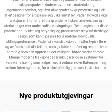
traksjonspader inkluderer avanserte materialer og
ingeniørvirksomhet, og tilbyr ulike grader av gripmønstre og kick-
stjertdesigner for å tilpasse seg ulike surfstiler. Paden hovedsaklige
funksjon er å forhindre fotslip under kritiske manøvrer, særlig i
sterke bølger eller under radikale svingninger. Teknologien bak disse
padene har utviklet seg betydelig, og produsenter tilbyr nå flerdelige
design som kan tilpasses for å matche individuelle
stillingspreferanser. Paden sin konstruksjon omfatter typisk flere
lag av foam med ulik tetthet, som gir både komfort og responsivitet
samtidig som den opprettholder varighet i hårde marine forhold.
Mange moderne traksjonspader inkluderer også systemer for
vannkanalisering som hjelper med å redusere overflatenspenning
mellom foten og paden, for å sikre pålitelig grep selv i blåte forhold.
Nye produktutgjevingar