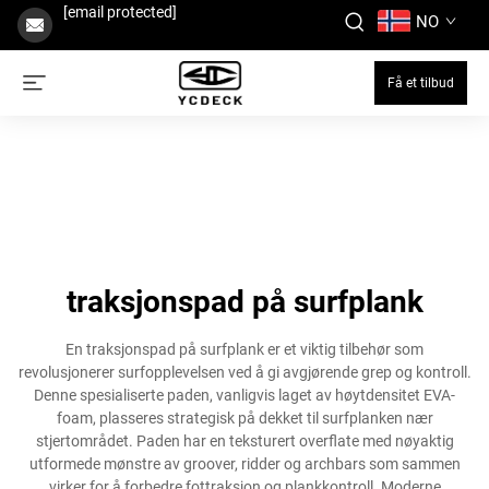
[email protected]
NO
Få et tilbud
traksjonspad på surfplank
En traksjonspad på surfplank er et viktig tilbehør som
revolusjonerer surfopplevelsen ved å gi avgjørende grep og kontroll.
Denne spesialiserte paden, vanligvis laget av høytdensitet EVA-
foam, plasseres strategisk på dekket til surfplanken nær
stjertområdet. Paden har en teksturert overflate med nøyaktig
utformede mønstre av groover, ridder og archbars som sammen
virker for å forbedre fottraksjon og plankkontroll. Moderne