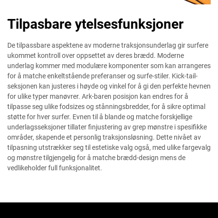
Tilpasbare ytelsesfunksjoner
De tilpassbare aspektene av moderne traksjonsunderlag gir surfere
ukommet kontroll over oppsettet av deres brædd. Moderne
underlag kommer med modulære komponenter som kan arrangeres
for å matche enkeltstående preferanser og surfe-stiler. Kick-tail-
seksjonen kan justeres i høyde og vinkel for å gi den perfekte hevnen
for ulike typer manøvrer. Ark-baren posisjon kan endres for å
tilpasse seg ulike fodsizes og stånningsbredder, for å sikre optimal
støtte for hver surfer. Evnen til å blande og matche forskjellige
underlagsseksjoner tillater finjustering av grep mønstre i spesifikke
områder, skapende et personlig traksjonsløsning. Dette nivået av
tilpasning utstrækker seg til estetiske valg også, med ulike fargevalg
og mønstre tilgjengelig for å matche brædd-design mens de
vedlikeholder full funksjonalitet.