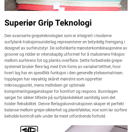
Superiør Grip Teknologi
Den avanserte grepeteknologien som er integrert i moderne
surfplank-traksjonsunderlag representerer en betydelig fremgang i
designet av surferutstyr. De sofistikerte mønsterkombinasjonene av
groover og ridder er vitenskaplig utformet for å maksimere friksjon
mellom surferens fot og planks overflate. Dette forbedrede grepe-
systemet bruker flere lag med EVA-foms av variabel tetthet, hvor
hvert lag har en spesifikk funksjon i den generelle ytelsesmatrisen.
topplagen har nøyaktig skåret mønstre som oppretter
mikrosugpunkt, mens midtelsen gir optimale
komprimeringsegenskaper for komfort og respons. Bunnlagen
sørger for sikker tilfeste på surfplankdekket samtidig som det
holder fleksibilitet. Denne flerlagskonstruksjonen skaper et perfekt
balanse mellom grepe-sikkerhet og plankfølelse, noe som lar surfere
beholde kontroll selv under de mest utfordrende forhold.