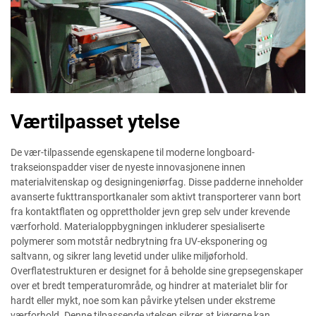
Værtilpasset ytelse
De vær-tilpassende egenskapene til moderne longboard-
trakseionspadder viser de nyeste innovasjonene innen
materialvitenskap og designingeniørfag. Disse padderne inneholder
avanserte fukttransportkanaler som aktivt transporterer vann bort
fra kontaktflaten og opprettholder jevn grep selv under krevende
værforhold. Materialoppbygningen inkluderer spesialiserte
polymerer som motstår nedbrytning fra UV-eksponering og
saltvann, og sikrer lang levetid under ulike miljøforhold.
Overflatestrukturen er designet for å beholde sine grepsegenskaper
over et bredt temperaturområde, og hindrer at materialet blir for
hardt eller mykt, noe som kan påvirke ytelsen under ekstreme
værforhold. Denne tilpassende ytelsen sikrer at kjørerne kan