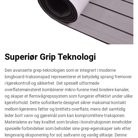
Superiør Grip Teknologi
Den avanserte grep-teknologien som er integrert i moderne
longboard-traksonspad representerer et betydelig sprang fremover
i kjørekontroll og sikkerhet. Det spesielt utformede
overflatemønsteret kombinerer mikro-furene med bredere kanaler,
og skaper et flernivågrepssystem som fungerer effektivt under ulike
kjøreforhold. Dette sofistikerte designet sikrer maksimal kontakt
mellom kjørerens føtter og brettets overflate, mens det samtidig
leder bort vann og gjøremål som kan kompromittere traksjonen.
Materialene av høy kvalitet som brukes i konstruksjonen inneholder
spesielle forbindelser som beholder sine grep-egenskaper selv etter
lengevarig eksponering for sol, saltvann og vanlig slitasje. Denne