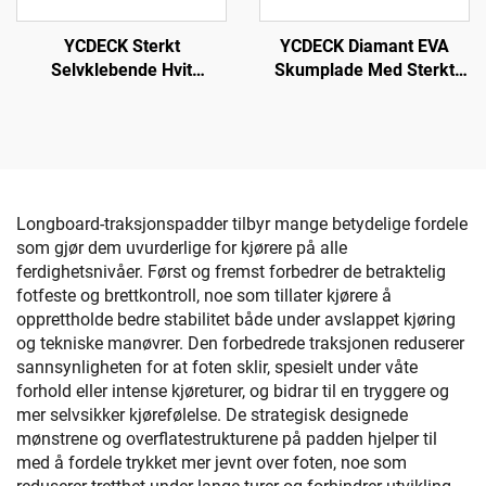
YCDECK Diamant EVA
YCDECK Sterkt
Skumplade Med Sterkt
Selvklebende Hvit
Selvklebende Ikke-
Penseloverflate EVA Skum
Glidande Matte DIY
Båt Decks Overflate 5mm
Surfboard Traction Matte
Tykk Anti-Slip Marin Golv
Ikke-Glidande Grip Matte
Matte
Trimbar Platte
Longboard-traksjonspadder tilbyr mange betydelige fordele
som gjør dem uvurderlige for kjørere på alle
ferdighetsnivåer. Først og fremst forbedrer de betraktelig
fotfeste og brettkontroll, noe som tillater kjørere å
opprettholde bedre stabilitet både under avslappet kjøring
og tekniske manøvrer. Den forbedrede traksjonen reduserer
sannsynligheten for at foten sklir, spesielt under våte
forhold eller intense kjøreturer, og bidrar til en tryggere og
mer selvsikker kjørefølelse. De strategisk designede
mønstrene og overflatestrukturene på padden hjelper til
med å fordele trykket mer jevnt over foten, noe som