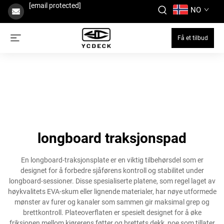
[email protected]
NO
Få et tilbud
longboard traksjonspad
En longboard-traksjonsplate er en viktig tilbehørsdel som er
designet for å forbedre sjåførens kontroll og stabilitet under
longboard-sessioner. Disse spesialiserte platene, som regel laget av
høykvalitets EVA-skum eller lignende materialer, har nøye utformede
mønster av furer og kanaler som sammen gir maksimal grep og
brettkontroll. Plateoverflaten er spesielt designet for å øke
friksjonen mellom kjørerens føtter og brettets dekk, noe som tillater