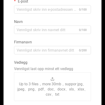
E-post
0/100
Navn
0/100
Firmanavn
0/200
Vedlegg
Vennligst last opp minst ett vedlegg
Up to 3 files，more 30mb，suppor jpg、
jpeg、png、pdf、doc、docx、xls、xlsx、
csv、txt