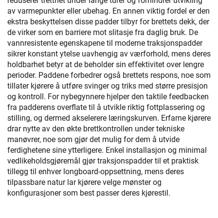
reduserer tretthet under lange turer og forhindrer utvikling
av varmepunkter eller ubehag. En annen viktig fordel er den
ekstra beskyttelsen disse padder tilbyr for brettets dekk, der
de virker som en barriere mot slitasje fra daglig bruk. De
vannresistente egenskapene til moderne traksjonspadder
sikrer konstant ytelse uavhengig av værforhold, mens deres
holdbarhet betyr at de beholder sin effektivitet over lengre
perioder. Paddene forbedrer også brettets respons, noe som
tillater kjørere å utføre svinger og triks med større presisjon
og kontroll. For nybegynnere hjelper den taktile feedbacken
fra padderens overflate til å utvikle riktig fottplassering og
stilling, og dermed akselerere læringskurven. Erfarne kjørere
drar nytte av den økte brettkontrollen under tekniske
manøvrer, noe som gjør det mulig for dem å utvide
ferdighetene sine ytterligere. Enkel installasjon og minimal
vedlikeholdsgjøremål gjør traksjonspadder til et praktisk
tillegg til enhver longboard-oppsettning, mens deres
tilpassbare natur lar kjørere velge mønster og
konfigurasjoner som best passer deres kjørestil.