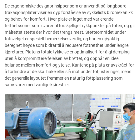
De ergonomiske designprinsipper som er anvendt på longboard-
trakasjonsplater viser en dyp forståelse av sykkelists biromekanikk
og behov for komfort. Hver plate er laget med varierende
tetthetssoner som svarer til forskjellige trykkpunkter på foten, og gir
målrettet støtte der hvor det trengs mest. Støtteområdet under
fotsvelget er spesielt bemerkelsesverdig, og har en nøyaktig
beregnet høyde som bidrar til å redusere fottretthet under lengre
kjøreturer. Platens totale tykkelse er optimalisert for å gi demping
uten å kompromittere følelsen av brettet, og oppnår en ideell
balanse mellom komfort og ytelse. Kantene på plata er avskrået for
å forhindre at de skal hake eller slå mot under fotjusteringer, mens
det generelle layoutet fremmer en naturlig fottplassering som
samsvarer med vanlige kjørestiler.