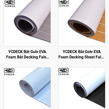
YCDECK Båt Gulv EVA
YCDECK Båt Golv EVA
Foam Båt Decking Falsk
Foam Decking Sheet Falsk
Tek Marin Gulv Båt Matte
Tek Marine Mat Marine
Båt Carpet Sheet for
Teppe Kjøleskap
Jonbåter Swim Platform
Overflater Ikke-Slip
Helm Pad RV Gulv
Selvfast Golv for Jon Båter
Yacht Golv