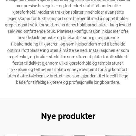
mer presise bevegelser og forbedret stabilitet under ulike
kjøreforhold. Moderne traksjonsplater inneholder avanserte
egenskaper for fukttransport som hjelper til med å opprettholde
grepet også i våte forhold, mens deres holdbarhet sikrer lang levetid
selv ved omfattende bruk. Platenes konfigurasjon inkluderer ofte
hevede kick-mønster og buekanter som gir avgjørende
tilbakemelding til kjøreren, og som hjelper dem med å beholde
optimal fottplassering uten å måtte se ned. Installasjonen er som
regel enkel, og bruker sterkt lim som sikrer at plata forblir sikkert
festet til dekket gjennom ulike kjøreforhold og temperaturer.
Tykkelsen og tettheten til plata er nøye avstemt for å gi komfort
uten å ofre følelsen av brettet, noe som gjør den til et ideelt tillegg
både for tilfeldige kjørere og profesjonelle longboardere.
Nye produkter