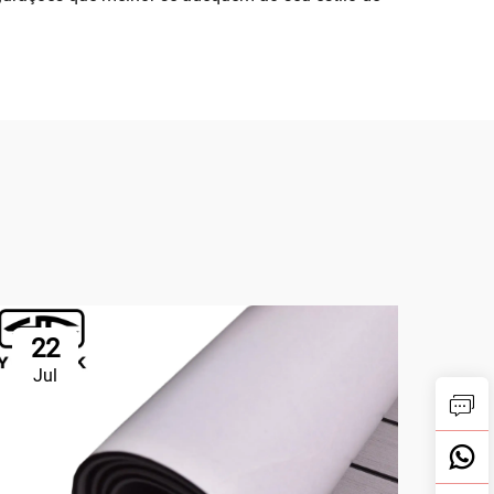
22
2
Jul
Ju