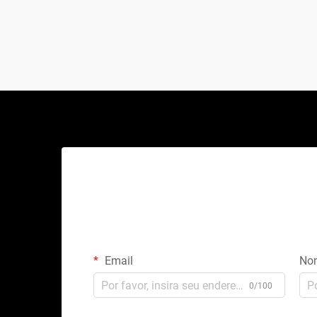
Email
No
0/100