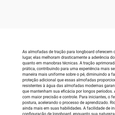
Táboa Falsa de Teixo
Deck
para Pisos Náuticos,
M
Esteira para Barco,
Ma
Tapete para Barco em
Gelad
Folha para Barcos Jon,
Auto-
Plataforma de Natação,
de 
Suporte do Leme, Piso
As almofadas de tração para longboard oferecem di
lugar, elas melhoram drasticamente a aderência do
de RV
quanto em manobras técnicas. A tração aprimorad
prática, contribuindo para uma experiência mais se
maneira mais uniforme sobre o pé, diminuindo a fad
proteção adicional que essas almofadas proporcio
resistentes à água das almofadas modernas garan
que mantenham sua eficácia por longos períodos.
com maior precisão e controle. Para iniciantes, o 
postura, acelerando o processo de aprendizado. R
ainda mais em suas habilidades. A facilidade de 
configuração de longboard, enquanto sua natureza 