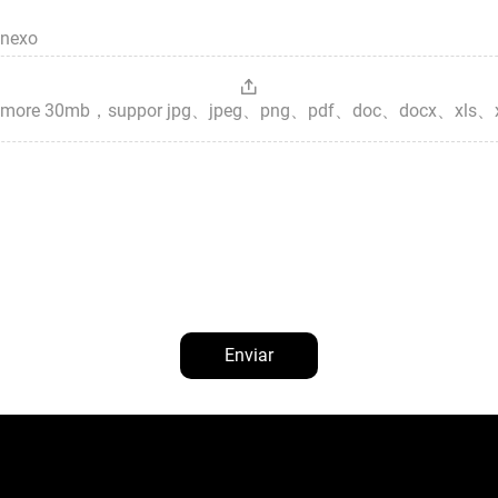
anexo
es，more 30mb，suppor jpg、jpeg、png、pdf、doc、docx、xls、
Enviar