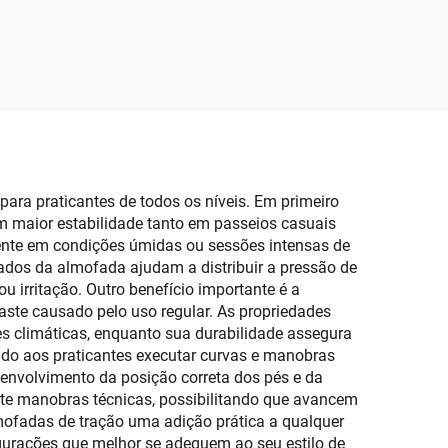
Diamante e Adesivo
ara
Forte, Base
mm de
Antiderrapante para
Prancha de Surfe, Mat
Antiderrapante Ajustável
ara praticantes de todos os níveis. Em primeiro
am maior estabilidade tanto em passeios casuais
ente em condições úmidas ou sessões intensas de
tados da almofada ajudam a distribuir a pressão de
 irritação. Outro benefício importante é a
ste causado pelo uso regular. As propriedades
 climáticas, enquanto sua durabilidade assegura
do aos praticantes executar curvas e manobras
esenvolvimento da posição correta dos pés e da
nte manobras técnicas, possibilitando que avancem
mofadas de tração uma adição prática a qualquer
gurações que melhor se adequem ao seu estilo de