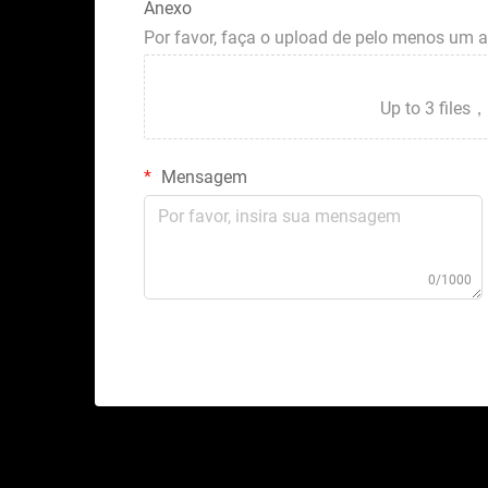
Anexo
Por favor, faça o upload de pelo menos um 
Up to 3 fil
Mensagem
0/1000