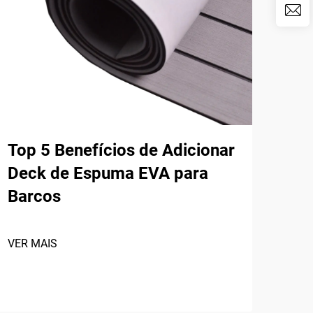
Top 5 Benefícios de Adicionar
As 
Deck de Espuma EVA para
Al
Barcos
Ant
Pra
20
VER MAIS
VER 