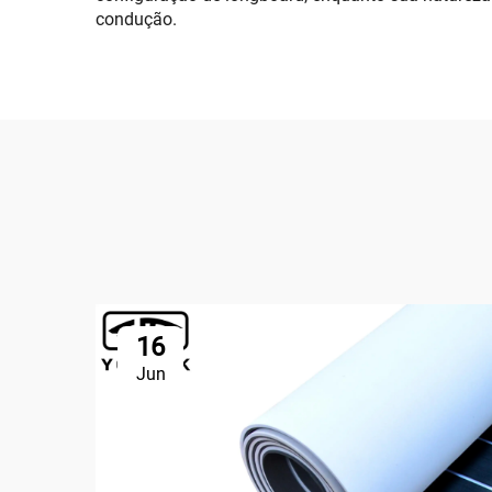
condução.
16
Jun