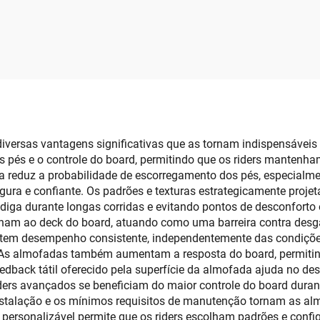
Antiderrapante p
 Falso Teca Tapete
Deck de Barco 5
arinho Carpete
Espessura
rinho Tampo de
eira Antiderrapante
adesivo para Pisos
Jon Boats Piso de
Iate
versas vantagens significativas que as tornam indispensáveis p
s pés e o controle do board, permitindo que os riders mantenh
a reduz a probabilidade de escorregamento dos pés, especialm
gura e confiante. Os padrões e texturas estrategicamente proje
iga durante longas corridas e evitando pontos de desconforto ou
nam ao deck do board, atuando como uma barreira contra desga
tem desempenho consistente, independentemente das condições
 As almofadas também aumentam a resposta do board, permitin
feedback tátil oferecido pela superfície da almofada ajuda no d
iders avançados se beneficiam do maior controle do board dura
instalação e os mínimos requisitos de manutenção tornam as al
personalizável permite que os riders escolham padrões e confi