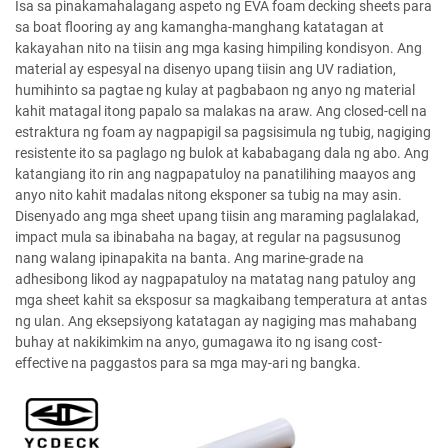
Isa sa pinakamahalagang aspeto ng EVA foam decking sheets para
sa boat flooring ay ang kamangha-manghang katatagan at
kakayahan nito na tiisin ang mga kasing himpiling kondisyon. Ang
material ay espesyal na disenyo upang tiisin ang UV radiation,
humihinto sa pagtae ng kulay at pagbabaon ng anyo ng material
kahit matagal itong papalo sa malakas na araw. Ang closed-cell na
estraktura ng foam ay nagpapigil sa pagsisimula ng tubig, nagiging
resistente ito sa paglago ng bulok at kababagang dala ng abo. Ang
katangiang ito rin ang nagpapatuloy na panatilihing maayos ang
anyo nito kahit madalas nitong eksponer sa tubig na may asin.
Disenyado ang mga sheet upang tiisin ang maraming paglalakad,
impact mula sa ibinabaha na bagay, at regular na pagsusunog
nang walang ipinapakita na banta. Ang marine-grade na
adhesibong likod ay nagpapatuloy na matatag nang patuloy ang
mga sheet kahit sa eksposur sa magkaibang temperatura at antas
ng ulan. Ang eksepsiyong katatagan ay nagiging mas mahabang
buhay at nakikimkim na anyo, gumagawa ito ng isang cost-
effective na paggastos para sa mga may-ari ng bangka.