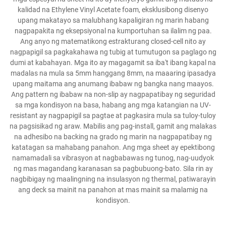
kalidad na Ethylene Vinyl Acetate foam, eksklusibong disenyo
upang makatayo sa malubhang kapaligiran ng marin habang
nagpapakita ng eksepsiyonal na kumportuhan sa ilalim ng paa.
Ang anyo ng matematikong estrakturang closed-cell nito ay
nagpapigil sa pagkakahawa ng tubig at tumutugon sa paglago ng
dumi at kabahayan. Mga ito ay magagamit sa iba't ibang kapal na
madalas na mula sa 5mm hanggang 8mm, na maaaring ipasadya
upang maitama ang anumang ibabaw ng bangka nang maayos.
Ang pattern ng ibabaw na non-slip ay nagpapatibay ng seguridad
sa mga kondisyon na basa, habang ang mga katangian na UV-
resistant ay nagpapigil sa pagtae at pagkasira mula sa tuloy-tuloy
na pagsisikad ng araw. Mabilis ang pag-install, gamit ang malakas
na adhesibo na backing na grado ng marin na nagpapatibay ng
katatagan sa mahabang panahon. Ang mga sheet ay epektibong
namamadali sa vibrasyon at nagbabawas ng tunog, nag-uudyok
ng mas magandang karanasan sa pagbubuong-bato. Sila rin ay
nagbibigay ng maalingning na insulasyon ng thermal, patiwarayin
ang deck sa mainit na panahon at mas mainit sa malamig na
kondisyon.