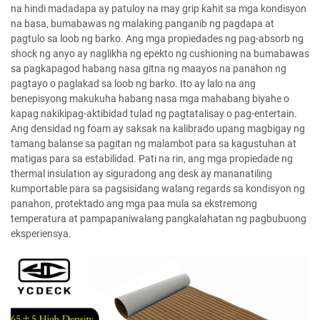
na hindi madadapa ay patuloy na may grip kahit sa mga kondisyon
na basa, bumabawas ng malaking panganib ng pagdapa at
pagtulo sa loob ng barko. Ang mga propiedades ng pag-absorb ng
shock ng anyo ay naglikha ng epekto ng cushioning na bumabawas
sa pagkapagod habang nasa gitna ng maayos na panahon ng
pagtayo o paglakad sa loob ng barko. Ito ay lalo na ang
benepisyong makukuha habang nasa mga mahabang biyahe o
kapag nakikipag-aktibidad tulad ng pagtatalisay o pag-entertain.
Ang densidad ng foam ay saksak na kalibrado upang magbigay ng
tamang balanse sa pagitan ng malambot para sa kagustuhan at
matigas para sa estabilidad. Pati na rin, ang mga propiedade ng
thermal insulation ay siguradong ang desk ay mananatiling
kumportable para sa pagsisidang walang regards sa kondisyon ng
panahon, protektado ang mga paa mula sa ekstremong
temperatura at pampapaniwalang pangkalahatan ng pagbubuong
eksperiensya.