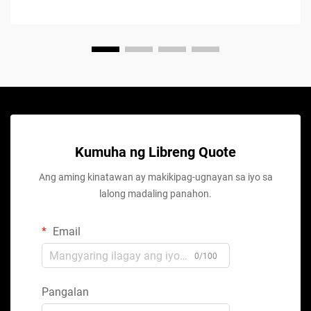
Kumuha ng Libreng Quote
Ang aming kinatawan ay makikipag-ugnayan sa iyo sa
lalong madaling panahon.
Email
0/100
Pangalan