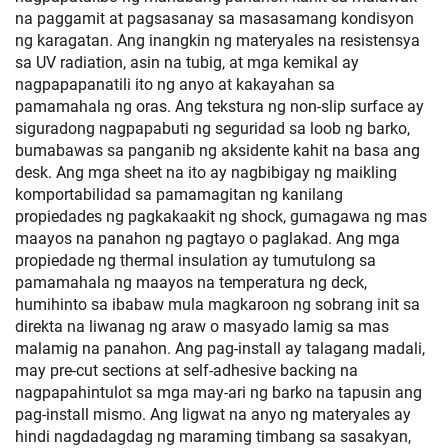
na paggamit at pagsasanay sa masasamang kondisyon
ng karagatan. Ang inangkin ng materyales na resistensya
sa UV radiation, asin na tubig, at mga kemikal ay
nagpapapanatili ito ng anyo at kakayahan sa
pamamahala ng oras. Ang tekstura ng non-slip surface ay
siguradong nagpapabuti ng seguridad sa loob ng barko,
bumabawas sa panganib ng aksidente kahit na basa ang
desk. Ang mga sheet na ito ay nagbibigay ng maikling
komportabilidad sa pamamagitan ng kanilang
propiedades ng pagkakaakit ng shock, gumagawa ng mas
maayos na panahon ng pagtayo o paglakad. Ang mga
propiedade ng thermal insulation ay tumutulong sa
pamamahala ng maayos na temperatura ng deck,
humihinto sa ibabaw mula magkaroon ng sobrang init sa
direkta na liwanag ng araw o masyado lamig sa mas
malamig na panahon. Ang pag-install ay talagang madali,
may pre-cut sections at self-adhesive backing na
nagpapahintulot sa mga may-ari ng barko na tapusin ang
pag-install mismo. Ang ligwat na anyo ng materyales ay
hindi nagdadagdag ng maraming timbang sa sasakyan,