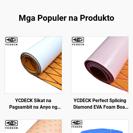
Mga Populer na Produkto
YCDECK Sikat na
YCDECK Perfect Splicing
Pagsambit na Anyo ng
Diamond EVA Foam Boat
Dyamante EVA Foam Boat
Decking 6mm Makaigsi
Decking Sheet para sa
May Self-Adhesive
Kayak RV Yacht Pool
Angkop para sa Yachts,