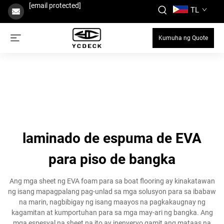
[email protected]
TL
Kumuha ng Quote
laminado de espuma de EVA
para piso de bangka
Ang mga sheet ng EVA foam para sa boat flooring ay kinakatawan
ng isang mapagpalang pag-unlad sa mga solusyon para sa ibabaw
na marin, nagbibigay ng isang maayos na pagkakaugnay ng
kagamitan at kumportuhan para sa mga may-ari ng bangka. Ang
mga espesyal na sheet na ito ay inenyeryo gamit ang mataas na