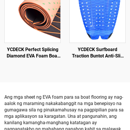
Skateboard Skimboard
Bahay-Niyeles, Kart, mga
Hakbang
iba pa
YCDECK Perfect Splicing
YCDECK Surfboard
Diamond EVA Foam Boat
Traction Buntot Anti-Slip
Decking Sea Deck Boat
EVA Adhesion Deck Grip
Flooring Self-Adhesive
para sa Snowboarding
Nonskid Mat para sa Yacht
SUP Longboard
Motorboat Fishing Boat
Surfboard Kayak
Ang mga sheet ng EVA foam para sa boat flooring ay nag-
aalok ng maraming nakakabanggit na mga benepisyo na
gumagawa sila ng pinakamahusay na pagpipilian para sa
mga aplikasyon sa karagatan. Una at pangunahin, ang
kanilang kamangha-manghang katatagan ay
nagpapatakbo ng mahabang panahon kahit sa malawak