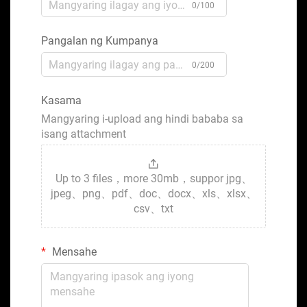
0/100
Pangalan ng Kumpanya
0/200
Kasama
Mangyaring i-upload ang hindi bababa sa
isang attachment
Up to 3 files，more 30mb，suppor jpg、
jpeg、png、pdf、doc、docx、xls、xlsx、
csv、txt
Mensahe