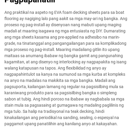
Ang praktikal na aspeto ng EVA foam decking sheets para sa boat
flooring ay nagiging lalo pang aakit sa mga may-ari ng bangka. Ang
proseso ng pag-install ay disenyoan nang mabuti upang maging
madali at maaring isagawa ng mga entusiasta ng DIY. Dumarating
ang mga sheets kasama ang pre-applied na adhesibo na marin-
grade, na tinatanggal ang pangangailangan para sa komplikadong
mga proseso ng pag-install. Maaring madaliang gitlin ito upang
maitaas sa anumang ibabaw ng bangka gamit ang pangunahing
kagamitan, at ang disenyo ng interlocking ay nagpapakita ng isang
walang katapusan na tapos. Ang flexibilidad ng anyo ay
nagpapahintulot sa kanya na sumunod sa mga kurba at kompleks
na anyo na madalas na makikita sa mga bangka. Madali ang
pagsuporta, kailangan lamang ng regular na pagsisilbing mula sa
karaniwang produkto para sa pagsisilbing bangka o simpleng
sabon at tubig. Ang hindi poroso na ibabaw ay nagbabala sa mga
stain mula sa pagsasaing at gumagawa ng madaling paglilinis ng
mga tulo. Sa halip na tradisyonal na teak decking, hindi
kinakailangan ang periodikal na sanding, sealing, o espesyal na
paggamot upang panatilihin ang kanilang anyo at kakayahan.