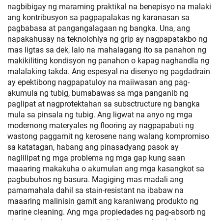
nagbibigay ng maraming praktikal na benepisyo na malaki
ang kontribusyon sa pagpapalakas ng karanasan sa
pagbabasa at pangangalagaan ng bangka. Una, ang
napakahusay na teknolohiya ng grip ay nagpapatakbo ng
mas ligtas sa dek, lalo na mahalagang ito sa panahon ng
makikiliting kondisyon ng panahon o kapag naghandla ng
malalaking takda. Ang espesyal na disenyo ng pagdadrain
ay epektibong nagpapatuloy na maiiwasan ang pag-
akumula ng tubig, bumabawas sa mga panganib ng
paglipat at nagprotektahan sa subsctructure ng bangka
mula sa pinsala ng tubig. Ang ligwat na anyo ng mga
modernong materyales ng flooring ay nagpapabuti ng
wastong paggamit ng kerosene nang walang kompromiso
sa katatagan, habang ang pinasadyang pasok ay
naglilipat ng mga problema ng mga gap kung saan
maaaring makakuha o akumulan ang mga kasangkot sa
pagbubuhos ng basura. Magiging mas madali ang
pamamahala dahil sa stain-resistant na ibabaw na
maaaring malinisin gamit ang karaniwang produkto ng
marine cleaning. Ang mga propiedades ng pag-absorb ng