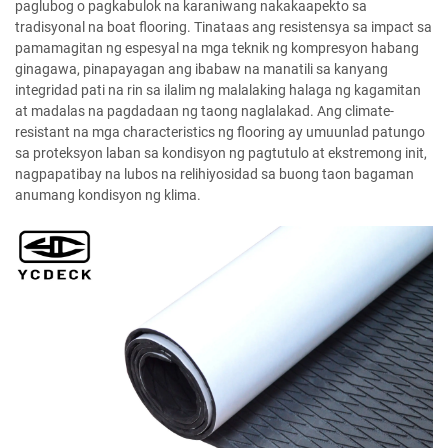
paglubog o pagkabulok na karaniwang nakakaapekto sa
tradisyonal na boat flooring. Tinataas ang resistensya sa impact sa
pamamagitan ng espesyal na mga teknik ng kompresyon habang
ginagawa, pinapayagan ang ibabaw na manatili sa kanyang
integridad pati na rin sa ilalim ng malalaking halaga ng kagamitan
at madalas na pagdadaan ng taong naglalakad. Ang climate-
resistant na mga characteristics ng flooring ay umuunlad patungo
sa proteksyon laban sa kondisyon ng pagtutulo at ekstremong init,
nagpapatibay na lubos na relihiyosidad sa buong taon bagaman
anumang kondisyon ng klima.