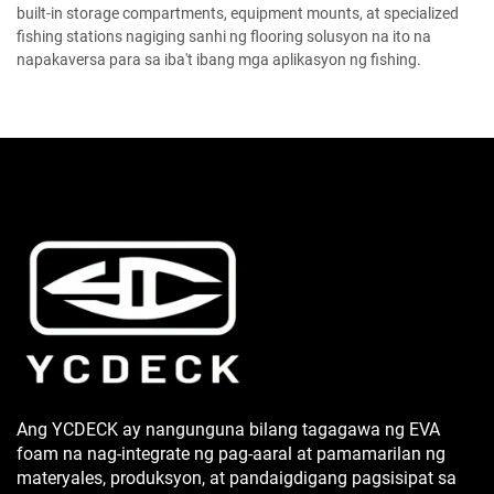
built-in storage compartments, equipment mounts, at specialized
fishing stations nagiging sanhi ng flooring solusyon na ito na
napakaversa para sa iba't ibang mga aplikasyon ng fishing.
Ang YCDECK ay nangunguna bilang tagagawa ng EVA
foam na nag-integrate ng pag-aaral at pamamarilan ng
materyales, produksyon, at pandaigdigang pagsisipat sa