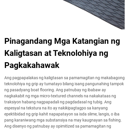
Pinagandang Mga Katangian ng
Kaligtasan at Teknolohiya ng
Pagkakahawak
Ang pagpapalakas ng kaligtasan sa pamamagitan ng makabagong
teknolohiya ng grip ay tumatayo bilang isang pangunahing tampok
ng pasadyang boat flooring. Ang patnubay ng ibabaw ay
nagkakabit ng mga micro-textured channels na nakakataas ng
traksiyon habang nagpapadali ng pagdadasal ng tubig. Ang
espesyal na tekstura na ito ay nakikipagtagpo sa kanyang
epektibidad ng grip kahit napapatayon sa isda slime, langis, o iba
pang karaniwang mga substansiya na may kaugnayan sa fishing.
Ang disenyo ng patnubay ay opimitized sa pamamagitan ng