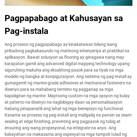
Pagpapabago at Kahusayan sa
Pag-instala
Ang proseso ng pagpapabago ay kinakatawan bilang isang
pribadong pagkakasundo ng matinong inhenyeriya at praktikal na
aplikasyon. Bawat solusyon sa flooring ay ginagawa nang may
karapatan gamit ang advanced digital mapping technology upang
siguruhing makuha ang eksaktong pasok para sa tiyak na mga
modelo ng bangka at konpigurasyon. Ang sistema ng pag-install ay
gumagamit ng marine-grade adhesives at mechanical fasteners na
disenyo para sa mahabang termino ng pagganap sa mga
kapaligiran ng marine. Mayroong custom na mga opsyon ng kulay
at paterno na disenyo na nagbibigay-daan sa personalisasyon
habang pinapanatili ang lahat ng mga benepisyo ng functional.
Kasama sa proseso ng pag-install ang maligalig na pansin sa seam
sealing at edge finishing, previnting ang pagpasok ng tubig at
ensuring ang isang propesyonal, na-integrate na anyo. Ang
kakayahan na makasama ang espesyal na mga tampok tulad ng