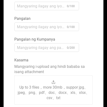
0/100
Pangalan
0/100
Pangalan ng Kumpanya
0/200
Kasama
Mangyaring i-upload ang hindi bababa sa
isang attachment
Up to 3 files，more 30mb，suppor jpg、
jpeg、png、pdf、doc、docx、xls、xlsx、
csv、txt