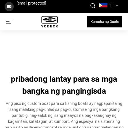
[email protected]
TL
Kumuha ng Quote
pribadong lantay para sa mga
bangka ng pangingisda
Ang piso ng custom boat para sa fishing boats ay nagpapakita ng
isang malaking pag-unlad sa pag-customize ng mga bangkang
pantubig, nag-aalok ng isang maayos na pagkakaugnay ng
kagamitan, katatagan, at kumport. Ang espesyal na sistema ng
piso na ito ay disenyo tungkol sa mga unikong pangangailangan ng