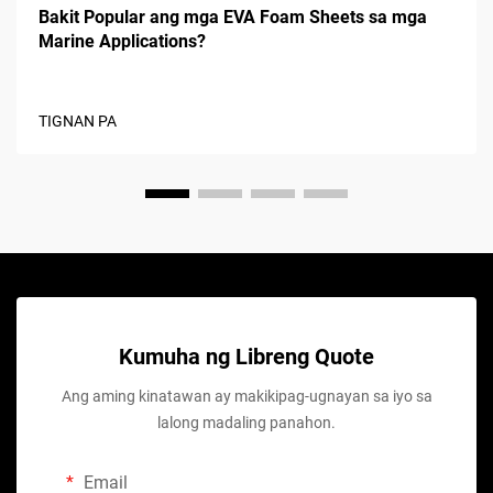
Bakit Popular ang mga EVA Foam Sheets sa mga
Marine Applications?
TIGNAN PA
Kumuha ng Libreng Quote
Ang aming kinatawan ay makikipag-ugnayan sa iyo sa
lalong madaling panahon.
Email