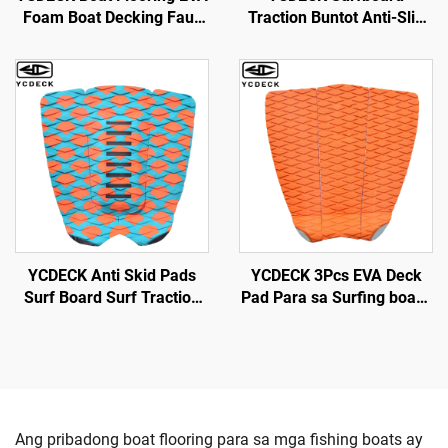
Foam Boat Decking Faux
Traction Buntot Anti-Slip
Teak Marine Flooring Boat
EVA Adhesion Deck Grip
Mat Boat Carpet Sheet
para sa Snowboarding
para sa Jon Boats Swim
SUP Longboard
Platform Helm Pad RV
Floor
YCDECK Anti Skid Pads
YCDECK 3Pcs EVA Deck
Surf Board Surf Traction
Pad Para sa Surfing board
Pad
SUP Skimboard
Ang pribadong boat flooring para sa mga fishing boats ay