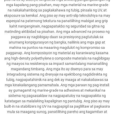
mga kapalang pang-pisahan, may mga material na marine-grade
na nakakahambog sa pagkakahawa ng tubig, pinsala ng UV, at
eksposure sa kemikal. Ang piso ay may anti-slip teknolohiya na may
espesyal na paternong tekstura na panatilihing mabigat ang grip
kahit nanganginain, nagpapatakbo ng seguridad sa gitna ng
matinding aktibidad sa pisahan. Ang mga advanced na proseso ng
paggawa ay nagbibigay-daan sa presisyong pagtutulak sa
anumang konpigurasyon ng bangka, nalilinis ang mga gap at
mahina na puntos na maaaring magdulot ng kompromiso sa
pagganap. Ang komposisyon ng material ay karaniwang kasama
ang high-density polyethylene o composite materials na nagbibigay
ng maayos na resistensya sa impact samantalang mananatiling
magandang timbang. Ang mga ito ay disenyo para sa may
integradong sistema ng drenyaje na epektibong nagdidirekta ng
tubig, nagpapatahimik na ang dek ay maaga at nakakabawas sa
mga kinakailangang pamamahala. Ang mga paraan ng pag-install
ay gumagamit ng marine-grade na adhesives at mekanikal na
sistema ng pagsasaklaw na nagpapatuloy na nagpapakita ng
katatagan sa malalaking kapaligiran ng pantubig. Ang piso ay may
built-in na stabilizers ng UV na nagpapigil sa paglilitaw at pagkasira
mula sa maagang sunog, panatilihing pareho ang kagamitan at