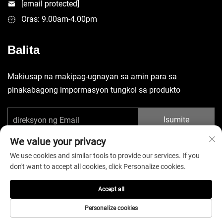
[email protected]
Oras: 9.00am-4.00pm
Balita
Makiusap na makipag-ugnayan sa amin para sa
pinakabagong impormasyon tungkol sa produkto
Isumite
We value your privacy
We use cookies and similar tools to provide our services. If you
don't want to accept all cookies, click Personalize cookies.
Copyright © 2025 China Shenzhen Yuecheng Sporting Goods Co.,
Accept all
Ltd. Ang lahat ng karapatan ay ipinaglalaban. -
Patakaran sa
Pagkapribado
Personalize cookies