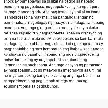
shock ay bumabawas sa pisikal na pagod sa habang
panahon ng pagbabasa, nagpapalakas ng kumpurt para
sa mga mangangisda. Ang pag-install ay tipikal na isang
isang-proseso na may maliit na pangangailangan ng
pamamahala, nagbibigay ng maayos na halaga sa habang
panahon. Ang mga ginagamit na materyales ay nakaka-
resist sa kapaligiran, nagpaprotekta laban sa korosyon ng
asin na tubig, pinsala ng UV, at eksposure sa kemikal mula
sa dugo ng isda at bait. Ang estabilidad ng temperatura ay
nagpapatakbo ng mas komportableng ibabaw kahit anong
kondisyon ng panahon, habang ang mga propiedade ng
noise-dampening ay nagpapabuti sa kabuuan ng
karanasan sa pagbabasa. Ang mga opsyon ng pamasada
ay nagpapahintulot ng maayos na integrasyon sa umiiral
na mga tampok ng bangka, kabilang ang mga built-in na
compartimento ng pag-iimbak at mga mounts ng
equipment para sa pagbubuhos.