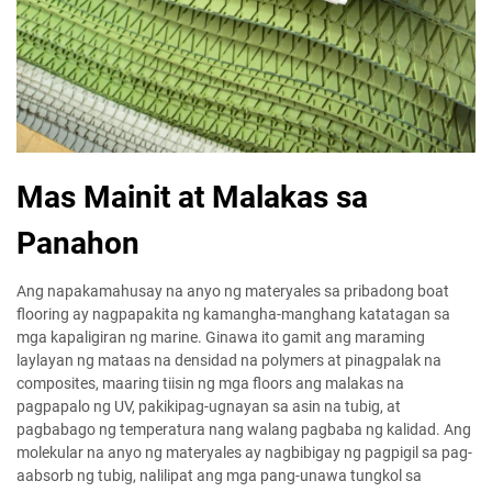
Mas Mainit at Malakas sa
Panahon
Ang napakamahusay na anyo ng materyales sa pribadong boat
flooring ay nagpapakita ng kamangha-manghang katatagan sa
mga kapaligiran ng marine. Ginawa ito gamit ang maraming
laylayan ng mataas na densidad na polymers at pinagpalak na
composites, maaring tiisin ng mga floors ang malakas na
pagpapalo ng UV, pakikipag-ugnayan sa asin na tubig, at
pagbabago ng temperatura nang walang pagbaba ng kalidad. Ang
molekular na anyo ng materyales ay nagbibigay ng pagpigil sa pag-
aabsorb ng tubig, nalilipat ang mga pang-unawa tungkol sa