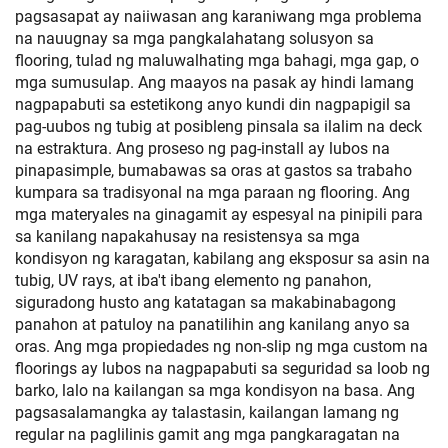
pagsasapat ay naiiwasan ang karaniwang mga problema
na nauugnay sa mga pangkalahatang solusyon sa
flooring, tulad ng maluwalhating mga bahagi, mga gap, o
mga sumusulap. Ang maayos na pasak ay hindi lamang
nagpapabuti sa estetikong anyo kundi din nagpapigil sa
pag-uubos ng tubig at posibleng pinsala sa ilalim na deck
na estraktura. Ang proseso ng pag-install ay lubos na
pinapasimple, bumabawas sa oras at gastos sa trabaho
kumpara sa tradisyonal na mga paraan ng flooring. Ang
mga materyales na ginagamit ay espesyal na pinipili para
sa kanilang napakahusay na resistensya sa mga
kondisyon ng karagatan, kabilang ang eksposur sa asin na
tubig, UV rays, at iba't ibang elemento ng panahon,
siguradong husto ang katatagan sa makabinabagong
panahon at patuloy na panatilihin ang kanilang anyo sa
oras. Ang mga propiedades ng non-slip ng mga custom na
floorings ay lubos na nagpapabuti sa seguridad sa loob ng
barko, lalo na kailangan sa mga kondisyon na basa. Ang
pagsasalamangka ay talastasin, kailangan lamang ng
regular na paglilinis gamit ang mga pangkaragatan na