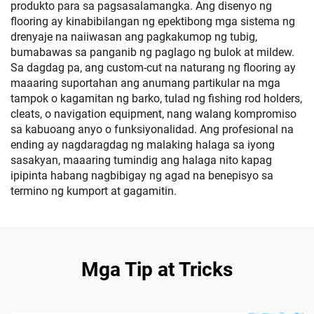
produkto para sa pagsasalamangka. Ang disenyo ng
flooring ay kinabibilangan ng epektibong mga sistema ng
drenyaje na naiiwasan ang pagkakumop ng tubig,
bumabawas sa panganib ng paglago ng bulok at mildew.
Sa dagdag pa, ang custom-cut na naturang ng flooring ay
maaaring suportahan ang anumang partikular na mga
tampok o kagamitan ng barko, tulad ng fishing rod holders,
cleats, o navigation equipment, nang walang kompromiso
sa kabuoang anyo o funksiyonalidad. Ang profesional na
ending ay nagdaragdag ng malaking halaga sa iyong
sasakyan, maaaring tumindig ang halaga nito kapag
ipipinta habang nagbibigay ng agad na benepisyo sa
termino ng kumport at gagamitin.
Mga Tip at Tricks