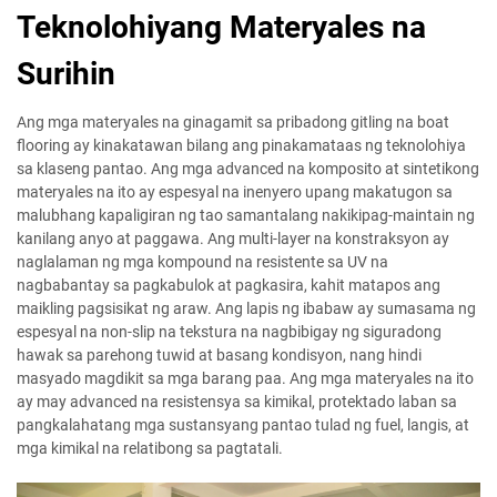
Teknolohiyang Materyales na
Surihin
Ang mga materyales na ginagamit sa pribadong gitling na boat
flooring ay kinakatawan bilang ang pinakamataas ng teknolohiya
sa klaseng pantao. Ang mga advanced na komposito at sintetikong
materyales na ito ay espesyal na inenyero upang makatugon sa
malubhang kapaligiran ng tao samantalang nakikipag-maintain ng
kanilang anyo at paggawa. Ang multi-layer na konstraksyon ay
naglalaman ng mga kompound na resistente sa UV na
nagbabantay sa pagkabulok at pagkasira, kahit matapos ang
maikling pagsisikat ng araw. Ang lapis ng ibabaw ay sumasama ng
espesyal na non-slip na tekstura na nagbibigay ng siguradong
hawak sa parehong tuwid at basang kondisyon, nang hindi
masyado magdikit sa mga barang paa. Ang mga materyales na ito
ay may advanced na resistensya sa kimikal, protektado laban sa
pangkalahatang mga sustansyang pantao tulad ng fuel, langis, at
mga kimikal na relatibong sa pagtatali.