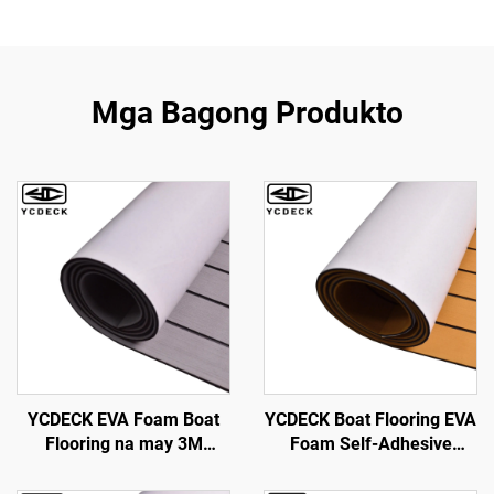
Mga Bagong Produkto
YCDECK EVA Foam Boat
YCDECK Boat Flooring EVA
Flooring na may 3M
Foam Self-Adhesive
Adhesive Backing Marine
96''x45.6''\/36''\/21.6''\/16.8''
Self-Adhesive Decking
Faux Teak Marine Boat