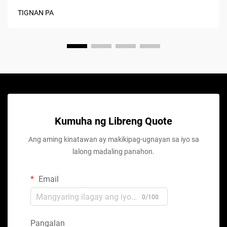
TIGNAN PA
Kumuha ng Libreng Quote
Ang aming kinatawan ay makikipag-ugnayan sa iyo sa
lalong madaling panahon.
Email
0/100
Pangalan