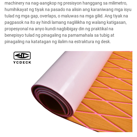
machinery na nag-aangkop ng presisyon hanggang sa milimetro,
humihikayat ng tiyak na pasado na alisin ang karaniwang mga isyu
tulad ng mga gap, overlaps, o maluwas na mga gilid. Ang tiyak na
pagpasok na ito ay hindi lamang naglilikha ng walang katigasan,
propesyonal na anyo kundi nagbibigay din ng praktikal na
benepisyo tulad ng pinagaling na pamamahala sa tubig at
pinagaling na katatagan ng ilalim na estraktura ng desk.