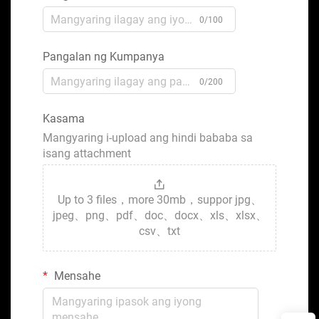
0/100
Pangalan ng Kumpanya
0/200
Kasama
Mangyaring i-upload ang hindi bababa sa
isang attachment
Up to 3 files，more 30mb，suppor jpg、
jpeg、png、pdf、doc、docx、xls、xlsx、
csv、txt
Mensahe