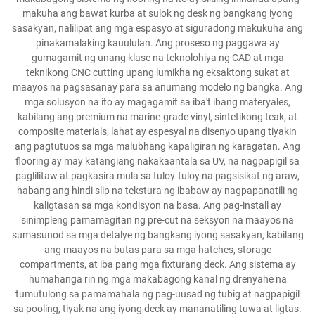
makuha ang bawat kurba at sulok ng desk ng bangkang iyong
sasakyan, nalilipat ang mga espasyo at siguradong makukuha ang
pinakamalaking kauululan. Ang proseso ng paggawa ay
gumagamit ng unang klase na teknolohiya ng CAD at mga
teknikong CNC cutting upang lumikha ng eksaktong sukat at
maayos na pagsasanay para sa anumang modelo ng bangka. Ang
mga solusyon na ito ay magagamit sa iba't ibang materyales,
kabilang ang premium na marine-grade vinyl, sintetikong teak, at
composite materials, lahat ay espesyal na disenyo upang tiyakin
ang pagtutuos sa mga malubhang kapaligiran ng karagatan. Ang
flooring ay may katangiang nakakaantala sa UV, na nagpapigil sa
paglilitaw at pagkasira mula sa tuloy-tuloy na pagsisikat ng araw,
habang ang hindi slip na tekstura ng ibabaw ay nagpapanatili ng
kaligtasan sa mga kondisyon na basa. Ang pag-install ay
sinimpleng pamamagitan ng pre-cut na seksyon na maayos na
sumasunod sa mga detalye ng bangkang iyong sasakyan, kabilang
ang maayos na butas para sa mga hatches, storage
compartments, at iba pang mga fixturang deck. Ang sistema ay
humahanga rin ng mga makabagong kanal ng drenyahe na
tumutulong sa pamamahala ng pag-uusad ng tubig at nagpapigil
sa pooling, tiyak na ang iyong deck ay mananatiling tuwa at ligtas.