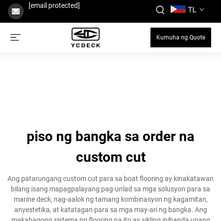
[email protected]
TL
Kumuha ng Quote
piso ng bangka sa order na
custom cut
Ang patarungang custom cut para sa boat flooring ay kinakatawan
bilang isang mapagpalayang pag-unlad sa mga solusyon para sa
marine deck, nag-aalok ng tamang kombinasyon ng kagamitan,
anyestetika, at katatagan para sa mga may-ari ng bangka. Ang
makabagong sistema ng flooring na ito ay sikling inihanda upang