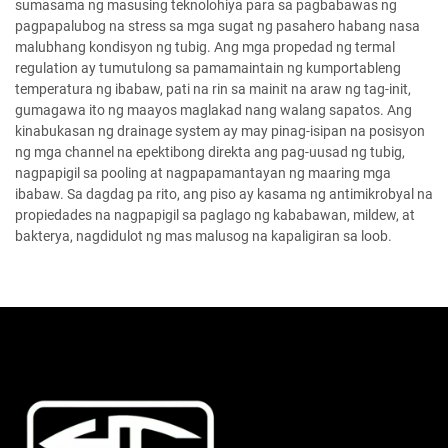
sumasama ng masusing teknolohiya para sa pagbabawas ng
pagpapalubog na stress sa mga sugat ng pasahero habang nasa
malubhang kondisyon ng tubig. Ang mga propedad ng termal
regulation ay tumutulong sa pamamaintain ng kumportableng
temperatura ng ibabaw, pati na rin sa mainit na araw ng tag-init,
gumagawa ito ng maayos maglakad nang walang sapatos. Ang
kinabukasan ng drainage system ay may pinag-isipan na posisyon
ng mga channel na epektibong direkta ang pag-uusad ng tubig,
nagpapigil sa pooling at nagpapamantayan ng maaring mga
ibabaw. Sa dagdag pa rito, ang piso ay kasama ng antimikrobyal na
propiedades na nagpapigil sa paglago ng kababawan, mildew, at
bakterya, nagdidulot ng mas malusog na kapaligiran sa loob.