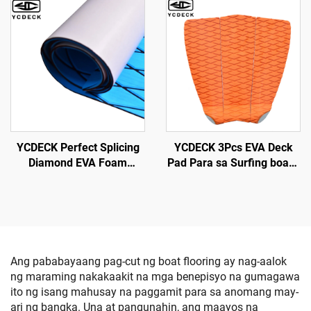
96''x45.6''\/36''\/21.6''\/16.8''\/7.2'',
Decking Sheet para sa
Faux Teak Sheet para sa
Motorboat RV Yacht Kayak
Jon Boats Motorboat RV
Swim Platform
Yacht Kayak Surfboard
YCDECK Perfect Splicing
YCDECK 3Pcs EVA Deck
Diamond EVA Foam
Pad Para sa Surfing board
Marine Carpet para sa
SUP Skimboard
Motorboat Yacht Kayak RV
Ang pababayaang pag-cut ng boat flooring ay nag-aalok
ng maraming nakakaakit na mga benepisyo na gumagawa
ito ng isang mahusay na paggamit para sa anomang may-
ari ng bangka. Una at pangunahin, ang maayos na