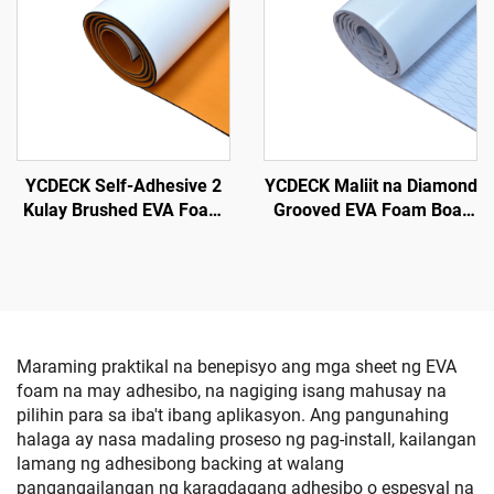
Helm Pad RV Floor
YCDECK Maliit na Diamond
YCDECK Self-Adhesive 2
Grooved EVA Foam Boat
Kulay Brushed EVA Foam
Decking Anti-Slip Traction
Mat Angkop para sa CNC
Pad Puting Kulay May
Routing
Self-Adhesive
Maraming praktikal na benepisyo ang mga sheet ng EVA
foam na may adhesibo, na nagiging isang mahusay na
pilihin para sa iba't ibang aplikasyon. Ang pangunahing
halaga ay nasa madaling proseso ng pag-install, kailangan
lamang ng adhesibong backing at walang
pangangailangan ng karagdagang adhesibo o espesyal na