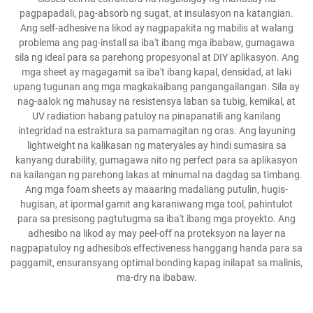
pagpapadali, pag-absorb ng sugat, at insulasyon na katangian.
Ang self-adhesive na likod ay nagpapakita ng mabilis at walang
problema ang pag-install sa iba't ibang mga ibabaw, gumagawa
sila ng ideal para sa parehong propesyonal at DIY aplikasyon. Ang
mga sheet ay magagamit sa iba't ibang kapal, densidad, at laki
upang tugunan ang mga magkakaibang pangangailangan. Sila ay
nag-aalok ng mahusay na resistensya laban sa tubig, kemikal, at
UV radiation habang patuloy na pinapanatili ang kanilang
integridad na estraktura sa pamamagitan ng oras. Ang layuning
lightweight na kalikasan ng materyales ay hindi sumasira sa
kanyang durability, gumagawa nito ng perfect para sa aplikasyon
na kailangan ng parehong lakas at minumal na dagdag sa timbang.
Ang mga foam sheets ay maaaring madaliang putulin, hugis-
hugisan, at ipormal gamit ang karaniwang mga tool, pahintulot
para sa presisong pagtutugma sa iba't ibang mga proyekto. Ang
adhesibo na likod ay may peel-off na proteksyon na layer na
nagpapatuloy ng adhesibo's effectiveness hanggang handa para sa
paggamit, ensuransyang optimal bonding kapag inilapat sa malinis,
ma-dry na ibabaw.