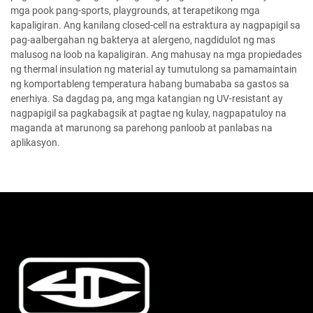
mga pook pang-sports, playgrounds, at terapetikong mga
kapaligiran. Ang kanilang closed-cell na estraktura ay nagpapigil sa
pag-aalbergahan ng bakterya at alergeno, nagdidulot ng mas
malusog na loob na kapaligiran. Ang mahusay na mga propiedades
ng thermal insulation ng material ay tumutulong sa pamamaintain
ng komportableng temperatura habang bumababa sa gastos sa
enerhiya. Sa dagdag pa, ang mga katangian ng UV-resistant ay
nagpapigil sa pagkabagsik at pagtae ng kulay, nagpapatuloy na
maganda at marunong sa parehong panloob at panlabas na
aplikasyon.