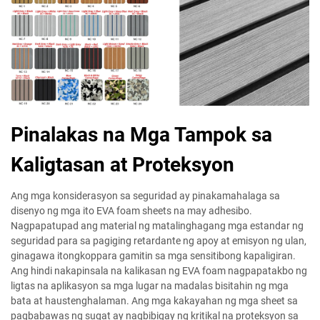
Pinalakas na Mga Tampok sa
Kaligtasan at Proteksyon
Ang mga konsiderasyon sa seguridad ay pinakamahalaga sa
disenyo ng mga ito EVA foam sheets na may adhesibo.
Nagpapatupad ang material ng matalinghagang mga estandar ng
seguridad para sa pagiging retardante ng apoy at emisyon ng ulan,
ginagawa itongkoppara gamitin sa mga sensitibong kapaligiran.
Ang hindi nakapinsala na kalikasan ng EVA foam nagpapatakbo ng
ligtas na aplikasyon sa mga lugar na madalas bisitahin ng mga
bata at haustenghalaman. Ang mga kakayahan ng mga sheet sa
pagbabawas ng sugat ay nagbibigay ng kritikal na proteksyon sa