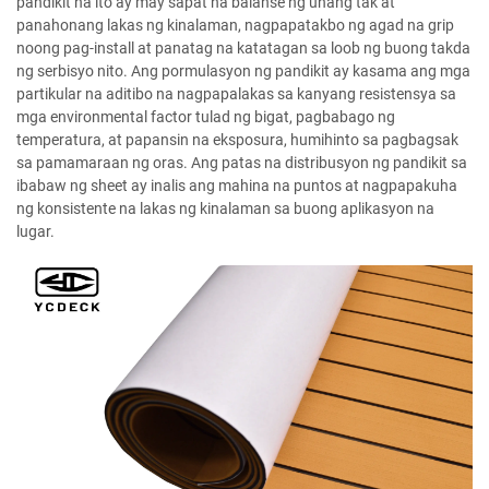
pandikit na ito ay may sapat na balanse ng unang tak at
panahonang lakas ng kinalaman, nagpapatakbo ng agad na grip
noong pag-install at panatag na katatagan sa loob ng buong takda
ng serbisyo nito. Ang pormulasyon ng pandikit ay kasama ang mga
partikular na aditibo na nagpapalakas sa kanyang resistensya sa
mga environmental factor tulad ng bigat, pagbabago ng
temperatura, at papansin na eksposura, humihinto sa pagbagsak
sa pamamaraan ng oras. Ang patas na distribusyon ng pandikit sa
ibabaw ng sheet ay inalis ang mahina na puntos at nagpapakuha
ng konsistente na lakas ng kinalaman sa buong aplikasyon na
lugar.