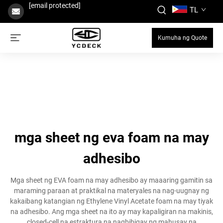
[email protected]
TL
Kumuha ng Quote
mga sheet ng eva foam na may
adhesibo
Mga sheet ng EVA foam na may adhesibo ay maaaring gamitin sa
maraming paraan at praktikal na materyales na nag-uugnay ng
kakaibang katangian ng Ethylene Vinyl Acetate foam na may tiyak
na adhesibo. Ang mga sheet na ito ay may kapaligiran na makinis,
closed-cell na estraktura na nagbibigay ng mahusay na