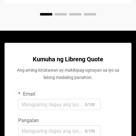
Kumuha ng Libreng Quote
Ang aming kinatawan ay makikipag-ugnayan sa iyo sa
lalong madaling panahon.
Email
0/100
Pangalan
0/100