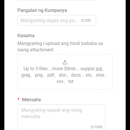
Pangalan ng Kumpanya
0/200
Kasama
Mangyaring i-upload ang hindi bababa sa
isang attachment
Up to 3 files，more 30mb，suppor jpg、
jpeg、png、pdf、doc、docx、xls、xlsx、
csv、txt
Mensahe
0/1000