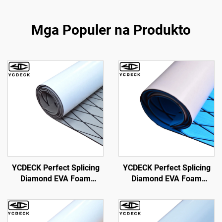
Mga Populer na Produkto
YCDECK Perfect Splicing
YCDECK Perfect Splicing
Diamond EVA Foam
Diamond EVA Foam
Marine Boat Decking
Marine Carpet para sa
Sheet Non-Slip Mat para
Motorboat Yacht Kayak RV
sa Jon Motor Boats Yacht