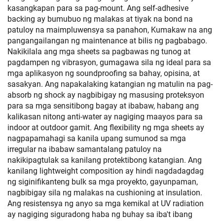
kasangkapan para sa pag-mount. Ang self-adhesive
backing ay bumubuo ng malakas at tiyak na bond na
patuloy na maimpluwensya sa panahon, Kumakaw na ang
pangangailangan ng maintenance at bilis ng pagbabago.
Nakikilala ang mga sheets sa pagbawas ng tunog at
pagdampen ng vibrasyon, gumagawa sila ng ideal para sa
mga aplikasyon ng soundproofing sa bahay, opisina, at
sasakyan. Ang napakalaking katangian ng matulin na pag-
absorb ng shock ay nagbibigay ng masusing proteksyon
para sa mga sensitibong bagay at ibabaw, habang ang
kalikasan nitong anti-water ay nagiging maayos para sa
indoor at outdoor gamit. Ang flexibility ng mga sheets ay
nagpapamahagi sa kanila upang sumunod sa mga
irregular na ibabaw samantalang patuloy na
nakikipagtulak sa kanilang protektibong katangian. Ang
kanilang lightweight composition ay hindi nagdadagdag
ng siginifikanteng bulk sa mga proyekto, gayunpaman,
nagbibigay sila ng malakas na cushioning at insulation.
Ang resistensya ng anyo sa mga kemikal at UV radiation
ay nagiging siguradong haba ng buhay sa iba't ibang