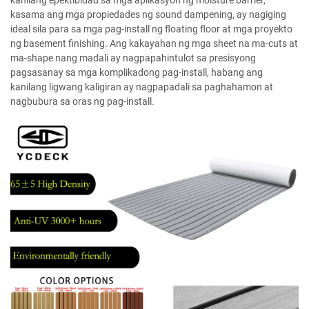
kanilang epektibidad sa mga aplikasyon ng moisture barrier,
kasama ang mga propiedades ng sound dampening, ay nagiging
ideal sila para sa mga pag-install ng floating floor at mga proyekto
ng basement finishing. Ang kakayahan ng mga sheet na ma-cuts at
ma-shape nang madali ay nagpapahintulot sa presisyong
pagsasanay sa mga komplikadong pag-install, habang ang
kanilang ligwang kaligiran ay nagpapadali sa paghahamon at
nagbubura sa oras ng pag-install.