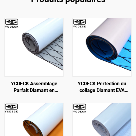
YCDECK Assemblage
YCDECK Perfection du
Parfait Diamant en
collage Diamant EVA
Mousse EVA Feuille de
Mousse Marine Tapis pour
Pont Marin pour Bateau
Bateau à moteur Yacht
Non-Dérapante pour
Kayak VR
Bateaux à Moteur Jon,
Pad de Barre de Yacht, Sol
de Camping-Car