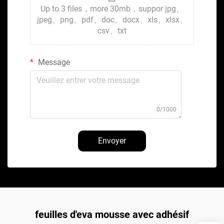
Up to 3 files，more 30mb，suppor jpg、
jpeg、png、pdf、doc、docx、xls、xlsx、
csv、txt
Message
0/1000
Envoyer
feuilles d'eva mousse avec adhésif