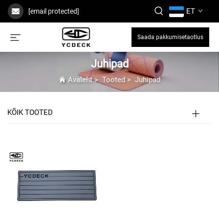
ET
[email protected]
Saada pakkumisetaotlus
Juhipad
Avaleht
>
Tooted
>
Juhipad
KÕIK TOOTED