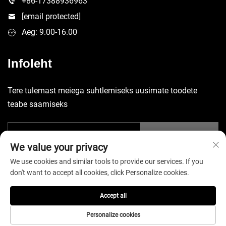
+86-17388936963
[email protected]
Aeg: 9.00-16.00
Infoleht
Tere tulemast meiega suhtlemiseks uusimate toodete
teabe saamiseks
Esita
We value your privacy
We use cookies and similar tools to provide our services. If you
don't want to accept all cookies, click Personalize cookies.
Accept all
Autoriõigus © 2026 China Shenzhen Yuecheng Sporting Goods Co.,
Ltd. Kõik õigused reserved. -
Privaatsuspoliitika
Personalize cookies