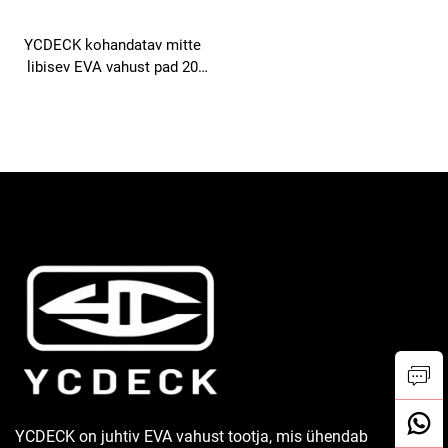
YCDECK kohandatav mitte
libisev EVA vahust pad 20
mm paksune 14x36 tolli
paadi juhtimisaluseks
YCDECK on juhtiv EVA vahust tootja, mis ühendab