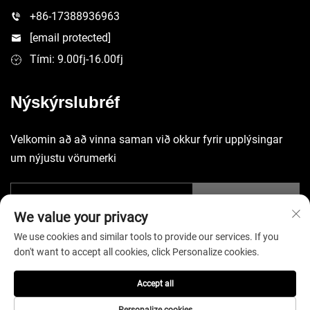
+86-17388936963
[email protected]
Tími: 9.00fj-16.00fj
Nýskýrslubréf
Velkomin að að vinna saman við okkur fyrir upplýsingar
um nýjustu vörumerki
Senda
We value your privacy
We use cookies and similar tools to provide our services. If you
don't want to accept all cookies, click Personalize cookies.
Accept all
Höfundarréttur © 2026 China Shenzhen Yuecheng Sporting Goods
Co., Ltd. Allar réttindi áskilin. -
Stefna um persónuvernd