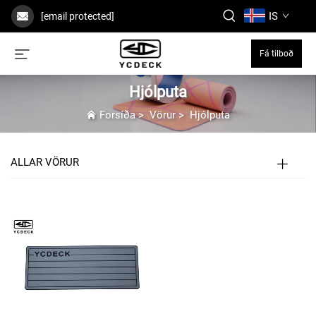
IS
[email protected]
Fá tilboð
Hjólputa
Forsíða
>
Vörur
>
Hjólputa
ALLAR VÖRUR