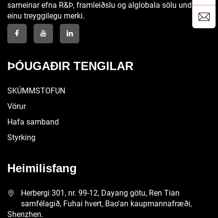
sameinar efna R&Þ, framleiðslu og alglobala sölu undir
einu treyggilegu merki.
ÞÓUGAÐIR TENGILAR
SKÚMMSTOFUN
Vörur
Hafa samband
Styrking
Heimilisfang
Herbergi 301, nr. 99-12, Dayang götu, Ren Tian
samfélagið, Fuhai hvert, Bao'an kaupmannafræði,
Shenzhen.