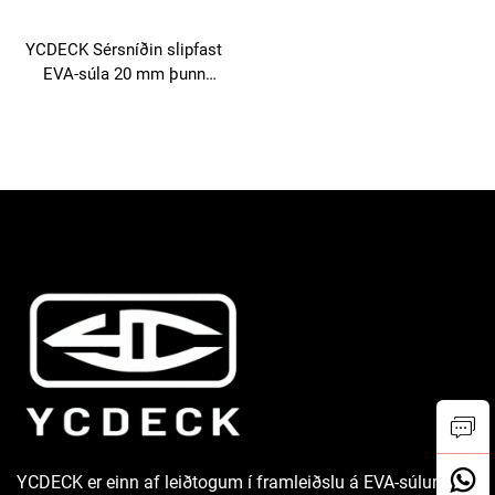
YCDECK Sérsníðin slipfast
EVA-súla 20 mm þunn
14x36" stýrishólta báts
YCDECK er einn af leiðtogum í framleiðslu á EVA-súlum og