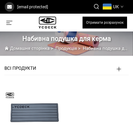
UK
[email protected]
Отримати розрахунок
Набивна подушка для керма
Домашня сторінка
>
Продукція
>
Набивна подушка для керма
ВСІ ПРОДУКТИ