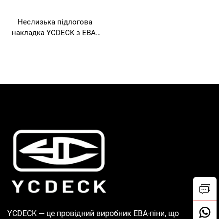
Неслизька підлогова
накладка YCDECK з ЕВА-
піни, 20 мм завтовшки,
14x36", для румпеля човна
YCDECK — це провідний виробник ЕВА-піни, що