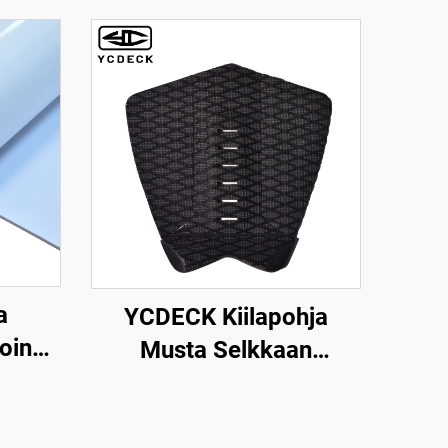
a
YCDECK Kiilapohja
koinen
Musta Selkkaan
Muovi
Surffailuun SUP
5mm
Skimboard
suus