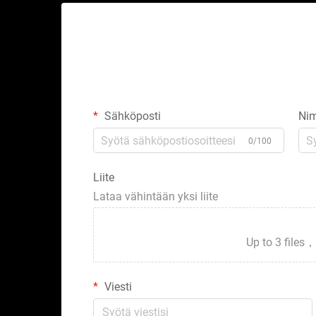
Sähköposti
Nim
0/100
Liite
Lataa vähintään yksi liite
Up to 3 fil
Viesti