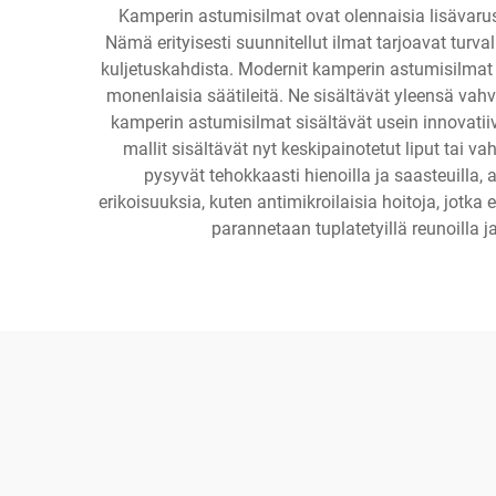
Kamperin astumisilmat ovat olennaisia lisävarust
Nämä erityisesti suunnitellut ilmat tarjoavat tur
kuljetuskahdista. Modernit kamperin astumisilmat si
monenlaisia säätileitä. Ne sisältävät yleensä vahvi
kamperin astumisilmat sisältävät usein innovatiiv
mallit sisältävät nyt keskipainotetut liput tai v
pysyvät tehokkaasti hienoilla ja saasteuilla
erikoisuuksia, kuten antimikroilaisia hoitoja, jot
parannetaan tuplatetyillä reunoilla ja