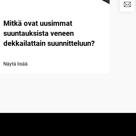
Mitkä ovat uusimmat
Mik
suuntauksista veneen
tav
dekkailattain suunnitteluun?
Näytä
Näytä lisää