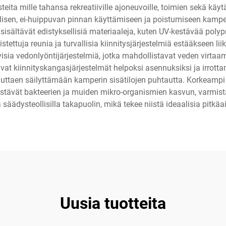
eita mille tahansa rekreatiiville ajoneuvoille, toimien sekä käyt
vallisen, ei-huippuvan pinnan käyttämiseen ja poistumiseen kamp
sältävät edistyksellisiä materiaaleja, kuten UV-kestävää polypr
stettuja reunia ja turvallisia kiinnitysjärjestelmiä estääkseen l
isia vedonlyöntijärjestelmiä, jotka mahdollistavat veden virtaa
ahvat kiinnityskangasjärjestelmät helpoksi asennuksiksi ja irrott
, auttaen säilyttämään kamperin sisätilojen puhtautta. Korkeampi
ka estävät bakteerien ja muiden mikro-organismien kasvun, varmis
 säädysteollisilla takapuolin, mikä tekee niistä ideaalisia pitkäa
Uusia tuotteita