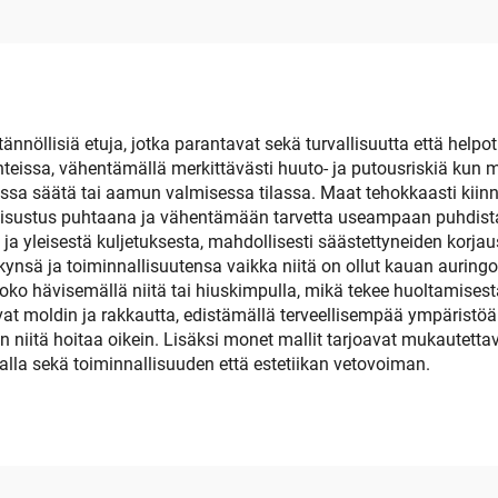
sopii Yoleille,
Meri Lattiaus Ma
rhoille, Kartille jne.
nnöllisiä etuja, jotka parantavat sekä turvallisuutta että helpo
teissa, vähentämällä merkittävästi huuto- ja putousriskiä kun m
assa säätä tai aamun valmisessa tilassa. Maat tehokkaasti kiin
än sisustus puhtaana ja vähentämään tarvetta useampaan puhdis
a ja yleisestä kuljetuksesta, mahdollisesti säästettyneiden kor
onäkynsä ja toiminnallisuutensa vaikka niitä on ollut kauan aur
oko hävisemällä niitä tai hiuskimpulla, mikä tekee huoltamise
tavat moldin ja rakkautta, edistämällä terveellisempää ympärist
kun niitä hoitaa oikein. Lisäksi monet mallit tarjoavat mukautet
lla sekä toiminnallisuuden että estetiikan vetovoiman.