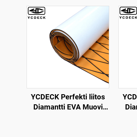
YCDECK Perfekti liitos
YCDE
Diamantti EVA Muovi
Dia
Veneen Dekkilauta Lehti
Ve
Kajakille, RV:lle, Yolleen,
Pak