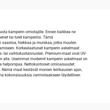
tto
tusta kamperin omistajille. Ennen kaikkea ne
enet tai tulet kamperiisi. Tämä
ni saastoa, hiekkaa ja murskaa, jotka muuten
tamiseen. Korkealaatuiset kamperin askelmaat
jaus- tai vaihtokustannusten. Premium-maat ovat UV-
ingon alla. Useimmat modernit kamperin askelmaat on
sta helpompaa. Nettokuntoiset ominaisuudet
öä. Nämä maat kestävät monien leirikausien ajan,
tavia kokonaisuuksia varmistaakseen täydellinen