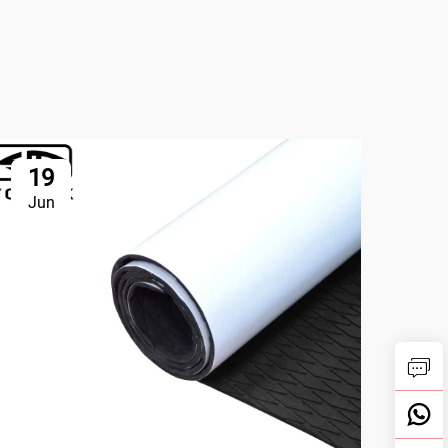
19
1
Jun
Ju