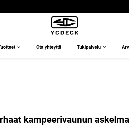
Tuotteet
Ota yhteyttä
Tukipalvelu
Arv
rhaat kampeerivaunun askelmal