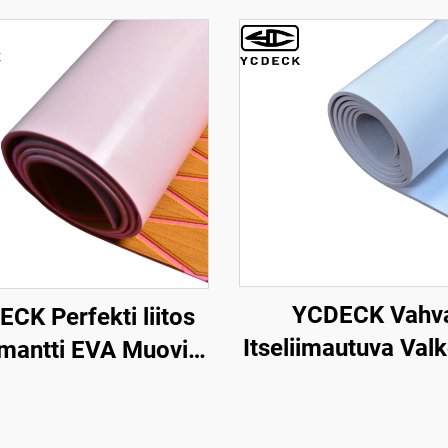
YCDECK Vahv
CK Perfekti liitos
Itseliimautuva Val
mantti EVA Muovi
Kuivatuksen EVA 
neen Dekki 6mm
Veneporukka 
su Itseliimautuva,
Paksu Epäsliipui