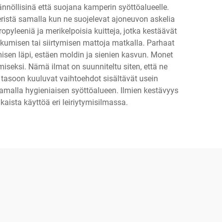
ännöllisinä että suojana kamperin syöttöalueelle.
eristä samalla kun ne suojelevat ajoneuvon askelia
opyleeniä ja merikelpoisia kuitteja, jotka kestäävät
iikkumisen tai siirtymisen mattoja matkalla. Parhaat
misen läpi, estäen moldin ja sienien kasvun. Monet
amiseksi. Nämä ilmat on suunniteltu siten, että ne
 tasoon kuuluvat vaihtoehdot sisältävät usein
tamalla hygieniaisen syöttöalueen. Ilmien kestävyys
ikaista käyttöä eri leiriytymisilmassa.