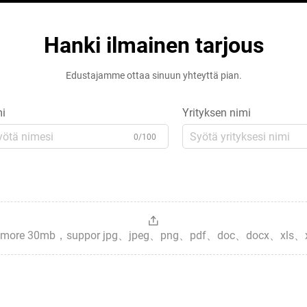
Hanki ilmainen tarjous
Edustajamme ottaa sinuun yhteyttä pian.
i
Yrityksen nimi
0/100
es，more 30mb，suppor jpg、jpeg、png、pdf、doc、docx、xls、