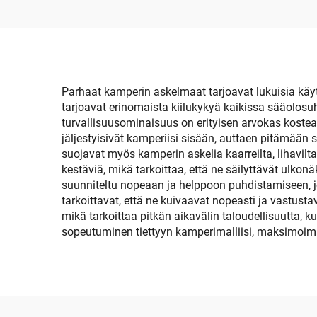
Uima-alalle,
Luistelulautalehdelle,
Puuta
Skimboard-askel
Parhaat kamperin askelmaat tarjoavat lukuisia käytä
tarjoavat erinomaista kiilukykyä kaikissa sääolosuh
turvallisuusominaisuus on erityisen arvokas koste
jäljestyisivät kamperiisi sisään, auttaen pitämä
suojavat myös kamperin askelia kaarreilta, lihavilt
kestäviä, mikä tarkoittaa, että ne säilyttävät ulk
suunniteltu nopeaan ja helppoon puhdistamiseen, j
tarkoittavat, että ne kuivaavat nopeasti ja vastus
mikä tarkoittaa pitkän aikavälin taloudellisuutta, 
sopeutuminen tiettyyn kamperimalliisi, maksimoima