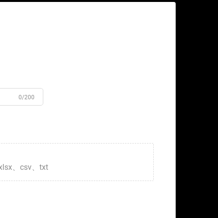
0/200
xlsx、csv、txt