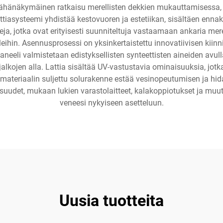
änäkymäinen ratkaisu merellisten dekkien mukauttamisessa, tar
ttiasysteemi yhdistää kestovuoren ja estetiikan, sisältäen ennak
leja, jotka ovat erityisesti suunniteltuja vastaamaan ankaria mer
tileihin. Asennusprosessi on yksinkertaistettu innovatiivisen kii
eeli valmistetaan edistyksellisten synteettisten aineiden avul
alkojen alla. Lattia sisältää UV-vastustavia ominaisuuksia, jo
 materiaalin suljettu solurakenne estää vesinopeutumisen ja hi
uudet, mukaan lukien varastolaitteet, kalakoppiotukset ja muut
veneesi nykyiseen asetteluun.
Uusia tuotteita