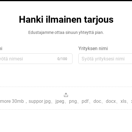
Hanki ilmainen tarjous
Edustajamme ottaa sinuun yhteyttä pian.
i
Yrityksen nimi
0/100
es，more 30mb，suppor jpg、jpeg、png、pdf、doc、docx、xls、