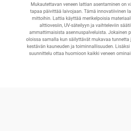
Mukautettavan veneen lattian asentaminen on väh
tapaa päivittää laivojaan. Tämä innovatiivinen la
mittoihin. Lattia käyttää merikelpoisia materiaa
alttiovesiin, UV-säteilyyn ja vaihteleviin sää
ammattimaisista asennuspalveluista. Jokainen pan
oloissa samalla kun säilyttävät mukavaa tunnetta j
kestävän kauneuden ja toiminnallisuuden. Lisäksi
suunnittelu ottaa huomioon kaikki veneen ominais