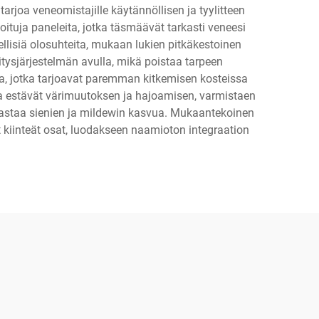
joa veneomistajille käytännöllisen ja tyylitteen
oituja paneleita, jotka täsmäävät tarkasti veneesi
ellisiä olosuhteita, mukaan lukien pitkäkestoinen
nnitysjärjestelmän avulla, mikä poistaa tarpeen
la, jotka tarjoavat paremman kitkemisen kosteissa
tka estävät värimuutoksen ja hajoamisen, varmistaen
dastaa sienien ja mildewin kasvua. Mukaantekoinen
 kiinteät osat, luodakseen naamioton integraation