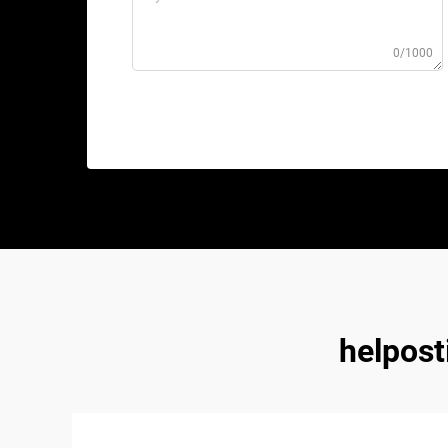
0/1000
helpost