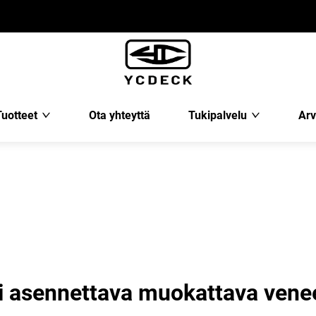
Tuotteet
Ota yhteyttä
Tukipalvelu
Arv
i asennettava muokattava venee