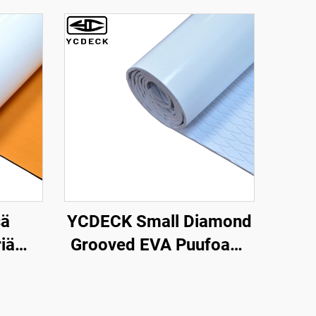
YCDECK Small Diamond
sä
Grooved EVA Puufoami
iä
Aalto Dekki Anti-Hiipi
litys,
Traction Pad Valkoinen
-
Väri Liima-