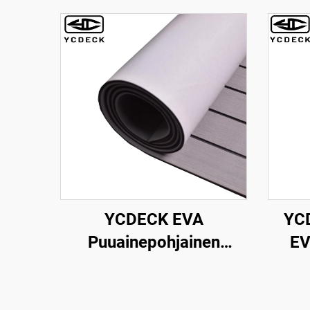
YCDECK EVA
YCD
Puuainepohjainen
EV
Venelattia 3M
Liimausperusteella
96''x4