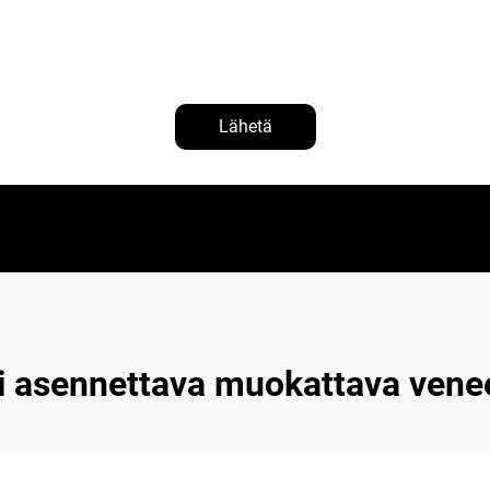
Lähetä
i asennettava muokattava venee