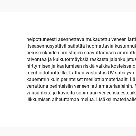
Merenkuljetus
Te
Itseliimautuva Lattia
Sim
96''x45.6''/36''/21.6''/16.8''/7.2'',
Teko Teekkilanka
Moott
Jonveneille
Yacht
helpottuneesti asennettava mukautettu veneen lattia
itseasennusystävä säästää huomattavia kustannuks
Moottoriveneille
perusrenkaiden omistajien saavuttamisen ammattila
Matkustajalaivoille
raivontaa ja kulkutörmäyksiä raskasta jalankuljetus
hirttymisen ja kaatumisen riskiä vaikka kosteissa ol
Yhtenäismallina Kayak
merihoidotuotteilla. Lattian vastustus UV-säteilyyn 
Surffittelu
kauemmin kuin perinteiset merilattiamateriaalit.
verrattuna perinteisiin veneen lattiamateriaaleihin
värisuhteita ja kuvioita sopimaan veneensä estetii
liikkumisen aiheuttamaa melua. Lisäksi materiaalie