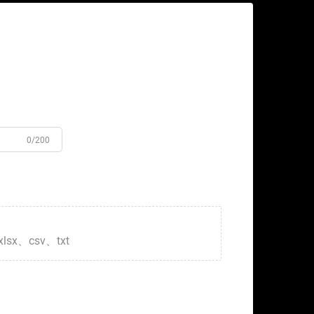
0/200
xlsx、csv、txt