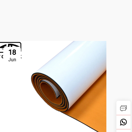
18
2
Jun
Ju