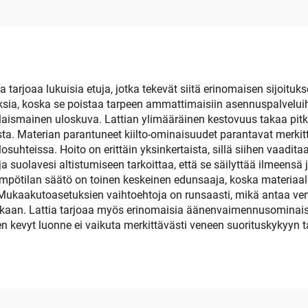
ak-vene-lattialla
uloitu Meri-vene-
deckkipalusta
oriveneelle, RV:lle,
ille, Kajakille, Uida-
 tarjoaa lukuisia etuja, jotka tekevät siitä erinomaisen sijoituk
ia, koska se poistaa tarpeen ammattimaisiin asennuspalveluihi
alalle
ismainen uloskuva. Lattian ylimääräinen kestovuus takaa pitkä
ta. Materian parantuneet kiilto-ominaisuudet parantavat merkittä
osuhteissa. Hoito on erittäin yksinkertaista, sillä siihen vaadit
ja suolavesi altistumiseen tarkoittaa, että se säilyttää ilmeensä
 Lämpötilan säätö on toinen keskeinen edunsaaja, koska materi
. Mukaakutoasetuksien vaihtoehtoja on runsaasti, mikä antaa ven
kkaan. Lattia tarjoaa myös erinomaisia äänenvaimennusominaisuu
n kevyt luonne ei vaikuta merkittävästi veneen suorituskykyyn t