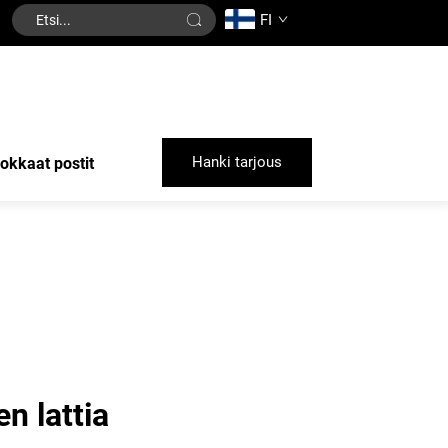
FI
Hanki tarjous
okkaat postit
n lattia