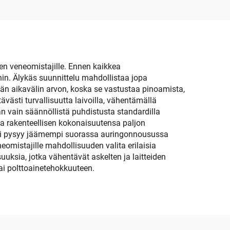
automaattinen
sen veneomistajille. Ennen kaikkea
n. Älykäs suunnittelu mahdollistaa jopa
n aikavälin arvon, koska se vastustaa pinoamista,
västi turvallisuutta laivoilla, vähentämällä
aan vain säännöllistä puhdistusta standardilla
 ja rakenteellisen kokonaisuutensa paljon
aali pysyy jäämempi suorassa auringonnousussa
eomistajille mahdollisuuden valita erilaisia
ksia, jotka vähentävät askelten ja laitteiden
ai polttoainetehokkuuteen.