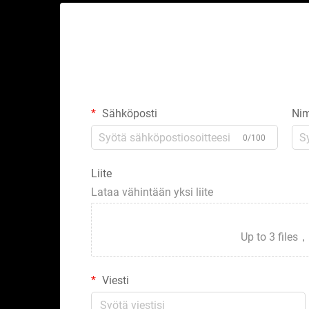
Sähköposti
Nim
0/100
Liite
Lataa vähintään yksi liite
Up to 3 fil
Viesti