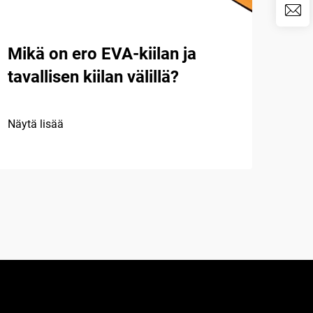
Mikä on ero EVA-kiilan ja
Top
tavallisen kiilan välillä?
kak
vaa
Näytä lisää
Näytä