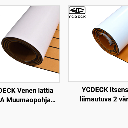
YCDECK Itsen
ECK Venen lattia
liimautuva 2 vär
A Muumaopohja
hajuvaa EVA muoviy
Itseliimautuva
joka sopii CNC
5.6''/36''/21.6''/16.8''
reititykseen