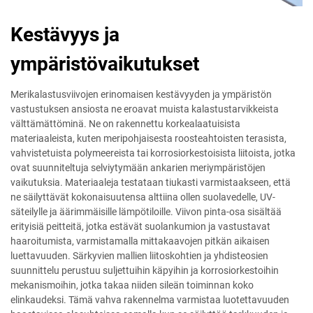
Kestävyys ja
ympäristövaikutukset
Merikalastusviivojen erinomaisen kestävyyden ja ympäristön
vastustuksen ansiosta ne eroavat muista kalastustarvikkeista
välttämättöminä. Ne on rakennettu korkealaatuisista
materiaaleista, kuten meripohjaisesta roosteahtoisten terasista,
vahvistetuista polymeereista tai korrosiorkestoisista liitoista, jotka
ovat suunniteltuja selviytymään ankarien meriympäristöjen
vaikutuksia. Materiaaleja testataan tiukasti varmistaakseen, että
ne säilyttävät kokonaisuutensa alttiina ollen suolavedelle, UV-
säteilylle ja äärimmäisille lämpötiloille. Viivon pinta-osa sisältää
erityisiä peitteitä, jotka estävät suolankumion ja vastustavat
haaroitumista, varmistamalla mittakaavojen pitkän aikaisen
luettavuuden. Särkyvien mallien liitoskohtien ja yhdisteosien
suunnittelu perustuu suljettuihin käpyihin ja korrosiorkestoihin
mekanismoihin, jotka takaa niiden sileän toiminnan koko
elinkaudeksi. Tämä vahva rakennelma varmistaa luotettavuuden