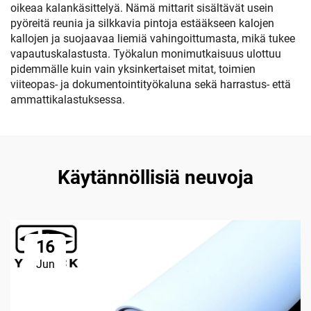
oikeaa kalankäsittelyä. Nämä mittarit sisältävät usein
pyöreitä reunia ja silkkavia pintoja estääkseen kalojen
kallojen ja suojaavaa liemiä vahingoittumasta, mikä tukee
vapautuskalastusta. Työkalun monimutkaisuus ulottuu
pidemmälle kuin vain yksinkertaiset mitat, toimien
viiteopas- ja dokumentointityökaluna sekä harrastus- että
ammattikalastuksessa.
Käytännöllisiä neuvoja
16
Jun