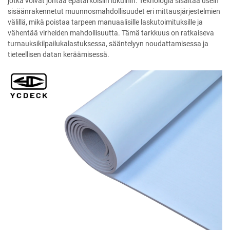
jotka voivat johtaa epätarkoisiin lukuihin. Teknologia sisältää usein
sisäänrakennetut muunnosmahdollisuudet eri mittausjärjestelmien
välillä, mikä poistaa tarpeen manuaalisille laskutoimituksille ja
vähentää virheiden mahdollisuutta. Tämä tarkkuus on ratkaiseva
turnauksikilpailukalastuksessa, sääntelyyn noudattamisessa ja
tieteellisen datan keräämisessä.