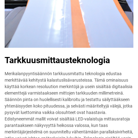
Tarkkuusmittausteknologia
Merikalanpyyntisäännön tarkkuusmitattu teknologia edustaa
merkittävää kehitystä kalastuslisävarusteissa. Tämä ominaisuus
käyttää korkean resoluution merkintöjä ja usein sisältää digitaalisia
elementtejä varmistaakseen mittojen tarkkuuden millimetreinä.
Säännön pinta on huolellisesti kalibroitu ja testattu säilyttääkseen
yhtenäisyyden koko pituudessa, ja selvästi määriteltyjä välejä, jotka
pysyvät luettomina vaikka olosuhteet ovat haastavia.
Edistyneemmät mallit voivat sisältää LED-valaistuja mittausratoja
parantaakseen näkyvyyttä heikossa valossa, kun taas
merkintäjärjestelmä on suunniteltu vähentämään parallaksivirheitä,