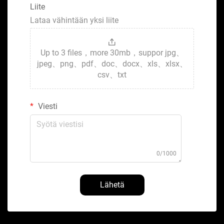
Liite
Lataa vähintään yksi liite
Up to 3 files，more 30mb，suppor jpg、
jpeg、png、pdf、doc、docx、xls、xlsx、
csv、txt
Viesti
0/1000
Lähetä