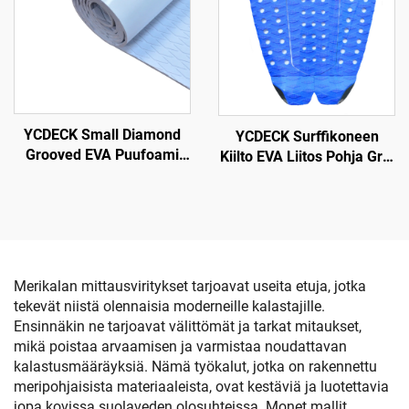
YCDECK Small Diamond
YCDECK Surffikoneen
Grooved EVA Puufoami
Kiilto EVA Liitos Pohja Grip
Aalto Dekki Anti-Hiipi
Snowboardingille SUP
Traction Pad Valkoinen
Longboard
Väri Liima-automaattinen
Merikalan mittausviritykset tarjoavat useita etuja, jotka
tekevät niistä olennaisia moderneille kalastajille.
Ensinnäkin ne tarjoavat välittömät ja tarkat mitaukset,
mikä poistaa arvaamisen ja varmistaa noudattavan
kalastusmääräyksiä. Nämä työkalut, jotka on rakennettu
meripohjaisista materiaaleista, ovat kestäviä ja luotettavia
jopa kovissa suolaveden olosuhteissa. Monet mallit