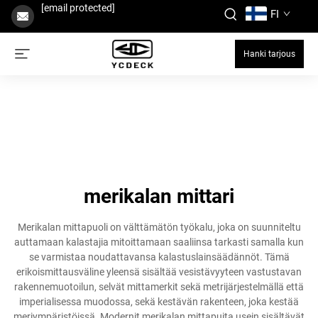
[email protected]
FI
Hanki tarjous
merikalan mittari
Merikalan mittapuoli on välttämätön työkalu, joka on suunniteltu
auttamaan kalastajia mitoittamaan saaliinsa tarkasti samalla kun
se varmistaa noudattavansa kalastuslainsäädännöt. Tämä
erikoismittausväline yleensä sisältää vesistävyyteen vastustavan
rakennemuotoilun, selvät mittamerkit sekä metrijärjestelmällä että
imperialisessa muodossa, sekä kestävän rakenteen, joka kestää
meriympäristöissä. Modernit merikalan mittapuita usein sisältävät