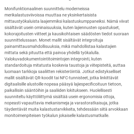
Monifunktionaalinen suunnittelu moderneissa
merikalastusviivoissa muuttaa ne yksinkertaisista
mittaustyökaluista laajemmiksi kalastuskumppaneiksi. Nämä viivat
sisältävät usein ominaisuuksia, kuten lajiennusten opastukset,
kokorajoitusten viitteet ja kausikohtaisen säädösten tiedot suoraan
suunnittelussaan. Monet mallit sisältävät integroituja
painamittausmahdollisuuksia, mikä mahdollistaa kalastajien
mittata sekä pituutta että painoa yhdellä työkalulla.
Valokuvadokumentointitoimintojen integrointi, kuten
standardoituja mitatusta koskevia taustoja ja viitepisteitä, auttaa
luomaan tarkkoja saaliitten rekisteröintiä. Jotkut edistykselliset
mallit sisältävät QR-koodit tai NFC-tunnisteet, jotka linkittävät
digitaalisille alustoille nopeaa pääsyä lajiespecificoituun tietoon,
paikallisiin sääntöihin ja saaliiden lokitukseen. Huolellisesti
suunniteltu käyttöliittymä sisältää usein ergonomisia ottoja,
nopeasti vapauttavia mekanismeja ja varastoratkaisuja, jotka
täydentävät muita kalastustarvikkeita, tehdessään siitä arvokkaan
monitoimenpiteisen työkalun jokaiselle kalastusmatkalle.