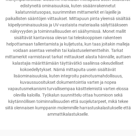
edistyneitä ominaisuuksia, kuten sisäänrakennetut
kalatunnistusopas, suurimmiten mittamerkit eri lajeille ja
paikallisten sääntöjen viittaukset. Mittapuun pinta yleensä sisältää
kiipeilyominaisuuksia ja UV-vastaista materiaalia säilyttääkseen
näkyvyyden ja toiminnallisuuden eri säähymissä. Monet mallit
sisältävät kantavissa olevan tai teleskooppisen rakenteen
helpottamaan tallentamista ja kuljetusta, kun taas joitakin malleja
voidaan asentaa veneihin tai kalastuselementteihin. Tarkat
mittamerkit varmistavat tarkat mittaukset alasta hännälle, auttaen
kalastajia määrittämään täyttävätkö saaliinsa oikeudelliset
kokoedellytykset. Nämä mittapuita usein sisältävät
lisäominaisuuksia, kuten integroitu painotusmahdollisuus,
kuvaussuositukset dokumentointia varten ja nopea
vapautusmekanismi turvallisempaa käsittelemistä varten elossa
olevilla kaloilla. Työkalun suunnittelu ottaa huomioon sekä
käytännöllisen toiminnallisuuden että suojelutarpeet, mikä tekee
siitä olennaisen kumppanin molemmille harrastuskalastukselle että
ammattikalastukselle.