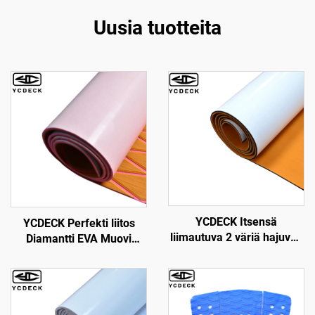
Uusia tuotteita
YCDECK Itsensä
YCDECK Perfekti liitos
liimautuva 2 väriä hajuvaa
Diamantti EVA Muovi
EVA muoviylitys, joka sopii
Veneen Dekki 6mm Paksu
CNC-reititykseen
Itseliimautuva, sopii
Yoleille, Puutarhoille,
Kartille jne.