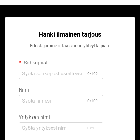
Hanki ilmainen tarjous
Edustajamme ottaa sinuun yhteyttä pian.
Sähköposti
0/100
Nimi
0/100
Yrityksen nimi
0/200