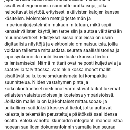
sisältävät ergonomisia suunnitteluratkaisuja, jotka
helpottavat käyttöä, erityisesti aktiivisten kalojen kanssa
käsitellen. Molempien metrijärjestelmän ja
imperiumijärjestelmän mukaan mitataan, mikä sopii
kansainvälisten käyttäjien tarpeisiin ja auttaa välttämään
muunnosvirheet. Edistyksellisissä malleissa on usein
digitaalisia näyttöjä ja elektronisia ominaisuuksia, joilla
voidaan tallentaa mitausdata, seurata saaliishistoriaa ja
jopa synkronoida mobiilisovellusten kanssa tiedon
tallentamiseksi. Nämä mittarit ovat helposti kuljettavia ja
saatavilla tarvittaessa, varsinkin koska monet mallit
sisältävät sulkukoneismekanismeja tai kompaktia
suunnittelua. Niiden vastahymen pinta ja
korkeakontrastiset merkinnät varmistavat tarkat lukemat
erilaisten valaistusoloissa ja kosteissa ympäristöissä.
Joillakin malleilla on laji-kohtaiset mittausopas- ja
paikallinen säädöksiä koskevat tiedot, jotka auttavat
kalastajia tekemään perusteltuja päätöksiä saaliidensa
osalta. Valokuvanotto-ikkunoiden integrointi mahdollistaa
nopean saaliiden dokumentoinnin samalla kun seuraa