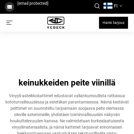
[email protected]
FI
Hanki tarjous
keinukkeiden peite viinillä
Vinyyli-asteikkokattimet edustavat vallankumoullista ratkaisua
kototurvallisuudessa ja estetiikan parantamisessa. Nämä kestävät
peittimet on suunniteltu tarjoamaan suojaava peite olemassa
oleville astemmeille, yhdistäen toiminnallisuuden näkyvän
houkuttelevuuden kanssa. Ne valmistetaan korkealaatuisesta
vinyylimateriaalista, ja nämä kattimet tarjoavat erinomaisen
hiekkaantuessaan vastustuksen tekstuurillisella pinta-