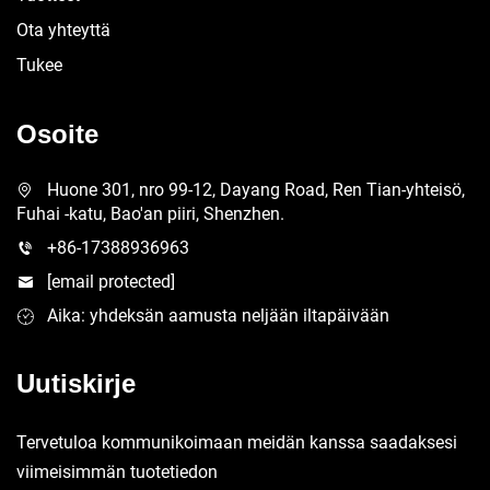
Ota yhteyttä
Tukee
Osoite
Huone 301, nro 99-12, Dayang Road, Ren Tian-yhteisö,
Fuhai -katu, Bao'an piiri, Shenzhen.
+86-17388936963
[email protected]
Aika: yhdeksän aamusta neljään iltapäivään
Uutiskirje
Tervetuloa kommunikoimaan meidän kanssa saadaksesi
viimeisimmän tuotetiedon