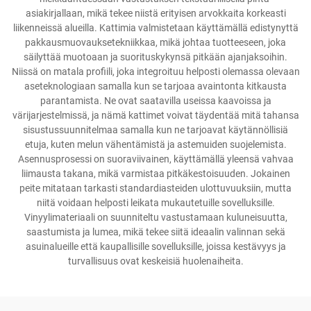
asiakirjallaan, mikä tekee niistä erityisen arvokkaita korkeasti
liikenneissä alueilla. Kattimia valmistetaan käyttämällä edistynyttä
pakkausmuovauksetekniikkaa, mikä johtaa tuotteeseen, joka
säilyttää muotoaan ja suorituskykynsä pitkään ajanjaksoihin.
Niissä on matala profiili, joka integroituu helposti olemassa olevaan
aseteknologiaan samalla kun se tarjoaa avaintonta kitkausta
parantamista. Ne ovat saatavilla useissa kaavoissa ja
värijarjestelmissä, ja nämä kattimet voivat täydentää mitä tahansa
sisustussuunnitelmaa samalla kun ne tarjoavat käytännöllisiä
etuja, kuten melun vähentämistä ja astemuiden suojelemista.
Asennusprosessi on suoraviivainen, käyttämällä yleensä vahvaa
liimausta takana, mikä varmistaa pitkäkestoisuuden. Jokainen
peite mitataan tarkasti standardiasteiden ulottuvuuksiin, mutta
niitä voidaan helposti leikata mukautetuille sovelluksille.
Vinyylimateriaali on suunniteltu vastustamaan kuluneisuutta,
saastumista ja lumea, mikä tekee siitä ideaalin valinnan sekä
asuinalueille että kaupallisille sovelluksille, joissa kestävyys ja
turvallisuus ovat keskeisiä huolenaiheita.