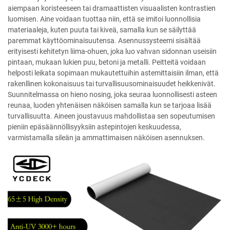
aiempaan koristeeseen tai dramaattisten visuaalisten kontrastien
luomisen. Aine voidaan tuottaa niin, että se imitoi luonnollisia
materiaaleja, kuten puuta tai kiveä, samalla kun se säilyttää
paremmat käyttöominaisuutensa. Asennussysteemi sisältää
erityisesti kehitetyn liima-ohuen, joka luo vahvan sidonnan useisiin
pintaan, mukaan lukien puu, betoni ja metalli. Peitteitä voidaan
helposti leikata sopimaan mukautettuihin astemittaisiin ilman, että
rakenllinen kokonaisuus tai turvallisuusominaisuudet heikkenivät.
Suunnitelmassa on hieno nosing, joka seuraa luonnollisesti asteen
reunaa, luoden yhtenäisen näköisen samalla kun se tarjoaa lisää
turvallisuutta. Aineen joustavuus mahdollistaa sen sopeutumisen
pieniin epäsäännöllisyyksiin astepintojen keskuudessa,
varmistamalla sileän ja ammattimaisen näköisen asennuksen.