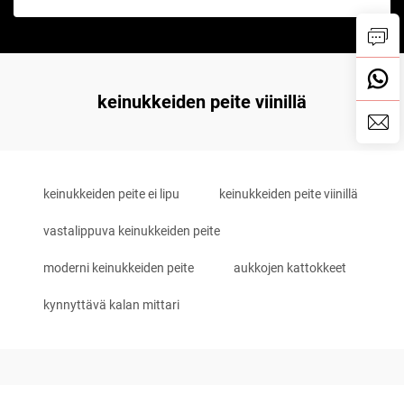
keinukkeiden peite viinillä
keinukkeiden peite ei lipu
keinukkeiden peite viinillä
vastalippuva keinukkeiden peite
moderni keinukkeiden peite
aukkojen kattokkeet
kynnyttävä kalan mittari