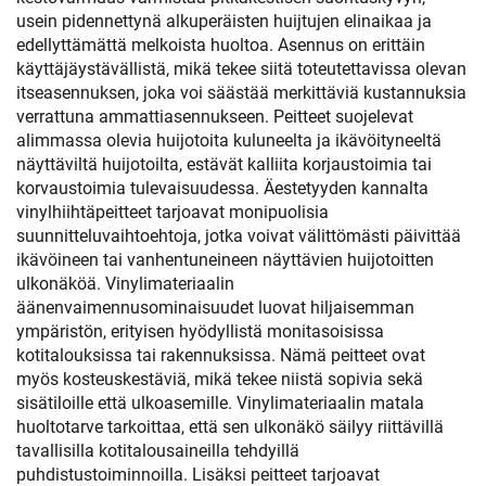
usein pidennettynä alkuperäisten huijtujen elinaikaa ja
edellyttämättä melkoista huoltoa. Asennus on erittäin
käyttäjäystävällistä, mikä tekee siitä toteutettavissa olevan
itseasennuksen, joka voi säästää merkittäviä kustannuksia
verrattuna ammattiasennukseen. Peitteet suojelevat
alimmassa olevia huijotoita kuluneelta ja ikävöityneeltä
näyttäviltä huijotoilta, estävät kalliita korjaustoimia tai
korvaustoimia tulevaisuudessa. Äestetyyden kannalta
vinylhiihtäpeitteet tarjoavat monipuolisia
suunnitteluvaihtoehtoja, jotka voivat välittömästi päivittää
ikävöineen tai vanhentuneineen näyttävien huijotoitten
ulkonäköä. Vinylimateriaalin
äänenvaimennusominaisuudet luovat hiljaisemman
ympäristön, erityisen hyödyllistä monitasoisissa
kotitalouksissa tai rakennuksissa. Nämä peitteet ovat
myös kosteuskestäviä, mikä tekee niistä sopivia sekä
sisätiloille että ulkoasemille. Vinylimateriaalin matala
huoltotarve tarkoittaa, että sen ulkonäkö säilyy riittävillä
tavallisilla kotitalousaineilla tehdyillä
puhdistustoiminnoilla. Lisäksi peitteet tarjoavat