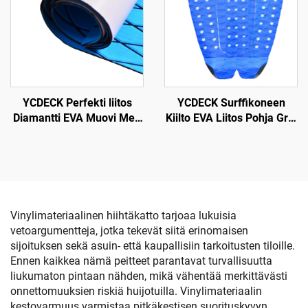
Non-Slip Itseliimautuva
deckkipalusta
Lattia
Moottoriveneelle, RV:lle,
Yachtille, Kajakille, Uida-
alalle
YCDECK Perfekti liitos
YCDECK Surffikoneen
Diamantti EVA Muovi Meri
Kiilto EVA Liitos Pohja Grip
Carpet Moottoriveneelle,
Snowboardingille SUP
Yolleen, Kajakille, RV:lle
Longboard
Vinylimateriaalinen hiihtäkatto tarjoaa lukuisia
vetoargumentteja, jotka tekevät siitä erinomaisen
sijoituksen sekä asuin- että kaupallisiin tarkoitusten tiloille.
Ennen kaikkea nämä peitteet parantavat turvallisuutta
liukumaton pintaan nähden, mikä vähentää merkittävästi
onnettomuuksien riskiä huijotuilla. Vinylimateriaalin
kestovarmuus varmistaa pitkäkestisen suorituskyvyn,