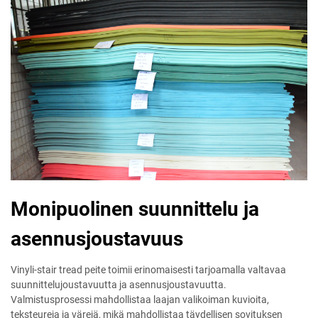
Monipuolinen suunnittelu ja
asennusjoustavuus
Vinyli-stair tread peite toimii erinomaisesti tarjoamalla valtavaa
suunnittelujoustavuutta ja asennusjoustavuutta.
Valmistusprosessi mahdollistaa laajan valikoiman kuvioita,
teksteureja ja värejä, mikä mahdollistaa täydellisen sovituksen