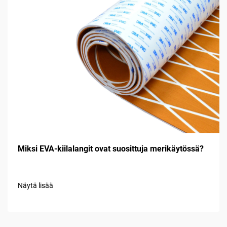
Miksi EVA-kiilalangit ovat suosittuja merikäytössä?
Näytä lisää