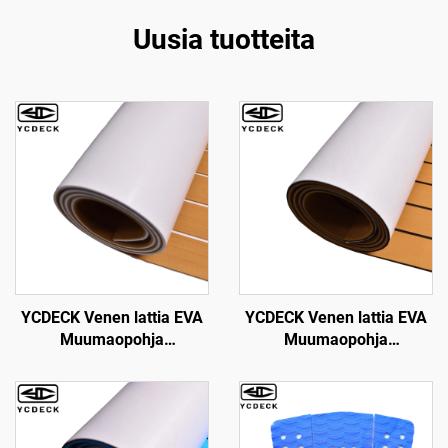
Uusia tuotteita
YCDECK Venen lattia EVA
YCDECK Venen lattia EVA
Muumaopohja
Muumaopohja
Deckkipalusta Teak-
Itseliimautuva
merimatilla Simuloitu
96''x45.6''/36''/21.6''/16.8''
Meri-vene-matit
Teak-vene-lattialla
Jääkylpyveneiden lattialle
Simuloitu Meri-vene-