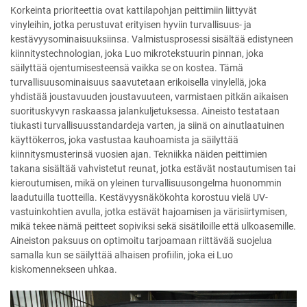
Korkeinta prioriteettia ovat kattilapohjan peittimiin liittyvät
vinyleihin, jotka perustuvat erityisen hyviin turvallisuus- ja
kestävyysominaisuuksiinsa. Valmistusprosessi sisältää edistyneen
kiinnitystechnologian, joka Luo mikrotekstuurin pinnan, joka
säilyttää ojentumisesteensä vaikka se on kostea. Tämä
turvallisuusominaisuus saavutetaan erikoisella vinylellä, joka
yhdistää joustavuuden joustavuuteen, varmistaen pitkän aikaisen
suorituskyvyn raskaassa jalankuljetuksessa. Aineisto testataan
tiukasti turvallisuusstandardeja varten, ja siinä on ainutlaatuinen
käyttökerros, joka vastustaa kauhoamista ja säilyttää
kiinnitysmusterinsä vuosien ajan. Tekniikka näiden peittimien
takana sisältää vahvistetut reunat, jotka estävät nostautumisen tai
kieroutumisen, mikä on yleinen turvallisuusongelma huonommin
laadutuilla tuotteilla. Kestävyysnäkökohta korostuu vielä UV-
vastuinkohtien avulla, jotka estävät hajoamisen ja värisiirtymisen,
mikä tekee nämä peitteet sopiviksi sekä sisätiloille että ulkoasemille.
Aineiston paksuus on optimoitu tarjoamaan riittävää suojelua
samalla kun se säilyttää alhaisen profiilin, joka ei Luo
kiskomennekseen uhkaa.