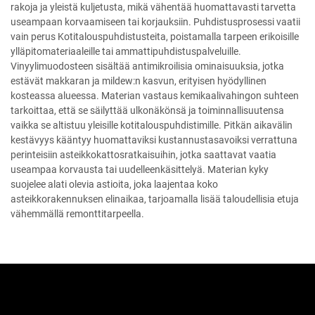
rakoja ja yleistä kuljetusta, mikä vähentää huomattavasti tarvetta
useampaan korvaamiseen tai korjauksiin. Puhdistusprosessi vaatii
vain perus Kotitalouspuhdistusteita, poistamalla tarpeen erikoisille
ylläpitomateriaaleille tai ammattipuhdistuspalveluille.
Vinyylimuodosteen sisältää antimikroilisia ominaisuuksia, jotka
estävät makkaran ja mildew:n kasvun, erityisen hyödyllinen
kosteassa alueessa. Materian vastaus kemikaalivahingon suhteen
tarkoittaa, että se säilyttää ulkonäkönsä ja toiminnallisuutensa
vaikka se altistuu yleisille kotitalouspuhdistimille. Pitkän aikavälin
kestävyys kääntyy huomattaviksi kustannustasavoiksi verrattuna
perinteisiin asteikkokattosratkaisuihin, jotka saattavat vaatia
useampaa korvausta tai uudelleenkäsittelyä. Materian kyky
suojelee alati olevia astioita, joka laajentaa koko
asteikkorakennuksen elinaikaa, tarjoamalla lisää taloudellisia etuja
vähemmällä remonttitarpeella.