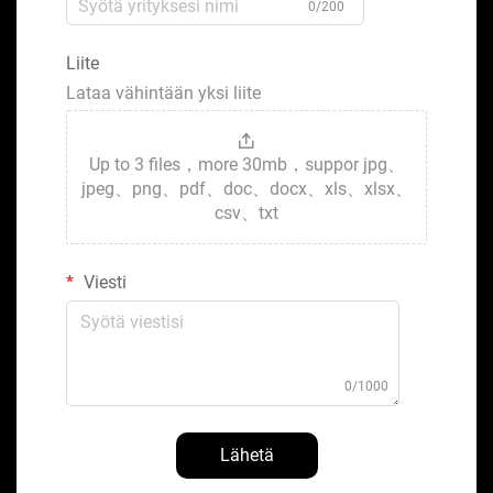
0/200
Liite
Lataa vähintään yksi liite
Up to 3 files，more 30mb，suppor jpg、
jpeg、png、pdf、doc、docx、xls、xlsx、
csv、txt
Viesti
0/1000
Lähetä