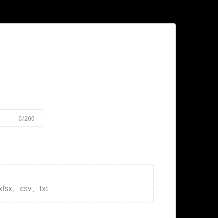
0/200
xlsx、csv、txt