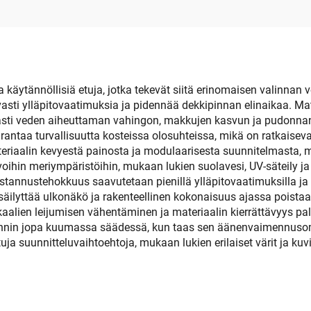
sopii Yoleille,
Jon Moottorivenei
rhoille, Kartille jne.
Yolleen Ohjauspad
RV:n Lattialle
 käytännöllisiä etuja, jotka tekevät siitä erinomaisen valinnan v
ti ylläpitovaatimuksia ja pidennää dekkipinnan elinaikaa. Mater
sti veden aiheuttaman vahingon, makkujen kasvun ja pudonnan, j
rantaa turvallisuutta kosteissa olosuhteissa, mikä on ratkaisev
riaalin kevyestä painosta ja modulaarisesta suunnitelmasta, 
oihin meriympäristöihin, mukaan lukien suolavesi, UV-säteily ja
tannustehokkuus saavutetaan pienillä ylläpitovaatimuksilla ja
säilyttää ulkonäkö ja rakenteellinen kokonaisuus ajassa poistaa 
alien leijumisen vähentäminen ja materiaalin kierrättävyys pal
nin jopa kuumassa säädessä, kun taas sen äänenvaimennusomi
a suunnitteluvaihtoehtoja, mukaan lukien erilaiset värit ja kuv