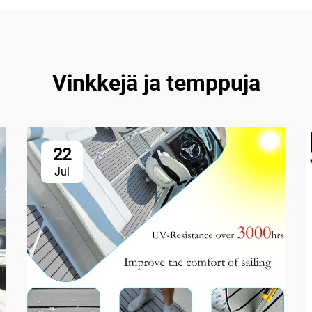
Vinkkejä ja temppuja
22
Jul