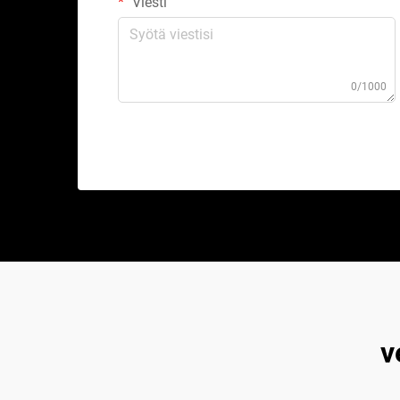
Viesti
0/1000
v