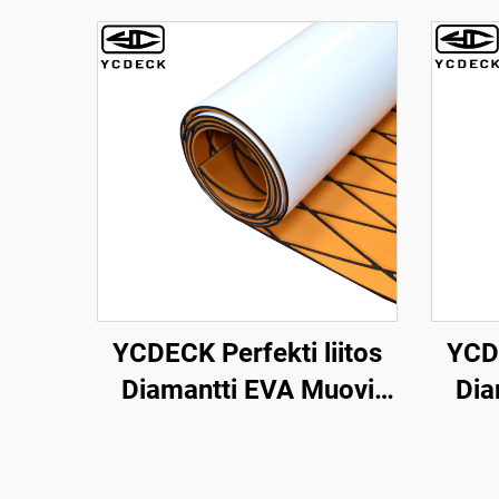
YCDECK Perfekti liitos
YCDE
Diamantti EVA Muovi
Dia
Veneen Dekkilauta Lehti
Ve
Kajakille, RV:lle, Yolleen,
Pak