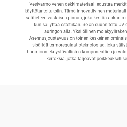
Vesivarmo venen dekkimateriaali edustaa merkit
käyttötarkoituksiin. Tämä innovatiivinen materiaa
säätieteen vastaisen pinnan, joka kestää ankariin m
kun säilyttää estetiikan. Se on suunniteltu UV
auringon alla. Yksilöllinen molekyylirak
Asennusjoustavuus on toinen keskeinen ominaisuus
sisältää termoregulaatioteknologiaa, joka sä
huomioon ekoystävällisten komponenttien ja valmis
kerroksia, jotka tarjoavat poikkeukselli