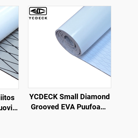
YCDECK Small Diamond
iitos
Grooved EVA Puufoami
uovi
Aalto Dekki Anti-Hiipi
lauta
Traction Pad Valkoinen
Matto
Väri Liima-