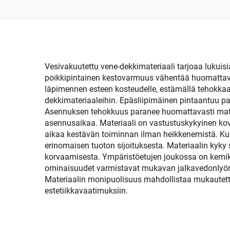
Uima-alalle,
Luistelulautalehdelle,
Puuta
Skimboard-askel
Vesivakuutettu vene-dekkimateriaali tarjoaa lukuisia
poikkipintainen kestovarmuus vähentää huomattavas
läpimennen esteen kosteudelle, estämällä tehokkaa
dekkimateriaaleihin. Epäsliipimäinen pintaantuu pa
Asennuksen tehokkuus paranee huomattavasti mate
asennusaikaa. Materiaali on vastustuskykyinen kov
aikaa kestävän toiminnan ilman heikkenemistä. Kus
erinomaisen tuoton sijoituksesta. Materiaalin kyky 
korvaamisesta. Ympäristöetujen joukossa on kemika
ominaisuudet varmistavat mukavan jalkavedonlyön
Materiaalin monipuolisuus mahdollistaa mukautettuj
estetiikkavaatimuksiin.