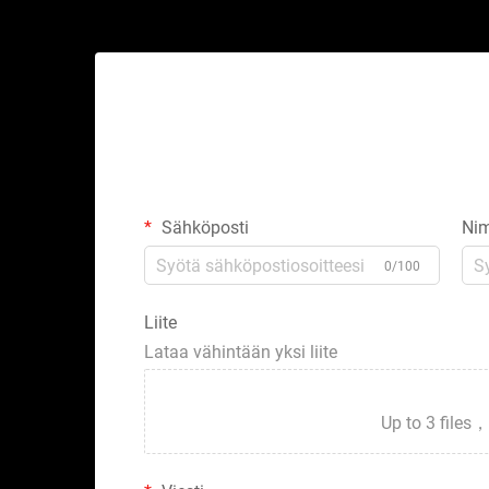
Sähköposti
Nim
0/100
Liite
Lataa vähintään yksi liite
Up to 3 fil