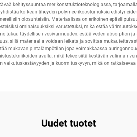
tävää kehityssuuntaa merikonstruktioteknologiassa, tarjoamalla
li yhdistää korkean tiheyden polymeerikoostumuksia edistyneid
erellisiin olosuhteisiin. Materiaalissa on erikoinen epäsliipuisu
-esteisiksi ominaisuuksiksi varustetuksi, mikä estää värimuutok
enne takaa täydellisen vesivarmuuden, estää veden absorption j
, sillä materiaalia voidaan leikata ja sovittaa mukautettavasti 
ilyttää mukavan pintalämpötilan jopa voimakkaassa auringonno
tustekniikoiden avulla, mikä tekee siitä kestävän valinnan vene
sen vaikutuskestävyyden ja kuormituskyvyn, mikä on ratkaisevaa 
Uudet tuotet