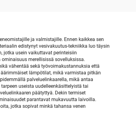
lle,
automaattinen
ille,
eneomistajille ja valmistajille. Ennen kaikkea sen
iaalin edistynyt vesivakuutus-tekniikka luo täysin
otka usein vaikuttavat perinteisiin
a ominaisuus merellisissä sovelluksissa.
mikä vähentää sekä työvoimakustannuksia että
 äärimmäiset lämpötilat, mikä varmistaa pitkän
 pidemmällä palveluelinkaarella, mikä antaa
tarpeen useista uudelleenkäsittelyistä tai
veluelinkaaren päätyttyä. Dekin termiset
naisuudet parantavat mukavuutta laivoilla.
ioita, jotka sopivat minkä tahansa venen