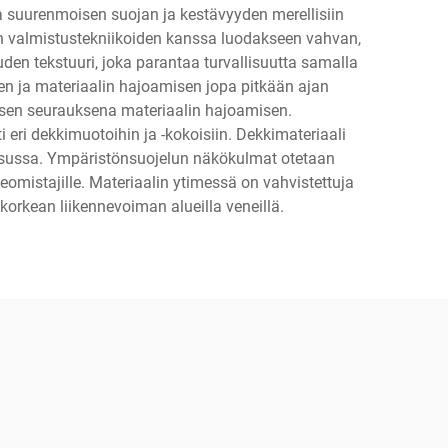
 suurenmoisen suojan ja kestävyyden merellisiin
en valmistustekniikoiden kanssa luodakseen vahvan,
uden tekstuuri, joka parantaa turvallisuutta samalla
sen ja materiaalin hajoamisen jopa pitkään ajan
a sen seurauksena materiaalin hajoamisen.
eri dekkimuotoihin ja -kokoisiin. Dekkimateriaali
usussa. Ympäristönsuojelun näkökulmat otetaan
omistajille. Materiaalin ytimessä on vahvistettuja
korkean liikennevoiman alueilla veneillä.