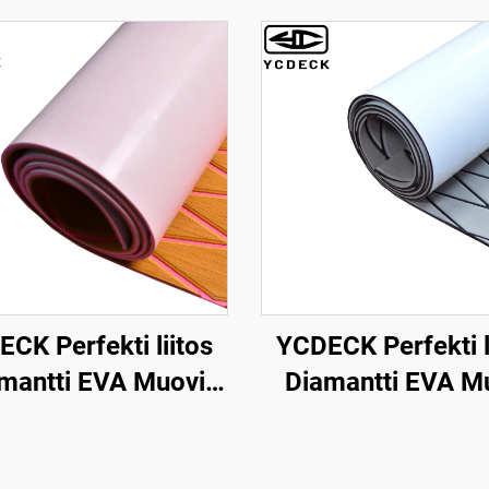
CK Perfekti liitos
YCDECK Perfekti l
mantti EVA Muovi
Diamantti EVA M
neen Dekki 6mm
Meri Veneen Dekki
su Itseliimautuva,
Lehti Vastakaatio 