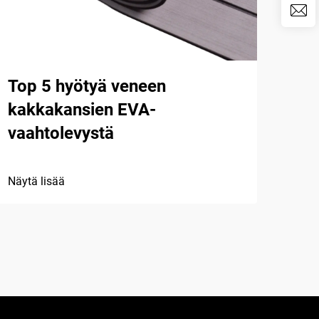
Top 5 hyötyä veneen
Mit
kakkakansien EVA-
tar
vaahtolevystä
ja 
Näytä lisää
Näytä