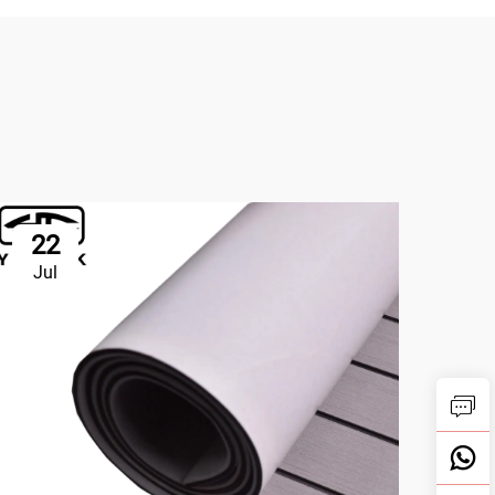
22
2
Jul
Ju