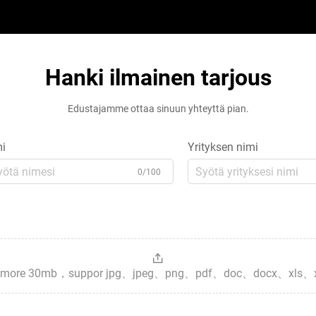
Hanki ilmainen tarjous
Edustajamme ottaa sinuun yhteyttä pian.
i
Yrityksen nimi
0/100
es，more 30mb，suppor jpg、jpeg、png、pdf、doc、docx、xls、