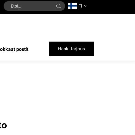
FI
Hanki tarjous
okkaat postit
to