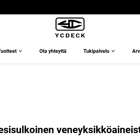
Tuotteet
Ota yhteyttä
Tukipalvelu
Arv
esisulkoinen veneyksikköaineis