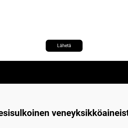
Lähetä
esisulkoinen veneyksikköaineis