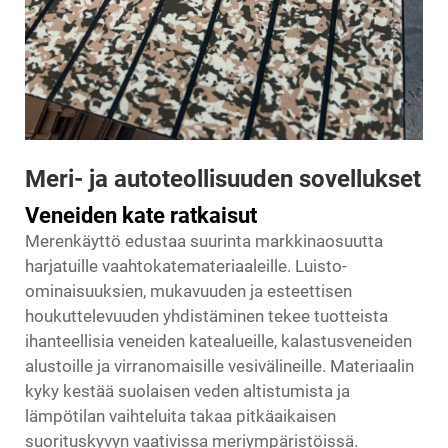
Meri- ja autoteollisuuden sovellukset
Veneiden kate ratkaisut
Merenkäyttö edustaa suurinta markkinaosuutta
harjatuille vaahtokatemateriaaleille. Luisto-
ominaisuuksien, mukavuuden ja esteettisen
houkuttelevuuden yhdistäminen tekee tuotteista
ihanteellisia veneiden katealueille, kalastusveneiden
alustoille ja virranomaisille vesivälineille. Materiaalin
kyky kestää suolaisen veden altistumista ja
lämpötilan vaihteluita takaa pitkäaikaisen
suorituskyvyn vaativissa meriympäristöissä.