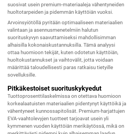
suosivat usein premium-materiaaleja vähentyneiden
huoltotarpeiden ja pidemmän käyttöiän vuoksi.
Arvoinsyiötöllä pyritään optimaaliseen materiaalien
valintaan ja asennusmenetelmiin halutun
suorituskyvyn saavuttamiseksi mahdollisimman
alhaisilla kokonaiskustannuksilla. Tämä analyysi
ottaa huomioon tekijät, kuten odotetun käyttöiän,
huoltokustannukset ja vaihtovälit, jotta voidaan
määrittää taloudellisesti paras ratkaisu tietyille
sovelluksille.
Pitkäkestoiset suorituskykyedut
Tuottoprosenttilaskelmissa on otettava huomioon
korkealaatuisten materiaalien pidentynyt käyttöikä ja
vähentyneet kunnossapitolisät. Premium-harjattujen
EVA-vaahtolevyjen tuotteet tarjoavat usein yli
kymmenen vuoden käyttöiän merikäytössä, mikä on
merkittävästi pidempi kuin alhaisemman laadun