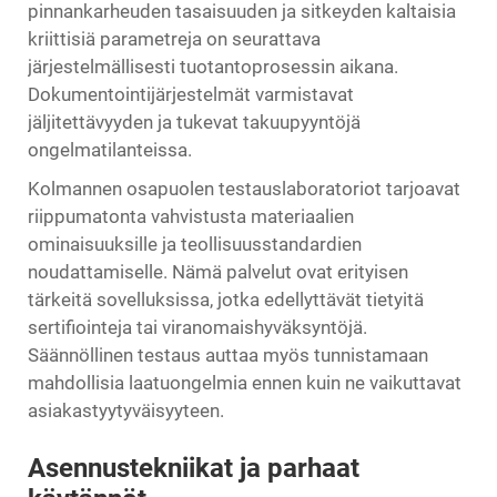
pinnankarheuden tasaisuuden ja sitkeyden kaltaisia
kriittisiä parametreja on seurattava
järjestelmällisesti tuotantoprosessin aikana.
Dokumentointijärjestelmät varmistavat
jäljitettävyyden ja tukevat takuupyyntöjä
ongelmatilanteissa.
Kolmannen osapuolen testauslaboratoriot tarjoavat
riippumatonta vahvistusta materiaalien
ominaisuuksille ja teollisuusstandardien
noudattamiselle. Nämä palvelut ovat erityisen
tärkeitä sovelluksissa, jotka edellyttävät tietyitä
sertifiointeja tai viranomaishyväksyntöjä.
Säännöllinen testaus auttaa myös tunnistamaan
mahdollisia laatuongelmia ennen kuin ne vaikuttavat
asiakastyytyväisyyteen.
Asennustekniikat ja parhaat