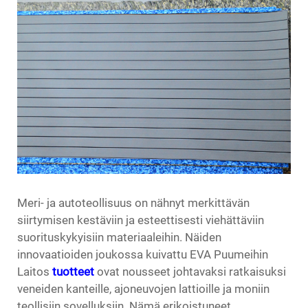
Meri- ja autoteollisuus on nähnyt merkittävän
siirtymisen kestäviin ja esteettisesti viehättäviin
suorituskykyisiin materiaaleihin. Näiden
innovaatioiden joukossa
kuivattu EVA Puumeihin
Laitos
tuotteet
ovat nousseet johtavaksi ratkaisuksi
veneiden kanteille, ajoneuvojen lattioille ja moniin
teollisiin sovelluksiin. Nämä erikoistuneet