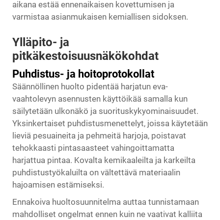
aikana estää ennenaikaisen kovettumisen ja
varmistaa asianmukaisen kemiallisen sidoksen.
Ylläpito- ja
pitkäkestoisuusnäkökohdat
Puhdistus- ja hoitoprotokollat
Säännöllinen huolto pidentää harjatun eva-
vaahtolevyn asennusten käyttöikää samalla kun
säilytetään ulkonäkö ja suorituskykyominaisuudet.
Yksinkertaiset puhdistusmenettelyt, joissa käytetään
lieviä pesuaineita ja pehmeitä harjoja, poistavat
tehokkaasti pintasaasteet vahingoittamatta
harjattua pintaa. Kovalta kemikaaleilta ja karkeilta
puhdistustyökaluilta on vältettävä materiaalin
hajoamisen estämiseksi.
Ennakoiva huoltosuunnitelma auttaa tunnistamaan
mahdolliset ongelmat ennen kuin ne vaativat kalliita