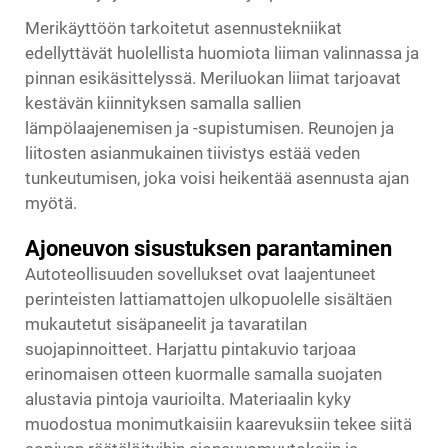
Merikäyttöön tarkoitetut asennustekniikat
edellyttävät huolellista huomiota liiman valinnassa ja
pinnan esikäsittelyssä. Meriluokan liimat tarjoavat
kestävän kiinnityksen samalla sallien
lämpölaajenemisen ja -supistumisen. Reunojen ja
liitosten asianmukainen tiivistys estää veden
tunkeutumisen, joka voisi heikentää asennusta ajan
myötä.
Ajoneuvon sisustuksen parantaminen
Autoteollisuuden sovellukset ovat laajentuneet
perinteisten lattiamattojen ulkopuolelle sisältäen
mukautetut sisäpaneelit ja tavaratilan
suojapinnoitteet. Harjattu pintakuvio tarjoaa
erinomaisen otteen kuormalle samalla suojaten
alustavia pintoja vaurioilta. Materiaalin kyky
muodostua monimutkaisiin kaarevuksiin tekee siitä