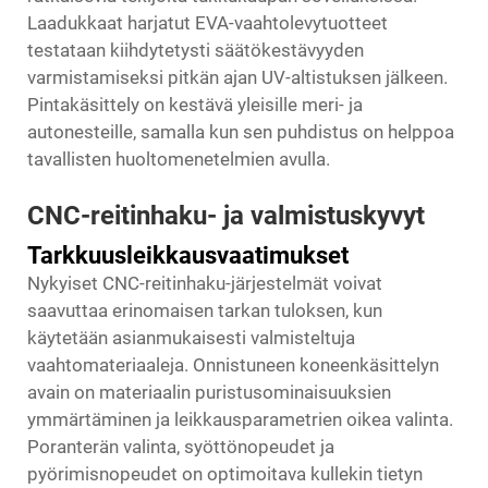
Laadukkaat harjatut EVA-vaahtolevytuotteet
testataan kiihdytetysti säätökestävyyden
varmistamiseksi pitkän ajan UV-altistuksen jälkeen.
Pintakäsittely on kestävä yleisille meri- ja
autonesteille, samalla kun sen puhdistus on helppoa
tavallisten huoltomenetelmien avulla.
CNC-reitinhaku- ja valmistuskyvyt
Tarkkuusleikkausvaatimukset
Nykyiset CNC-reitinhaku-järjestelmät voivat
saavuttaa erinomaisen tarkan tuloksen, kun
käytetään asianmukaisesti valmisteltuja
vaahtomateriaaleja. Onnistuneen koneenkäsittelyn
avain on materiaalin puristusominaisuuksien
ymmärtäminen ja leikkausparametrien oikea valinta.
Poranterän valinta, syöttönopeudet ja
pyörimisnopeudet on optimoitava kullekin tietyn