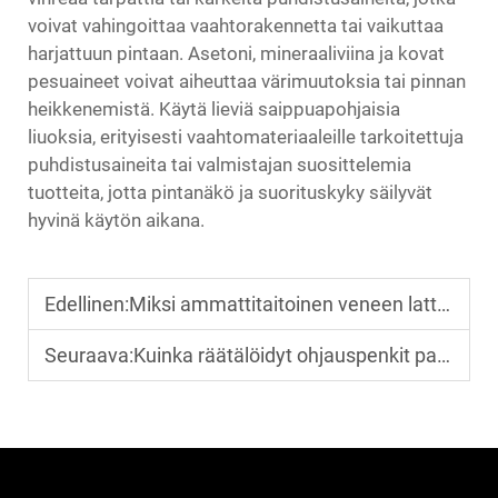
voivat vahingoittaa vaahtorakennetta tai vaikuttaa
harjattuun pintaan. Asetoni, mineraaliviina ja kovat
pesuaineet voivat aiheuttaa värimuutoksia tai pinnan
heikkenemistä. Käytä lieviä saippuapohjaisia
liuoksia, erityisesti vaahtomateriaaleille tarkoitettuja
puhdistusaineita tai valmistajan suosittelemia
tuotteita, jotta pintanäkö ja suorituskyky säilyvät
hyvinä käytön aikana.
Edellinen:
Miksi ammattitaitoinen veneen lattiapäällysteen asennus on tärkeää turvallisuuden ja kestävyyden kannalta?
Seuraava:
Kuinka räätälöidyt ohjauspenkit parantavat turvallisuutta ja mukavuutta ammattikäyttöön tarkoitetuissa veneissä