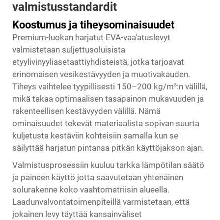
valmistusstandardit
Koostumus ja tiheysominaisuudet
Premium-luokan harjatut EVA-vaa'atuslevyt
valmistetaan suljettusoluisista
etyylivinyyliasetaattiyhdisteistä, jotka tarjoavat
erinomaisen vesikestävyyden ja muotivakauden.
Tiheys vaihtelee tyypillisesti 150–200 kg/m³:n välillä,
mikä takaa optimaalisen tasapainon mukavuuden ja
rakenteellisen kestävyyden välillä. Nämä
ominaisuudet tekevät materiaalista sopivan suurta
kuljetusta kestäviin kohteisiin samalla kun se
säilyttää harjatun pintansa pitkän käyttöjakson ajan.
Valmistusprosessiin kuuluu tarkka lämpötilan säätö
ja paineen käyttö jotta saavutetaan yhtenäinen
solurakenne koko vaahtomatriisin alueella.
Laadunvalvontatoimenpiteillä varmistetaan, että
jokainen levy täyttää kansainväliset