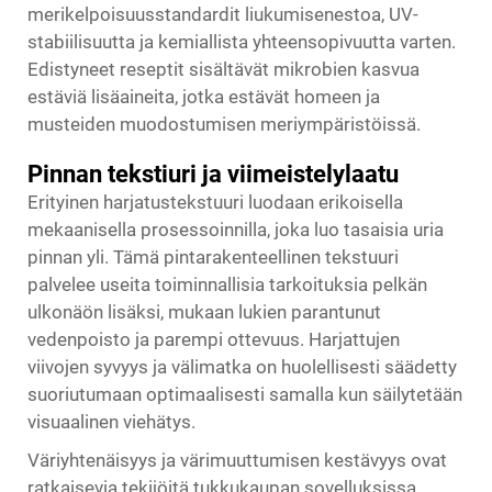
merikelpoisuusstandardit liukumisenestoa, UV-
stabiilisuutta ja kemiallista yhteensopivuutta varten.
Edistyneet reseptit sisältävät mikrobien kasvua
estäviä lisäaineita, jotka estävät homeen ja
musteiden muodostumisen meriympäristöissä.
Pinnan tekstiuri ja viimeistelylaatu
Erityinen harjatustekstuuri luodaan erikoisella
mekaanisella prosessoinnilla, joka luo tasaisia uria
pinnan yli. Tämä pintarakenteellinen tekstuuri
palvelee useita toiminnallisia tarkoituksia pelkän
ulkonäön lisäksi, mukaan lukien parantunut
vedenpoisto ja parempi ottevuus. Harjattujen
viivojen syvyys ja välimatka on huolellisesti säädetty
suoriutumaan optimaalisesti samalla kun säilytetään
visuaalinen viehätys.
Väriyhtenäisyys ja värimuuttumisen kestävyys ovat
ratkaisevia tekijöitä tukkukaupan sovelluksissa.