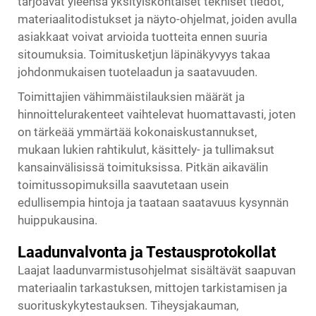
tarjoavat yleensä yksityiskohtaiset tekniset tiedot,
materiaalitodistukset ja näyto-ohjelmat, joiden avulla
asiakkaat voivat arvioida tuotteita ennen suuria
sitoumuksia. Toimitusketjun läpinäkyvyys takaa
johdonmukaisen tuotelaadun ja saatavuuden.
Toimittajien vähimmäistilauksien määrät ja
hinnoittelurakenteet vaihtelevat huomattavasti, joten
on tärkeää ymmärtää kokonaiskustannukset,
mukaan lukien rahtikulut, käsittely- ja tullimaksut
kansainvälisissä toimituksissa. Pitkän aikavälin
toimitussopimuksilla saavutetaan usein
edullisempia hintoja ja taataan saatavuus kysynnän
huippukausina.
Laadunvalvonta ja Testausprotokollat
Laajat laadunvarmistusohjelmat sisältävät saapuvan
materiaalin tarkastuksen, mittojen tarkistamisen ja
suorituskykytestauksen. Tiheysjakauman,