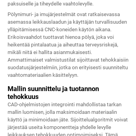
paksuiselle ja tiheydelle vaahtolevylle.
Pölynimuri- ja imujärjestelmät ovat ratkaisevassa
asemassa leikkauslaadun ja käyttäjän turvallisuuden
ylläpitämisessä CNC-koneiden käytön aikana.
Erikoisvaahdot tuottavat hienoa pölyä, joka voi
heikentää pintalaatua ja aiheuttaa terveysriskejä,
mikäli niitä ei hallita asianmukaisesti.
Ammattimaiset valmistustilat sijoittavat tehokkaisiin
suodatusjärjestelmiin, jotka on erityisesti suunniteltu
vaahtomateriaalien käsittelyyn.
Mallin suunnittelu ja tuotannon
tehokkuus
CAD-ohjelmistojen integrointi mahdollistaa tarkan
mallin luomisen, jolla maksimoidaan materiaalin
käyttö ja minimoidaan jäte. Sijoittelualgoritmit voivat
järjestää useita komponentteja yhdelle levylle
leikkauksen tehokkuuden optimoimiseksi. Tämä