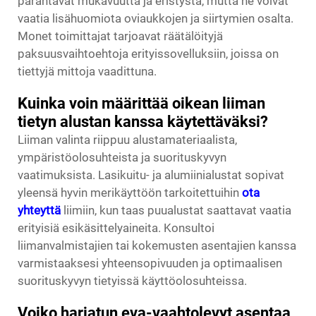
parantavat mukavuutta ja eristystä, mutta ne voivat
vaatia lisähuomiota oviaukkojen ja siirtymien osalta.
Monet toimittajat tarjoavat räätälöityjä
paksuusvaihtoehtoja erityissovelluksiin, joissa on
tiettyjä mittoja vaadittuna.
Kuinka voin määrittää oikean liiman
tietyn alustan kanssa käytettäväksi?
Liiman valinta riippuu alustamateriaalista,
ympäristöolosuhteista ja suorituskyvyn
vaatimuksista. Lasikuitu- ja alumiinialustat sopivat
yleensä hyvin merikäyttöön tarkoitettuihin
ota
yhteyttä
liimiin, kun taas puualustat saattavat vaatia
erityisiä esikäsittelyaineita. Konsultoi
liimanvalmistajien tai kokemusten asentajien kanssa
varmistaaksesi yhteensopivuuden ja optimaalisen
suorituskyvyn tietyissä käyttöolosuhteissa.
Voiko harjatun eva-vaahtolevyt asentaa