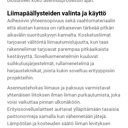
olosuhteet koko asennusprosessin ajan.
Liimapäällysteiden valinta ja käyttö
Adhesiivin yhteensopivuus sekä vaahtomateriaalin
että alustan kanssa on ratkaisevan tärkeää pitkän
aikavälin suorituskyvyn kannalta. Kosketusliimat
tarjoavat välitöntä liimautumislujuutta, kun taas
rakenneliimat tarjoavat parempaa pitkäaikaista
kestävyyttä. Sovellusmenetelmiin kuuluvat
suihkutusjärjestelmät, rullamenetelmä ja
harjaustekniikat, joista kukin soveltuu erityyppisiin
projekteihin.
Asennustehokas liimaus ja paksuus varmistavat
yhtenäisen liitoksen ilman liiman purkautumista, joka
voisi vaikuttaa pinnan ulkonäköön.
Erityissovelluslaitteet auttavat ylläpitämään tasaisia
peittonormeja samalla kun vähennetään jätejä.
Lämpötilan ja kosteuden säätö liiman levityksen