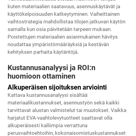
kuten materiaalien saatavuus, asennuskäytävät ja
käyttökelpoisuuden katkeytyminen. Vaiheittainen
vaihtostrategia mahdollistaa tilojen jatkuvan käytön
samalla kun osia päivitetään tarpeen mukaan.
Poistettujen materiaalien asianmukainen hävitys
noudattaa ympäristömääräyksiä ja kestävän
kehityksen parhaita käytäntöjä.
Kustannusanalyysi ja ROI:n
huomioon ottaminen
Alkuperäisen sijoituksen arviointi
Kattava kustannusanalyysi sisältää
materiaalikustannukset, asennustyön sekä kaikki
tarvittavat alustan valmistelut tai muutokset. Vaikka
harjatut EVA-vaahtolevytuotteet saattavat olla
alkuperäisesti kalliimpia verrattuna
perusvaihtoehtoihin, kokonaisomistuskustannukset