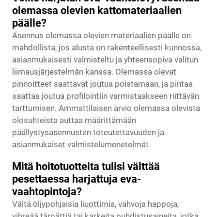
olemassa olevien kattomateriaalien
päälle?
Asennus olemassa olevien materiaalien päälle on
mahdollista, jos alusta on rakenteellisesti kunnossa,
asianmukaisesti valmisteltu ja yhteensopiva valitun
liimausjärjestelmän kanssa. Olemassa olevat
pinnoitteet saattavat joutua poistamaan, ja pintaa
saattaa joutua profilointiin varmistaakseen riittävän
tarttumisen. Ammattilaisen arvio olemassa olevista
olosuhteista auttaa määrittämään
päällystysasennusten toteutettavuuden ja
asianmukaiset valmistelumenetelmät.
Mitä hoitotuotteita tulisi välttää
pesettaessa harjattuja eva-
vaahtopintoja?
Vältä öljypohjaisia liuottimia, vahvoja happoja,
vihreää tärpättiä tai karkeita puhdistusaineita, jotka