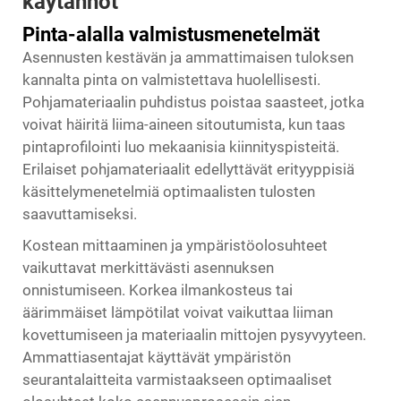
käytännöt
Pinta-alalla valmistusmenetelmät
Asennusten kestävän ja ammattimaisen tuloksen
kannalta pinta on valmistettava huolellisesti.
Pohjamateriaalin puhdistus poistaa saasteet, jotka
voivat häiritä liima-aineen sitoutumista, kun taas
pintaprofilointi luo mekaanisia kiinnityspisteitä.
Erilaiset pohjamateriaalit edellyttävät erityyppisiä
käsittelymenetelmiä optimaalisten tulosten
saavuttamiseksi.
Kostean mittaaminen ja ympäristöolosuhteet
vaikuttavat merkittävästi asennuksen
onnistumiseen. Korkea ilmankosteus tai
äärimmäiset lämpötilat voivat vaikuttaa liiman
kovettumiseen ja materiaalin mittojen pysyvyyteen.
Ammattiasentajat käyttävät ympäristön
seurantalaitteita varmistaakseen optimaaliset