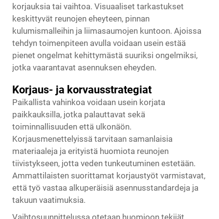
korjauksia tai vaihtoa. Visuaaliset tarkastukset
keskittyvät reunojen eheyteen, pinnan
kulumismalleihin ja liimasaumojen kuntoon. Ajoissa
tehdyn toimenpiteen avulla voidaan usein estää
pienet ongelmat kehittymästä suuriksi ongelmiksi,
jotka vaarantavat asennuksen eheyden.
Korjaus- ja korvausstrategiat
Paikallista vahinkoa voidaan usein korjata
paikkauksilla, jotka palauttavat sekä
toiminnallisuuden että ulkonäön.
Korjausmenettelyissä tarvitaan samanlaisia
materiaaleja ja erityistä huomiota reunojen
tiivistykseen, jotta veden tunkeutuminen estetään.
Ammattilaisten suorittamat korjaustyöt varmistavat,
että työ vastaa alkuperäisiä asennusstandardeja ja
takuun vaatimuksia.
Vaihtosuunnittelussa otetaan huomioon tekijät,