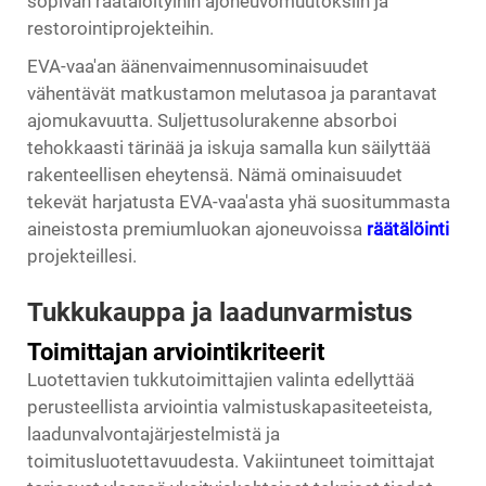
sopivan räätälöityihin ajoneuvomuutoksiin ja
restorointiprojekteihin.
EVA-vaa'an äänenvaimennusominaisuudet
vähentävät matkustamon melutasoa ja parantavat
ajomukavuutta. Suljettusolurakenne absorboi
tehokkaasti tärinää ja iskuja samalla kun säilyttää
rakenteellisen eheytensä. Nämä ominaisuudet
tekevät harjatusta EVA-vaa'asta yhä suositummasta
aineistosta premiumluokan ajoneuvoissa
räätälöinti
projekteillesi.
Tukkukauppa ja laadunvarmistus
Toimittajan arviointikriteerit
Luotettavien tukkutoimittajien valinta edellyttää
perusteellista arviointia valmistuskapasiteeteista,
laadunvalvontajärjestelmistä ja
toimitusluotettavuudesta. Vakiintuneet toimittajat