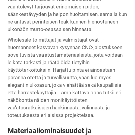
vaahtolevyt tarjoavat erinomaisen pidon,
säänkestävyyden ja helpon huoltamisen, samalla kun
ne antavat perinteisen teak-kannen hienostuneen
ulkonäön murto-osassa sen hinnasta.
Wholesale-toimittajat ja valmistajat ovat
huomanneet kasvavan kysynnän CNC-jalostukseen
soveltuvista vaa'atustamateriaaleista, joita voidaan
leikata tarkasti ja räätälöidä tietyihin
käyttötarkoituksiin. Harjattu pinta ei ainoastaan
paranna otetta ja turvallisuutta, vaan luo myös
elegantin ulkoasun, joka viehättää sekä kaupallisia
että harrastekäyttäjiä. Tämä kattava opas tutkii eri
näkökohtia näiden monikäyttöisten
vaa'atusratkaisujen hankinnasta, valinnasta ja
toteutuksesta erilaisissa projekteissa.
Materiaaliominaisuudet ja