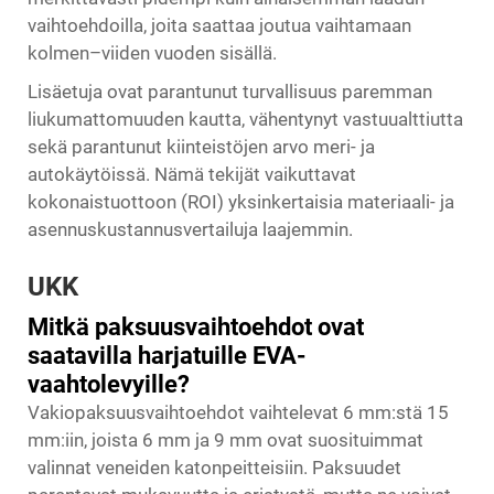
vaihtoehdoilla, joita saattaa joutua vaihtamaan
kolmen–viiden vuoden sisällä.
Lisäetuja ovat parantunut turvallisuus paremman
liukumattomuuden kautta, vähentynyt vastuualttiutta
sekä parantunut kiinteistöjen arvo meri- ja
autokäytöissä. Nämä tekijät vaikuttavat
kokonaistuottoon (ROI) yksinkertaisia materiaali- ja
asennuskustannusvertailuja laajemmin.
UKK
Mitkä paksuusvaihtoehdot ovat
saatavilla harjatuille EVA-
vaahtolevyille?
Vakiopaksuusvaihtoehdot vaihtelevat 6 mm:stä 15
mm:iin, joista 6 mm ja 9 mm ovat suosituimmat
valinnat veneiden katonpeitteisiin. Paksuudet