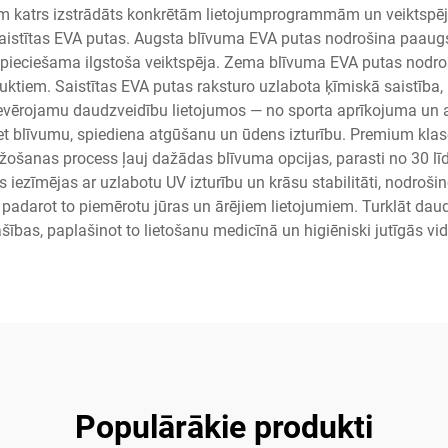
riem katrs izstrādāts konkrētām lietojumprogrammām un veiktspēj
stītas EVA putas. Augsta blīvuma EVA putas nodrošina paaugstinā
epieciešama ilgstoša veiktspēja. Zema blīvuma EVA putas nodroš
uktiem. Saistītas EVA putas raksturo uzlabota ķīmiskā saistība,
rē ievērojamu daudzveidību lietojumos — no sporta aprīkojuma u
et blīvumu, spiediena atgūšanu un ūdens izturību. Premium klase
ažošanas process ļauj dažādas blīvuma opcijas, parasti no 30 l
iezīmējas ar uzlabotu UV izturību un krāsu stabilitāti, nodrošin
padarot to piemērotu jūras un ārējiem lietojumiem. Turklāt daudz
ašības, paplašinot to lietošanu medicīnā un higiēniski jutīgās vid
Populārākie produkti