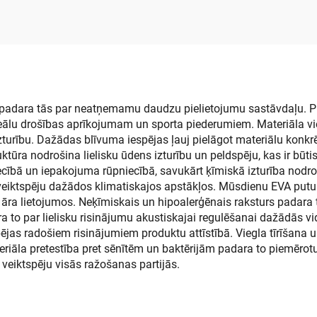
DIY buru dēļa saķ
ahtai, baseinam,
paklājs, pretslīdē
riteņbretkam,
roktura paklājs
bordei, pakāpienam
griezams lok
s padara tās par neatņemamu daudzu pielietojumu sastāvdaļu. Pi
ideālu drošības aprīkojumam un sporta piederumiem. Materiāla vieg
izturību. Dažādas blīvuma iespējas ļauj pielāgot materiālu kon
ktūra nodrošina lielisku ūdens izturību un peldspēju, kas ir būt
ecībā un iepakojuma rūpniecībā, savukārt ķīmiskā izturība nodro
eiktspēju dažādos klimatiskajos apstākļos. Mūsdienu EVA putu v
 āra lietojumos. Neķīmiskais un hipoalerģēnais raksturs padar
 to par lielisku risinājumu akustiskajai regulēšanai dažādās vi
spējas radošiem risinājumiem produktu attīstībā. Viegla tīrīšan
eriāla pretestība pret sēnītēm un baktērijām padara to piemērot
veiktspēju visās ražošanas partijās.