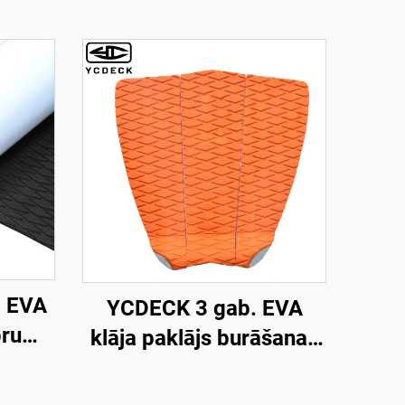
 EVA
YCDECK 3 gab. EVA
pru
klāja paklājs burāšanas
dēlim, SUP, skimbordei
ājiņu,