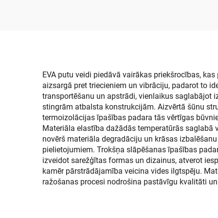
paklājs, jūras paklāja
j
sega, ledusskapja vāki,
pretslīdējošs
skim
pašlīmējošs grīdas
pārklājums Jon laivām,
EVA putu veidi piedāvā vairākas priekšrocības, ka
aizsargā pret triecieniem un vibrāciju, padarot to 
jahtas grīdai
transportēšanu un apstrādi, vienlaikus saglabājot 
stingrām atbalsta konstrukcijām. Aizvērtā šūnu stru
termoizolācijas īpašības padara tās vērtīgas būvni
Materiāla elastība dažādās temperatūrās saglabā v
novērš materiāla degradāciju un krāsas izbalēšanu
pielietojumiem. Trokšņa slāpēšanas īpašības padara
izveidot sarežģītas formas un dizainus, atverot ie
kamēr pārstrādājamība veicina vides ilgtspēju. Mat
ražošanas procesi nodrošina pastāvīgu kvalitāti un 