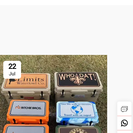
22
2
Jul
Ju