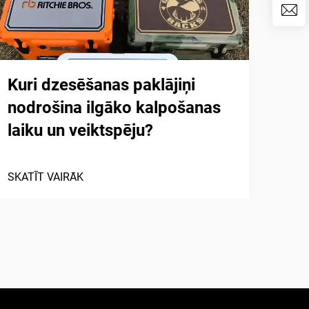
Kuri dzesēšanas paklājiņi
Pop
nodrošina ilgāko kalpošanas
put
laiku un veiktspēju?
air
SKATĪT VAIRĀK
SKAT