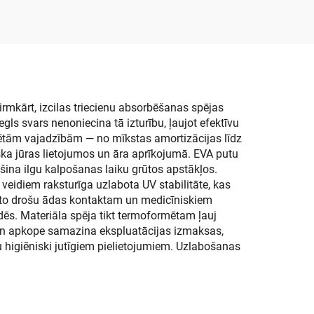
eres
šanas
,
s
rmkārt, izcilas triecienu absorbēšanas spējas
ls svars nenoniecina tā izturību, ļaujot efektīvu
krētām vajadzībām — no mīkstas amortizācijas līdz
iska jūras lietojumos un āra aprīkojumā. EVA putu
šina ilgu kalpošanas laiku grūtos apstākļos.
eidiem raksturīga uzlabota UV stabilitāte, kas
a to drošu ādas kontaktam un medicīniskiem
dēs. Materiāla spēja tikt termoformētam ļauj
a un apkope samazina ekspluatācijas izmaksas,
u higiēniski jutīgiem pielietojumiem. Uzlabošanas