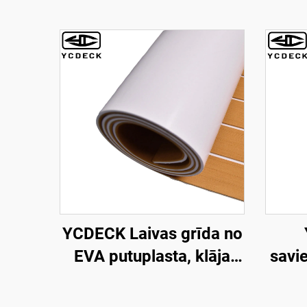
YCDECK Laivas grīda no
EVA putuplasta, klāja
savi
loksne, mākslīgais
EVA
teksaska koks, jūras
klāj