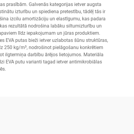
as prasībām. Galvenās kategorijas ietver augsta
tu izturību un spiediena pretestību, tādēļ tās ir
ina izcilu amortizāciju un elastīgumu, kas padara
 kas rezultātā nodrošina labāku siltumizturību un
n apaviem līdz iepakojumam un jūras produktiem.
s EVA putas bieži ietver uzlabotas šūnu struktūras,
īdz 250 kg/m³, nodrošinot pielāgošanu konkrētiem
ot ilgtermiņa darbību ārējos lietojumos. Materiāla
i EVA putu varianti tagad ietver antimikrobiālas
ēs.