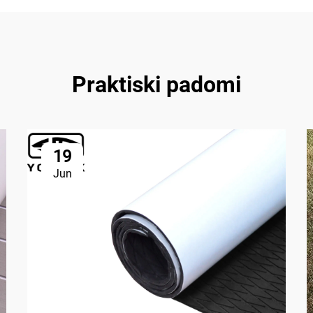
Praktiski padomi
19
Jun