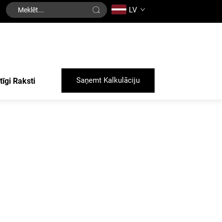
LV
Saņemt Kalkulāciju
tīgi Raksti