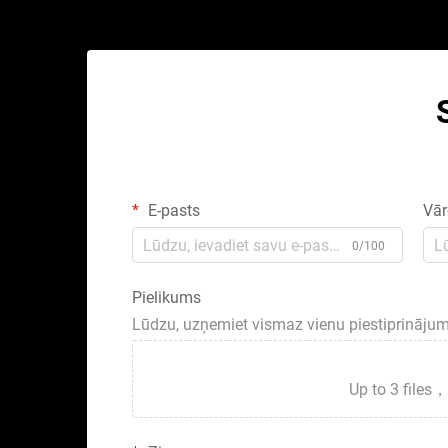
E-pasts
Vār
0/100
Pielikums
Lūdzu, uzņemiet vismaz vienu piestiprināju
Up to 3 fil