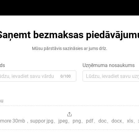
Saņemt bezmaksas piedāvājum
Mūsu pārstāvis sazināsies ar jums drīz.
ds
Uzņēmuma nosaukums
0/100
mu
es，more 30mb，suppor jpg、jpeg、png、pdf、doc、docx、xls、