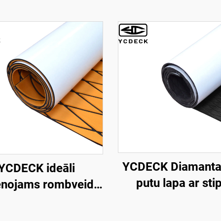
YCDECK Diamanta
YCDECK ideāli
putu lapa ar sti
enojams rombveida
pašlīmējošu
 putuplasta laivu
pretslīdēšanas pakl
a loks kajakam, RV,