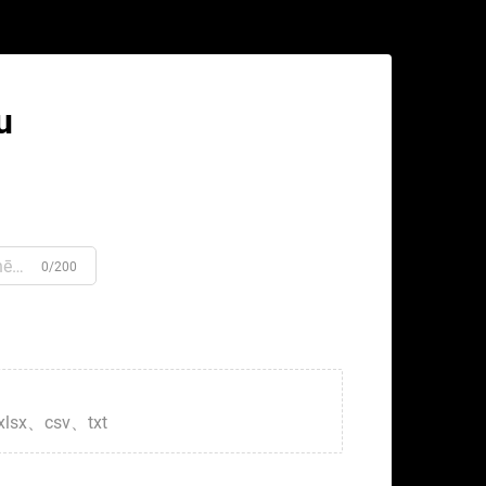
u
0/200
xlsx、csv、txt