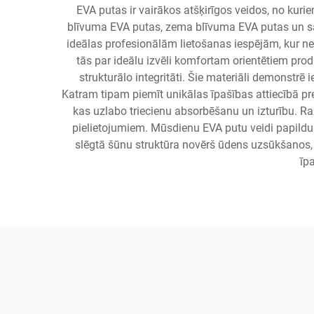
EVA putas ir vairākos atšķirīgos veidos, no ku
blīvuma EVA putas, zema blīvuma EVA putas un sai
ideālas profesionālām lietošanas iespējām, kur n
tās par ideālu izvēli komfortam orientētiem prod
strukturālo integritāti. Šie materiāli demonst
Katram tipam piemīt unikālas īpašības attiecībā pr
kas uzlabo triecienu absorbēšanu un izturību. R
pielietojumiem. Mūsdienu EVA putu veidi papildus 
slēgtā šūnu struktūra novērš ūdens uzsūkšanos, 
īp