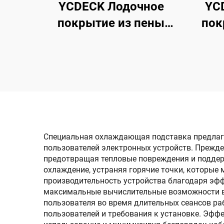
YCDECK Лодочное
YC
покрытие из пены
пок
EVA, имитация дуба,
морское покрытие для
само
лодочных полов,
96''x4
маты, коврики, листы
И
для рыбацких лодок,
Мо
платформ для купания,
для
подушек руля, полов
мото
Специальная охлаждающая подставка предлаг
пользователей электронных устройств. Прежде 
РВ
кая
предотвращая тепловые повреждения и поддер
охлаждение, устраняя горячие точки, которы
производительность устройства благодаря эф
максимальные вычислительные возможности во
пользователя во время длительных сеансов р
пользователей и требования к установке. Эфф