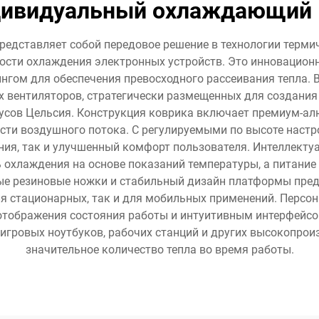
дивидуальный охлаждающий 
дставляет собой передовое решение в технологии термич
ости охлаждения электронных устройств. Это инновацион
нгом для обеспечения превосходного рассеивания тепла
 вентиляторов, стратегически размещенных для создания
дусов Цельсия. Конструкция коврика включает премиум-ал
сти воздушного потока. С регулируемыми по высоте наст
ия, так и улучшенный комфорт пользователя. Интеллекту
 охлаждения на основе показаний температуры, а питание
ые резиновые ножки и стабильный дизайн платформы пре
ля стационарных, так и для мобильных применений. Пер
тображения состояния работы и интуитивным интерфейсом
игровых ноутбуков, рабочих станций и других высокопро
значительное количество тепла во время работы.