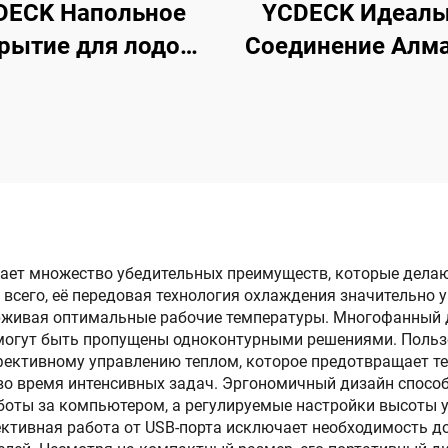
DECK Напольное
YCDECK Идеаль
рытие для лодок
Соединение Алм
ПВХ пена с
Пена EVA Лодоч
клеящимся слоем
Палуба 6 мм Тол
5.6''/36''/21.6''/16.8''
Антискользящ
митация тика
Морское Напол
рское покрытие
Покрытие с Мо
 палубы катера,
Самоклеющимс
рной лодки, яхты,
ает множество убедительных преимуществ, которые делаю
всего, её передовая технология охлаждения значительно 
ка и платформы
живая оптимальные рабочие температуры. Многофанный д
для купания
е могут быть пропущены одноконтурными решениями. Пол
фективному управлению теплом, которое предотвращает т
 время интенсивных задач. Эргономичный дизайн способс
аботы за компьютером, а регулируемые настройки высоты
ективная работа от USB-порта исключает необходимость д