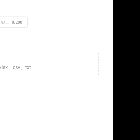
0/200
xlsx、csv、txt