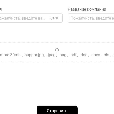
я
Название компании
0/100
es，more 30mb，suppor jpg、jpeg、png、pdf、doc、docx、xls、
Отправить