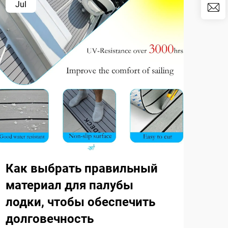
Jul
Ju
Как выбрать правильный
Ка
материал для палубы
по
лодки, чтобы обеспечить
са
долговечность
сл