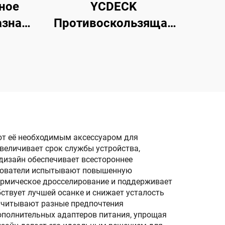
ное
YCDECK
азная
Противоскользящая
ная
Накладка на Хвост
щиной
Доски из EVA для
ее
Snowboarding, SUP,
ьное
Longboard
щным
я 3M
т её необходимым аксессуаром для
увеличивает срок службы устройства,
изайн обеспечивает всестороннее
ьзователи испытывают повышенную
ермическое дросселирование и поддерживает
твует лучшей осанке и снижает усталость
 учитывают разные предпочтения
ополнительных адаптеров питания, упрощая