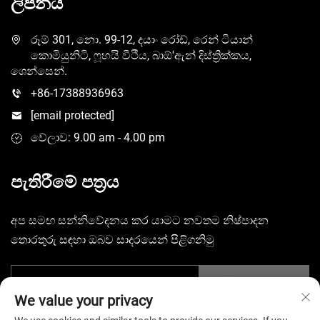
ලිපිනය
රූම් 301, නො. 99-12, දයාං රෝඩ්, රෙන් ටියාන්
කොමියුනිටි, ෆූහයි වීථිය, බාඕ'ඇන් දිස්ත්‍රික්කය,
ශෙන්සෙන්.
+86-17388936963
[email protected]
වේලාව: 9.00 am - 4.00 pm
පැතිරීමේ පත්‍රය
අප සමඟ සන්නිවේදනය කර යාමට නවතම නිෂ්පාදන
තොරතුරු සඳහා ඔබව සාදරයෙන් පිළිගනිමු
ඉදිරිපත් කරන්න
We value your privacy