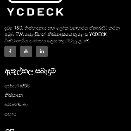
ද්‍රව්‍ය R&D, නිෂ්පාදනය සහ ලෝක ව්‍යාපාරය ඒකාබද්ධ කරන
ප්‍රමුඛ EVA පෙළපිඟන් නිෂ්පාදකයෙකු ලෙස YCDECK
විශ්වාසනීය සාමාන්‍ය ලෙස හඳුන්වනු ලැබේ.
ඇතුල්කල සබැඳුම්
අත්සන් කිරීම
නිෂ්පාදන
සම්බන්ධතා
සහාය