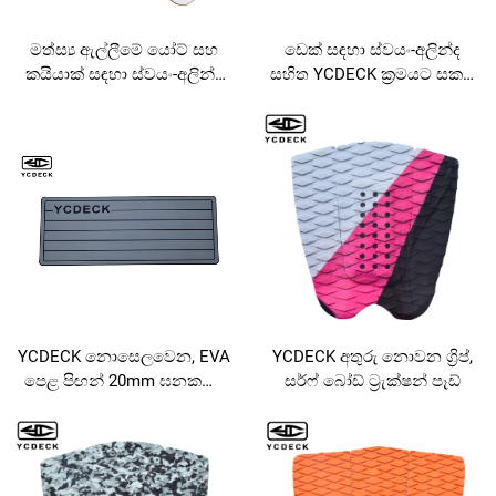
මත්ස්‍ය ඇල්ලීමේ යෝට් සහ
ඩෙක් සඳහා ස්වයං-අලින්ද
කයියාක් සඳහා ස්වයං-අලින්ද
සහිත YCDECK ක්‍රමයට සකස්
සහිත YCDECK EVA ලේසර්
කළ හැකි මත්ස්‍ය පාලම
කළ මත්ස්‍ය පාලම
YCDECK නොසෙලවෙන, EVA
YCDECK අතුරු නොවන ග්‍රිප්,
පෙළ පිඟන් 20mm ඝනකමේ
සර්ෆ් බෝඩ් ට්‍රැක්ෂන් පෑඩ්
14x36" බෝට් හෙල්ම් පෑඩ්