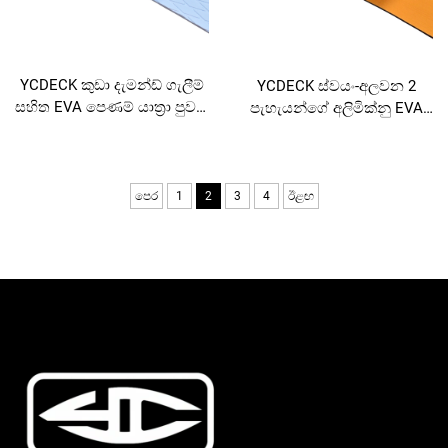
YCDECK කුඩා දැමන්ඩ් ගැලීම්
YCDECK ස්වයං-අලවන 2
සහිත EVA පෙණම් යාත්‍රා පුවරු
පැහැයන්ගේ අලිමික්නු EVA
අන්තර්ජල රහිත ගැටීම් පෑඩ්
පෙළ පත්‍රය CNC කැටයම්
ස්වයං-අලින්දු සහිත සුදු පැහැය
සඳහා සුදුසුය
පෙර
1
2
3
4
ඊළඟ