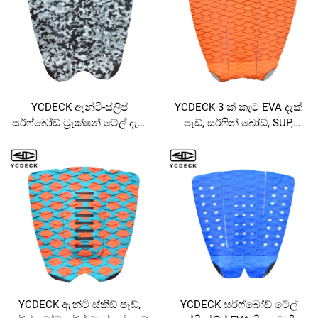
YCDECK ඇන්ටි-ස්ලිප්
YCDECK 3 ක් කැට EVA දැක්
සර්ෆ්බෝඩ් ට්‍රැක්ෂන් ටේල් දැක්
පෑඩ්, සර්ෆින් බෝඩ්, SUP,
ග්‍රිප්
ස්කිම්බෝඩ් සඳහා
YCDECK ඇන්ටි ස්කිඩ් පෑඩ්,
YCDECK සර්ෆ්බෝඩ් ටේල්