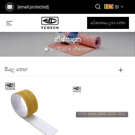
SI
[email protected]
අධිකරණය ලබා ගන්න
නිෂ්පාදන
මුල් පිටුව
>
නිෂ්පාදන
සියලු තොග