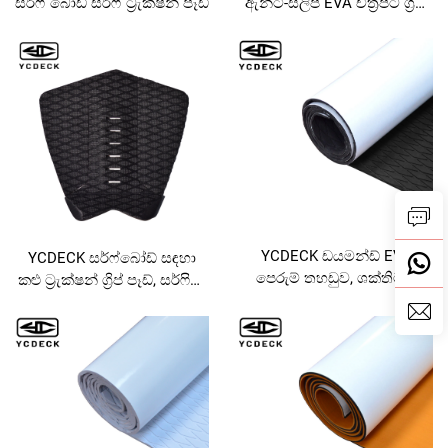
සර්ෆ් බෝඩ් සර්ෆ් ට්‍රැක්ෂන් පෑඩ්
ඇන්ටි-ස්ලිප් EVA චිත්‍රපට ග්‍රිප්,
ස්නෝබෝඩින්, SUP, දීර්ඝ
බෝඩ් සඳහා
YCDECK ඩයමන්ඩ් EVA
YCDECK සර්ෆ්බෝඩ් සඳහා
පෙරුම් තහඩුව, ශක්තිමත්
කළු ට්‍රැක්ෂන් ග්‍රිප් පෑඩ්, සර්ෆින්,
ස්වයං-අලුල් නොවන පෑඩ්
SUP, ස්කිම්බෝඩ් සඳහා
සහිතව, DIY සර්ෆ්බෝඩ්
ට්‍රැක්ෂන් පෑඩ්, අතුරු
නොගැසෙන ග්‍රිප් මැට්, කපා
හැකි තහඩුව