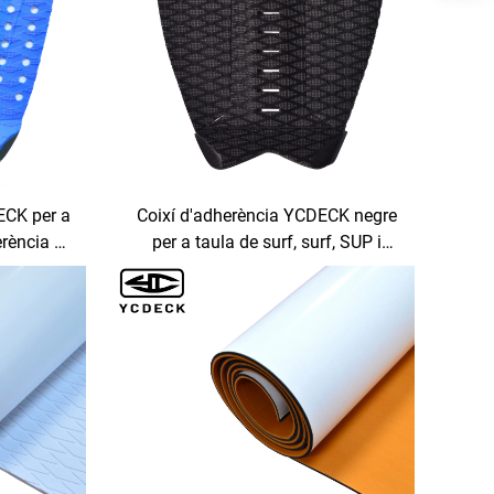
ECK per a
Coixí d'adherència YCDECK negre
erència de
per a taula de surf, surf, SUP i
oard, SUP
skimboard