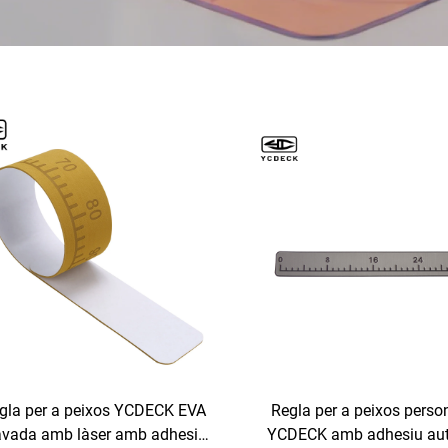
gla per a peixos YCDECK EVA
Regla per a peixos perso
avada amb làser amb adhesiu
YCDECK amb adhesiu au