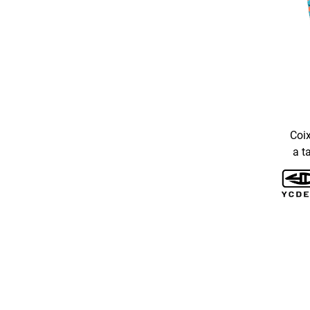
Coix
a t