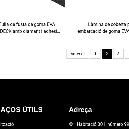
Làmina de coberta p
Fulla de fusta de goma EVA
embarcació de goma EV
DECK amb diamant i adhesiu
amb motllura de diaman
, coixí antilliscant per fer còpia
antilliscant, de color b
 surf, estora antilliscant, fulla
adhesiu
tallable
Anterior
1
2
3
AÇOS ÚTILS
Adreça
ització
Habitació 301, número 99