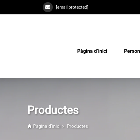
[email protected]
Pàgina d’inici
Person
Productes
Pàgina d’inici
>
Productes