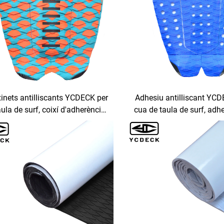
inets antilliscants YCDECK per
Adhesiu antilliscant YCD
aula de surf, coixí d'adherència
cua de taula de surf, adh
per a surf
coberta EVA per a snowb
i longboard