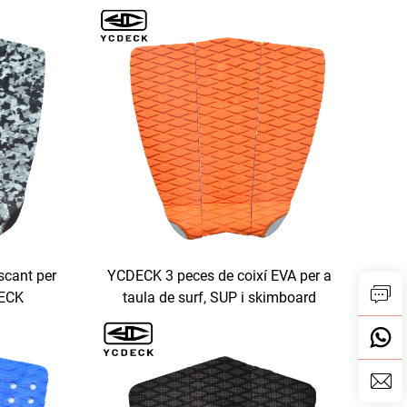
personalitzable YCDECK EVA de
14x36 polzades per a embarcació
scant per
YCDECK 3 peces de coixí EVA per a
DECK
taula de surf, SUP i skimboard