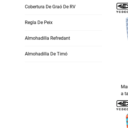
au
Cobertura De Graó De RV
Regla De Peix
Almohadilla Refredant
Almohadilla De Timó
Man
a t