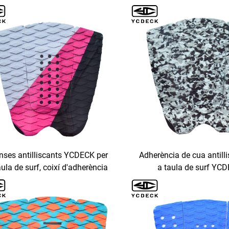
toadhesiu per a iots de pesca,
per a coberta
piragües
ses antilliscants YCDECK per
Adherència de cua antilli
aula de surf, coixí d'adherència
a taula de surf YC