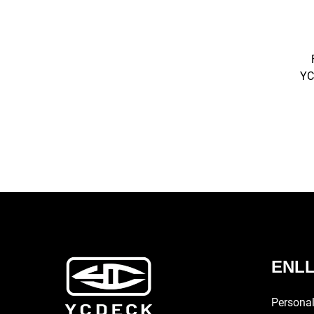
YC
fort
de
ENLL
Personal