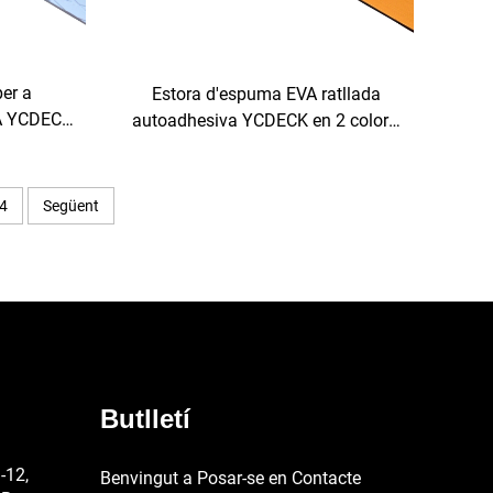
er a
Estora d'espuma EVA ratllada
A YCDECK
autoadhesiva YCDECK en 2 colors,
t petit,
adequada per a tall CNC
lanc, amb
4
Següent
Butlletí
-12,
Benvingut a Posar-se en Contacte