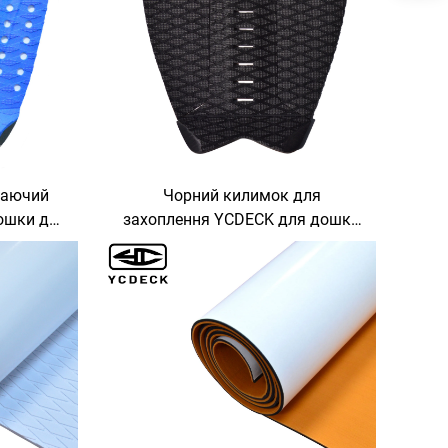
заючий
Чорний килимок для
ошки для
захоплення YCDECK для дошки
риття з
для серфінгу, серфінг, SUP,
 SUP,
скімборд