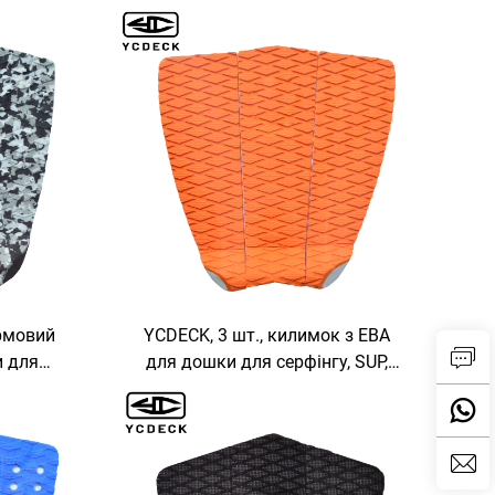
луби
завтовшки, 14x36", для румпеля
човна
рмовий
YCDECK, 3 шт., килимок з ЕВА
и для
для дошки для серфінгу, SUP,
K
скімборду