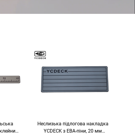
льська
Неслизька підлогова накладка
оклейним
YCDECK з ЕВА-піни, 20 мм