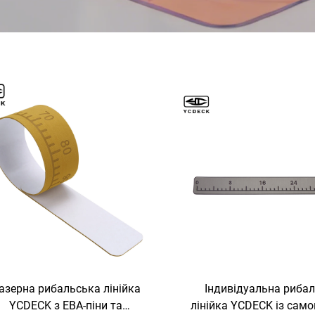
азерна рибальська лінійка
Індивідуальна риба
YCDECK з ЕВА-піни та
лінійка YCDECK із сам