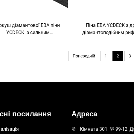
Піна ЕВА YCDECK з д
ркуш діамантової ЕВА піни
діамантоподібним риф
YCDECK із сильним
палубне покриття для
оклеєвим проти-ковзаючим
білий протикувальний
лимком, килимок для грипу
із самоклейним ш
 дошці для серфінгу, проти-
Попередній
1
2
3
заючий мат для захоплення,
піддається обрізці
сні посилання
Адреса
уалізація
Кімната 301, № 99-12, 