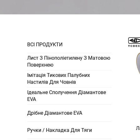
ВСІ ПРОДУКТИ
Лист З Пінополіетилену З Матовою
Поверхнею
Імітація Тикових Палубних
Настилів Для Човнів
Ідеальне Сполучення Діамантове
EVA
Дрібне Діамантове EVA
Л
Ручки / Накладка Для Тяги