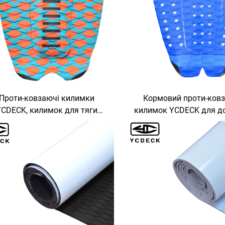
Проти-ковзаючі килимки
Кормовий проти-ков
YCDECK, килимок для тяги
килимок YCDECK для д
дошки для серфінгу
серфінгу, клейове пок
ЕВА для скейтборду,
лонгборду