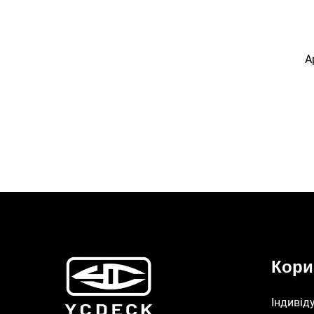
А
сам
ки
на
ков
Кори
Індивід