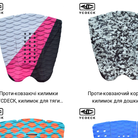
самоклейним шаром для
покриттям для па
рибальських яхт та каяків
Проти-ковзаючі килимки
Проти-ковзаючий ко
YCDECK, килимок для тяги
килимок для дошк
дошки для серфінгу
серфінгу YCDEC