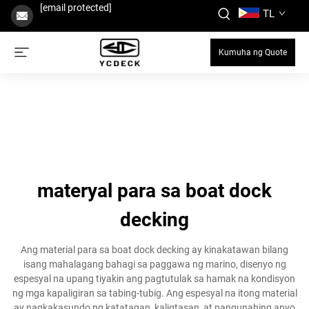
[email protected]
TL
Kumuha ng Quote
materyal para sa boat dock
decking
Ang material para sa boat dock decking ay kinakatawan bilang
isang mahalagang bahagi sa paggawa ng marino, disenyo ng
espesyal na upang tiyakin ang pagtutulak sa hamak na kondisyon
ng mga kapaligiran sa tabing-tubig. Ang espesyal na itong material
ay nagkakasundo ng katatagan, kaligtasan, at pangunahing anyo