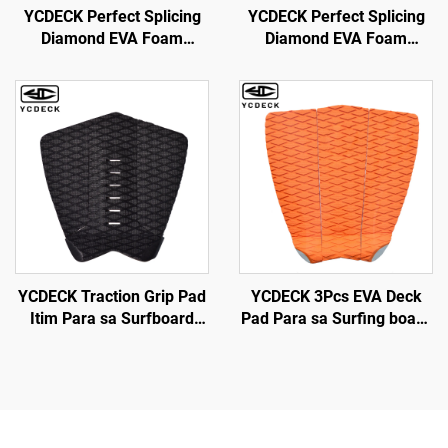
YCDECK Perfect Splicing
YCDECK Perfect Splicing
Diamond EVA Foam
Diamond EVA Foam
Marine Boat Decking
Marine Carpet para sa
Sheet Non-Slip Mat para
Motorboat Yacht Kayak RV
sa Jon Motor Boats Yacht
Helm Pad RV Floor
YCDECK Traction Grip Pad
YCDECK 3Pcs EVA Deck
Itim Para sa Surfboard
Pad Para sa Surfing board
Surfing SUP Skimboard
SUP Skimboard