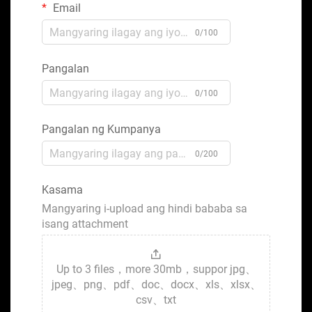
Email
0/100
Pangalan
0/100
Pangalan ng Kumpanya
0/200
Kasama
Mangyaring i-upload ang hindi bababa sa
isang attachment
Up to 3 files，more 30mb，suppor jpg、
jpeg、png、pdf、doc、docx、xls、xlsx、
csv、txt