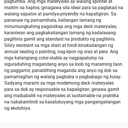
pagtumba. Ang mga materyales ay walang splinter at
maitim sa haplos, ginagawa sila ideal para sa paglakad na
walang sapatos at pamilya-priyendly na kapaligiran. Sa
pananaw ng pamamihala, kailangan lamang ng
minumungkahing pagsisikap ang mga deck materyales,
karaniwan ang pagkakailangan lamang ng kadalasang
paglilinis gamit ang standard na produkto ng paglilinis.
Sila'y resistant sa mga stain at hindi kinakailangan ng
annual sealing o painting, nag-iipon ng oras at pera. Ang
mga katangiang color-stable ay nagpapatuloy na
siguraduhing magandang anyo sa loob ng maraming taon
ng paggamit, panatilihing maganda ang anyo ng dok sa
pamamagitan ng walang pagbaba o pagbabago ng kulay.
Sadyang marami sa mga modernong deck materyales
para sa dok ay responsable sa kapaligiran, ginawa gamit
ang maibabalik na materyales at sustainable na praktika
na nakakaintindi sa kasalukuyang mga pangangailangan
ng ekolohiya.