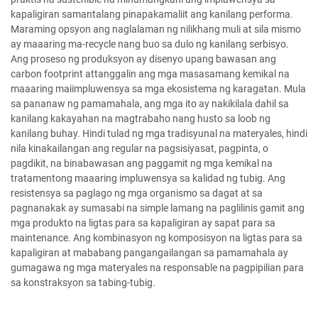
kapaligiran samantalang pinapakamaliit ang kanilang performa.
Maraming opsyon ang naglalaman ng nilikhang muli at sila mismo
ay maaaring ma-recycle nang buo sa dulo ng kanilang serbisyo.
Ang proseso ng produksyon ay disenyo upang bawasan ang
carbon footprint attanggalin ang mga masasamang kemikal na
maaaring maiimpluwensya sa mga ekosistema ng karagatan. Mula
sa pananaw ng pamamahala, ang mga ito ay nakikilala dahil sa
kanilang kakayahan na magtrabaho nang husto sa loob ng
kanilang buhay. Hindi tulad ng mga tradisyunal na materyales, hindi
nila kinakailangan ang regular na pagsisiyasat, pagpinta, o
pagdikit, na binabawasan ang paggamit ng mga kemikal na
tratamentong maaaring impluwensya sa kalidad ng tubig. Ang
resistensya sa paglago ng mga organismo sa dagat at sa
pagnanakak ay sumasabi na simple lamang na paglilinis gamit ang
mga produkto na ligtas para sa kapaligiran ay sapat para sa
maintenance. Ang kombinasyon ng komposisyon na ligtas para sa
kapaligiran at mababang pangangailangan sa pamamahala ay
gumagawa ng mga materyales na responsable na pagpipilian para
sa konstraksyon sa tabing-tubig.