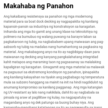
Makahaba ng Panahon
Ang kakaibang resistensya sa panahon ng mga modernong
material para sa boat dock decking ay nagpapakita ng kanilang
kapansin-pansin sa industriya ng konstraksyon sa karagatan.
Inihanda ang mga ito gamit ang unang klase na teknolohiya ng
polimero na bumubuo ng walang puwang na barayre laban sa
pagkakaroon ng tubig, na nagbabalsem upang maiwasan ang pag-
aabsorb ng tubig na madalas nang humahantong sa pagkasira ng
material. Ang makabagong anyo na ito ay nagbibigay-daan para
maiwanan ng decking ang kanyang pangkalahatang integridad
kahit matapos ang maraming taon ng pagsasanay sa malalaking
kapaligiran ng karagatan. Ginagamit ang mga material sa malawak
na pagsusuri sa ekstremong kondisyon ng panahon, ipinapakita
ang kanilang kakayahan na tiyakin ang pagbabago ng temperatura
mula sa subzero hanggang sa mainit na init na hindi nagdidulot ng
anumang kompromiso sa kanilang pagganap. Ang mga katangian
ng UV-resistant ay lalo nang nakikilala, dahil ito ay nagbabala sa
pinsala ng araw at paglilitaw ng kulay, na nagpapatuloy na
magandang anyo ng dek patungo sa buong buhay niya. Ang
kamangha-manghang katatangan na ito ay nagreresulta sa isang