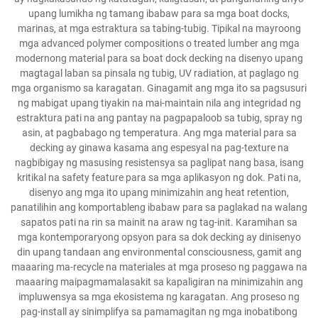
upang lumikha ng tamang ibabaw para sa mga boat docks,
marinas, at mga estraktura sa tabing-tubig. Tipikal na mayroong
mga advanced polymer compositions o treated lumber ang mga
modernong material para sa boat dock decking na disenyo upang
magtagal laban sa pinsala ng tubig, UV radiation, at paglago ng
mga organismo sa karagatan. Ginagamit ang mga ito sa pagsusuri
ng mabigat upang tiyakin na mai-maintain nila ang integridad ng
estraktura pati na ang pantay na pagpapaloob sa tubig, spray ng
asin, at pagbabago ng temperatura. Ang mga material para sa
decking ay ginawa kasama ang espesyal na pag-texture na
nagbibigay ng masusing resistensya sa paglipat nang basa, isang
kritikal na safety feature para sa mga aplikasyon ng dok. Pati na,
disenyo ang mga ito upang minimizahin ang heat retention,
panatilihin ang komportableng ibabaw para sa paglakad na walang
sapatos pati na rin sa mainit na araw ng tag-init. Karamihan sa
mga kontemporaryong opsyon para sa dok decking ay dinisenyo
din upang tandaan ang environmental consciousness, gamit ang
maaaring ma-recycle na materiales at mga proseso ng paggawa na
maaaring maipagmamalasakit sa kapaligiran na minimizahin ang
impluwensya sa mga ekosistema ng karagatan. Ang proseso ng
pag-install ay sinimplifya sa pamamagitan ng mga inobatibong