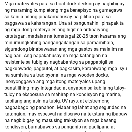
Mga materyales para sa boat dock decking ay nagbibigay
ng maraming kumpletong mga benepisyo na gumagawa
sa kanila bilang pinakamahusay na pilihan para sa
paggawa sa kaharangan. Una at pangunahin, ipinapakita
ng mga itong materyales ang higit na ordinaryong
katatagan, madalas na tumatagal 20-25 taon kasama ang
minumungkahing pangangailangan sa pamamihala,
siguradong binabawasan ang mga gastos sa malalim na
pag-aari. Ang napakahusay na mga katangian na
resistente sa tubig ay nagbabantog sa pagpapigil sa
pagkubwado, pagputol, at pagkasira, karaniwang mga isyu
na sumisira sa tradisyonal na mga wooden docks.
Inenyonggawa ang mga itong materyales upang
panatilihing may integridad at anyapan sa kabila ng tuloy-
tuloy na eksposura sa mahirap na kondisyon ng marine,
kabilang ang asin na tubig, UV rays, at ekstremong
pagbabago ng panahon. Maaaring lahat ang seguridad na
katangian, may espesyal na disenyo na tekstura ng ibabaw
na nagbibigay ng masusing traksiyon sa mga basang
kondisyon, bumabawas sa panganib ng paglipana at