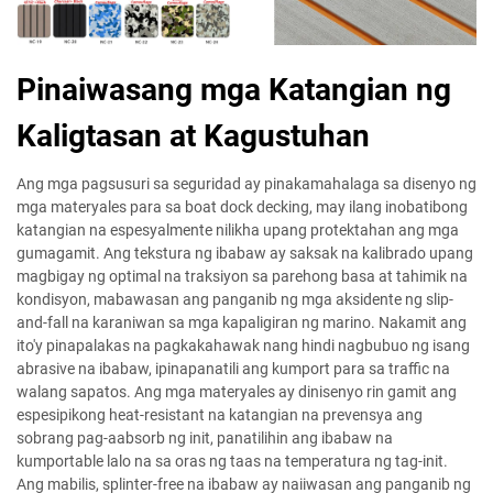
Pinaiwasang mga Katangian ng
Kaligtasan at Kagustuhan
Ang mga pagsusuri sa seguridad ay pinakamahalaga sa disenyo ng
mga materyales para sa boat dock decking, may ilang inobatibong
katangian na espesyalmente nilikha upang protektahan ang mga
gumagamit. Ang tekstura ng ibabaw ay saksak na kalibrado upang
magbigay ng optimal na traksiyon sa parehong basa at tahimik na
kondisyon, mabawasan ang panganib ng mga aksidente ng slip-
and-fall na karaniwan sa mga kapaligiran ng marino. Nakamit ang
ito'y pinapalakas na pagkakahawak nang hindi nagbubuo ng isang
abrasive na ibabaw, ipinapanatili ang kumport para sa traffic na
walang sapatos. Ang mga materyales ay dinisenyo rin gamit ang
espesipikong heat-resistant na katangian na prevensya ang
sobrang pag-aabsorb ng init, panatilihin ang ibabaw na
kumportable lalo na sa oras ng taas na temperatura ng tag-init.
Ang mabilis, splinter-free na ibabaw ay naiiwasan ang panganib ng