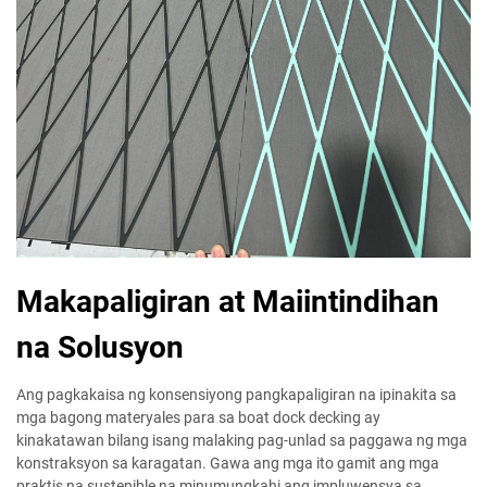
Makapaligiran at Maiintindihan
na Solusyon
Ang pagkakaisa ng konsensiyong pangkapaligiran na ipinakita sa
mga bagong materyales para sa boat dock decking ay
kinakatawan bilang isang malaking pag-unlad sa paggawa ng mga
konstraksyon sa karagatan. Gawa ang mga ito gamit ang mga
praktis na sustenible na minumungkahi ang impluwensya sa