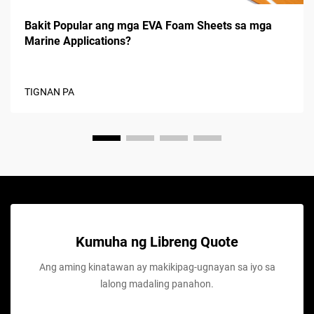
Bakit Popular ang mga EVA Foam Sheets sa mga
Marine Applications?
TIGNAN PA
Kumuha ng Libreng Quote
Ang aming kinatawan ay makikipag-ugnayan sa iyo sa
lalong madaling panahon.