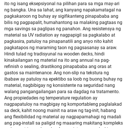
ito ng isang eksepsiyonal na pilihan para sa mga may-ari
ng bangka. Una sa lahat, ang kanyang napakamatagal na
pagkakaroon ng buhay ay sigifikanteng pinapababa ang
bilis ng pagpapalit, humahantong sa malaking pagtaas ng
mga savings sa paglipas ng panahon. Ang resistensya ng
material sa UV radiation ay nagpapigil sa pagkalabo at
pagkasira, patuloy na pinapanatili ang anyo nito kahit
pagkatapos ng maraming taon ng pagsasanay sa araw.
Hindi tulad ng tradisyunal na wooden decks, hindi
kinakailangan ng material na ito ang annual na pag-
refinish o sealing, drastikong pinapababa ang oras at
gastos sa maintenance. Ang non-slip na tekstura ng
ibabaw ay patuloy na epektibo sa loob ng buong buhay ng
material, nagbibigay ng konsistente na seguridad nang
walang pangangailangan para sa dagdag na tratamento.
Ang propiedades ng temperature regulation ay
nagpapatuloy na magbigay ng komportableng paglalakad
sa deck, kahit noong mainit na araw ng tag-init, habang
ang flexibilidad ng material ay nagpapamahagi ng madali
ang pag-install sa paligid ng maaaring makitang kompleks