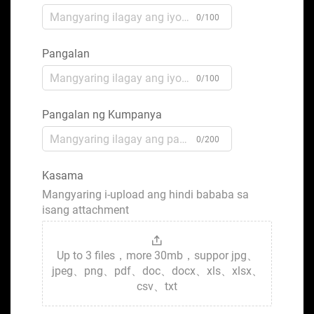
0/100
Pangalan
0/100
Pangalan ng Kumpanya
0/200
Kasama
Mangyaring i-upload ang hindi bababa sa
isang attachment
Up to 3 files，more 30mb，suppor jpg、
jpeg、png、pdf、doc、docx、xls、xlsx、
csv、txt