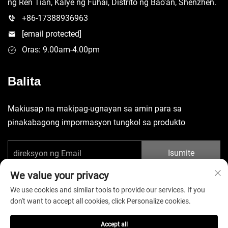
ng Ren Tian, Kalye ng Fuhai, Distrito ng Bao'an, Shenzhen.
+86-17388936963
[email protected]
Oras: 9.00am-4.00pm
Balita
Makiusap na makipag-ugnayan sa amin para sa
pinakabagong impormasyon tungkol sa produkto
Isumite
We value your privacy
We use cookies and similar tools to provide our services. If you
don't want to accept all cookies, click Personalize cookies.
Copyright © 2025 China Shenzhen Yuecheng Sporting Goods Co.,
Accept all