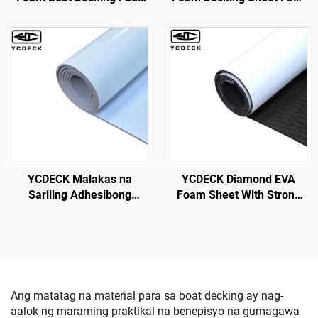
Teak Marine Flooring Boat
Teak Marine Mat Marine
Mat Boat Carpet Sheet
Carpet Cooler Tops Non-
para sa Jon Boats Swim
Slip Self-Adhesive
Platform Helm Pad RV
Flooring para sa Jon Boats
Floor
Yacht Floor
YCDECK Diamond EVA
YCDECK Malakas na
Foam Sheet With Strong
Sariling Adhesibong
Self-Adhesive Nonskid
Puting Brushed EVA Foam
Pad DIY Surfboard
Boat Decking 5mm
Traction Pad Non-Slip Grip
Latakbuhay Anti-Slip
Mat Trimmable Sheet
Marine Flooring Mat
Ang matatag na material para sa boat decking ay nag-
aalok ng maraming praktikal na benepisyo na gumagawa