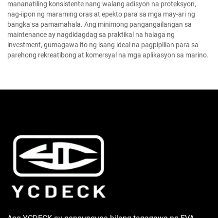
mananatiling konsistente nang walang adisyon na proteksyon,
nag-iipon ng maraming oras at epekto para sa mga may-ari ng
bangka sa pamamahala. Ang minimong pangangailangan sa
maintenance ay nagdidagdag sa praktikal na halaga ng
investment, gumagawa ito ng isang ideal na pagpipilian para sa
parehong rekreatibong at komersyal na mga aplikasyon sa marino.