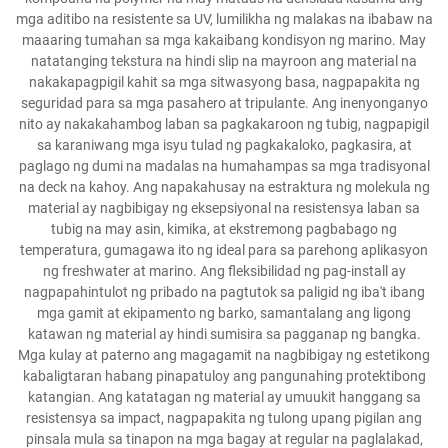
mga aditibo na resistente sa UV, lumilikha ng malakas na ibabaw na
maaaring tumahan sa mga kakaibang kondisyon ng marino. May
natatanging tekstura na hindi slip na mayroon ang material na
nakakapagpigil kahit sa mga sitwasyong basa, nagpapakita ng
seguridad para sa mga pasahero at tripulante. Ang inenyonganyo
nito ay nakakahambog laban sa pagkakaroon ng tubig, nagpapigil
sa karaniwang mga isyu tulad ng pagkakaloko, pagkasira, at
paglago ng dumi na madalas na humahampas sa mga tradisyonal
na deck na kahoy. Ang napakahusay na estraktura ng molekula ng
material ay nagbibigay ng eksepsiyonal na resistensya laban sa
tubig na may asin, kimika, at ekstremong pagbabago ng
temperatura, gumagawa ito ng ideal para sa parehong aplikasyon
ng freshwater at marino. Ang fleksibilidad ng pag-install ay
nagpapahintulot ng pribado na pagtutok sa paligid ng iba't ibang
mga gamit at ekipamento ng barko, samantalang ang ligong
katawan ng material ay hindi sumisira sa pagganap ng bangka.
Mga kulay at paterno ang magagamit na nagbibigay ng estetikong
kabaligtaran habang pinapatuloy ang pangunahing protektibong
katangian. Ang katatagan ng material ay umuukit hanggang sa
resistensya sa impact, nagpapakita ng tulong upang pigilan ang
pinsala mula sa tinapon na mga bagay at regular na paglalakad,