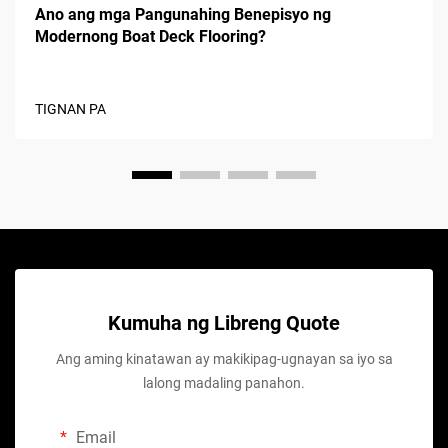
Ano ang mga Pangunahing Benepisyo ng
Modernong Boat Deck Flooring?
TIGNAN PA
Kumuha ng Libreng Quote
Ang aming kinatawan ay makikipag-ugnayan sa iyo sa
lalong madaling panahon.
Email