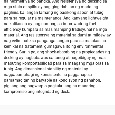
na heometriya ng bangka. Ang resistensya ng decking sa
mga stain at spills ay nagiging dahilan ng madaling
paglinis, kailangan lamang ng basikong sabon at tubig
para sa regular na maintenance. Ang kanyang lightweight
na kalikasan ay nag-uumbag sa impruwadong fuel
efficiency kumpara sa mas mahiping tradisyunal na mga
material. Ang resistensya ng material sa dumi at mildew ay
nag-eeliminate sa pangangailangan para sa malakas na
kemikal na tratament, gumagawa ito ng environmental
friendly. Suriin pa, ang shock-absorbing na propiedades ng
decking ay nagbabawas sa tunog at nagbibigay ng mas
mabuting komportabilidad para sa maagang mga oras sa
tubig. Ang dimensional stability ng material ay
nagpapamahagi ng konsistente na pagganap sa
pamamagitan ng baryable na kondisyon ng panahon,
pigilang ang pagwarp o pagkukulang na maaaring
kompromiso ang integridad ng deck.