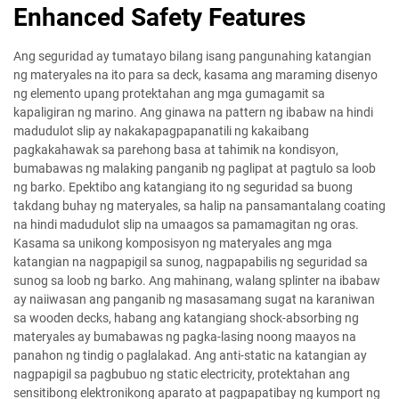
Enhanced Safety Features
Ang seguridad ay tumatayo bilang isang pangunahing katangian
ng materyales na ito para sa deck, kasama ang maraming disenyo
ng elemento upang protektahan ang mga gumagamit sa
kapaligiran ng marino. Ang ginawa na pattern ng ibabaw na hindi
madudulot slip ay nakakapagpapanatili ng kakaibang
pagkakahawak sa parehong basa at tahimik na kondisyon,
bumabawas ng malaking panganib ng paglipat at pagtulo sa loob
ng barko. Epektibo ang katangiang ito ng seguridad sa buong
takdang buhay ng materyales, sa halip na pansamantalang coating
na hindi madudulot slip na umaagos sa pamamagitan ng oras.
Kasama sa unikong komposisyon ng materyales ang mga
katangian na nagpapigil sa sunog, nagpapabilis ng seguridad sa
sunog sa loob ng barko. Ang mahinang, walang splinter na ibabaw
ay naiiwasan ang panganib ng masasamang sugat na karaniwan
sa wooden decks, habang ang katangiang shock-absorbing ng
materyales ay bumabawas ng pagka-lasing noong maayos na
panahon ng tindig o paglalakad. Ang anti-static na katangian ay
nagpapigil sa pagbubuo ng static electricity, protektahan ang
sensitibong elektronikong aparato at pagpapatibay ng kumport ng