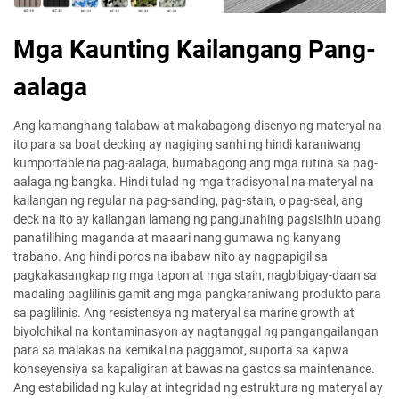
Mga Kaunting Kailangang Pang-
aalaga
Ang kamanghang talabaw at makabagong disenyo ng materyal na
ito para sa boat decking ay nagiging sanhi ng hindi karaniwang
kumportable na pag-aalaga, bumabagong ang mga rutina sa pag-
aalaga ng bangka. Hindi tulad ng mga tradisyonal na materyal na
kailangan ng regular na pag-sanding, pag-stain, o pag-seal, ang
deck na ito ay kailangan lamang ng pangunahing pagsisihin upang
panatilihing maganda at maaari nang gumawa ng kanyang
trabaho. Ang hindi poros na ibabaw nito ay nagpapigil sa
pagkakasangkap ng mga tapon at mga stain, nagbibigay-daan sa
madaling paglilinis gamit ang mga pangkaraniwang produkto para
sa paglilinis. Ang resistensya ng materyal sa marine growth at
biyolohikal na kontaminasyon ay nagtanggal ng pangangailangan
para sa malakas na kemikal na paggamot, suporta sa kapwa
konseyensiya sa kapaligiran at bawas na gastos sa maintenance.
Ang estabilidad ng kulay at integridad ng estruktura ng materyal ay