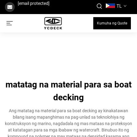
[email protected]
TL
Kumuha ng Quote
matatag na material para sa boat
decking
Ang matatag na material para sa boat decking ay kinakatawan
bilang isang mapanghimas na pag-unlad sa teknolohiya ng
konstruksyon ng marino, nagdadala ng mas mataas na proteksyon
at katatagan para sa mga ibabaw ng watercraft. Binubuo ito ng
kompound na polymer na may mataas na densidad kasama ang