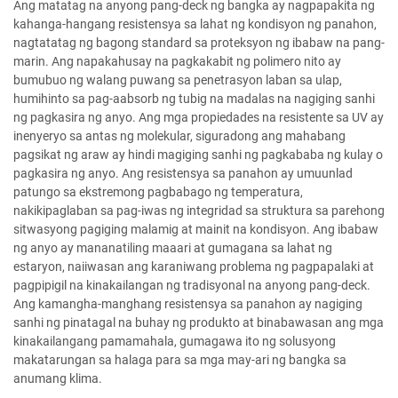
Ang matatag na anyong pang-deck ng bangka ay nagpapakita ng
kahanga-hangang resistensya sa lahat ng kondisyon ng panahon,
nagtatatag ng bagong standard sa proteksyon ng ibabaw na pang-
marin. Ang napakahusay na pagkakabit ng polimero nito ay
bumubuo ng walang puwang sa penetrasyon laban sa ulap,
humihinto sa pag-aabsorb ng tubig na madalas na nagiging sanhi
ng pagkasira ng anyo. Ang mga propiedades na resistente sa UV ay
inenyeryo sa antas ng molekular, siguradong ang mahabang
pagsikat ng araw ay hindi magiging sanhi ng pagkababa ng kulay o
pagkasira ng anyo. Ang resistensya sa panahon ay umuunlad
patungo sa ekstremong pagbabago ng temperatura,
nakikipaglaban sa pag-iwas ng integridad sa struktura sa parehong
sitwasyong pagiging malamig at mainit na kondisyon. Ang ibabaw
ng anyo ay mananatiling maaari at gumagana sa lahat ng
estaryon, naiiwasan ang karaniwang problema ng pagpapalaki at
pagpipigil na kinakailangan ng tradisyonal na anyong pang-deck.
Ang kamangha-manghang resistensya sa panahon ay nagiging
sanhi ng pinatagal na buhay ng produkto at binabawasan ang mga
kinakailangang pamamahala, gumagawa ito ng solusyong
makatarungan sa halaga para sa mga may-ari ng bangka sa
anumang klima.