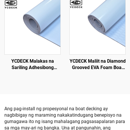
Adhesive Nonskid Pad
96''x45.6''\/36''\/21.6''\/16.8''\/7.2'',
Faux Teak Sheet para sa
Jon Boats Motorboat RV
Yacht Kayak Surfboard
YCDECK Maliit na Diamond
YCDECK Malakas na
Grooved EVA Foam Boat
Sariling Adhesibong
Decking Anti-Slip Traction
Puting Brushed EVA Foam
Pad Puting Kulay May
Boat Decking 5mm
Self-Adhesive
Latakbuhay Anti-Slip
Marine Flooring Mat
Ang pag-install ng propesyonal na boat decking ay
nagbibigay ng maraming nakakatindugang benepisyo na
gumagawa ito ng isang mahalagang pagsasapalaran para
sa mga may-ari ng bangka. Una at pangunahin, ang