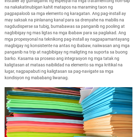
installer ay gumagamit ng espesyal na mga tratamentong non-slip
na nakakatinubigan kahit matapos na maraming taon ng
pagpapaloob sa mga elemento ng karagatan. Ang pag-install ay
may saksak na pinlanang kanal para sa drenyahe na mabilis na
nagdudisperse sa tubig, bumabawas sa panganib ng pooling at
nagbibigay ng mas ligtas na mga ibabaw para sa paglakad. Ang
mga propesyonal na teknikong pag-install ay nagpapamantayang
magbigay ng konsistente na antas ng ibabaw, naiiwasan ang mga
panganib na trip at nagbibigay ng maligting na suporta sa buong
barko. Kasama sa proseso ang integrasyon ng mga tatak ng
kaligtasan at mataas naibilidad na elemento sa mga kritikal na
lugar, nagpapabuti ng kaligtasan sa pag-navigate sa mga
kondisyon ng mababang liwanag.