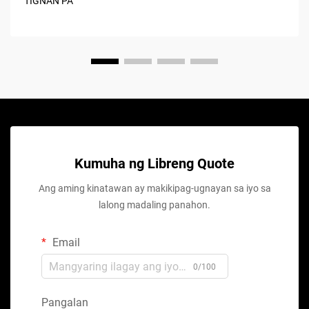
TIGNAN PA
Kumuha ng Libreng Quote
Ang aming kinatawan ay makikipag-ugnayan sa iyo sa
lalong madaling panahon.
Email
0/100
Pangalan