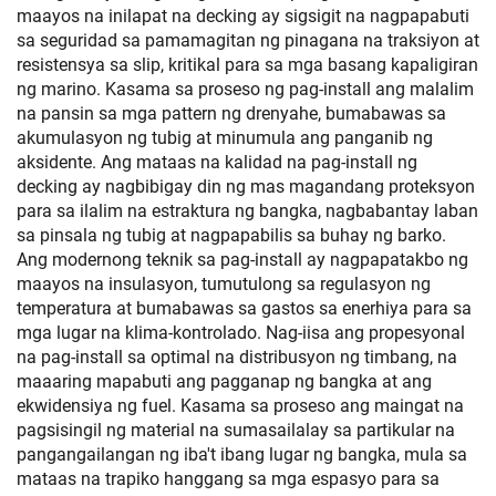
maayos na inilapat na decking ay sigsigit na nagpapabuti
sa seguridad sa pamamagitan ng pinagana na traksiyon at
resistensya sa slip, kritikal para sa mga basang kapaligiran
ng marino. Kasama sa proseso ng pag-install ang malalim
na pansin sa mga pattern ng drenyahe, bumabawas sa
akumulasyon ng tubig at minumula ang panganib ng
aksidente. Ang mataas na kalidad na pag-install ng
decking ay nagbibigay din ng mas magandang proteksyon
para sa ilalim na estraktura ng bangka, nagbabantay laban
sa pinsala ng tubig at nagpapabilis sa buhay ng barko.
Ang modernong teknik sa pag-install ay nagpapatakbo ng
maayos na insulasyon, tumutulong sa regulasyon ng
temperatura at bumabawas sa gastos sa enerhiya para sa
mga lugar na klima-kontrolado. Nag-iisa ang propesyonal
na pag-install sa optimal na distribusyon ng timbang, na
maaaring mapabuti ang pagganap ng bangka at ang
ekwidensiya ng fuel. Kasama sa proseso ang maingat na
pagsisingil ng material na sumasailalay sa partikular na
pangangailangan ng iba't ibang lugar ng bangka, mula sa
mataas na trapiko hanggang sa mga espasyo para sa