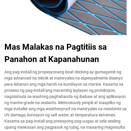
Mas Malakas na Pagtitiis sa
Panahon at Kapanahunan
Ang pag-install ng propesyonang boat decking ay gumagamit ng
mga advanced na teknik at materyales na espesyalmente disenyo
para labanan ang mga harsh na kundisyon sa marine. Kasama sa
proseso ng pag-install ang maraming laylayan ng proteksyon,
nagsisimula sa wastong paghahanda ng ibabaw at ang aplikasyon
ng marine-grade na sealants. Meticulously pinipili at inaapliko ng
mga installer ang mga weatherproof na materyales na resistente sa
UV damage, korosyon ng salt water, at temperatura extremes.
Kasama sa pag-install ang presisyong pag-uugay at sela sealing
upang maiwasan ang pagpasok ng tubig, na maaaring magresulta