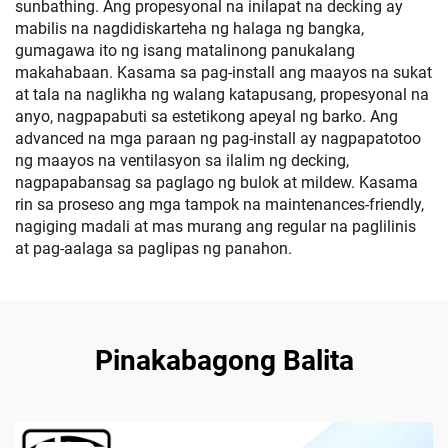
sunbathing. Ang propesyonal na inilapat na decking ay
mabilis na nagdidiskarteha ng halaga ng bangka,
gumagawa ito ng isang matalinong panukalang
makahabaan. Kasama sa pag-install ang maayos na sukat
at tala na naglikha ng walang katapusang, propesyonal na
anyo, nagpapabuti sa estetikong apeyal ng barko. Ang
advanced na mga paraan ng pag-install ay nagpapatotoo
ng maayos na ventilasyon sa ilalim ng decking,
nagpapabansag sa paglago ng bulok at mildew. Kasama
rin sa proseso ang mga tampok na maintenances-friendly,
nagiging madali at mas murang ang regular na paglilinis
at pag-aalaga sa paglipas ng panahon.
Pinakabagong Balita