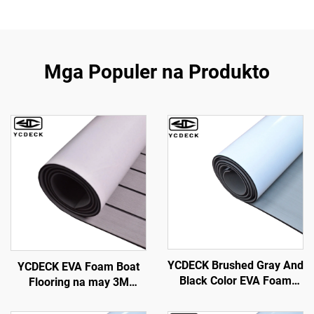
Mga Populer na Produkto
YCDECK Brushed Gray And
YCDECK EVA Foam Boat
Black Color EVA Foam
Flooring na may 3M
Sheet 6mm Malalim na
Adhesive Backing Marine
May Malakas na Self-
Self-Adhesive Decking