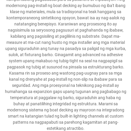
modernong pag-install ng boat decking ay bumubuo ng iba't ibang
klase ng materiales, mula sa tradisyonal na teak hanggang sa
kontemporaneong sintetikong opsyon, bawat isa ay nag-aalok ng
natatanging benepisyo. Karaniwan ang prosesong ito ay
nagsisimula sa seryosong pagsusuri at paghahanda ng ibabaw,
kabilang ang pagsisiling at paglilinis ng substrate. Dapat ma-
measure at ma-cut nang husto ng mga installer ang mga material
upang siguraduhin ang tunay na pasadya sa paligid ng mga kurba,
sulok, at fixturang barko. Ginagamit ang advanced na adhesive
system upang makabuo ng tubig-tight na seal na nagpapigil sa
pagpasok ng tubig at susunod na pinsala sa estrukturang barko.
Kasama rin sa proseso ang wastong pag-uugnay para sa mga
kanal ng drenyahe at pag-install ng non-slip na ibabaw para sa
seguridad. Ang mga proesyonal na teknikong pag-install ay
humahanga sa expanzion gaps upang tugunan ang pagbabago ng
temperatura at paggalaw ng barko, siguraduhin ang haba ng
buhay at panatilihing integridad ng estruktura. Marami sa
modernong sistema ng boat decking ay mayroon na integradong
smart na katangian tulad ng built-in lighting channels at custom
patterns na nagpapabuti sa parehong kagamitan at pang-
estetikang atractibo.