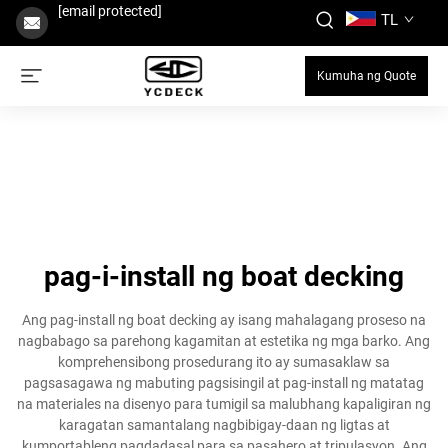
[email protected]
TL
Kumuha ng Quote
pag-i-install ng boat decking
Ang pag-install ng boat decking ay isang mahalagang proseso na
nagbabago sa parehong kagamitan at estetika ng mga barko. Ang
komprehensibong prosedurang ito ay sumasaklaw sa
pagsasagawa ng mabuting pagsisingil at pag-install ng matatag
na materiales na disenyo para tumigil sa malubhang kapaligiran ng
karagatan samantalang nagbibigay-daan ng ligtas at
kumportableng pagdadasal para sa pasahero at tripulasyon. Ang