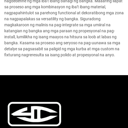
nagdedefine ng mga iba't ibang bahagi ng bangka. Maaaring ilapat
sa proseso ang mga kombinasyon ng iba't ibang material,
nagpapahintulot sa parehong functional at dekoratibong mga zona
na nagpapalakas sa versatility ng bangka. Siguradong
magkakaroon ng malinis na pag-integrate sa mga umiiral na
katangian ng bangka ang mga paraan ng propesyonal na pag-
install, lumilikha ng isang maayos na hitsura sa loob at labas ng
bangka. Kasama sa proseso ang seryoso na pag-uunawa sa mga
detalye sa pagsasabit sa paligid ng mga kurba at mga custom na
fixturang nagreresulta sa isang polido at propesyonal na anyo.