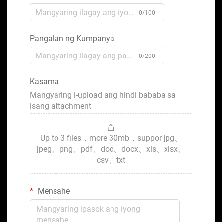
0/100
Pangalan ng Kumpanya
0/200
Kasama
Mangyaring i-upload ang hindi bababa sa
isang attachment
Up to 3 files，more 30mb，suppor jpg、
jpeg、png、pdf、doc、docx、xls、xlsx、
csv、txt
Mensahe