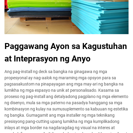
Paggawang Ayon sa Kagustuhan
at Inteprasyon ng Anyo
Ang pag-install ng deck sa bangka na ginagawa ng mga
propesyonal ay nag-aalok ng maraming mga opsyon para sa
pagsasakustom na pinapayagan ang mga may-ari ng bangka na
lumikha ng mga espasyo na unik at personalisado. Kasama sa
proseso ng pag-install ang detalyadong pagplano ng mga elemento
ng disenyo, mula sa mga paterno na pasadya hanggang sa mga
kombinasyon ng kulay na sumusuplemento sa kabuuan ng estetika
ng bangka. Gumagamit ang mga installer ng mga teknikang
presisyong pang-cutting upang lumikha ng mga kumplikadong
inlays at mga border na nagdaragdag ng visual na interes at