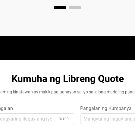
Kumuha ng Libreng Quote
aming kinatawan ay makikipag-ugnayan sa iyo sa lalong madaling pan
ngalan
Pangalan ng Kumpanya
0/100