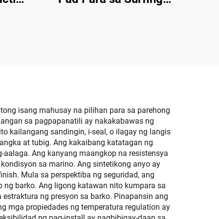
board SUP Skimboard
tong isang mahusay na pilihan para sa parehong
ilangan sa pagpapanatili ay nakakabawas ng
o kailangang sandingin, i-seal, o ilagay ng langis
bangka at tubig. Ang kakaibang katatagan ng
g-aalaga. Ang kanyang maangkop na resistensya
 kondisyon sa marino. Ang sintetikong anyo ay
inish. Mula sa perspektiba ng seguridad, ang
b ng barko. Ang ligong katawan nito kumpara sa
 estraktura ng presyon sa barko. Pinapansin ang
 mga propiedades ng temperatura regulation ay
ksibilidad ng pag-install ay nagbibigay-daan sa