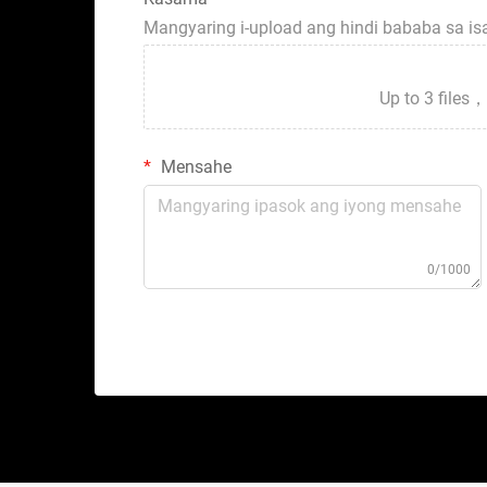
Mangyaring i-upload ang hindi bababa sa i
Up to 3 fil
Mensahe
0/1000