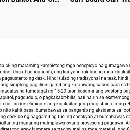
Adhesion Deck Grip
Pad
a sa Snowboarding
SUP Longboard
ag-aalok ng maraming kumpletong mga benepisyo na gumagawa i
marino. Una at pangunahin, ang kanyang minimong mga kinaka
gsustento ng desk. Hindi tulad ng tradisyonal na teak, hindi it
t ang simpleng paglilinis gamit ang karaniwang sabon para sa 
, madalas na tumatagal ng 15-20 taon kasama ang wastong pa
tol, pagdudulo, o pagkakabit-bilis, pati na rin sa ekstremong
erial, na ine-eliminate ang kinakailangang mag-stain o mag-ref
ip nito kahit basa, bumabawas sa panganib ng aksidente sa loo
s ng epekibo ng paggamit ng fuel ng sasakyan at bumabawas sa
agitan ng maaaring maimpluwensyang proseso ng paggawa. Ang
iretsong araw kumpara sa tradisyunal na mga material. Ang fle