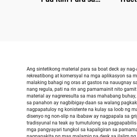
Surfboard Surfing SUP
EVA 
Skimboard
par
Ang sintetikong material para sa boat deck ay n
rekreatibong at komersyal na mga aplikasyon sa 
malaking bahagi ng oras at gastos na nauugnay sa pa
nang regula, pati na rin ang pamamainit nito gami
material ay nagreresulta sa mas mahabang buhay
sa panahon ay nagbibigay-daan sa walang pagkakapu
nagpapatuloy ng konistente na kulay sa loob ng mat
disenyo ng non-slip na ibabaw ay nagpapala sa gr
tradisyunal na teak ay tumutulong sa pagpapabili
mga pangyayari tungkol sa kapaligiran sa pamam
nagpapakita ng mas malamig na desk sa ilalim ng d