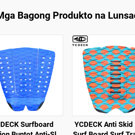
Mga Bagong Produkto na Lunsa
DECK Surfboard
YCDECK Anti Skid
ion Buntot Anti-Slip
Surf Board Surf Tr