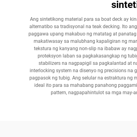
sinte
Ang sintetikong material para sa boat deck ay 
alternatibo sa tradisyonal na teak decking. I
paggawa upang makabuo ng matatag at panatag sa
makatiwasay sa malubhang kapaligiran ng marin
tekstura ng kanyang non-slip na ibabaw ay na
proteksyon laban sa pagkakasangkap ng tubig 
stabilizers na nagpapigil sa pagkalantad at 
interlocking system na disenyo ng precisions n
pagpasok ng tubig. Ang selular na estraktura ng
ideal ito para sa mahabang panahong paggami
pattern, nagpapahintulot sa mga may-ar