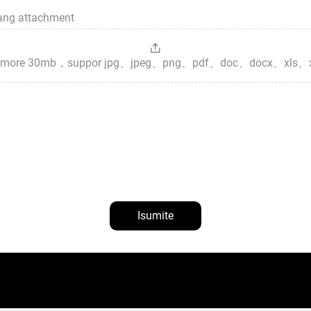
sang attachment
es，more 30mb，suppor jpg、jpeg、png、pdf、doc、docx、xls、
Isumite