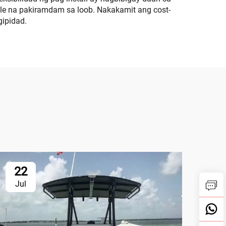
le na pakiramdam sa loob. Nakakamit ang cost-
ipidad.
22
2
Jul
Ju