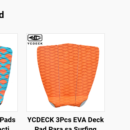
d
 Pads
YCDECK 3Pcs EVA Deck
action
Pad Para sa Surfing