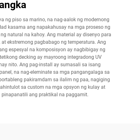
bangka
ya ng piso sa marino, na nag-aalok ng modernong
sidad kasama ang napakahusay na mga proseso ng
 natural na kahoy. Ang material ay disenyo para
s, at ekstremong pagbabago ng temperatura. Ang
 ang espesyal na komposisyon ay nagbibigay ng
intetikong decking ay mayroong integradong UV
ay nito. Ang pag-install ay sumasali sa isang
 panel, na nag-eleminate sa mga pangangalaga sa
portableng pakiramdam sa ilalim ng paa, nagiging
hintulot sa custom na mga opsyon ng kulay at
pinapanatili ang praktikal na paggamit.