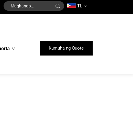
TL
Kumuha ng Quote
porta