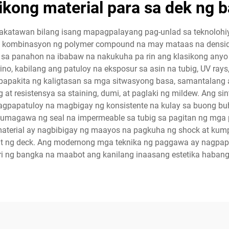
tikong material para sa dek ng 
kinakatawan bilang isang mapagpalayang pag-unlad sa teknolohi
to ang kombinasyon ng polymer compound na may mataas na den
 panahon na ibabaw na nakukuha pa rin ang klasikong anyo ng
o, kabilang ang patuloy na eksposur sa asin na tubig, UV ray
gpapakita ng kaligtasan sa mga sitwasyong basa, samantalang
at resistensya sa staining, dumi, at paglaki ng mildew. Ang s
nagpapatuloy na magbigay ng konsistente na kulay sa buong buh
a gumagawa ng seal na impermeable sa tubig sa pagitan ng mga
 material ay nagbibigay ng maayos na pagkuha ng shock at kum
t ng deck. Ang modernong mga teknika ng paggawa ay nagpapa
i ng bangka na maabot ang kanilang inaasang estetika habang 