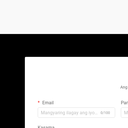
Ang 
Email
Pa
0/100
Kasama