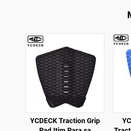
YCDECK Traction Grip
YC
Pad Itim Para sa
Tract