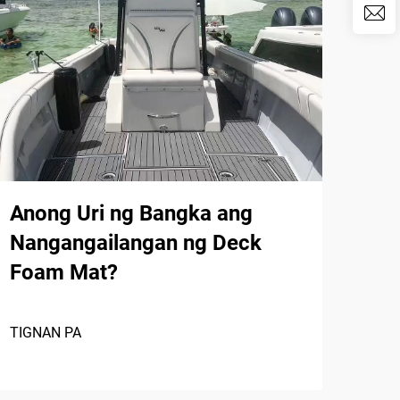
Anong Uri ng Bangka ang
Ali
Nangangailangan ng Deck
Nag
Foam Mat?
Pi
Pi
TIGNAN PA
TIGN