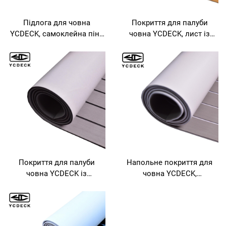
Підлога для човна
Покриття для палуби
YCDECK, самоклейна піна
човна YCDECK, лист із
ЕВА,
пінополіетилену EVA,
96''x45,6''/36''/21,6''/16,8'',
імітація тика, морський
аркуш палубного покриття
килимок, палубний килим,
з імітацією тика для
покриття для
моторного човна,
охолоджувачів,
автодому, яхти, каное,
протизадзьове
платформи для купання
самоклеєве напольне
покриття для човнів Jon,
палуб яхт
Покриття для палуби
Напольне покриття для
човна YCDECK із
човна YCDECK,
пінополіетилену EVA з
пінополіетиленова палуба,
клейовим шаром 3M,
імітація тикового дерева,
самоклеєве,
морський килимок,
96''x45,6''/36''/21,6''/16,8''/7,2'',
палубний килим, аркуш