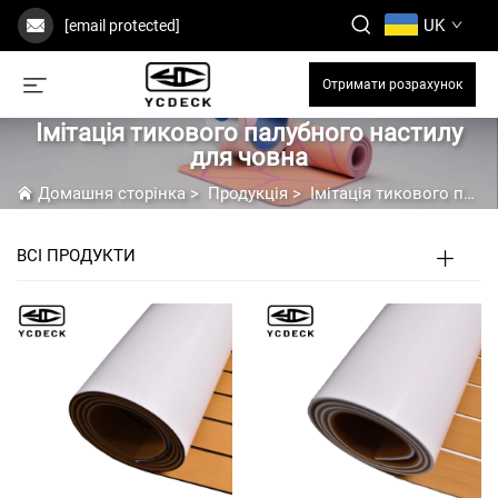
UK
[email protected]
Отримати розрахунок
Імітація тикового палубного настилу
для човна
Домашня сторінка
>
Продукція
>
Імітація тикового палубного настилу для човна
ВСІ ПРОДУКТИ