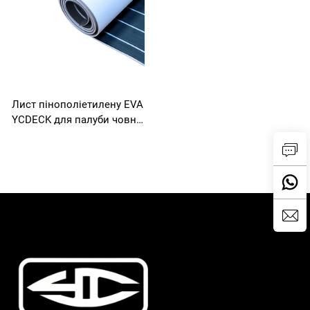
аркуш з імітацією тика для
для підлоги для човнів
човнів Jon, моторних
Jon, плавучих платформ,
човнів, автодомів, яхт,
румпельних подушок,
каное, серфінгових дошок
автодомів
Лист пінополіетилену EVA
YCDECK для палуби човна,
морський килимок,
протизадзьове
самоклеєве напольне
покриття для моторного
човна, автодому, яхти,
каное, басейну, морської
палуби