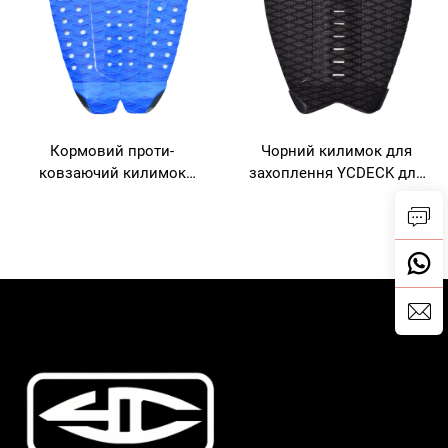
Кормовий проти-
Чорний килимок для
ковзаючий килимок
захоплення YCDECK для
YCDECK для дошки для
дошки для серфінгу,
серфінгу, клейове
серфінг, SUP, скімборд
покриття з ЕВА для
скейтборду, SUP, лонгборду