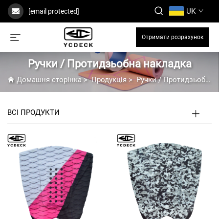
UK
[email protected]
Отримати розрахунок
Ручки / Протидзьобна накладка
Домашня сторінка
>
Продукція
>
Ручки / Протидзьобна накладка
ВСІ ПРОДУКТИ