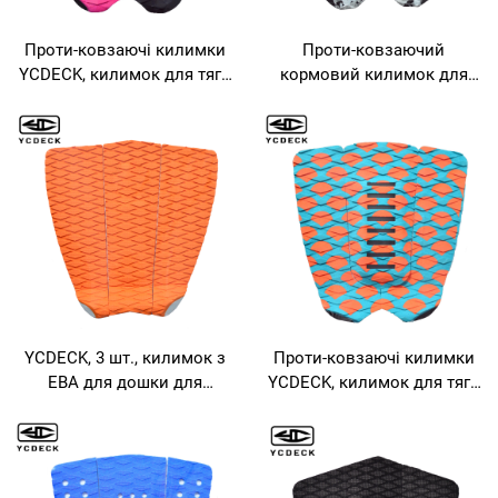
Проти-ковзаючі килимки
Проти-ковзаючий
YCDECK, килимок для тяги
кормовий килимок для
дошки для серфінгу
дошки для серфінгу
YCDECK
YCDECK, 3 шт., килимок з
Проти-ковзаючі килимки
ЕВА для дошки для
YCDECK, килимок для тяги
серфінгу, SUP, скімборду
дошки для серфінгу