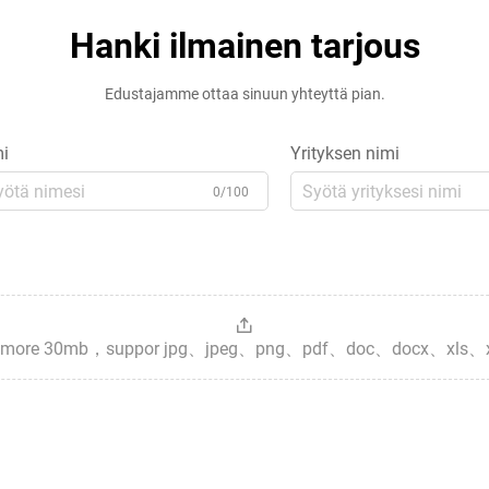
Hanki ilmainen tarjous
Edustajamme ottaa sinuun yhteyttä pian.
i
Yrityksen nimi
0/100
es，more 30mb，suppor jpg、jpeg、png、pdf、doc、docx、xls、