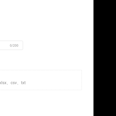
0/200
xlsx、csv、txt