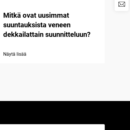
Mitkä ovat uusimmat
Min
suuntauksista veneen
kan
dekkailattain suunnitteluun?
Näytä
Näytä lisää