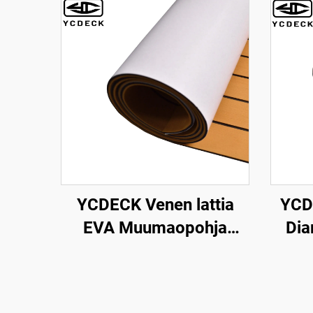
YCDECK Venen lattia
YCDE
EVA Muumaopohja
Dia
Itseliimautuva
96''x45.6''/36''/21.6''/16.8''
M
Teak-vene-lattialla
Yolle