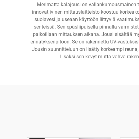
Merimatta-kalajousi on vallankumousmainen ty
innovatiivinen mittauslaitteisto koostuu korkeako
suolavesi ja useaan käyttöön liittyviä vaatimuks
senteissä. Sen epäsliipuisella pinnalla varmist
paikoillaan mittauksen aikana. Jousi sisältää m
ennätyksenpitoon. Se on rakennettu UV-vastuksista
Jousin suunnitteluun on lisätty korkeampi reuna
Lisäksi sen kevyt mutta vahva raken