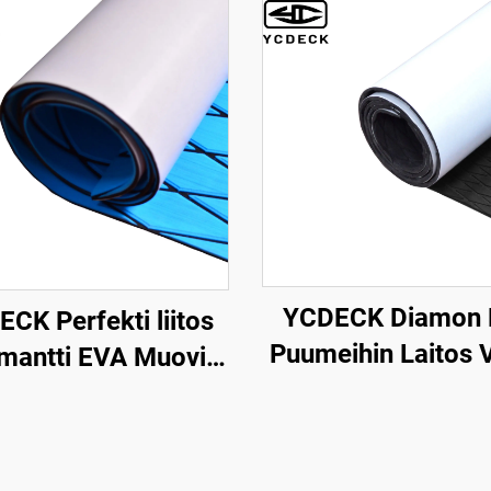
YCDECK Diamon
CK Perfekti liitos
Puumeihin Laitos 
mantti EVA Muovi
Itsetykkäisyy
Meri Carpet
Epäsliittymälauta
oottoriveneelle,
Surffilauta Hie
en, Kajakille, RV:lle