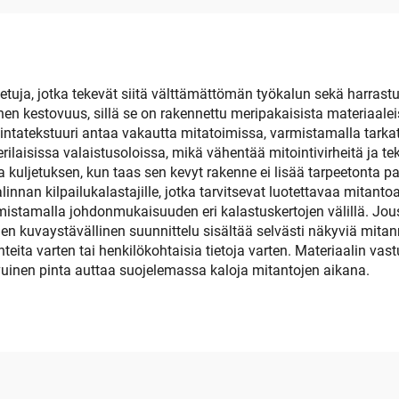
Liitoslauta Leikat
Puut
etuja, jotka tekevät siitä välttämättömän työkalun sekä harrastus
nen kestovuus, sillä se on rakennettu meripakaisista materiaale
 pintatekstuuri antaa vakautta mitatoimissa, varmistamalla tark
erilaisissa valaistusoloissa, mikä vähentää mitointivirheitä ja
 kuljetuksen, kun taas sen kevyt rakenne ei lisää tarpeetonta p
linnan kilpailukalastajille, jotka tarvitsevat luotettavaa mita
istamalla johdonmukaisuuden eri kalastuskertojen välillä. J
Sen kuvaystävällinen suunnittelu sisältää selvästi näkyviä mitan
teita varten tai henkilökohtaisia tietoja varten. Materiaalin va
vuinen pinta auttaa suojelemassa kaloja mitantojen aikana.