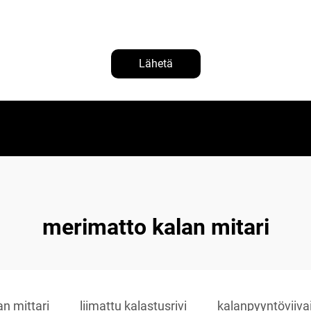
Lähetä
merimatto kalan mitari
n mittari
liimattu kalastusrivi
kalanpyyntöviiva