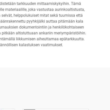
hdistetään tarkkuuden mittaamiskykyihin. Tämä
e materiaalille, joka vastustaa aurinkoaltistusta,
n selvät, helppolukuiset mitat sekä tuumissa että
isäänrakennettu pyyhkijälki auttaa pitämään kala
turnauksien dokumentointiin ja henkilökohtaiseen
 pitkään altistuttuaan ankariin meriympäristöihin.
entämällä liikkumisen aiheuttamaa epätarkkuutta.
äännöllisen kalastuksen vaatimukset.