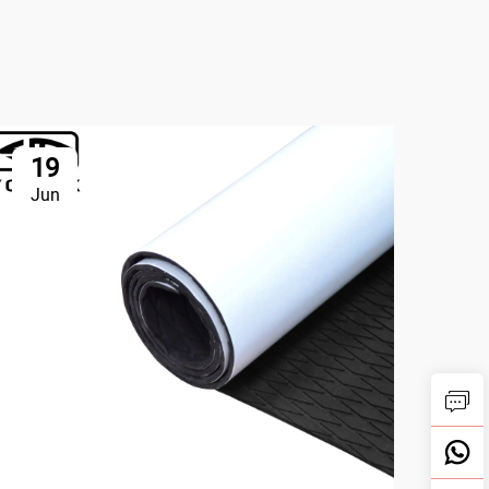
19
2
Jun
Ju