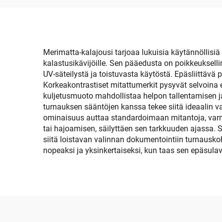
Simuloitu Meri-vene-
deckkipalusta
Moottoriveneelle, RV:lle,
Yachtille, Kajakille, Uida-
Merimatta-kalajousi tarjoaa lukuisia käytännöllisiä 
kalastusikävijöille. Sen pääedusta on poikkeukselli
alalle
UV-säteilystä ja toistuvasta käytöstä. Epäsliittävä
Korkeakontrastiset mitattumerkit pysyvät selvoina 
kuljetusmuoto mahdollistaa helpon tallentamisen ja
turnauksen sääntöjen kanssa tekee siitä ideaalin va
ominaisuus auttaa standardoimaan mitantoja, varm
tai hajoamisen, säilyttäen sen tarkkuuden ajassa. 
siitä loistavan valinnan dokumentointiin turnauskoh
nopeaksi ja yksinkertaiseksi, kun taas sen epäsula