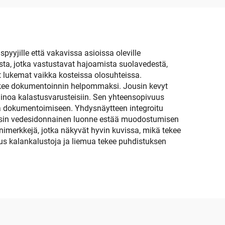
tava
pyyjille että vakavissa asioissa oleville
ista, jotka vastustavat hajoamista suolavedestä,
at lukemat vaikka kosteissa olosuhteissa.
 tekee dokumentoinnin helpommaksi. Jousin kevyt
ainoa kalastusvarusteisiin. Sen yhteensopivuus
ntoa dokumentoimiseen. Yhdysnäytteen integroitu
ousin vedesidonnainen luonne estää muodostumisen
nimerkkejä, jotka näkyvät hyvin kuvissa, mikä tekee
stus kalankalustoja ja liemua tekee puhdistuksen