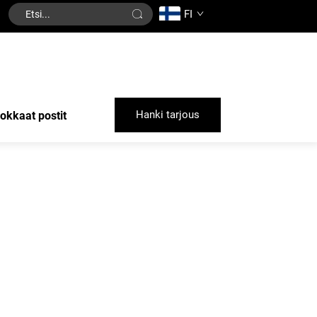
FI
Hanki tarjous
okkaat postit