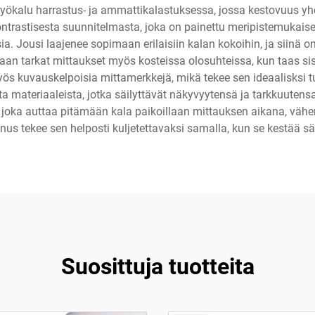
ökalu harrastus- ja ammattikalastuksessa, jossa kestovuus y
ntrastisesta suunnitelmasta, joka on painettu meripistemukaisell
ia. Jousi laajenee sopimaan erilaisiin kalan kokoihin, ja siinä o
etaan tarkat mittaukset myös kosteissa olosuhteissa, kun taas s
yös kuvauskelpoisia mittamerkkejä, mikä tekee sen ideaalisksi 
 materiaaleista, jotka säilyttävät näkyvyytensä ja tarkkuutensa
, joka auttaa pitämään kala paikoillaan mittauksen aikana, väh
nus tekee sen helposti kuljetettavaksi samalla, kun se kestää s
Suosittuja tuotteita