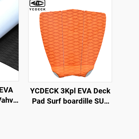
 EVA
YCDECK 3Kpl EVA Deck
Vahva
Pad Surf boardille SUP
s
Skimboard
 DIY
no