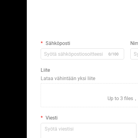
Sähköposti
Nim
0/100
Liite
Lataa vähintään yksi liite
Up to 3 fil
Viesti