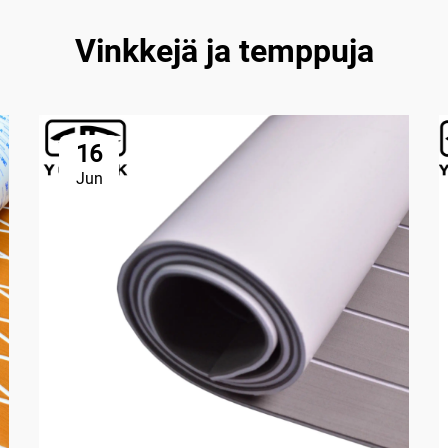
Vinkkejä ja temppuja
16
Jun