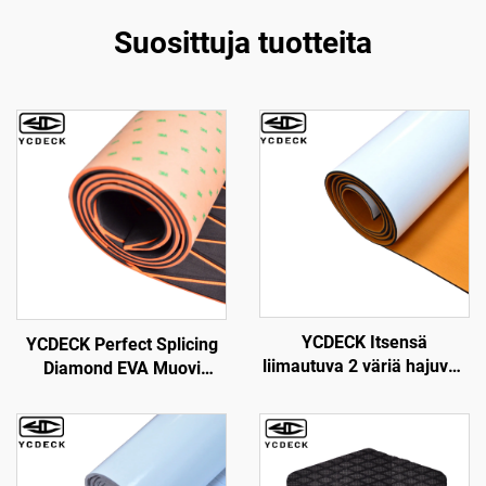
Suosittuja tuotteita
YCDECK Itsensä
YCDECK Perfect Splicing
liimautuva 2 väriä hajuvaa
Diamond EVA Muovi
EVA muoviylitys, joka sopii
Veneporukka Meri
CNC-reititykseen
Porukka Venelattiaus
Itseliimautuva
Epäsliipuisuus Matto