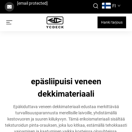
[email protected]
FI
Hanki tarjous
epäsliipuisi veneen
dekkimateriaali
Epäkiduttava veneen dekkimateriaali edustaa merkittävää
turvallisuusparannusta merellisille laivoille, yhdistämällä
kestovuoren ja suuren kiilukyvyn. Tämä erikoismateriaali sisältää
teksturoidun pinta-orauksen, joka luo kitkaa, estämällä tehokkaasti
vajoamisen ja kaatumisen vaikka kosteissa olosuhteissa.