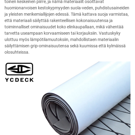
toinen keskeinen piirre, ja nämä materiaalit osoittavat
huomionarvoisen kestokypmyyden suola-veden, puhdistusaineiden
ja yleisten merikemiallijojen edessä. Tämä kattava suoja varmistaa,
että materiaali säilyttää rakenteellisen kokonaisuutensa ja
toiminnalliset ominaisuudet koko elinkaupallaan, mikä vähentää
tarvetta useampaan korvaamiseen tai korjauksiin. Vastuskyky
ulottuu myös lämpötilamuutoksiin, mahdollistaen materiaalin
säilyttämisen grip-ominaisuutensa sekä kuumissa että kylmäissä
olosuhteissa.