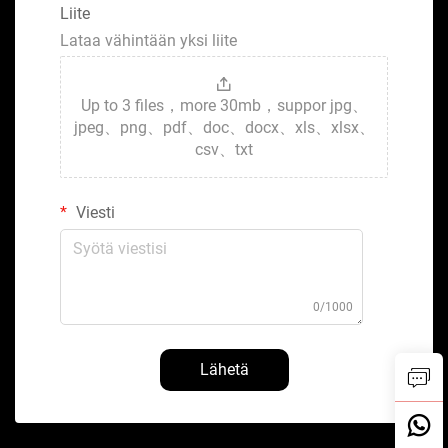
Liite
Lataa vähintään yksi liite
Up to 3 files，more 30mb，suppor jpg、
jpeg、png、pdf、doc、docx、xls、xlsx、
csv、txt
Viesti
0/1000
Lähetä