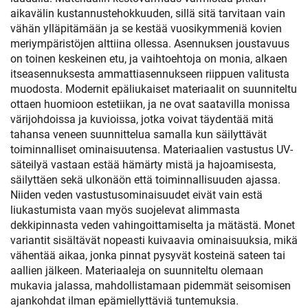
aikavälin kustannustehokkuuden, sillä sitä tarvitaan vain
vähän ylläpitämään ja se kestää vuosikymmeniä kovien
meriympäristöjen alttiina ollessa. Asennuksen joustavuus
on toinen keskeinen etu, ja vaihtoehtoja on monia, alkaen
itseasennuksesta ammattiasennukseen riippuen valitusta
muodosta. Modernit epäliukaiset materiaalit on suunniteltu
ottaen huomioon estetiikan, ja ne ovat saatavilla monissa
värijohdoissa ja kuvioissa, jotka voivat täydentää mitä
tahansa veneen suunnittelua samalla kun säilyttävät
toiminnalliset ominaisuutensa. Materiaalien vastustus UV-
säteilyä vastaan estää hämärty mistä ja hajoamisesta,
säilyttäen sekä ulkonäön että toiminnallisuuden ajassa.
Niiden veden vastustusominaisuudet eivät vain estä
liukastumista vaan myös suojelevat alimmasta
dekkipinnasta veden vahingoittamiselta ja mätästä. Monet
variantit sisältävät nopeasti kuivaavia ominaisuuksia, mikä
vähentää aikaa, jonka pinnat pysyvät kosteinä sateen tai
aallien jälkeen. Materiaaleja on suunniteltu olemaan
mukavia jalassa, mahdollistamaan pidemmät seisomisen
ajankohdat ilman epämiellyttäviä tuntemuksia.