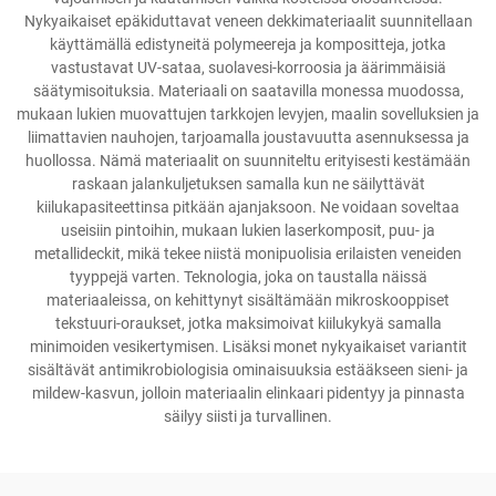
Nykyaikaiset epäkiduttavat veneen dekkimateriaalit suunnitellaan
käyttämällä edistyneitä polymeereja ja kompositteja, jotka
vastustavat UV-sataa, suolavesi-korroosia ja äärimmäisiä
säätymisoituksia. Materiaali on saatavilla monessa muodossa,
mukaan lukien muovattujen tarkkojen levyjen, maalin sovelluksien ja
liimattavien nauhojen, tarjoamalla joustavuutta asennuksessa ja
huollossa. Nämä materiaalit on suunniteltu erityisesti kestämään
raskaan jalankuljetuksen samalla kun ne säilyttävät
kiilukapasiteettinsa pitkään ajanjaksoon. Ne voidaan soveltaa
useisiin pintoihin, mukaan lukien laserkomposit, puu- ja
metallideckit, mikä tekee niistä monipuolisia erilaisten veneiden
tyyppejä varten. Teknologia, joka on taustalla näissä
materiaaleissa, on kehittynyt sisältämään mikroskooppiset
tekstuuri-oraukset, jotka maksimoivat kiilukykyä samalla
minimoiden vesikertymisen. Lisäksi monet nykyaikaiset variantit
sisältävät antimikrobiologisia ominaisuuksia estääkseen sieni- ja
mildew-kasvun, jolloin materiaalin elinkaari pidentyy ja pinnasta
säilyy siisti ja turvallinen.