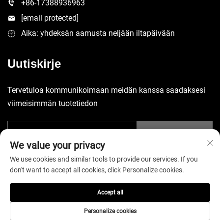
+86-17388936963
[email protected]
Aika: yhdeksän aamusta neljään iltapäivään
Uutiskirje
Tervetuloa kommunikoimaan meidän kanssa saadaksesi
viimeisimmän tuotetiedon
Lähetä
We value your privacy
We use cookies and similar tools to provide our services. If you
don't want to accept all cookies, click Personalize cookies.
Accept all
Copyright © 2025 China Shenzhen Yuecheng Sporting Goods Co.,
Ltd. Kaikki oikeudet pidätetään. -
Tietosuojakäytäntö
Personalize cookies