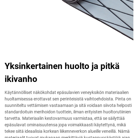
Yksinkertainen huolto ja pitkä
ikivanho
Käytännölliset näkökohdat epäsulavien veneyksikön materiaalien
huoltamisessa erottavat sen perinteisistä vaihtoehdoista. Pinta on
suunniteltu vettämisen vastaamaan ja sitä voidaan siivota helposti
standardoituin merihoidon tuottein, ilman erityisten huoltorutiinien
tarvetta. Materiaalin kestovarmuus varmistaa, että se säilyttää
epäsulavat ominaisuutensa jopa voimakkaasti käytettynä, mikä
tekee siitä ideaalisia korkean liikenneverkon alueille veneillä. Nämä
materiaalit tuovat mukanaan merkittäviä kustannussäästöjä ajan