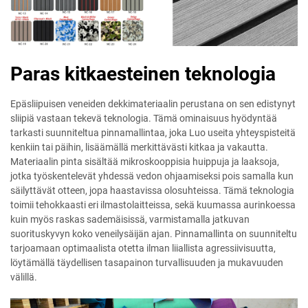
Paras kitkaesteinen teknologia
Epäsliipuisen veneiden dekkimateriaalin perustana on sen edistynyt
sliipiä vastaan tekevä teknologia. Tämä ominaisuus hyödyntää
tarkasti suunniteltua pinnamallintaa, joka Luo useita yhteyspisteitä
kenkiin tai päihin, lisäämällä merkittävästi kitkaa ja vakautta.
Materiaalin pinta sisältää mikroskooppisia huippuja ja laaksoja,
jotka työskentelevät yhdessä vedon ohjaamiseksi pois samalla kun
säilyttävät otteen, jopa haastavissa olosuhteissa. Tämä teknologia
toimii tehokkaasti eri ilmastolaitteissa, sekä kuumassa aurinkoessa
kuin myös raskas sademäisissä, varmistamalla jatkuvan
suorituskyvyn koko veneilysäijän ajan. Pinnamallinta on suunniteltu
tarjoamaan optimaalista otetta ilman liiallista agressiivisuutta,
löytämällä täydellisen tasapainon turvallisuuden ja mukavuuden
välillä.