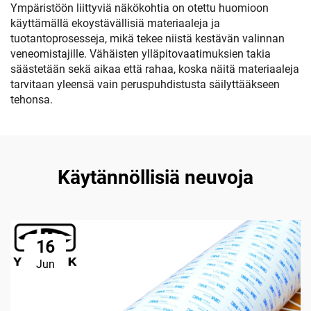
Ympäristöön liittyviä näkökohtia on otettu huomioon
käyttämällä ekoystävällisiä materiaaleja ja
tuotantoprosesseja, mikä tekee niistä kestävän valinnan
veneomistajille. Vähäisten ylläpitovaatimuksien takia
säästetään sekä aikaa että rahaa, koska näitä materiaaleja
tarvitaan yleensä vain peruspuhdistusta säilyttääkseen
tehonsa.
Käytännöllisiä neuvoja
16
Jun