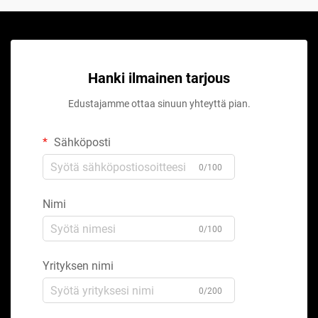
Hanki ilmainen tarjous
Edustajamme ottaa sinuun yhteyttä pian.
Sähköposti
0/100
Nimi
0/100
Yrityksen nimi
0/200