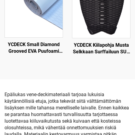
Ylittää Moottorivene
Kalastusvene
Selkäkeihäsurffaus
YCDECK Small Diamond
YCDECK Kiilapohja Musta
Grooved EVA Puufoami
Selkkaan Surffailuun SUP
Aalto Dekki Anti-Hiipi
Skimboard
Traction Pad Valkoinen
Väri Liima-automaattinen
Epäliukas vene-deckimateriaali tarjoaa lukuisia
käytännöllisiä etuja, jotka tekevät siitä välttämättömän
lisäyksen mille tahansa merelliselle laivalle. Ennen kaikkea
se parantaa huomattavasti turvallisuutta tarjottaessa
luotettavaa kiiluvaikutusta sekä kuivaan että kosteissa
olosuhteissa, mikä vähentää onnettomuuksien riskiä
laudalla. Materiaalin kestovarmuus varmistaa pitkän