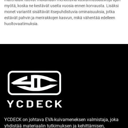
myötä, koska ne kestävät useita vuosia ennen korvausta. Lisäksi
monet variantit sisältävät itsepuhdistuvia ominaisuuksia, jotka
estävät pahvin ja merirakkojen kasvun, mikä vähentää edelleen
huoltovaatimuksia.
YCDECK on johtava EVA-kuivameneksen valmistaja, joka
yhdistää materiaalin tutkimuksen ja kehittämisen,