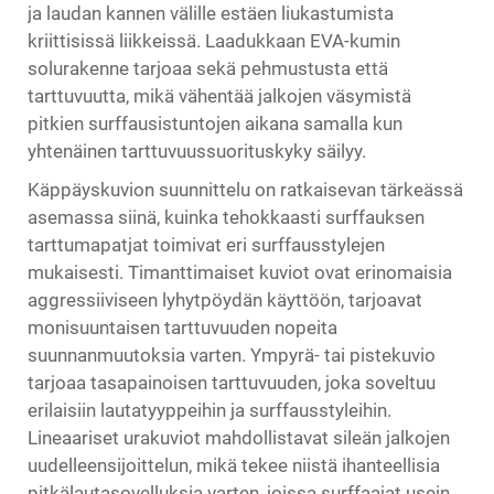
ja laudan kannen välille estäen liukastumista
kriittisissä liikkeissä. Laadukkaan EVA-kumin
solurakenne tarjoaa sekä pehmustusta että
tarttuvuutta, mikä vähentää jalkojen väsymistä
pitkien surffausistuntojen aikana samalla kun
yhtenäinen tarttuvuussuorituskyky säilyy.
Käppäyskuvion suunnittelu on ratkaisevan tärkeässä
asemassa siinä, kuinka tehokkaasti surffauksen
tarttumapatjat toimivat eri surffausstylejen
mukaisesti. Timanttimaiset kuviot ovat erinomaisia
aggressiiviseen lyhytpöydän käyttöön, tarjoavat
monisuuntaisen tarttuvuuden nopeita
suunnanmuutoksia varten. Ympyrä- tai pistekuvio
tarjoaa tasapainoisen tarttuvuuden, joka soveltuu
erilaisiin lautatyyppeihin ja surffausstyleihin.
Lineaariset urakuviot mahdollistavat sileän jalkojen
uudelleensijoittelun, mikä tekee niistä ihanteellisia
pitkälautasovelluksia varten, joissa surffaajat usein