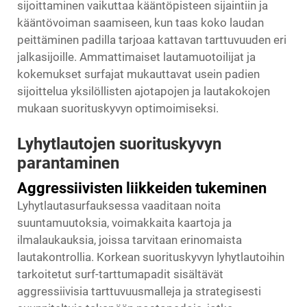
sijoittaminen vaikuttaa kääntöpisteen sijaintiin ja
kääntövoiman saamiseen, kun taas koko laudan
peittäminen padilla tarjoaa kattavan tarttuvuuden eri
jalkasijoille. Ammattimaiset lautamuotoilijat ja
kokemukset surfajat mukauttavat usein padien
sijoittelua yksilöllisten ajotapojen ja lautakokojen
mukaan suorituskyvyn optimoimiseksi.
Lyhytlautojen suorituskyvyn
parantaminen
Aggressiivisten liikkeiden tukeminen
Lyhytlautasurfauksessa vaaditaan noita
suuntamuutoksia, voimakkaita kaartoja ja
ilmalaukauksia, joissa tarvitaan erinomaista
lautakontrollia. Korkean suorituskyvyn lyhytlautoihin
tarkoitetut surf-tarttumapadit sisältävät
aggressiivisia tarttuvuusmalleja ja strategisesti