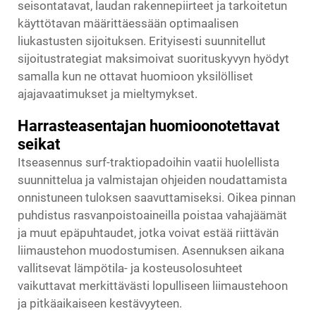
seisontatavat, laudan rakennepiirteet ja tarkoitetun
käyttötavan määrittäessään optimaalisen
liukastusten sijoituksen. Erityisesti suunnitellut
sijoitustrategiat maksimoivat suorituskyvyn hyödyt
samalla kun ne ottavat huomioon yksilölliset
ajajavaatimukset ja mieltymykset.
Harrasteasentajan huomioonotettavat
seikat
Itseasennus surf-traktiopadoihin vaatii huolellista
suunnittelua ja valmistajan ohjeiden noudattamista
onnistuneen tuloksen saavuttamiseksi. Oikea pinnan
puhdistus rasvanpoistoaineilla poistaa vahajäämät
ja muut epäpuhtaudet, jotka voivat estää riittävän
liimaustehon muodostumisen. Asennuksen aikana
vallitsevat lämpötila- ja kosteusolosuhteet
vaikuttavat merkittävästi lopulliseen liimaustehoon
ja pitkäaikaiseen kestävyyteen.