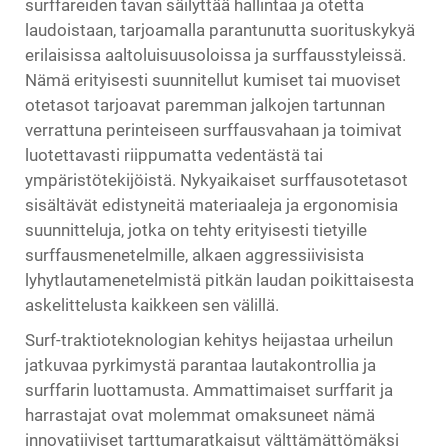
surffareiden tavan säilyttää hallintaa ja otetta
laudoistaan, tarjoamalla parantunutta suorituskykyä
erilaisissa aaltoluisuusoloissa ja surffausstyleissä.
Nämä erityisesti suunnitellut kumiset tai muoviset
otetasot tarjoavat paremman jalkojen tartunnan
verrattuna perinteiseen surffausvahaan ja toimivat
luotettavasti riippumatta vedentästä tai
ympäristötekijöistä. Nykyaikaiset surffausotetasot
sisältävät edistyneitä materiaaleja ja ergonomisia
suunnitteluja, jotka on tehty erityisesti tietyille
surffausmenetelmille, alkaen aggressiivisista
lyhytlautamenetelmistä pitkän laudan poikittaisesta
askelittelusta kaikkeen sen välillä.
Surf-traktioteknologian kehitys heijastaa urheilun
jatkuvaa pyrkimystä parantaa lautakontrollia ja
surffarin luottamusta. Ammattimaiset surffarit ja
harrastajat ovat molemmat omaksuneet nämä
innovatiiviset tarttumaratkaisut välttämättömäksi