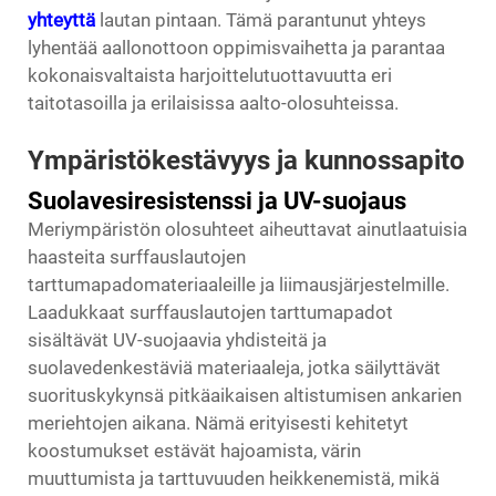
yhteyttä
lautan pintaan. Tämä parantunut yhteys
lyhentää aallonottoon oppimisvaihetta ja parantaa
kokonaisvaltaista harjoittelutuottavuutta eri
taitotasoilla ja erilaisissa aalto-olosuhteissa.
Ympäristökestävyys ja kunnossapito
Suolavesiresistenssi ja UV-suojaus
Meriympäristön olosuhteet aiheuttavat ainutlaatuisia
haasteita surffauslautojen
tarttumapadomateriaaleille ja liimausjärjestelmille.
Laadukkaat surffauslautojen tarttumapadot
sisältävät UV-suojaavia yhdisteitä ja
suolavedenkestäviä materiaaleja, jotka säilyttävät
suorituskykynsä pitkäaikaisen altistumisen ankarien
meriehtojen aikana. Nämä erityisesti kehitetyt
koostumukset estävät hajoamista, värin
muuttumista ja tarttuvuuden heikkenemistä, mikä