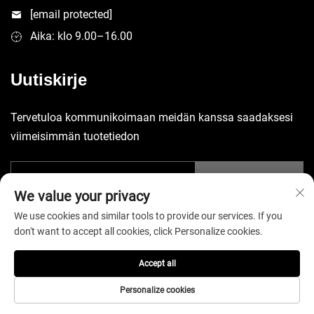
[email protected]
Aika: klo 9.00–16.00
Uutiskirje
Tervetuloa kommunikoimaan meidän kanssa saadaksesi
viimeisimmän tuotetiedon
Lähetä
We value your privacy
We use cookies and similar tools to provide our services. If you
don't want to accept all cookies, click Personalize cookies.
Accept all
Tekijänoikeus © 2026 China Shenzhen Yuecheng Sporting Goods
Co., Ltd. Kaikki oikeudet pidätetään. -
Tietosuojakäytäntö
Personalize cookies