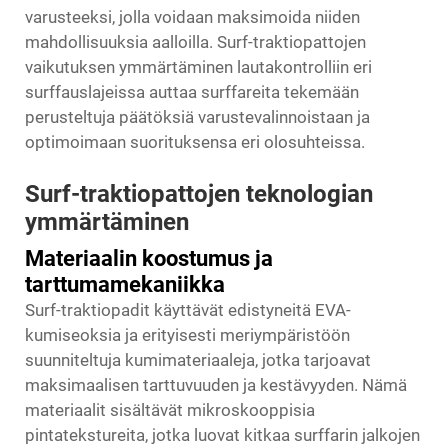
varusteeksi, jolla voidaan maksimoida niiden
mahdollisuuksia aalloilla. Surf-traktiopattojen
vaikutuksen ymmärtäminen lautakontrolliin eri
surffauslajeissa auttaa surffareita tekemään
perusteltuja päätöksiä varustevalinnoistaan ja
optimoimaan suorituksensa eri olosuhteissa.
Surf-traktiopattojen teknologian
ymmärtäminen
Materiaalin koostumus ja
tarttumamekaniikka
Surf-traktiopadit käyttävät edistyneitä EVA-
kumiseoksia ja erityisesti meriympäristöön
suunniteltuja kumimateriaaleja, jotka tarjoavat
maksimaalisen tarttuvuuden ja kestävyyden. Nämä
materiaalit sisältävät mikroskooppisia
pintatekstureita, jotka luovat kitkaa surffarin jalkojen