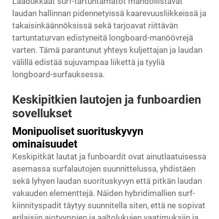
Laadukkaat surf-tartuntamatot mahdollistavat
laudan hallinnan pidennetyissä kaarevuusliikkeissä ja
takaisinkäännöksissä sekä tarjoavat riittävän
tartuntaturvan edistyneitä longboard-manöövrejä
varten. Tämä parantunut yhteys kuljettajan ja laudan
välillä edistää sujuvampaa liikettä ja tyyliä
longboard-surfauksessa.
Keskipitkien lautojen ja funboardien
sovellukset
Monipuoliset suorituskyvyn
ominaisuudet
Keskipitkät lautat ja funboardit ovat ainutlaatuisessa
asemassa surfalautojen suunnittelussa, yhdistäen
sekä lyhyen laudan suorituskyvyn että pitkän laudan
vakauden elementtejä. Näiden hybridimallien surf-
kiinnityspadit täytyy suunnitella siten, että ne sopivat
erilaisiin ajotyyppien ja aaltolukujen vaatimuksiin ja