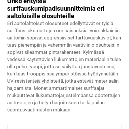
Onko erityisiä
surffauskumipadisuunnittelmia eri
aaltoluisille olosuhteille
Eri aaltolähtöiset olosuhteet edellyttävät erityisiä
surffausliukumattojen ominaisuuksia: voimakkaisiin
aaltoihin sopivat aggressiiviset tarttuvuuskuviot, kun
taas pienempiin ja vähemmän vaativiin olosuhteisiin
sopivat sileämmät pintarakenteet. Kylmässä
vedessä käytettävien liukumattojen materiaalin tulee
olla pehmeämpi, jotta se säilyttää joustavuutensa,
kun taas trooppisissa ympäristöissä hyödynnetään
UV-resistentejä yhdisteitä, jotka estävät materiaalin
hajoamista. Monet ammattimaiset surffaajat
mukauttavat liukumattojärjestelmäänsä odotettujen
aalto-olojen ja tietyn harjoituksen tai kilpailun
suoritusvaatimusten mukaan.