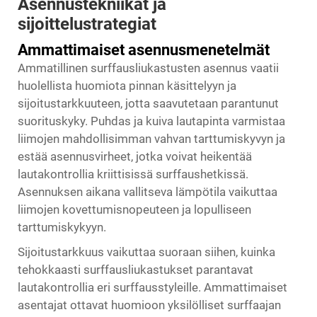
Asennustekniikat ja
sijoittelustrategiat
Ammattimaiset asennusmenetelmät
Ammatillinen surffausliukastusten asennus vaatii
huolellista huomiota pinnan käsittelyyn ja
sijoitustarkkuuteen, jotta saavutetaan parantunut
suorituskyky. Puhdas ja kuiva lautapinta varmistaa
liimojen mahdollisimman vahvan tarttumiskyvyn ja
estää asennusvirheet, jotka voivat heikentää
lautakontrollia kriittisissä surffaushetkissä.
Asennuksen aikana vallitseva lämpötila vaikuttaa
liimojen kovettumisnopeuteen ja lopulliseen
tarttumiskykyyn.
Sijoitustarkkuus vaikuttaa suoraan siihen, kuinka
tehokkaasti surffausliukastukset parantavat
lautakontrollia eri surffausstyleille. Ammattimaiset
asentajat ottavat huomioon yksilölliset surffaajan