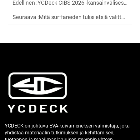
Edellinen :
YCDeck CIBS 2026 -kansainvälisessä vene-näyttössä: korkealaatuisten EVA-veneiden kannelle tarkoitettujen materiaalien valmistaja
Seuraava :
Mitä surffareiden tulisi etsiä valittaessa tiukkua EVA-surffausliukumattoja?
YCDECK on johtava EVA-kuivameneksen valmistaja, joka
yhdistää materiaalin tutkimuksen ja kehittämisen,
tuotannon ja maailmanlaajuisen myynnin yhteen