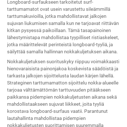
Longboard-surfaukseen tarkoitetut surf-
tarttumamatot ovat usein varustettu sileämmillä
tarttumakuvioilla, jotka mahdollistavat jalkojen
sujuvan liukumisen samalla kun ne tarjoavat riittävän
kitkan pysyessä paikoillaan. Tämä tasapainoinen
lähestymistapa mahdollistaa tyypilliset ristiaskeleet,
jotka määrittelevät perinteistä longboard-tyyliä, ja
säilyttää samalla hallinnan nokkakuljetuksen aikana.
Nokkakuljetuksen suorituskyky riippuu voimakkaasti
hienovaraisista painonjakoa koskevista säädöistä ja
tarkasta jalkojen sijoittelusta laudan kärjen lähellä.
Strateginen tarttumamatton sijoittelu nokka-alueelle
tarjoaa välttämättömän tarttuvuuden pitääkseen
paikkansa pidempien nokkakuljetusten aikana sekä
mahdollistaakseen sujuvat liikkeet, joita tyyliä
korostava longboard-surfaus vaatii. Parantunut
lautahallinta mahdollistaa pidempien
nokkakuljetusten suorittamisen suuremmalla