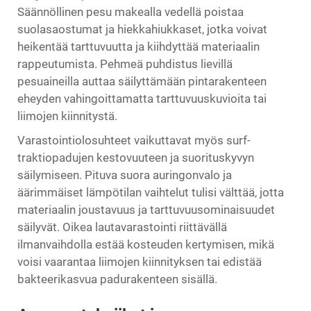
Säännöllinen pesu makealla vedellä poistaa
suolasaostumat ja hiekkahiukkaset, jotka voivat
heikentää tarttuvuutta ja kiihdyttää materiaalin
rappeutumista. Pehmeä puhdistus lievillä
pesuaineilla auttaa säilyttämään pintarakenteen
eheyden vahingoittamatta tarttuvuuskuvioita tai
liimojen kiinnitystä.
Varastointiolosuhteet vaikuttavat myös surf-
traktiopadujen kestovuuteen ja suorituskyvyn
säilymiseen. Pituva suora auringonvalo ja
äärimmäiset lämpötilan vaihtelut tulisi välttää, jotta
materiaalin joustavuus ja tarttuvuusominaisuudet
säilyvät. Oikea lautavarastointi riittävällä
ilmanvaihdolla estää kosteuden kertymisen, mikä
voisi vaarantaa liimojen kiinnityksen tai edistää
bakteerikasvua padurakenteen sisällä.