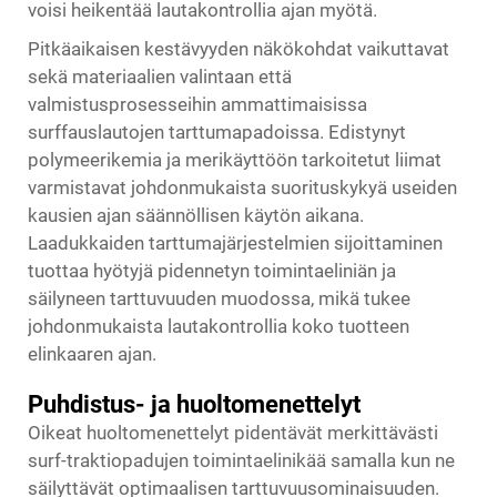
voisi heikentää lautakontrollia ajan myötä.
Pitkäaikaisen kestävyyden näkökohdat vaikuttavat
sekä materiaalien valintaan että
valmistusprosesseihin ammattimaisissa
surffauslautojen tarttumapadoissa. Edistynyt
polymeerikemia ja merikäyttöön tarkoitetut liimat
varmistavat johdonmukaista suorituskykyä useiden
kausien ajan säännöllisen käytön aikana.
Laadukkaiden tarttumajärjestelmien sijoittaminen
tuottaa hyötyjä pidennetyn toimintaeliniän ja
säilyneen tarttuvuuden muodossa, mikä tukee
johdonmukaista lautakontrollia koko tuotteen
elinkaaren ajan.
Puhdistus- ja huoltomenettelyt
Oikeat huoltomenettelyt pidentävät merkittävästi
surf-traktiopadujen toimintaelinikää samalla kun ne
säilyttävät optimaalisen tarttuvuusominaisuuden.