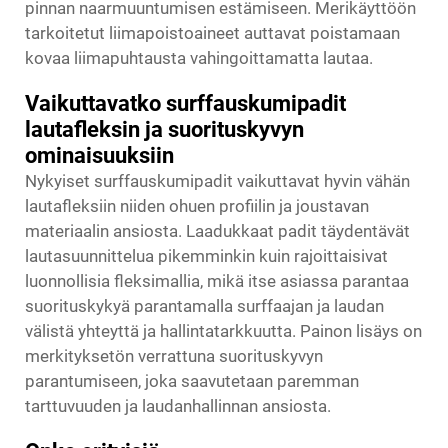
pinnan naarmuuntumisen estämiseen. Merikäyttöön
tarkoitetut liimapoistoaineet auttavat poistamaan
kovaa liimapuhtausta vahingoittamatta lautaa.
Vaikuttavatko surffauskumipadit
lautafleksin ja suorituskyvyn
ominaisuuksiin
Nykyiset surffauskumipadit vaikuttavat hyvin vähän
lautafleksiin niiden ohuen profiilin ja joustavan
materiaalin ansiosta. Laadukkaat padit täydentävät
lautasuunnittelua pikemminkin kuin rajoittaisivat
luonnollisia fleksimallia, mikä itse asiassa parantaa
suorituskykyä parantamalla surffaajan ja laudan
välistä yhteyttä ja hallintatarkkuutta. Painon lisäys on
merkityksetön verrattuna suorituskyvyn
parantumiseen, joka saavutetaan paremman
tarttuvuuden ja laudanhallinnan ansiosta.