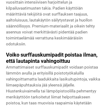
vuosittain intensiivisen harjoittelun ja
kilpailuvaatimusten takia. Padien käyttöiän
määrittäviä tekijöitä ovat surffauksen taajuus,
aaltoluisuus, lautakäytön säilytystavat ja huollon
säännöllisyys. Premium-materiaalit ja oikein tehty
asennus voivat merkittävästi pidentää padien
toimintaelämää verrattuna keskimääräisiin
odotuksiin.
Voiko surffauskumipadit poistaa ilman,
että lautapinta vahingoittuu
Ammattimaiset surffauskumipadit voidaan poistaa
lämmön avulla ja erityisillä poistotyökaluilla
vahingoittamatta laadukkaita lasikuitupintoja, vaikka
liimaepäpuhtauksia jää yleensä jäljelle.
Hiustenkuivaimella tai lämpöpistoolilla pehmentyy
merikäyttöön tarkoitetut liimat helpottaakseen
poistoa, kun taas muovisia raapaimia käytetään