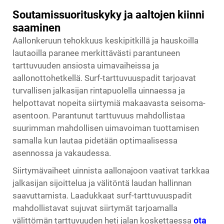
Soutamissuorituskyky ja aaltojen kiinni
saaminen
Aallonkeruun tehokkuus keskipitkillä ja hauskoilla
lautaoilla paranee merkittävästi parantuneen
tarttuvuuden ansiosta uimavaiheissa ja
aallonottohetkellä. Surf-tarttuvuuspadit tarjoavat
turvallisen jalkasijan rintapuolella uinnaessa ja
helpottavat nopeita siirtymiä makaavasta seisoma-
asentoon. Parantunut tarttuvuus mahdollistaa
suurimman mahdollisen uimavoiman tuottamisen
samalla kun lautaa pidetään optimaalisessa
asennossa ja vakaudessa.
Siirtymävaiheet uinnista aallonajoon vaativat tarkkaa
jalkasijan sijoittelua ja välitöntä laudan hallinnan
saavuttamista. Laadukkaat surf-tarttuvuuspadit
mahdollistavat sujuvat siirtymät tarjoamalla
välittömän tarttuvuuden heti jalan koskettaessa
ota