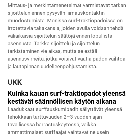
Mittaus- ja merkintämenetelmät varmistavat tarkan
sijoittelun ennen pysyvän liimauskontaktin
muodostumista. Monissa surf-traktiopadoissa on
irrotettavia takakansia, joiden avulla voidaan tehdä
väliaikaisia sijoittelun säätöjä ennen lopullista
asennusta. Tarkka sijoittelu ja sijoittelun
tarkistaminen vie aikaa, mutta se estää
asennusvirheitä, jotka voisivat vaatia padon vaihtoa
ja lautapinnan uudelleenpohjustamista.
UKK
Kuinka kauan surf-traktiopadot yleensä
kestävät säännöllisen käytön aikana
Laadukkaat surffauskumipadit säilyttävät yleensä
tehokkaan tarttuvuuden 2–3 vuoden ajan
tavallisessa harrastuskäytössä, vaikka
ammattimaiset surffaajat vaihtavat ne usein