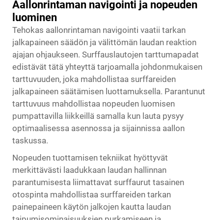
Aallonrintaman navigointi ja nopeuden
luominen
Tehokas aallonrintaman navigointi vaatii tarkan
jalkapaineen säädön ja välittömän laudan reaktion
ajajan ohjaukseen. Surffauslautojen tarttumapadat
edistävät tätä yhteyttä tarjoamalla johdonmukaisen
tarttuvuuden, joka mahdollistaa surffareiden
jalkapaineen säätämisen luottamuksella. Parantunut
tarttuvuus mahdollistaa nopeuden luomisen
pumpattavilla liikkeillä samalla kun lauta pysyy
optimaalisessa asennossa ja sijainnissa aallon
taskussa.
Nopeuden tuottamisen tekniikat hyöttyvät
merkittävästi laadukkaan laudan hallinnan
parantumisesta
liimattavat surffaurut
tasainen
otospinta mahdollistaa surffareiden tarkan
painepaineen käytön jalkojen kautta laudan
taipumisominaisuuksien purkamiseen ja