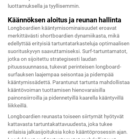
luottamuksella ja tyyllisemmin.
Käännöksen aloitus ja reunan hallinta
Longboardien kääntymisominaisuudet eroavat
merkittävästi shortboardien dynamiikasta, mikä
edellyttää erityisiä tartuntatarkasteluja optimaalisen
suorituskyvyn saavuttamiseksi. Surf-tartuntamatot,
jotka on sijoitettu strategisesti laudan
pituussuunnassa, tukevat perinteisen longboard-
surfauksen laajempaa seisontaa ja pidempää
kääntymissädettä. Parantunut tartunta mahdollistaa
kääntövoiman tuottamisen hienovaraisilla
painonsiirroilla ja pidennetyillä kaarella kääntyvillä
liikkeillä.
Longboardien reunasta toiseen siirtymät hyötyvät
kattavasta tartuntakattavuudesta, joka tukee
erilaisia jalkasijoituksia koko kääntöprosessin ajan.