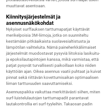
muuttavat asentoaan.
Kiinnitysjärjestelmät ja
asennusnäkökohdat
Nykyiset surffauksen tarttumapatjat käyttävät
merikelpoisia 3M-liimoja, jotka on suunniteltu
kestämään pitkäaikaista suolavesialtistusta ja
lämpötilan vaihteluita. Nämä paineherkkäliimaiset
järjestelmät muodostavat pysyviä liitoksia lasikuitu-
ja epoksilautapintojen kanssa, mikä varmistaa, että
patjat pysyvät turvallisesti paikoillaan koko niiden
käyttöiän ajan. Oikea asennus vaatii puhtaat ja kuivat
pinnat sekä riittävän kovettumisaikan optimaalisen
liiman tarttuvuuden saavuttamiseksi.
Asennuspaikka vaikuttaa merkittävästi siihen, miten
surf-luistelulautojen tarttumapadit parantavat
lautakontrollia eri surf-tyyleihin. Takaosan padin