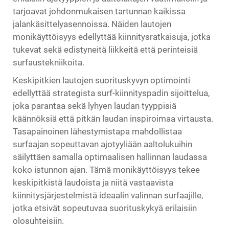
tarjoavat johdonmukaisen tartunnan kaikissa
jalankäsittelyasennoissa. Näiden lautojen
monikäyttöisyys edellyttää kiinnitysratkaisuja, jotka
tukevat sekä edistyneitä liikkeitä että perinteisiä
surfaustekniikoita.
Keskipitkien lautojen suorituskyvyn optimointi
edellyttää strategista surf-kiinnityspadin sijoittelua,
joka parantaa sekä lyhyen laudan tyyppisiä
käännöksiä että pitkän laudan inspiroimaa virtausta.
Tasapainoinen lähestymistapa mahdollistaa
surfaajan sopeuttavan ajotyyliään aaltolukuihin
säilyttäen samalla optimaalisen hallinnan laudassa
koko istunnon ajan. Tämä monikäyttöisyys tekee
keskipitkistä laudoista ja niitä vastaavista
kiinnitysjärjestelmistä ideaalin valinnan surfaajille,
jotka etsivät sopeutuvaa suorituskykyä erilaisiin
olosuhteisiin.