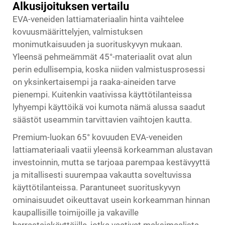
Alkusijoituksen vertailu
EVA-veneiden lattiamateriaalin hinta vaihtelee
kovuusmäärittelyjen, valmistuksen
monimutkaisuuden ja suorituskyvyn mukaan.
Yleensä pehmeämmät 45°-materiaalit ovat alun
perin edullisempia, koska niiden valmistusprosessi
on yksinkertaisempi ja raaka-aineiden tarve
pienempi. Kuitenkin vaativissa käyttötilanteissa
lyhyempi käyttöikä voi kumota nämä alussa saadut
säästöt useammin tarvittavien vaihtojen kautta.
Premium-luokan 65° kovuuden EVA-veneiden
lattiamateriaali vaatii yleensä korkeamman alustavan
investoinnin, mutta se tarjoaa parempaa kestävyyttä
ja mitallisesti suurempaa vakautta soveltuvissa
käyttötilanteissa. Parantuneet suorituskyvyn
ominaisuudet oikeuttavat usein korkeamman hinnan
kaupallisille toimijoille ja vakaville