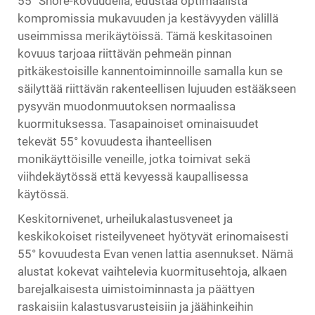
55° Shore-kovuudella, edustaa optimaalista
kompromissia mukavuuden ja kestävyyden välillä
useimmissa merikäytöissä. Tämä keskitasoinen
kovuus tarjoaa riittävän pehmeän pinnan
pitkäkestoisille kannentoiminnoille samalla kun se
säilyttää riittävän rakenteellisen lujuuden estääkseen
pysyvän muodonmuutoksen normaalissa
kuormituksessa. Tasapainoiset ominaisuudet
tekevät 55° kovuudesta ihanteellisen
monikäyttöisille veneille, jotka toimivat sekä
viihdekäytössä että kevyessä kaupallisessa
käytössä.
Keskitornivenet, urheilukalastusveneet ja
keskikokoiset risteilyveneet hyötyvät erinomaisesti
55° kovuudesta
Evan venen lattia
asennukset. Nämä
alustat kokevat vaihtelevia kuormitusehtoja, alkaen
barejalkaisesta uimistoiminnasta ja päättyen
raskaisiin kalastusvarusteisiin ja jäähinkeihin