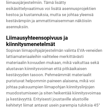
liimausjärjestelmiin. Tämä lisätty
esikäsittelyvaatimus voi lisätä asennusprojektien
kestoa ja kustannuksia, mutta se johtaa yleensä
kestävämpiin ja ammattimaisemman näköisiin
asennuksiin.
Liimausyhteensopivuus ja
kiinnitysmenetelmät
Sopivan liimapohjajärjestelmän valinta EVA-veneiden
lattiamateriaaleihin vaihtelee merkittävästi
materiaalin kovuuden mukaan, mikä vaikuttaa sekä
alustavan kiinnitysvoiman että pitkäaikaisen
kestävyyden tasoon. Pehmeämmät materiaalit
puristuvat helpommin paineen alaisena, mikä voi
johtaa paksuumpien liimapohjan kiinnityslinjojen
muodostumiseen ja siten heikentää kiinnitysvoimaa
ja kestävyyttä. Erityisesti joustaville alustoille
kehitetyt liimat antavat usein parempia tuloksia 45°