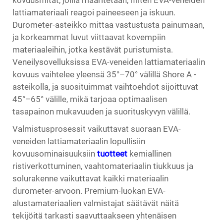
kovuusmitat, joilla määritetään, miten EVA-veneiden
lattiamateriaali reagoi paineeseen ja iskuun.
Durometer-asteikko mittaa vastustusta painumaan,
ja korkeammat luvut viittaavat kovempiin
materiaaleihin, jotka kestävät puristumista.
Veneilysovelluksissa EVA-veneiden lattiamateriaalin
kovuus vaihtelee yleensä 35°–70° välillä Shore A -
asteikolla, ja suosituimmat vaihtoehdot sijoittuvat
45°–65° välille, mikä tarjoaa optimaalisen
tasapainon mukavuuden ja suorituskyvyn välillä.
Valmistusprosessit vaikuttavat suoraan EVA-
veneiden lattiamateriaalin lopullisiin
kovuusominaisuuksiin
tuotteet
kemiallinen
ristiverkottuminen, vaahtomateriaalin tiukkuus ja
solurakenne vaikuttavat kaikki materiaalin
durometer-arvoon. Premium-luokan EVA-
alustamateriaalien valmistajat säätävät näitä
tekijöitä tarkasti saavuttaakseen yhtenäisen