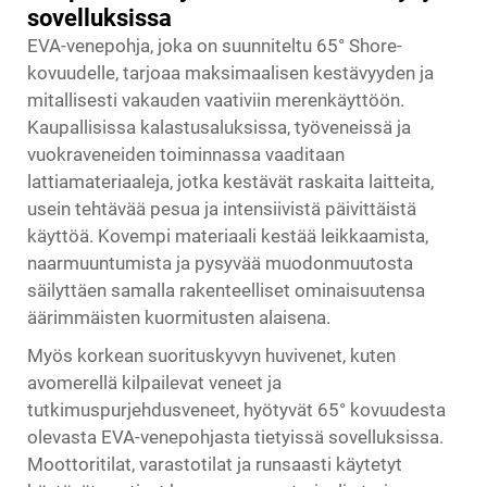
sovelluksissa
EVA-venepohja, joka on suunniteltu 65° Shore-
kovuudelle, tarjoaa maksimaalisen kestävyyden ja
mitallisesti vakauden vaativiin merenkäyttöön.
Kaupallisissa kalastusaluksissa, työveneissä ja
vuokraveneiden toiminnassa vaaditaan
lattiamateriaaleja, jotka kestävät raskaita laitteita,
usein tehtävää pesua ja intensiivistä päivittäistä
käyttöä. Kovempi materiaali kestää leikkaamista,
naarmuuntumista ja pysyvää muodonmuutosta
säilyttäen samalla rakenteelliset ominaisuutensa
äärimmäisten kuormitusten alaisena.
Myös korkean suorituskyvyn huvivenet, kuten
avomerellä kilpailevat veneet ja
tutkimuspurjehdusveneet, hyötyvät 65° kovuudesta
olevasta EVA-venepohjasta tietyissä sovelluksissa.
Moottoritilat, varastotilat ja runsaasti käytetyt