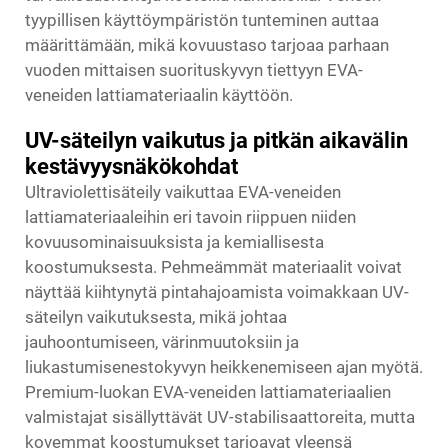
tyypillisen käyttöympäristön tunteminen auttaa
määrittämään, mikä kovuustaso tarjoaa parhaan
vuoden mittaisen suorituskyvyn tiettyyn EVA-
veneiden lattiamateriaalin käyttöön.
UV-säteilyn vaikutus ja pitkän aikavälin
kestävyysnäkökohdat
Ultraviolettisäteily vaikuttaa EVA-veneiden
lattiamateriaaleihin eri tavoin riippuen niiden
kovuusominaisuuksista ja kemiallisesta
koostumuksesta. Pehmeämmät materiaalit voivat
näyttää kiihtynytä pintahajoamista voimakkaan UV-
säteilyn vaikutuksesta, mikä johtaa
jauhoontumiseen, värinmuutoksiin ja
liukastumisenestokyvyn heikkenemiseen ajan myötä.
Premium-luokan EVA-veneiden lattiamateriaalien
valmistajat sisällyttävät UV-stabilisaattoreita, mutta
kovemmat koostumukset tarjoavat yleensä