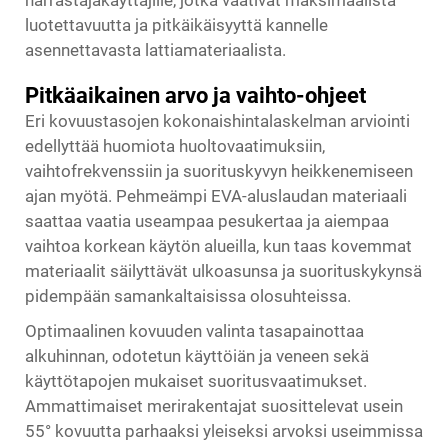
harrastajakäyttäjille, jotka vaativat maksimaalista
luotettavuutta ja pitkäikäisyyttä kannelle
asennettavasta lattiamateriaalista.
Pitkäaikainen arvo ja vaihto-ohjeet
Eri kovuustasojen kokonaishintalaskelman arviointi
edellyttää huomiota huoltovaatimuksiin,
vaihtofrekvenssiin ja suorituskyvyn heikkenemiseen
ajan myötä. Pehmeämpi EVA-aluslaudan materiaali
saattaa vaatia useampaa pesukertaa ja aiempaa
vaihtoa korkean käytön alueilla, kun taas kovemmat
materiaalit säilyttävät ulkoasunsa ja suorituskykynsä
pidempään samankaltaisissa olosuhteissa.
Optimaalinen kovuuden valinta tasapainottaa
alkuhinnan, odotetun käyttöiän ja veneen sekä
käyttötapojen mukaiset suoritusvaatimukset.
Ammattimaiset merirakentajat suosittelevat usein
55° kovuutta parhaaksi yleiseksi arvoksi useimmissa