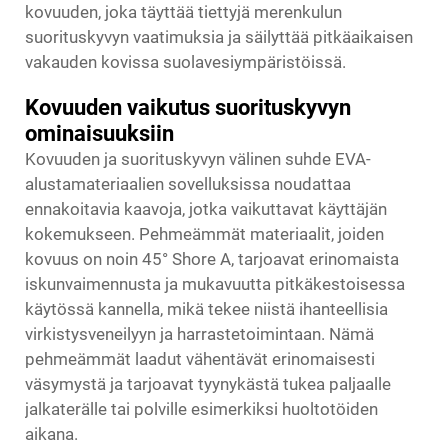
kovuuden, joka täyttää tiettyjä merenkulun
suorituskyvyn vaatimuksia ja säilyttää pitkäaikaisen
vakauden kovissa suolavesiympäristöissä.
Kovuuden vaikutus suorituskyvyn
ominaisuuksiin
Kovuuden ja suorituskyvyn välinen suhde EVA-
alustamateriaalien sovelluksissa noudattaa
ennakoitavia kaavoja, jotka vaikuttavat käyttäjän
kokemukseen. Pehmeämmät materiaalit, joiden
kovuus on noin 45° Shore A, tarjoavat erinomaista
iskunvaimennusta ja mukavuutta pitkäkestoisessa
käytössä kannella, mikä tekee niistä ihanteellisia
virkistysveneilyyn ja harrastetoimintaan. Nämä
pehmeämmät laadut vähentävät erinomaisesti
väsymystä ja tarjoavat tyynykästä tukea paljaalle
jalkaterälle tai polville esimerkiksi huoltotöiden
aikana.