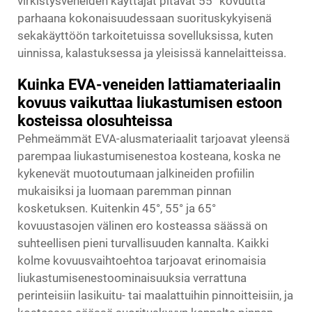
virkistysveneiden käyttäjät pitävät 55° kovuutta
parhaana kokonaisuudessaan suorituskykyisenä
sekakäyttöön tarkoitetuissa sovelluksissa, kuten
uinnissa, kalastuksessa ja yleisissä kannelaitteissa.
Kuinka EVA-veneiden lattiamateriaalin
kovuus vaikuttaa liukastumisen estoon
kosteissa olosuhteissa
Pehmeämmät EVA-alusmateriaalit tarjoavat yleensä
parempaa liukastumisenestoa kosteana, koska ne
kykenevät muotoutumaan jalkineiden profiilin
mukaisiksi ja luomaan paremman pinnan
kosketuksen. Kuitenkin 45°, 55° ja 65°
kovuustasojen välinen ero kosteassa säässä on
suhteellisen pieni turvallisuuden kannalta. Kaikki
kolme kovuusvaihtoehtoa tarjoavat erinomaisia
liukastumisenestoominaisuuksia verrattuna
perinteisiin lasikuitu- tai maalattuihin pinnoitteisiin, ja