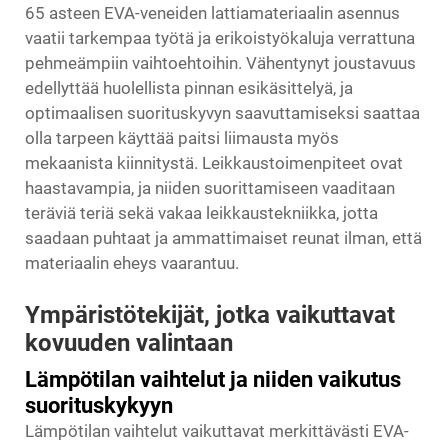
65 asteen EVA-veneiden lattiamateriaalin asennus
vaatii tarkempaa työtä ja erikoistyökaluja verrattuna
pehmeämpiin vaihtoehtoihin. Vähentynyt joustavuus
edellyttää huolellista pinnan esikäsittelyä, ja
optimaalisen suorituskyvyn saavuttamiseksi saattaa
olla tarpeen käyttää paitsi liimausta myös
mekaanista kiinnitystä. Leikkaustoimenpiteet ovat
haastavampia, ja niiden suorittamiseen vaaditaan
teräviä teriä sekä vakaa leikkaustekniikka, jotta
saadaan puhtaat ja ammattimaiset reunat ilman, että
materiaalin eheys vaarantuu.
Ympäristötekijät, jotka vaikuttavat
kovuuden valintaan
Lämpötilan vaihtelut ja niiden vaikutus
suorituskykyyn
Lämpötilan vaihtelut vaikuttavat merkittävästi EVA-