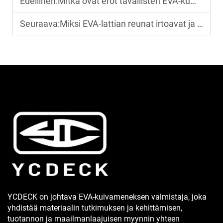
Edellinen:
Mitkä ovat erot tavallisten EVA-kumimattojen ja CNC-leikattujen räätälöityjen merenkäyttömattojen välillä?
Seuraava:
Miksi EVA-lattian reunat irtoavat ja miten tätä voidaan välttää
YCDECK on johtava EVA-kuivameneksen valmistaja, joka
yhdistää materiaalin tutkimuksen ja kehittämisen,
tuotannon ja maailmanlaajuisen myynnin yhteen