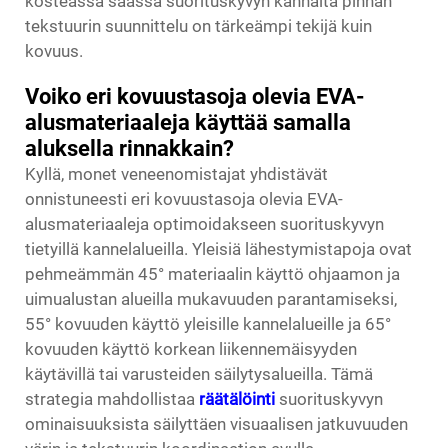
kosteassa säässä suorituskyvyn kannalta pinnan
tekstuurin suunnittelu on tärkeämpi tekijä kuin
kovuus.
Voiko eri kovuustasoja olevia EVA-
alusmateriaaleja käyttää samalla
aluksella rinnakkain?
Kyllä, monet veneenomistajat yhdistävät
onnistuneesti eri kovuustasoja olevia EVA-
alusmateriaaleja optimoidakseen suorituskyvyn
tietyillä kannelalueilla. Yleisiä lähestymistapoja ovat
pehmeämmän 45° materiaalin käyttö ohjaamon ja
uimualustan alueilla mukavuuden parantamiseksi,
55° kovuuden käyttö yleisille kannelalueille ja 65°
kovuuden käyttö korkean liikennemäisyyden
käytävillä tai varusteiden säilytysalueilla. Tämä
strategia mahdollistaa
räätälöinti
suorituskyvyn
ominaisuuksista säilyttäen visuaalisen jatkuvuuden