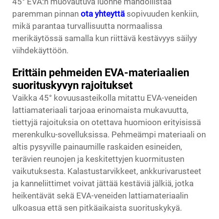
45° EVA:n muovautuva luonne mahdollistaa
paremman pinnan
ota yhteyttä
sopivuuden kenkiin,
mikä parantaa turvallisuutta normaalissa
merikäytössä samalla kun riittävä kestävyys säilyy
viihdekäyttöön.
Erittäin pehmeiden EVA-materiaalien
suorituskyvyn rajoitukset
Vaikka 45° kovuusasteikolla mitattu EVA-veneiden
lattiamateriaali tarjoaa erinomaista mukavuutta,
tiettyjä rajoituksia on otettava huomioon erityisissä
merenkulku-sovelluksissa. Pehmeämpi materiaali on
altis pysyville painaumille raskaiden esineiden,
terävien reunojen ja keskitettyjen kuormitusten
vaikutuksesta. Kalastustarvikkeet, ankkurivarusteet
ja kanneliittimet voivat jättää kestäviä jälkiä, jotka
heikentävät sekä EVA-veneiden lattiamateriaalin
ulkoasua että sen pitkäaikaista suorituskykyä.