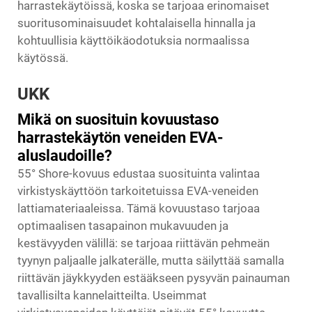
harrastekäytöissä, koska se tarjoaa erinomaiset
suoritusominaisuudet kohtalaisella hinnalla ja
kohtuullisia käyttöikäodotuksia normaalissa
käytössä.
UKK
Mikä on suosituin kovuustaso
harrastekäytön veneiden EVA-
aluslaudoille?
55° Shore-kovuus edustaa suosituinta valintaa
virkistyskäyttöön tarkoitetuissa EVA-veneiden
lattiamateriaaleissa. Tämä kovuustaso tarjoaa
optimaalisen tasapainon mukavuuden ja
kestävyyden välillä: se tarjoaa riittävän pehmeän
tyynyn paljaalle jalkaterälle, mutta säilyttää samalla
riittävän jäykkyyden estääkseen pysyvän painauman
tavallisilta kannelaitteilta. Useimmat