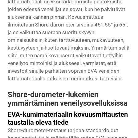
lattiamateriaali on yksi tärkeimmistä päätöksistä,
joiden edessä veneilijät seisovat, kun he päivittävät
aluksensa kannen pinnan. Kovuusmittaus
ilmoitetaan Shore-durometer-arvoina 45°, 55° ja 65°,
ja se vaikuttaa suoraan suorituskyvyn
ominaisuuksiin, kuten tarttuvuuteen, mukavuuteen,
kestävyyteen ja huoltovaatimuksiin. Ymmärtämisellä
siitä, miten nämä kovuuserot vaikuttavat tiettyihin
veneilytoimintoihisi ja alukseesi, varmistat, että
investoit sinulle parhaiten sopivan EVA-veneiden
lattiamateriaalin ratkaisun merimatkasi tarpeisiin.
Shore-durometer-lukemien
ymmärtäminen veneilysovelluksissa
EVA-kumimateriaalin kovuusmittausten
taustalla oleva tiede
Shore-durometer-testaus tarjoaa standardoidut