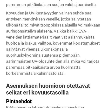
paremman pitkäaikaisen suojan valohajoamiselta.
Kovuuden ja UV-kestävyyden välinen suhde saa
erityisen merkityksen veneille, jotka säilytetään
ulkona tai toimivat trooppisissa alueilla voimakkaan
auringonsäteilyn alaisena. Vaikka kaikki EVA-
veneiden lattiamateriaalit vaativat asianmukaista
huoltoa ja joskus vaihtoa, kovemmat koostumukset
säilyttävät yleensä ulkonäkönsä ja
suorituskykyominaisuutensa pidempään
äärimmäisten UV-olosuhteiden alla, mikä voi tarjota
parempaa pitkäaikaista arvoa huolimatta
korkeammista alkuhinnastoista.
Asennuksen huomioon otettavat
seikat eri kovuustasoilla
Pintaehdot
EVA-veneiden lattiamateriaalin asennuksen