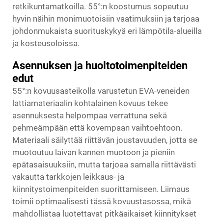
retkikuntamatkoilla. 55°:n koostumus sopeutuu
hyvin näihin monimuotoisiin vaatimuksiin ja tarjoaa
johdonmukaista suorituskykyä eri lämpötila-alueilla
ja kosteusoloissa.
Asennuksen ja huoltotoimenpiteiden
edut
55°:n kovuusasteikolla varustetun EVA-veneiden
lattiamateriaalin kohtalainen kovuus tekee
asennuksesta helpompaa verrattuna sekä
pehmeämpään että kovempaan vaihtoehtoon.
Materiaali säilyttää riittävän joustavuuden, jotta se
muotoutuu laivan kannen muotoon ja pieniin
epätasaisuuksiin, mutta tarjoaa samalla riittävästi
vakautta tarkkojen leikkaus- ja
kiinnitystoimenpiteiden suorittamiseen. Liimaus
toimii optimaalisesti tässä kovuustasossa, mikä
mahdollistaa luotettavat pitkäaikaiset kiinnitykset