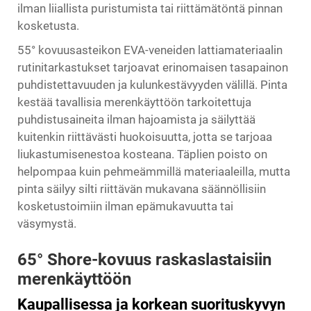
ilman liiallista puristumista tai riittämätöntä pinnan
kosketusta.
55° kovuusasteikon EVA-veneiden lattiamateriaalin
rutinitarkastukset tarjoavat erinomaisen tasapainon
puhdistettavuuden ja kulunkestävyyden välillä. Pinta
kestää tavallisia merenkäyttöön tarkoitettuja
puhdistusaineita ilman hajoamista ja säilyttää
kuitenkin riittävästi huokoisuutta, jotta se tarjoaa
liukastumisenestoa kosteana. Täplien poisto on
helpompaa kuin pehmeämmillä materiaaleilla, mutta
pinta säilyy silti riittävän mukavana säännöllisiin
kosketustoimiin ilman epämukavuutta tai
väsymystä.
65° Shore-kovuus raskaslastaisiin
merenkäyttöön
Kaupallisessa ja korkean suorituskyvyn