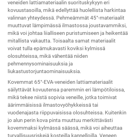
veneiden lattiamateriaalin suorituskykyyn eri
kovuustasoilla, mikä edellyttää huolellista harkintaa
valinnan yhteydessä. Pehmeämmät 45°-materiaalit
muuttuvat lämpimässä ilmastossa joustavammiksi,
mikä voi johtaa liialliseen puristumiseen ja heikentää
mitallista vakautta. Toisaalta samat materiaalit
voivat tulla epämukavasti koviksi kylmissä
olosuhteissa, mikä vähentää niiden
pehmennysominaisuuksia ja
liukastustorjuntaominaisuuksia.
Kovemmat 65°-EVA-veneiden lattiamateriaalit
säilyttävät kovuutensa paremmin eri lämpötiloissa,
mikä tekee niistä sopivia veneille, jotka toimivat
äärimmäisissä ilmastovyöhykkeissä tai
vuodenajasta riippuvaisissa olosuhteissa. Kuitenkin
jo alun perin kova pinta muuttuu merkittävästi
kovemmaksi kylmässä säässä, mikä voi aiheuttaa
turvallisuusriskejä kosteilla kannelloilla. Veneen