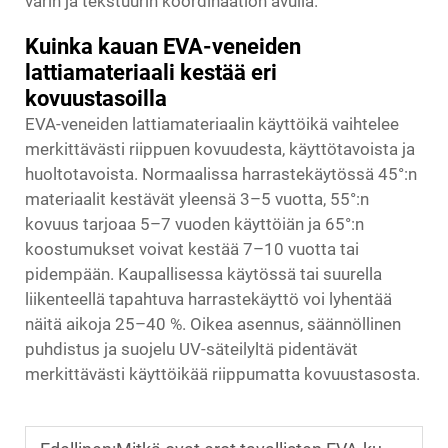
värin ja tekstuurin koordinaation avulla.
Kuinka kauan EVA-veneiden
lattiamateriaali kestää eri
kovuustasoilla
EVA-veneiden lattiamateriaalin käyttöikä vaihtelee
merkittävästi riippuen kovuudesta, käyttötavoista ja
huoltotavoista. Normaalissa harrastekäytössä 45°:n
materiaalit kestävät yleensä 3–5 vuotta, 55°:n
kovuus tarjoaa 5–7 vuoden käyttöiän ja 65°:n
koostumukset voivat kestää 7–10 vuotta tai
pidempään. Kaupallisessa käytössä tai suurella
liikenteellä tapahtuva harrastekäyttö voi lyhentää
näitä aikoja 25–40 %. Oikea asennus, säännöllinen
puhdistus ja suojelu UV-säteilyltä pidentävät
merkittävästi käyttöikää riippumatta kovuustasosta.