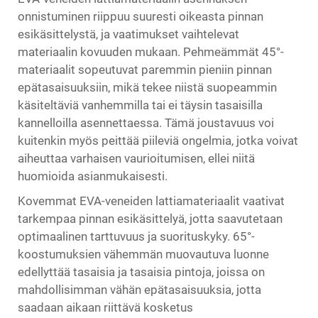
onnistuminen riippuu suuresti oikeasta pinnan
esikäsittelystä, ja vaatimukset vaihtelevat
materiaalin kovuuden mukaan. Pehmeämmät 45°-
materiaalit sopeutuvat paremmin pieniin pinnan
epätasaisuuksiin, mikä tekee niistä suopeammin
käsiteltäviä vanhemmilla tai ei täysin tasaisilla
kannelloilla asennettaessa. Tämä joustavuus voi
kuitenkin myös peittää piileviä ongelmia, jotka voivat
aiheuttaa varhaisen vaurioitumisen, ellei niitä
huomioida asianmukaisesti.
Kovemmat EVA-veneiden lattiamateriaalit vaativat
tarkempaa pinnan esikäsittelyä, jotta saavutetaan
optimaalinen tarttuvuus ja suorituskyky. 65°-
koostumuksien vähemmän muovautuva luonne
edellyttää tasaisia ja tasaisia pintoja, joissa on
mahdollisimman vähän epätasaisuuksia, jotta
saadaan aikaan riittävä kosketus