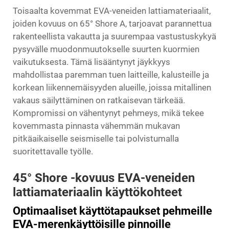
Toisaalta kovemmat EVA-veneiden lattiamateriaalit,
joiden kovuus on 65° Shore A, tarjoavat parannettua
rakenteellista vakautta ja suurempaa vastustuskykyä
pysyvälle muodonmuutokselle suurten kuormien
vaikutuksesta. Tämä lisääntynyt jäykkyys
mahdollistaa paremman tuen laitteille, kalusteille ja
korkean liikennemäisyyden alueille, joissa mitallinen
vakaus säilyttäminen on ratkaisevan tärkeää.
Kompromissi on vähentynyt pehmeys, mikä tekee
kovemmasta pinnasta vähemmän mukavan
pitkäaikaiselle seismiselle tai polvistumalla
suoritettavalle työlle.
45° Shore -kovuus EVA-veneiden
lattiamateriaalin käyttökohteet
Optimaaliset käyttötapaukset pehmeille
EVA-merenkäyttöisille pinnoille