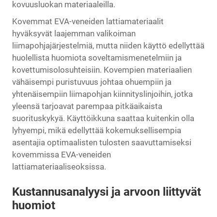
kovuusluokan materiaaleilla.
Kovemmat EVA-veneiden lattiamateriaalit
hyväksyvät laajemman valikoiman
liimapohjajärjestelmiä, mutta niiden käyttö edellyttää
huolellista huomiota soveltamismenetelmiin ja
kovettumisolosuhteisiin. Kovempien materiaalien
vähäisempi puristuvuus johtaa ohuempiin ja
yhtenäisempiin liimapohjan kiinnityslinjoihin, jotka
yleensä tarjoavat parempaa pitkäaikaista
suorituskykyä. Käyttöikkuna saattaa kuitenkin olla
lyhyempi, mikä edellyttää kokemuksellisempia
asentajia optimaalisten tulosten saavuttamiseksi
kovemmissa EVA-veneiden
lattiamateriaaliseoksissa.
Kustannusanalyysi ja arvoon liittyvät
huomiot