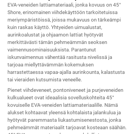
EVA-veneiden lattiamateriaali, jonka kovuus on 45°
Shore, erinomainen viihdekäyttöön tarkoitetuissa
meriympäristöissä, joissa mukavuus on tärkeämpi
kuin raskas käyttö. Yhtyeiden uimualustat,
aurinkoalustat ja ohjaamon lattiat hyötyvät
merkittävästi tämän pehmeämmän seoksen
vaimennusominaisuuksista. Parantunut
iskunvaimennus vähentää rasitusta nivelissä ja
tarjoaa miellyttävämmän kokemuksen
harrastettaessa vapaa-ajalla aurinkounta, kalastusta
tai vieraiden kutsumista veneelle.
Pienet viihdeveneet, pontoniveneet ja purjeveneiden
kulkualueet ovat ideaalisia sovelluskohteita 45°
kovuiselle EVA-veneiden lattiamateriaalille. Nämä
alukset kohtaavat yleensä kohtalaista jalankulua ja
hyötyvät paremmasta liukastumisenestosta, jonka
pehmeämmät materiaalit tarjoavat kosteaan säähän.