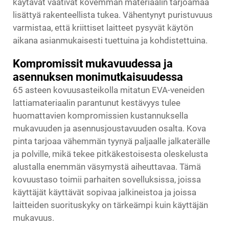
käytävät vaativat kovemman materiaalin tarjoamaa
lisättyä rakenteellista tukea. Vähentynyt puristuvuus
varmistaa, että kriittiset laitteet pysyvät käytön
aikana asianmukaisesti tuettuina ja kohdistettuina.
Kompromissit mukavuudessa ja
asennuksen monimutkaisuudessa
65 asteen kovuusasteikolla mitatun EVA-veneiden
lattiamateriaalin parantunut kestävyys tulee
huomattavien kompromissien kustannuksella
mukavuuden ja asennusjoustavuuden osalta. Kova
pinta tarjoaa vähemmän tyynyä paljaalle jalkaterälle
ja polville, mikä tekee pitkäkestoisesta oleskelusta
alustalla enemmän väsymystä aiheuttavaa. Tämä
kovuustaso toimii parhaiten sovelluksissa, joissa
käyttäjät käyttävät sopivaa jalkineistoa ja joissa
laitteiden suorituskyky on tärkeämpi kuin käyttäjän
mukavuus.