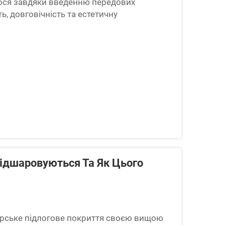
ося завдяки введенню передових
ь, довговічність та естетичну
для палуб човнів із ЕВА виявилися
Відшаровуються Та Як Цього
орське підлогове покриття своєю вищою