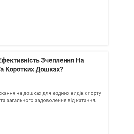
Ефективність Зчеплення На
Та Коротких Дошках?
кання на дошках для водних видів спорту
та загального задоволення від катання.
й воді на дошці для стоячого серфінгу
і, чи виконуєте трюки на короткій дошці,