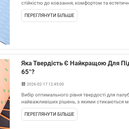
стійкістю до ковзання, комфортом та естетич
поширених проблем, з якою часто стикаються 
ПЕРЕГЛЯНУТИ БІЛЬШЕ
покриття палуби з ЕВА, що може погіршити як з
Яка Твердість Є Найкращою Для Підл
65°?
2026-02-17 12:45:00
Вибір оптимального рівня твердості для палуб
найважливіших рішень, з якими стикаються мор
палуби свого судна. Рівень твердості вимірю
ПЕРЕГЛЯНУТИ БІЛЬШЕ
становить 45°, 55...